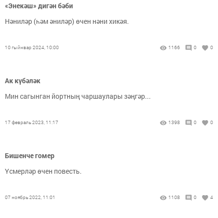
«Энекәш» дигән бәби
Нәниләр (һәм әниләр) өчен нәни хикәя.
10 гыйнвар 2024, 10:00
1166
0
0
Ак күбәләк
Мин сагынган йортның чаршаулары зәңгәр...
17 февраль 2023, 11:17
1398
0
0
Би­шен­че го­мер
Үсмерләр өчен повесть.
07 ноябрь 2022, 11:01
1108
0
4