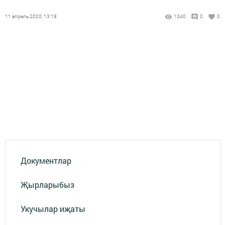
11 апрель 2020, 13:18
1340
0
0
Документлар
Җырларыбыз
Укучылар иҗаты