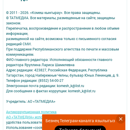
© 2011 - 2026. «Комеш кынгырау». Все права защищены.
© ТАТМЕДИА. Все материалы, размещенные на сайте, защищены
законом.
Перепечатка, воспроизведение и распространение в любом объеме
информации,
размещенной на сайте, возможна только с письменного согласия
редакций СМИ.
При поддержке Республиканского агентства по печати и массовым
коммуникациям.
ФИО главного редактора: Исполняющий обязанности главного
редактора Яруллина Лариса Шамилевна
Адрес редакции: 423827, Российская Федерация, Республика
Татарстан, город Набережные Челны, бульвар Юных Ленинцев, д. 9.
Телефон редакции: (8552) 54-00-27
Электронная почта редакции: komesh_k@list.ru
Для сообщения о фактах коррупции: komesh_k@list.ru
Учредитель: АО «ТАТМЕДИА»
Антикоррупционная политика
АО «ТАТМЕДИА» использует «cookie»
для персонализации сервисов и
Безнең Телеграм-каналга язылыгыз
удобства пользователей сайтом.
Использование «cookie» можно отменить в настройках браузера.