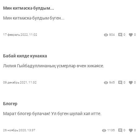
Мин китмәскә булдым...
Мин китмәскә булдым бүген...
17 февраль 2022, 11:02
904
0
0
Бабай килде кунакка
Лилия Гыйбадуллинаның үсмерләр өчен хикәясе.
09 декабрь 2021, 11:32
945
0
0
Блогер
Марат блогер булачак! Ул бүген шулай хәл итте.
26 ноябрь 2020, 13:37
1135
0
0