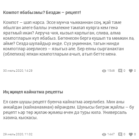
Компот ябабызмы? Бездән – рецепт!
Компот – шәп нәрсә. Эссе мунча чыкканнан соң, җәй тәме
ябылган әлеге баллы эчемлекне тәмләп куярга кем генә
яратмый икән? Аеруча чия, кызыл карлыган, слива, алма
компотларын күп ябабыз. Бөтенесен бергә кушып та мөмкин лә,
әйме? Сездә шулайдыр инде. Сүз уңаеннан, тагын нинди
компотлар әзерлисез – языгыз әле. Бер елны сырганактан
(облепиха) япкан компотларым ачып, атып бетте менә.
30 июль 2020, 14:29
1546
0
0
Иң җиңел кайнатма рецепты
Ел саен шушы рецепт буенча кайнатма әзерлибез. Мин аны
әнкәйдән (кайнанамнан) өйрәндем. Шунысы бигрәк җайлы – бу
рецепт һәр төр җиләк-җимеш өчен дә туры килә. Универсаль
хәзинә, кыскасы.
29 июль 2020, 11:02
1447
0
0