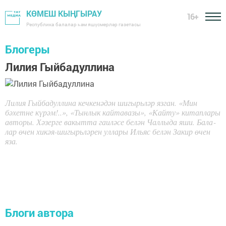
КӨМЕШ КЫҢГЫРАУ
16+
Республика балалар һәм яшүсмерләр газетасы
Блогеры
Лилия Гыйбадуллина
Ли­лия Гыйбадуллина кеч­ке­нә­дән ши­гырь­ләр яз­ган. «Мин
бәхетне күрәм!..», «Тынлык кайтавазы», «Кайту» китаплары
авторы. Хәзерге вакытта га­и­лә­се бе­лән Чал­лы­да яши. Ба­ла­
лар өчен хикәя-ши­гырь­лә­рен уллары Иль­яс бе­лән За­кир өчен
яза.
Блоги автора