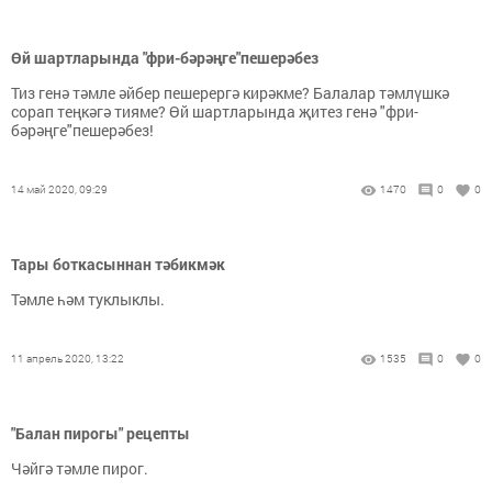
Өй шартларында "фри-бәрәңге"пешерәбез
Тиз генә тәмле әйбер пешерергә кирәкме? Балалар тәмлүшкә
сорап теңкәгә тияме? Өй шартларында җитез генә "фри-
бәрәңге"пешерәбез!
14 май 2020, 09:29
1470
0
0
Тары боткасыннан тәбикмәк
Тәмле һәм туклыклы.
11 апрель 2020, 13:22
1535
0
0
"Балан пирогы" рецепты
Чәйгә тәмле пирог.