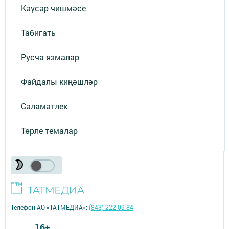
Кәүсәр чишмәсе
Табигать
Русча язмалар
Файдалы киңәшләр
Сәламәтлек
Төрле темалар
Телефон АО «ТАТМЕДИА»:
(843) 222 09 84
16+