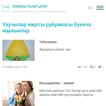
КӨМЕШ КЫҢГЫРАУ
16+
Республика балалар һәм яшүсмерләр газетасы
Укучылар иҗаты рубрикасы буенча
яңалыклар
Табышмак
Җавабын уйлап тап.
27 ноябрь 2024, 14:39
1165
0
2
Иң кадерлем – әнием!
Мөслим районы Тат.Бүләр урта мәктәбе
авылы мәктәбе укучылары иҗаты.