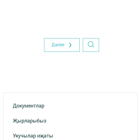
Далее ❯
Документлар
Җырларыбыз
Укучылар иҗаты