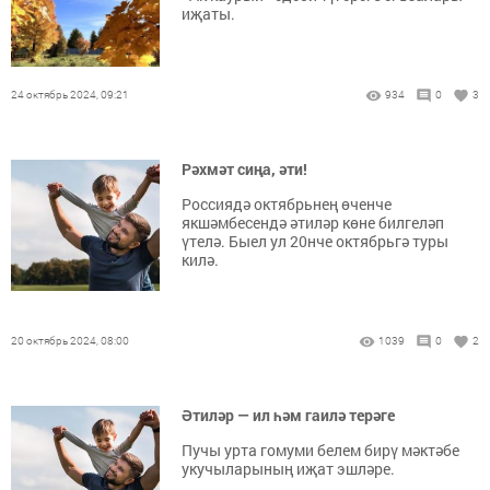
иҗаты.
24 октябрь 2024, 09:21
934
0
3
Рәхмәт сиңа, әти!
Россиядә октябрьнең өченче
якшәмбесендә әтиләр көне билгеләп
үтелә. Быел ул 20нче октябрьгә туры
килә.
20 октябрь 2024, 08:00
1039
0
2
Әтиләр — ил һәм гаилә терәге
Пучы урта гомуми белем бирү мәктәбе
укучыларының иҗат эшләре.