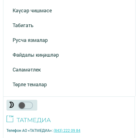
Кәүсәр чишмәсе
Табигать
Русча язмалар
Файдалы киңәшләр
Сәламәтлек
Төрле темалар
Телефон АО «ТАТМЕДИА»:
(843) 222 09 84