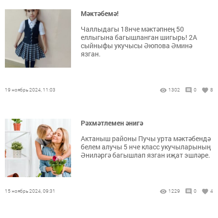
Мәктәбемә!
Чаллыдагы 18нче мәктәпнең 50
еллыгына багышланган шигырь! 2А
сыйныфы укучысы Әюпова Әминә
язган.
19 ноябрь 2024, 11:03
1302
0
8
Рәхмәтлемен әнигә
Актаныш районы Пучы урта мәктәбендә
белем алучы 5 нче класс укучыларының
Әниләргә багышлап язган иҗат эшләре.
15 ноябрь 2024, 09:31
1229
0
4