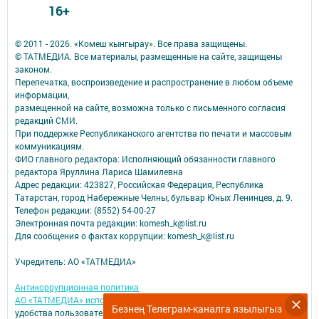
16+
© 2011 - 2026. «Комеш кынгырау». Все права защищены.
© ТАТМЕДИА. Все материалы, размещенные на сайте, защищены
законом.
Перепечатка, воспроизведение и распространение в любом объеме
информации,
размещенной на сайте, возможна только с письменного согласия
редакций СМИ.
При поддержке Республиканского агентства по печати и массовым
коммуникациям.
ФИО главного редактора: Исполняющий обязанности главного
редактора Яруллина Лариса Шамилевна
Адрес редакции: 423827, Российская Федерация, Республика
Татарстан, город Набережные Челны, бульвар Юных Ленинцев, д. 9.
Телефон редакции: (8552) 54-00-27
Электронная почта редакции: komesh_k@list.ru
Для сообщения о фактах коррупции: komesh_k@list.ru
Учредитель: АО «ТАТМЕДИА»
Антикоррупционная политика
АО «ТАТМЕДИА» использует «cookie»
для персонализации сервисов и
Безнең Телеграм-каналга язылыгыз
удобства пользователей сайтом.