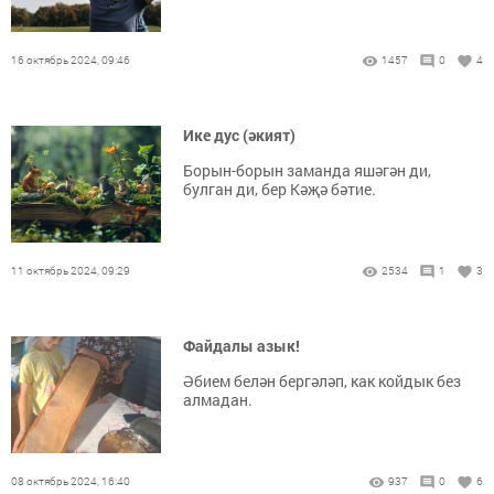
16 октябрь 2024, 09:46
1457
0
4
Ике дус (әкият)
Борын-борын заманда яшәгән ди,
булган ди, бер Кәҗә бәтие.
11 октябрь 2024, 09:29
2534
1
3
Файдалы азык!
Әбием белән бергәләп, как койдык без
алмадан.
08 октябрь 2024, 16:40
937
0
6