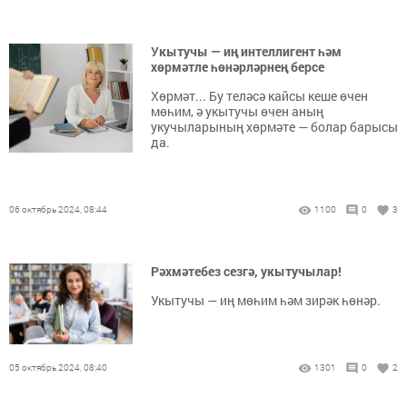
Укытучы — иң интеллигент һәм
хөрмәтле һөнәрләрнең берсе
Хөрмәт... Бу теләсә кайсы кеше өчен
мөһим, ә укытучы өчен аның
укучыларының хөрмәте — болар барысы
да.
06 октябрь 2024, 08:44
1100
0
3
Рәхмәтебез сезгә, укытучылар!
Укытучы — иң мөһим һәм зирәк һөнәр.
05 октябрь 2024, 08:40
1301
0
2