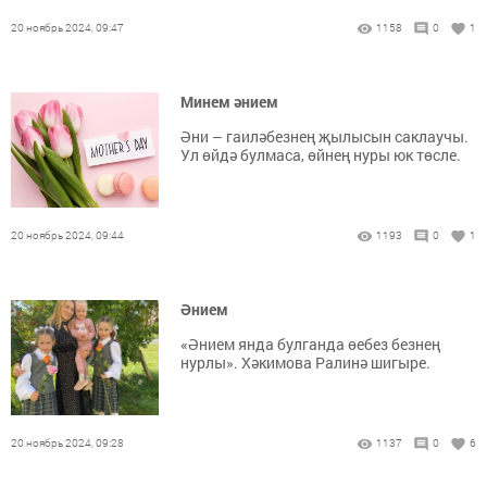
20 ноябрь 2024, 09:47
1158
0
1
Минем әнием
Әни – гаиләбезнең җылысын саклаучы.
Ул өйдә булмаса, өйнең нуры юк төсле.
20 ноябрь 2024, 09:44
1193
0
1
Әнием
«Әнием янда булганда өебез безнең
нурлы». Хәкимова Ралинә шигыре.
20 ноябрь 2024, 09:28
1137
0
6