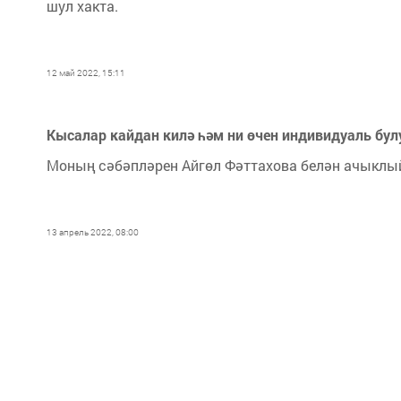
шул хакта.
12 май 2022, 15:11
Кысалар кайдан килә һәм ни өчен индивидуаль бул
Моның сәбәпләрен Айгөл Фәттахова белән ачыклы
13 апрель 2022, 08:00