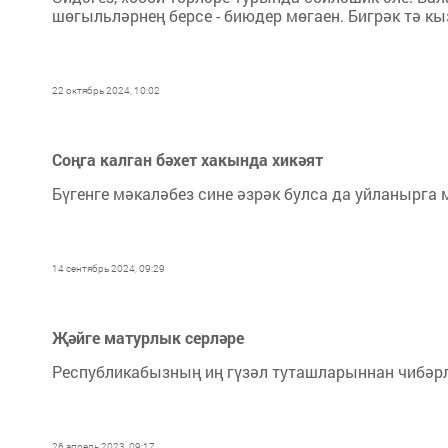
шөгыльләрнең берсе - биюдер мөгаен. Бигрәк тә к
22 октябрь 2024, 10:02
Соңга калган бәхет хакында хикәят
Бүгенге мәкаләбез сине әзрәк булса да уйланырга 
14 сентябрь 2024, 09:29
Җәйге матурлык серләре
Республикабызның иң гүзәл туташларыннан чибәрл
26 апрель 2023, 09:17