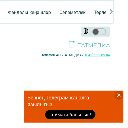
Файдалы киңәшләр
Сәламәтлек
Төрле темалар
Телефон АО «ТАТМЕДИА»:
(843) 222 09 84
Безнең Телеграм-каналга
16+
язылыгыз
Төймәгә басыгыз!