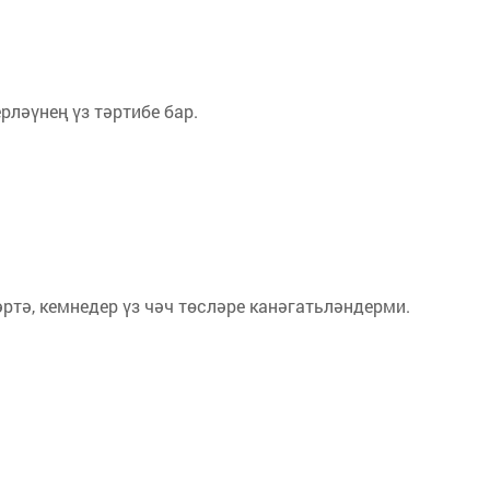
ләүнең үз тәртибе бар.
тә, кемнедер үз чәч төсләре канәгатьләндерми.