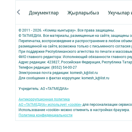
Документлар
Җырларыбыз
Укучылар
© 2011 - 2026. «Комеш кынгырау». Все права защищены.
© ТАТМЕДИА. Все материалы, размещенные на сайте, защищены з
Перепечатка, воспроизведение и распространение в любом объе
размещенной на сайте, возможна только с письменного согласия
При поддержке Республиканского агентства по печати и массов
ФИО главного редактора: Исполняющий обязанности главного р
Адрес редакции: 423827, Российская Федерация, Республика Татар
Телефон редакции: (8552) 54-00-27
Электронная почта редакции: komesh_k@list.ru
Для сообщения о фактах коррупции: komesh_k@list.ru
Учредитель: АО «ТАТМЕДИА»
Антикоррупционная политика
АО «ТАТМЕДИА» использует «cookie»
для персонализации сервисо
Использование «cookie» можно отменить в настройках браузера.
Политика конфиденциальности