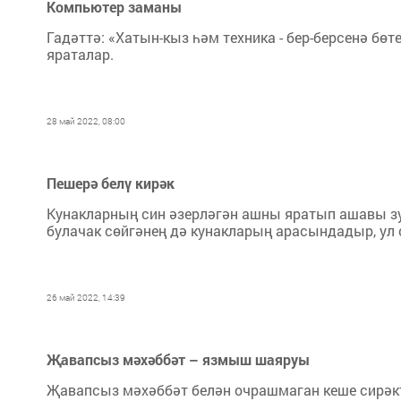
Компьютер заманы
Гадәттә: «Хатын-кыз һәм техни­ка - бер-берсенә бөт
яраталар.
28 май 2022, 08:00
Пешерә белү кирәк
Кунак­ларның син әзерләгән ашны яратып ашавы зур
булачак сөйгәнең дә кунакларың арасындадыр, ул
26 май 2022, 14:39
Җавапсыз мәхәббәт – язмыш шаяруы
Җавапсыз мәхәббәт белән очрашмаган кеше сирәкте