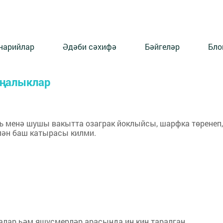
нарийлар
Әдәби сәхифә
Бәйгеләр
Бло
яңалыклар
әкъ менә шушы вакытта озаграк йоклыйсы, шарфка төренеп,
елән баш катырасы килми.
лалар һәм яшүсмерләр арасында иң киң таралган