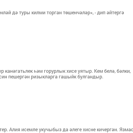
енләй дә туры килми торган төшенчәләр», - дип әйтергә
 канәгатьлек һәм горур­лык хисе уятыр. Кем белә, бәлки,
 син пешергән ризыкларга гашыйк булгандыр.
р. Алия исемле укучыбыз да әлеге хисне кичергән. Язма