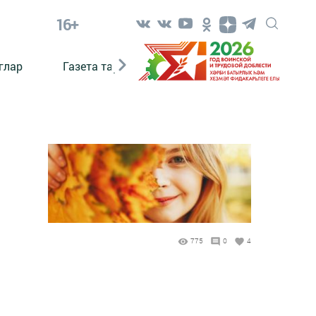
16+
глар
Газета тарихы
Әкият
Әкият язаб
775
0
4