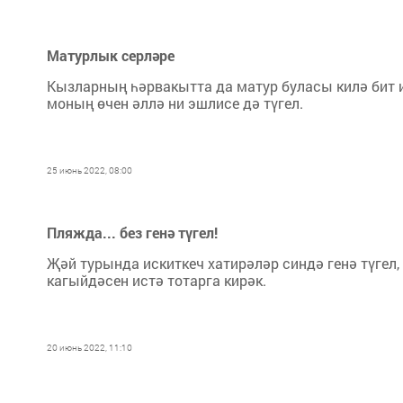
Матурлык серләре
Кызларның һәрвакытта да матур буласы килә бит и
моның өчен әллә ни эшлисе дә түгел.
25 июнь 2022, 08:00
Пляжда... без генә түгел!
Җәй турында искиткеч хатирәләр синдә генә түгел,
кагыйдәсен истә тотарга кирәк.
20 июнь 2022, 11:10