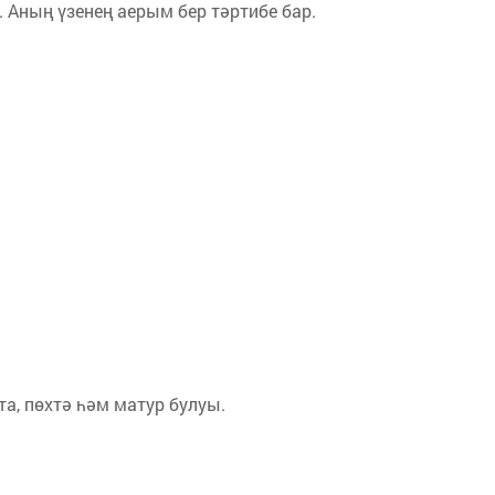
 Аның үзенең аерым бер тәртибе бар.
а, пөхтә һәм ма­тур булуы.