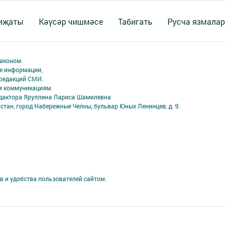
 иҗаты
Кәүсәр чишмәсе
Табигать
Русча язмалар
аконом.
ме информации,
 редакций СМИ.
ым коммуникациям.
едактора Яруллина Лариса Шамилевна
стан, город Набережные Челны, бульвар Юных Ленинцев, д. 9.
в и удобства пользователей сайтом.