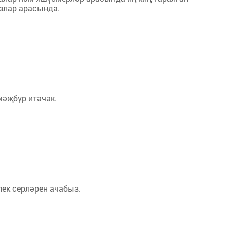
ызлар арасында.
мәҗбүр итәчәк.
ек серләрен ачабыз.