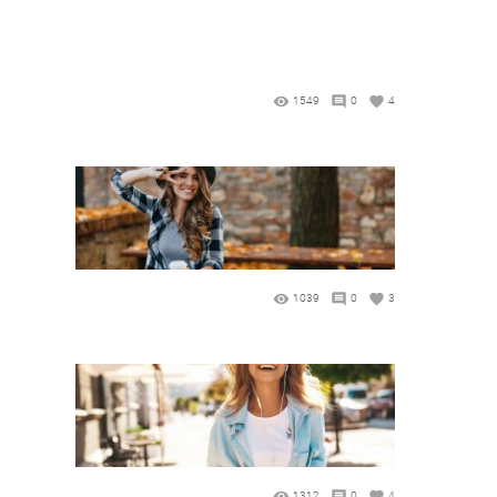
1549
0
4
1039
0
3
1312
0
4