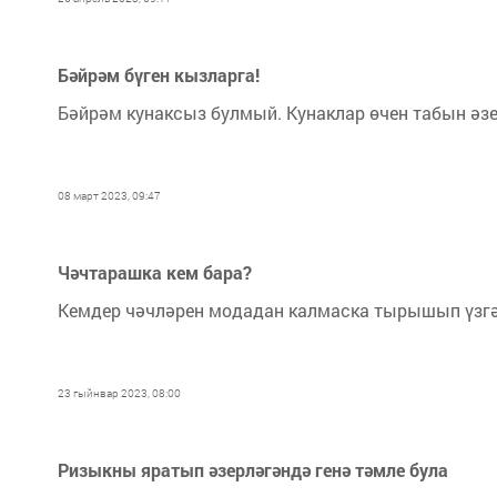
Бәйрәм бүген кызларга!
Бәйрәм кунаксыз булмый. Кунаклар өчен табын әзер
08 март 2023, 09:47
Чәчтарашка кем бара?
Кемдер чәчләрен модадан калмаска тырышып үзгәр
23 гыйнвар 2023, 08:00
Ризыкны яратып әзерләгәндә генә тәмле була