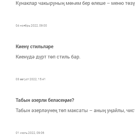
Кунаклар чакыруның мөһим бер өлеше – меню төзү.
04 ноябрь 2022, 09:00
Киенү стильләре
Киенүдә дүрт төп стиль бар.
03 август 2022, 15:41
Табын әзерли беләсеңме?
Табын әзерләүнең төп максаты – аның уңайлы, чист
01 июль 2022, 09:06