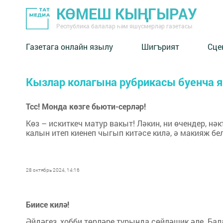
КӨМЕШ КЫҢГЫРАУ
Республика балалар һәм яшүсмерләр газетасы
Газетага онлайн язылу
Шигърият
Сце
Кызлар колагына рубрикасы буенча 
Тсс! Монда көзге бьюти-серләр!
Көз – искиткеч матур вакыт! Ләкин, ни өчендер, н
калын итеп киенеп чыгып китәсе килә, ә макияж б
28 октябрь 2024, 14:16
Биисе килә!
Әйдәгез, хобби төрләре турында сөйләшик әле. Ба