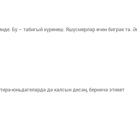
нде. Бу – табигый күренеш. Яшүсмерләр өчен бигрәк тә. 
 тирә-юньдәгеләрдә дә калсын дисәң, берничә этикет