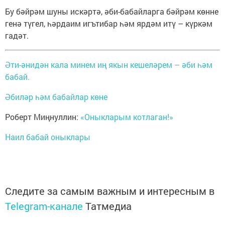
Бу бәйрәм шуны искәртә, әби-бабайларга бәйрәм көнне
генә түгел, һәрдаим игътибар һәм ярдәм итү – күркәм
гадәт.
Әти-әнидән кала минем иң якын кешеләрем – әби һәм
бабай.
Әбиләр һәм бабайлар көне
Роберт Миңнуллин:
«Оныкларым котлаган!»
Наил бабай оныклары
Следите за самым важным и интересным в
Telegram-канале
Татмедиа