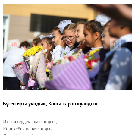
Бүген иртә уяндык, Көнгә карап куандык...
Их, сикердек, шатландык,
Кош кебек канатландык.