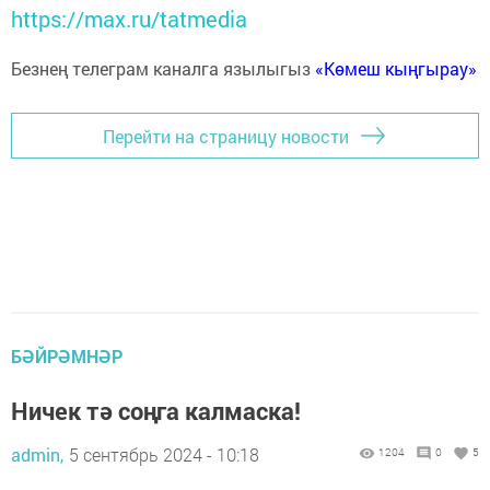
https://max.ru/tatmedia
Безнең телеграм каналга язылыгыз
«Көмеш кыңгырау»
Перейти на страницу новости
БӘЙРӘМНӘР
Ничек тә соңга калмаска!
admin,
5 сентябрь 2024 - 10:18
1204
0
5