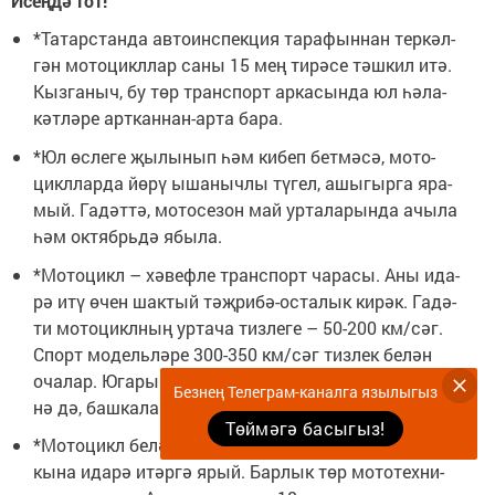
Исең­дә тот!
*Та­тарс­тан­да ав­то­инс­пек­ция та­ра­фын­нан тер­кәл­
гән мо­то­цикл­лар са­ны 15 мең ти­рә­се тәш­кил итә.
Кыз­га­ныч, бу төр транс­порт ар­ка­сын­да юл һә­ла­
кәт­лә­ре арт­кан­нан-ар­та ба­ра.
*Юл өс­ле­ге җы­лы­нып һәм ки­беп бет­мә­сә, мо­то­
цикл­лар­да йө­рү ыша­ныч­лы тү­гел, ашы­гыр­га яра­
мый. Га­дәт­тә, мо­то­се­зон май ур­та­ла­рын­да ачы­ла
һәм ок­тябрь­дә ябы­ла.
*Мо­то­цикл – хә­веф­ле транс­порт ча­ра­сы. Аны ида­
рә итү өчен шак­тый тәҗ­ри­бә-ос­та­лык ки­рәк. Га­дә­
ти мо­то­цикл­ның ур­та­ча тиз­ле­ге – 50-200 км/­сәг.
Спорт мо­дель­лә­ре 300-350 км/­сәг тиз­лек бе­лән
оча­лар. Юга­ры тиз­лек­тә йө­рү мо­то­цикл­чы­ның үзе­
Безнең Телеграм-каналга язылыгыз
нә дә, баш­ка­лар­га да кур­кы­ныч ту­ды­ра.
Төймәгә басыгыз!
*Мо­то­цикл бе­лән мо­то­мәк­тәп­тә укып пра­ва ал­гач
кы­на ида­рә итәр­гә ярый. Бар­лык төр мо­то­тех­ни­