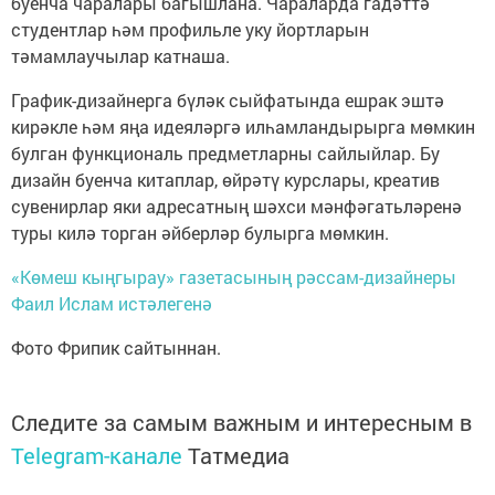
буенча чаралары багышлана. Чараларда гадәттә
студентлар һәм профильле уку йортларын
тәмамлаучылар катнаша.
График-дизайнерга бүләк сыйфатында ешрак эштә
кирәкле һәм яңа идеяләргә илһамландырырга мөмкин
булган функциональ предметларны сайлыйлар. Бу
дизайн буенча китаплар, өйрәтү курслары, креатив
сувенирлар яки адресатның шәхси мәнфәгатьләренә
туры килә торган әйберләр булырга мөмкин.
«Көмеш кыңгырау» газетасының рәссам-дизайнеры
Фаил Ислам истәлегенә
Фото Фрипик сайтыннан.
Следите за самым важным и интересным в
Telegram-канале
Татмедиа