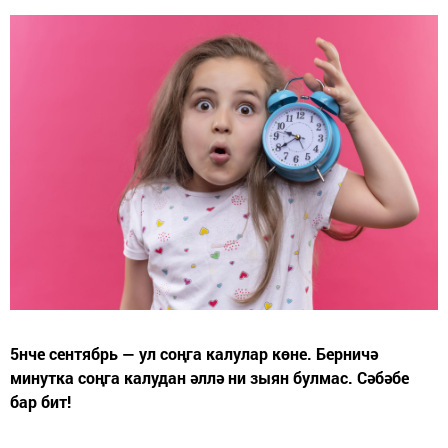
5нче сентябрь — ул соңга калулар көне. Берничә
минутка соңга калудан әллә ни зыян булмас. Сәбәбе
бар бит!