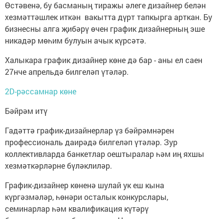
Өстәвенә, бу басманың тиражы әлеге дизайнер белән
хезмәттәшлек иткән вакытта дүрт тапкырга арткан. Бу
бизнесны алга җибәрү өчен график дизайнерның эше
никадәр мөһим булуын ачык күрсәтә.
Халыкара график дизайнер көне дә бар - аны ел саен
27нче апрельдә билгеләп үтәләр.
2D-рәссамнар көне
Бәйрәм итү
Гадәттә график-дизайнерлар үз бәйрәмнәрен
профессиональ даирәдә билгеләп үтәләр. Зур
коллективларда банкетлар оештыралар һәм иң яхшы
хезмәткәрләрне бүләклиләр.
График-дизайнер көненә шулай ук еш кына
күргәзмәләр, һөнәри осталык конкурслары,
семинарлар һәм квалификация күтәрү