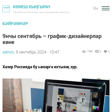
КӨМЕШ КЫҢГЫРАУ
16+
Республика балалар һәм яшүсмерләр газетасы
БӘЙРӘМНӘР
9нчы сентябрь – график-дизайнерлар
көне
admin,
9 сентябрь 2024 - 10:47
1790
0
3
Хәзер Россиядә бу һөнәргә ихтыяҗ зур.