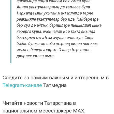
аркасында соңга калсам бик читен була.
Аннан укытучыларның да төрлесе була.
Һәрхәлдә мин укыган мәктәпләрдә төрле
реакцияле укытучылар бар иде. Кайберләре
бер сүз дә әйтми, беришләре пышылдап кына
керергә куша, өченчеләр исә такта янында
бастырып сүгә һәм ачудан өчле куя. Сиңа
бәйле булмаган сәбәпләрнең килеп чыгачак
икәнен белергә кирәк. Ә алар һәр көнне
диярлек килеп чыга.
Следите за самым важным и интересным в
Telegram-канале
Татмедиа
Читайте новости Татарстана в
национальном мессенджере MАХ: