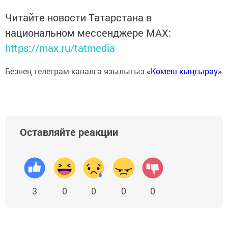
Читайте новости Татарстана в
национальном мессенджере MАХ:
https://max.ru/tatmedia
Безнең телеграм каналга язылыгыз
«Көмеш кыңгырау»
Оставляйте реакции
3
0
0
0
0