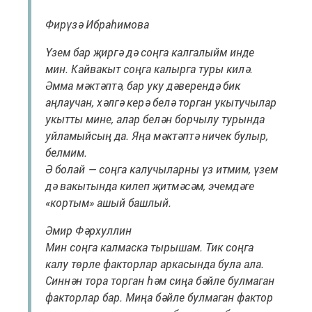
Фирүзә Ибраһимова
Үзем бар җиргә дә соңга калгалыйм инде
мин. Кайвакыт соңга калырга туры килә.
Әмма мәктәптә, бар уку дәверендә бик
аңлаучан, хәлгә керә белә торган укытучылар
укытты мине, алар белән борчылу турында
уйламыйсың да. Яңа мәктәптә ничек булыр,
белмим.
Ә болай — соңга калучыларны үз итмим, үзем
дә вакытында килеп җитмәсәм, эчемдәге
«кортым» ашый башлый.
Әмир Фәрхуллин
Мин соңга калмаска тырышам. Тик соңга
калу төрле факторлар аркасында була ала.
Синнән тора торган һәм сиңа бәйле булмаган
факторлар бар. Миңа бәйле булмаган фактор