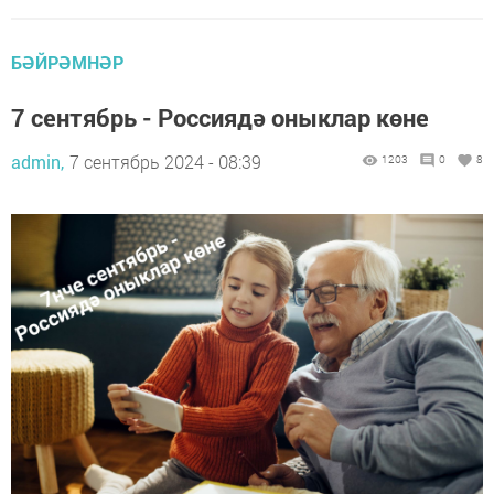
БӘЙРӘМНӘР
7 сентябрь - Россиядә оныклар көне
admin,
7 сентябрь 2024 - 08:39
1203
0
8