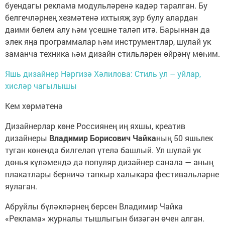
буендагы реклама модульләренә кадәр таралган. Бу
белгечләрнең хезмәтенә ихтыяҗ зур булу алардан
даими белем алу һәм үсешне таләп итә. Барыннан да
элек яңа программалар һәм инструментлар, шулай ук
заманча техника һәм дизайн стильләрен өйрәнү мөһим.
Яшь дизайнер Нәргизә Хәлилова: Стиль ул – уйлар,
хисләр чагылышы
Кем хөрмәтенә
Дизайнерлар көне Россиянең иң яхшы, креатив
дизайнеры
Владимир Борисович Чайка
ның 50 яшьлек
туган көнендә билгеләп үтелә башлый. Ул шулай ук
дөнья күләмендә дә популяр дизайнер санала — аның
плакатлары берничә тапкыр халыкара фестивальләрне
яулаган.
Абруйлы бүләкләрнең берсен Владимир Чайка
«Реклама» журналы тышлыгын бизәгән өчен алган.