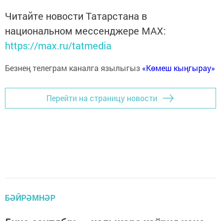
Читайте новости Татарстана в
национальном мессенджере MАХ:
https://max.ru/tatmedia
Безнең телеграм каналга язылыгыз
«Көмеш кыңгырау»
Перейти на страницу новости
БӘЙРӘМНӘР