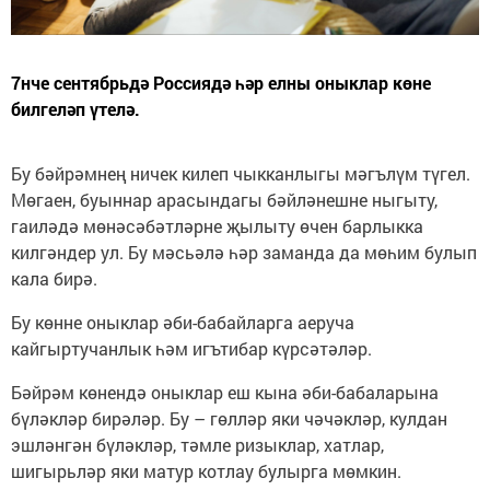
7нче сентябрьдә Россиядә һәр елны оныклар көне
билгеләп үтелә.
Бу бәйрәмнең ничек килеп чыкканлыгы мәгълүм түгел.
Мөгаен, буыннар арасындагы бәйләнешне ныгыту,
гаиләдә мөнәсәбәтләрне җылыту өчен барлыкка
килгәндер ул. Бу мәсьәлә һәр заманда да мөһим булып
кала бирә.
Бу көнне оныклар әби-бабайларга аеруча
кайгыртучанлык һәм игътибар күрсәтәләр.
Бәйрәм көнендә оныклар еш кына әби-бабаларына
бүләкләр бирәләр. Бу – гөлләр яки чәчәкләр, кулдан
эшләнгән бүләкләр, тәмле ризыклар, хатлар,
шигырьләр яки матур котлау булырга мөмкин.