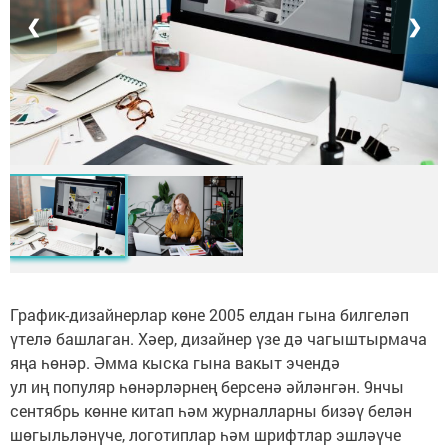
❮
❯
График-дизайнерлар көне 2005 елдан гына билгеләп
үтелә башлаган. Хәер, дизайнер үзе дә чагыштырмача
яңа һөнәр. Әмма кыска гына вакыт эчендә
ул иң популяр һөнәрләрнең берсенә әйләнгән. 9нчы
сентябрь көнне китап һәм журналларны бизәү белән
шөгыльләнүче, логотиплар һәм шрифтлар эшләүче