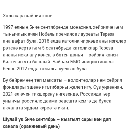
Халыкара хәйрия көне
1997 елның 5нче сентябрендә монахиня, хәйрияче һәм
тынычлык өчен Нобель премиясе лауреаты Тереза
ана вафат була. 2016 елда католик чиркәве аны изгеләр
рәтенә кертә һәм 5 сентябрьдә католиклар Тереза
ананы искә алу көнен, ә бөтен дөнья — хәйрия көнен
билгеләп үтә башлый. Бәйрәм БМО инициативасы
белән 2012 елда гамәлгә куелган була.
Бу бәйрәмнең төп максаты – волонтерлар һәм хәйрия
фондлары эшенә игътибарны җәлеп итү. Сүз уңаеннан,
2021 ел өчен тикшеренү нигезендә, Россиядә һәр
унынчы россияле даими рәвештә кемгә дә булса
акчалата ярдәм күрсәтә икән.
Шулай ук 5нче сентябрь – кызгылт сары көн дип
санала (оранжевый день)