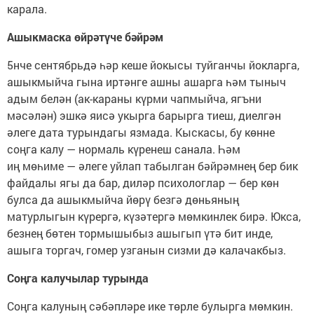
карала.
Ашыкмаска өйрәтүче бәйрәм
5нче сентябрьдә һәр кеше йокысы туйганчы йокларга,
ашыкмыйча гына иртәнге ашны ашарга һәм тыныч
адым белән (ак-караны күрми чапмыйча, ягъни
мәсәлән) эшкә яисә укырга барырга тиеш, диелгән
әлеге дата турындагы язмада. Кыскасы, бу көнне
соңга калу — нормаль күренеш санала. Һәм
иң мөһиме — әлеге уйлап табылган бәйрәмнең бер бик
файдалы ягы да бар, диләр психологлар — бер көн
булса да ашыкмыйча йөрү безгә дөньяның
матурлыгын күрергә, күзәтергә мөмкинлек бирә. Юкса,
безнең бөтен тормышыбыз ашыгып үтә бит инде,
ашыга торгач, гомер узганын сизми дә калачакбыз.
Соңга калучылар турында
Соңга калуның сәбәпләре ике төрле булырга мөмкин.