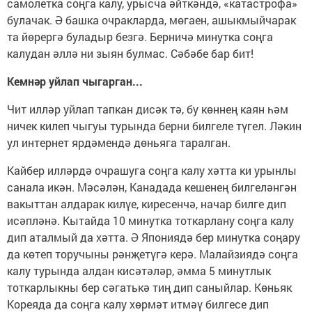
самолетка соңга калу, урысча әйткәндә, «катастрофа»
булачак. Ә башка очракларда, мөгаен, ашыкмыйчарак
та йөрергә буладыр безгә. Берничә минутка соңга
калудан әллә ни зыян булмас. Сәбәбе бар бит!
Кемнәр уйлап чыгарган...
Чит илләр уйлап тапкан дисәк тә, бу көннең каян һәм
ничек килеп чыгуы турында берни билгеле түгел. Ләкин
ул интернет ярдәмендә дөньяга таралган.
Кайбер илләрдә очрашуга соңга калу хәтта ки урынлы
санала икән. Мәсәлән, Канадада кешенең билгеләнгән
вакыттан алдарак килүе, киресенчә, начар билге дип
исәпләнә. Кытайда 10 минутка тоткарлану соңга калу
дип аталмый да хәтта. Ә Япониядә бер минутка соңару
да көтеп торучыны рәнҗетүгә керә. Малайзиядә соңга
калу турында алдан кисәтәләр, әмма 5 минутлык
тоткарлыкны бер сәгатькә тиң дип саныйлар. Көньяк
Кореяда да соңга калу хөрмәт итмәү билгесе дип