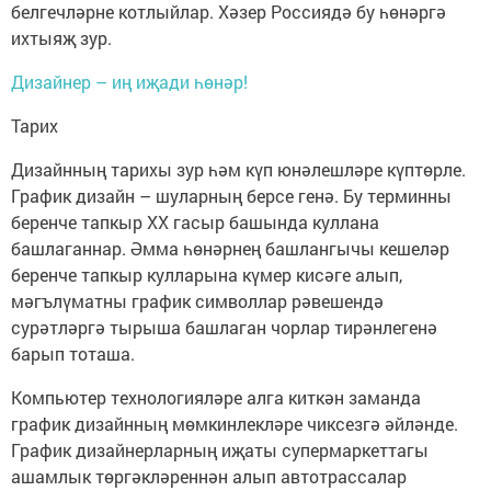
белгечләрне котлыйлар. Хәзер Россиядә бу һөнәргә
ихтыяҗ зур.
Дизайнер – иң иҗади һөнәр!
Тарих
Дизайнның тарихы зур һәм күп юнәлешләре күптөрле.
График дизайн – шуларның берсе генә. Бу терминны
беренче тапкыр ХХ гасыр башында куллана
башлаганнар. Әмма һөнәрнең башлангычы кешеләр
беренче тапкыр кулларына күмер кисәге алып,
мәгълүматны график символлар рәвешендә
сурәтләргә тырыша башлаган чорлар тирәнлегенә
барып тоташа.
Компьютер технологияләре алга киткән заманда
график дизайнның мөмкинлекләре чиксезгә әйләнде.
График дизайнерларның иҗаты супермаркеттагы
ашамлык төргәкләреннән алып автотрассалар