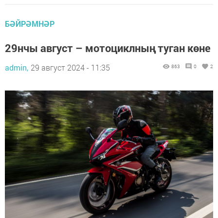
БӘЙРӘМНӘР
29нчы ав­густ – мо­то­цикл­ның ту­ган кө­не
admin,
29 август 2024 - 11:35
863
0
2