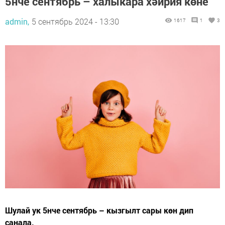
5нче сентябрь – халыкара хәйрия көне
admin,
5 сентябрь 2024 - 13:30
1617
1
3
Шулай ук 5нче сентябрь – кызгылт сары көн дип
санала.