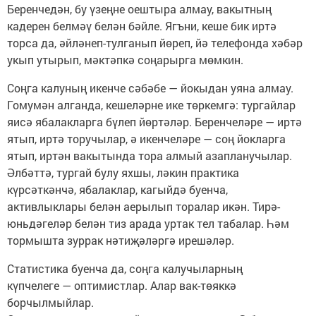
Беренчедән, бу үзеңне оештыра алмау, вакытның
кадерен белмәү белән бәйле. Ягъни, кеше бик иртә
торса да, әйләнеп-тулганып йөреп, йә телефонда хәбәр
укып утырып, мәктәпкә соңарырга мөмкин.
Соңга калуның икенче сәбәбе — йокыдан уяна алмау.
Гомумән алганда, кешеләрне ике төркемгә: тургайлар
яисә ябалакларга бүлеп йөртәләр. Беренчеләре — иртә
ятып, иртә торучылар, ә икенчеләре — соң йокларга
ятып, иртән вакытында тора алмый азапланучылар.
Әлбәттә, тургай булу яхшы, ләкин практика
күрсәткәнчә, ябалаклар, кагыйдә буенча,
активлыклары белән аерылып торалар икән. Тирә-
юньдәгеләр белән тиз арада уртак тел табалар. Һәм
тормышта зуррак нәтиҗәләргә ирешәләр.
Статистика буенча да, соңга калучыларның
күпчелеге — оптимистлар. Алар вак-төяккә
борчылмыйлар.