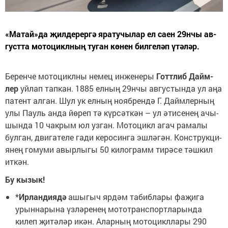
«Ма­тай»­да җил­де­рер­гә яра­ту­чы­лар ел са­ен 29нчы ав­
густ­та мо­то­цикл­ның ту­ган кө­нен бил­ге­ләп үтә­ләр.
Бе­рен­че мо­то­цикл­ны не­мец ин­же­не­ры
Готт­либ Дайм­
лер
уй­лап тап­кан. 1885 ел­ның 29нчы ав­гус­тын­да ул аңа
па­тент ал­ган. Шул ук ел­ның но­яб­рен­дә Г. Дайм­лер­ның
улы Пауль ан­да йө­реп тә күр­сәт­кән – ул әти­се­нең ачы­
шын­да 10 чак­рым юл уз­ган. Мо­то­цикл агач ра­ма­лы
бул­ган, дви­га­те­ле га­ди ке­ро­син­га эш­лә­гән. Конст­рук­ци­
я­нең го­му­ми авыр­лы­гы 50 ки­лог­рамм ти­рә­се тәш­кил
ит­кән.
Бу кы­зык!
*
Ир­лан­ди­я­дә
ашы­гыч яр­дәм та­биб­ла­ры фа­җи­га
урын­на­ры­на үз­лә­ре­нең мо­тот­ранс­порт­ла­рын­да
ки­леп җи­тә­ләр икән. Алар­ның мо­то­цикл­ла­ры 290