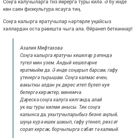
Соңга калучыларга тиз йөрергә туры килә. Ә бу инде
көн саен физкультура ясауга тиң.
Соңга калырга яратучылар һәртөрле уңайсыз
хәлләрдән оста рәвештә чыга ала. Өйрәнеп беткәннәр!
Азалия Мифтахова
Соңга калырга яратучы кешеләр рәтендә
түгел мин үзем. Андый кешеләрне
яратмыйм да. Ә инде соңарып барсам, гафу
үтенергә тырышам. Соңга калмас өчен,
вакытны алдан ук дөрес итеп бүлеп куя
белергә кирәктер, минемчә.
Дәрескә соңга калуга килгәндә, алай
ук еш туры килми анысы. Тик соңга
калынса да, укытучыларыбыз безне аңлый,
шуңа күрә ишек шакып, гафу үтенеп, рөхсәт
сорап керсәк, борчылырга сәбәп тә калмый.