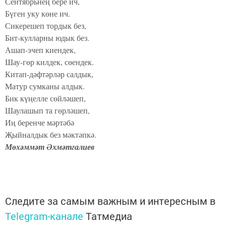
Сентябрьнең бере ич,
Бүген уку көне ич.
Сикерешеп тордык без,
Бит-кулларны юдык без.
Ашап-эчеп киендек,
Шау-гөр килдек, сөендек.
Китап-дәфтәрләр салдык,
Матур сумканы алдык.
Бик күңелле сөйләшеп,
Шаулашып та гөрләшеп,
Иң беренче мәртәбә
Җыйналдык без мәктәпкә.
Мөхәммәт Әхмәтгалиев
Следите за самым важным и интересным в
Telegram-канале
Татмедиа