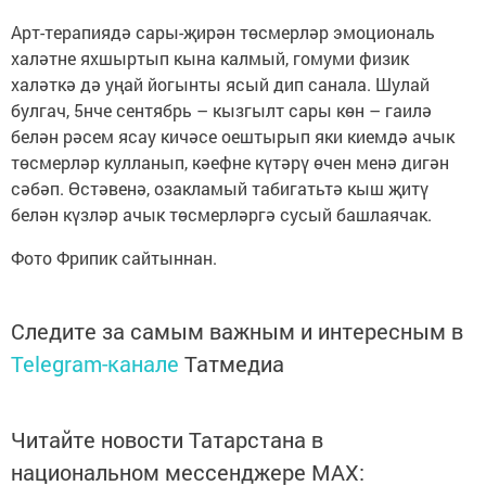
Арт-терапиядә сары-җирән төсмерләр эмоциональ
халәтне яхшыртып кына калмый, гомуми физик
халәткә дә уңай йогынты ясый дип санала. Шулай
булгач, 5нче сентябрь – кызгылт сары көн – гаилә
белән рәсем ясау кичәсе оештырып яки киемдә ачык
төсмерләр кулланып, кәефне күтәрү өчен менә дигән
сәбәп. Өстәвенә, озакламый табигатьтә кыш җитү
белән күзләр ачык төсмерләргә сусый башлаячак.
Фото Фрипик сайтыннан.
Следите за самым важным и интересным в
Telegram-канале
Татмедиа
Читайте новости Татарстана в
национальном мессенджере MАХ: