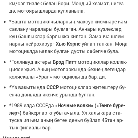
км/­сәг тиз­лек бе­лән йө­ри. Мон­дый хез­мәт, ни­гез­
дә, мо­то­я­рыш­лар­да кул­ла­ны­ла.
*Баш­та мо­то­цикл­чы­лар­ның мах­сус ки­ем­нә­ре һәм
сак­ла­ну ча­ра­ла­ры бул­ма­ган. Ан­на­ры күз­лек­ләр,
күн баш­лык­лар бар­лык­ка кил­гән. За­ман­ча шлем­
нар­ны ней­ро­хи­рург
Хью Кэрнс
уй­лап тап­кан. Мо­ңа
мо­то­цикл­да һә­лак бул­ган дус­ты сә­бәп­че бу­ла.
*Гол­ли­вуд ак­те­ры
Брэд Питт
мо­то­цикл­лар кол­лек­
ци­я­се җыя. Аның мо­то­пар­кын­да без­нең ле­ген­дар
ко­ляс­ка­лы «У­рал» мо­то­цик­лы да бар, ди.
*Үз ва­кы­тын­да
СССР
мо­то­цикл­лар җи­теш­те­рү бу­
ен­ча дөнь­я­да икен­че урын­да бул­ган.
*1989 ел­да СССР­да
«Ноч­ные вол­ки» («Төн­ге бү­ре­
ләр»)
бай­кер­лар клу­бы ачы­ла. Ул ха­лы­ка­ра ста­
тус­ка ия һәм аның бө­тен дөнья буй­лап 45тән ар­
тык фи­ли­а­лы бар.