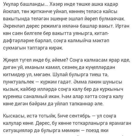
Укулар башланды... Хәзер инде төшке ашка кадәр
йоклап, төн җиткәнче уйнап, көннең теләсә кайсы
вакытында теләгән эшеңне эшләп йөреп булмаячак.
Әкренләп дөрес режимга ияләнә башлар вакыт. Иртән
көн саен билгеле бер вакытта уянырга, китап-
дәфтәрләрне барлап, соңга калмыйча мәктәп
сукмагын таптарга кирәк.
Җиңел түгел инде бу, әйеме? Соңга калмасам ярар иде,
дигән уй, иманым камил, сезнең дә күңелләрдән
китмидер ул, мөгаен. Шулай булырга тиеш тә,
пунктуальлек — күркәм гадәт. Әмма ләкин шунысы
кызык, кайбер илләрдә соңга калу бер дә куркыныч
күренеш саналмый икән. Һәм алар хәтта соңга калу
көне дигән бәйрәм дә уйлап тапканнар әле.
Кыскасы, истә тотыйк, 5нче сентябрь — ул соңга
калулар көне. Дөрес, бу көнне тоткарланырга ярамаган
ситуацияләр дә булырга мөмкин — поезд яки