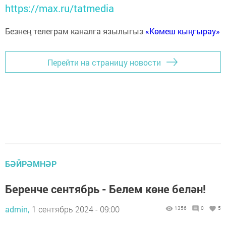
https://max.ru/tatmedia
Безнең телеграм каналга язылыгыз
«Көмеш кыңгырау»
Перейти на страницу новости
БӘЙРӘМНӘР
Беренче сентябрь - Белем көне белән!
admin,
1 сентябрь 2024 - 09:00
1356
0
5