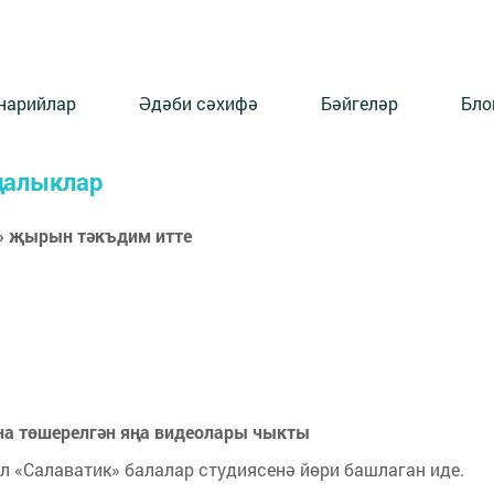
нарийлар
Әдәби сәхифә
Бәйгеләр
Бло
ңалыклар
!» җырын тәкъдим итте
а төшерелгән яңа видеолары чыкты
ел «Салаватик» балалар студиясенә йөри башлаган иде.