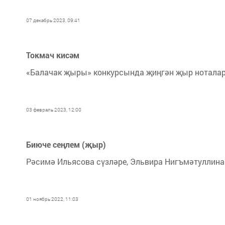
07 декабрь 2023, 09:41
Токмач кисәм
«Балачак җыры» конкурсында җиңгән җыр ноталар
03 февраль 2023, 12:00
Биюче сеңлем (җыр)
Рәсимә Ильясова сүзләре, Эльвира Нигъмәтуллина 
01 ноябрь 2022, 11:03