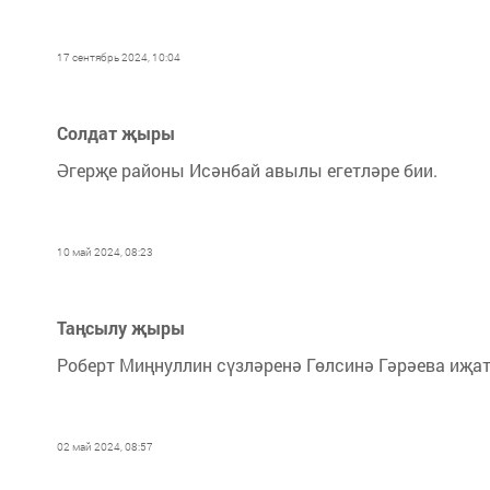
17 сентябрь 2024, 10:04
Солдат җыры
Әгерҗе районы Исәнбай авылы егетләре бии.
10 май 2024, 08:23
Таңсылу җыры
Роберт Миңнуллин сүзләренә Гөлсинә Гәрәева иҗат
02 май 2024, 08:57