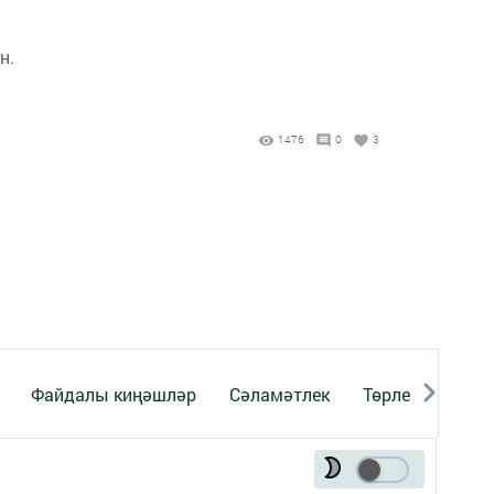
н.
1476
0
3
Файдалы киңәшләр
Сәламәтлек
Төрле темалар