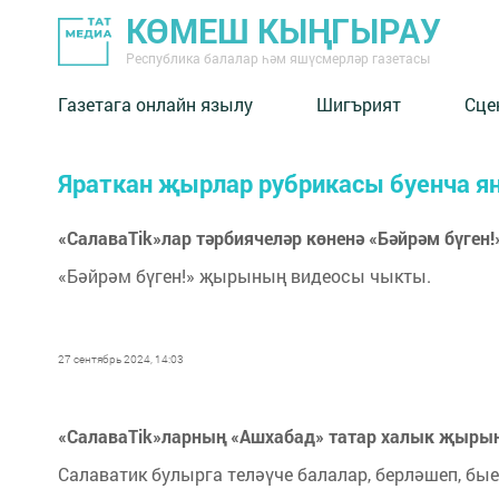
КӨМЕШ КЫҢГЫРАУ
Республика балалар һәм яшүсмерләр газетасы
Газетага онлайн язылу
Шигърият
Сце
Яраткан җырлар рубрикасы буенча я
«СалаваTik»лар тәрбиячеләр көненә «Бәйрәм бүген
«Бәйрәм бүген!» җырының видеосы чыкты.
27 сентябрь 2024, 14:03
«СалаваTik»ларның «Ашхабад» татар халык җырын
Салаватик булырга теләүче балалар, берләшеп, бы