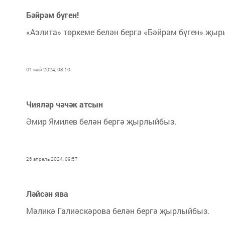
Бәйрәм бүген!
«Аэлита» төркеме белән бергә «Бәйрәм бүген» җы
01 май 2024, 08:10
Чияләр чәчәк атсын
Әмир Ямилев белән бергә җырлыйбыз.
26 апрель 2024, 09:57
Ләйсән ява
Мәликә Галиәскәрова белән бергә җырлыйбыз.