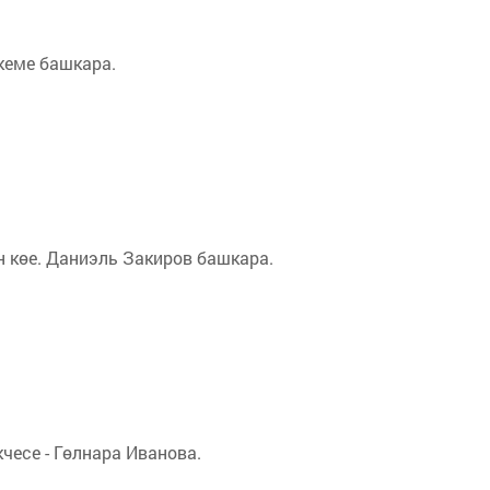
кеме башкара.
 көе. Даниэль Закиров башкара.
чесе - Гөлнара Иванова.