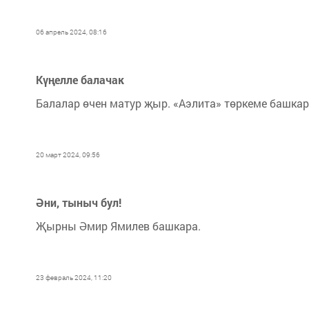
06 апрель 2024, 08:16
Күңелле балачак
Балалар өчен матур җыр. «Аэлита» төркеме башкар
20 март 2024, 09:56
Әни, тыныч бул!
Җырны Әмир Ямилев башкара.
23 февраль 2024, 11:20