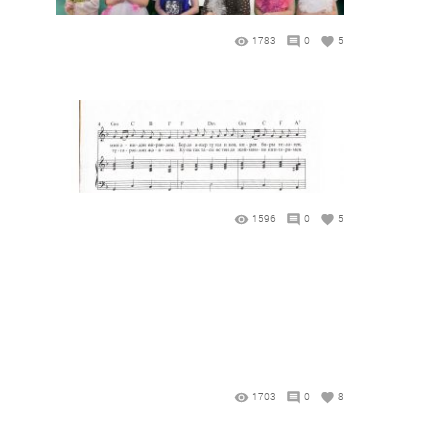
1783
0
5
1596
0
5
1703
0
8