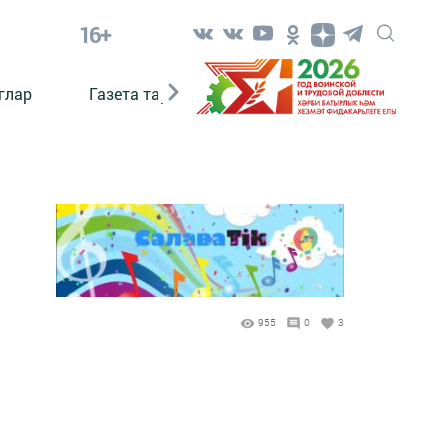
16+
глар
Газета тарихы
Әкият
Әкият язаб
955
0
3