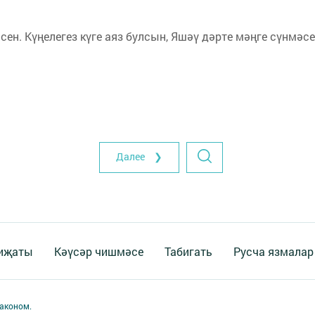
сен. Күңелегез күге аяз булсын, Яшәү дәрте мәңге сүнмәсе
Далее ❯
 иҗаты
Кәүсәр чишмәсе
Табигать
Русча язмалар
аконом.