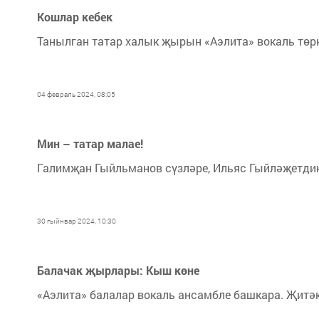
Кошлар кебек
Танылган татар халык җырын «Аэлита» вокаль төр
04 февраль 2024, 08:05
Мин – татар малае!
Галимҗан Гыйльманов сүзләре, Ильяс Гыйләҗетдин
30 гыйнвар 2024, 10:30
Балачак җырлары: Кыш көне
«Аэлита» балалар вокаль ансамбле башкара. Җитәк