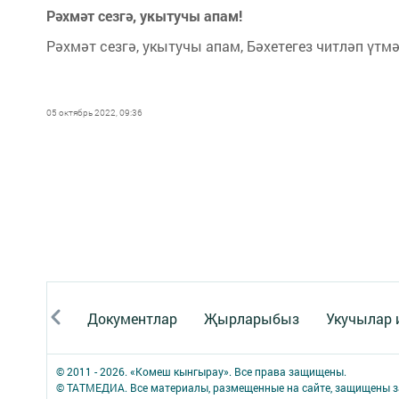
Рәхмәт сезгә, укытучы апам!
Рәхмәт сезгә, укытучы апам, Бәхетегез читләп үтмә
05 октябрь 2022, 09:36
Документлар
Җырларыбыз
Укучылар
© 2011 - 2026. «Комеш кынгырау». Все права защищены.
© ТАТМЕДИА. Все материалы, размещенные на сайте, защищены з