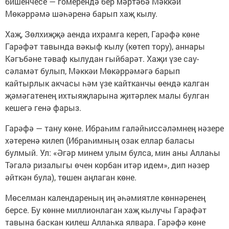
бишенчесе — гомерендә бер мәртәбә Мәккәи
Мөкәррәмә шәһәренә барып хаҗ кылу.
Хаҗ, Зөлхиҗҗә аенда ихрамга кереп, Гарәфә көне
Гарәфәт тавында вәкыф кылу (көтеп тору), аннары
Кәгъбәне тәваф кылудан гыйбарәт. Хаҗи үзе сау-
сәламәт булып, Мәккәи Мөкәррәмәгә барып
кайтырлык акчасы һәм үзе кайтканчы өендә калган
җәмәгатенең ихтыяҗларына җитәрлек малы булган
кешегә генә фарыз.
Гарәфә — тану көне. Ибраһим галәйһиссәләмнең нәзере
хәтеренә килеп (Ибраһимның озак еллар баласы
булмый. Ул: «Әгәр минем улым булса, мин аны Аллаһы
Тәгалә ризалыгы өчен корбан итәр идем», дип нәзер
әйткән була), төшен аңлаган көне.
Мөселман календареның иң әһәмиятле көннәренең
берсе. Бу көнне миллионлаган хаҗ кылучы Гарәфәт
тавына баскан килеш Аллаһка ялвара. Гарәфә көне