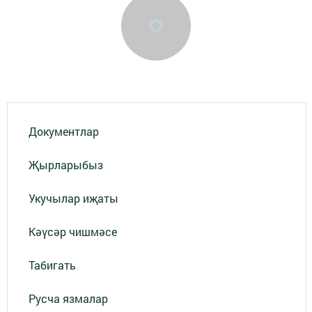
Документлар
Җырларыбыз
Укучылар иҗаты
Кәүсәр чишмәсе
Табигать
Русча язмалар