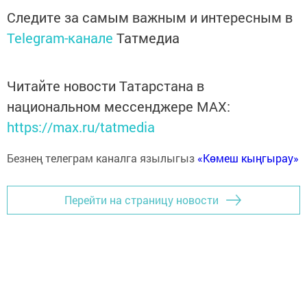
Следите за самым важным и интересным в
Telegram-канале
Татмедиа
Читайте новости Татарстана в
национальном мессенджере MАХ:
https://max.ru/tatmedia
Безнең телеграм каналга язылыгыз
«Көмеш кыңгырау»
Перейти на страницу новости