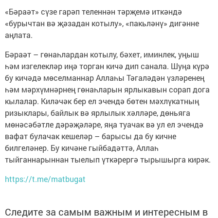
«Бәраәт» сүзе гарәп теленнән тәрҗемә иткәндә
«бурычтан вә җәзадан котылу», «пакьләнү» дигәнне
аңлата.
Бәраәт – гөнаһлардан котылу, бәхет, иминлек, уңыш
һәм изгелекләр иңә торган кичә дип санала. Шуңа күрә
бу кичәдә мөселманнар Аллаһы Тәгаләдән үзләренең
һәм мәрхүмнәрнең гөнаһларын ярлыкавын сорап дога
кылалар. Киләчәк бер ел эчендә бөтен мәхлүкатның
ризыклары, байлык вә ярлылык хәлләре, дөньяга
мөнәсәбәтле дәрәҗәләре, яңа туачак вә ул ел эчендә
вафат булачак кешеләр – барысы да бу кичне
билгеләнер. Бу кичәне гыйбадәттә, Аллаһ
тыйганнарыннан тыелып үткәрергә тырышырга кирәк.
https://t.me/matbugat
Следите за самым важным и интересным в