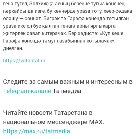
генә түгел, Зөлхиҗҗә аеның беренче тугыз көненең
һәркайсы да изге, бу көннәрдә ураза тоту, хәер-сәдака
өләшү — сөннәт. Бигрәк тә Гарәфә көнендә тотылган
ураза ике ел буе кылган гөнаһларны ярлыкарга
җитәрлек савап китерәчәк. Бер хәдистә: «Күп кеше
Гарәфә көнендә тәмуг газабыннан котылачак», —
диелгән.
https://vatantat.ru
Следите за самым важным и интересным в
Telegram-канале
Татмедиа
Читайте новости Татарстана в
национальном мессенджере MАХ:
https://max.ru/tatmedia