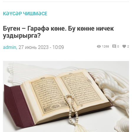
КӘҮСӘР ЧИШМӘСЕ
Бүген – Гарәфә көне. Бу көнне ничек
уздырырга?
admin,
27 июнь 2023 - 10:09
1268
0
2