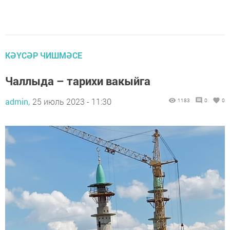
КӘҮСӘР ЧИШМӘСЕ
Чаллыда – тарихи вакыйга
admin,
25 июль 2023 - 11:30
1183
0
0