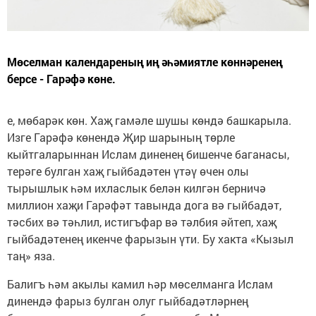
Мөселман календареның иң әһәмиятле көннәренең
берсе - Гарәфә көне.
е, мөбарәк көн. Хаҗ гамәле шушы көндә башкарыла.
Изге Гарәфә көнендә Җир шарының төрле
кыйтгаларыннан Ислам диненең бишенче баганасы,
терәге булган хаҗ гыйбадәтен үтәү өчен олы
тырышлык һәм ихласлык белән килгән берничә
миллион хаҗи Гарәфәт тавында дога вә гыйбадәт,
тәсбих вә тәһлил, истигъфар вә тәлбия әйтеп, хаҗ
гыйбадәтенең икенче фарызын үти. Бу хакта «Кызыл
таң» яза.
Балигъ һәм акылы камил һәр мөселманга Ислам
динендә фарыз булган олуг гыйбадәтләрнең