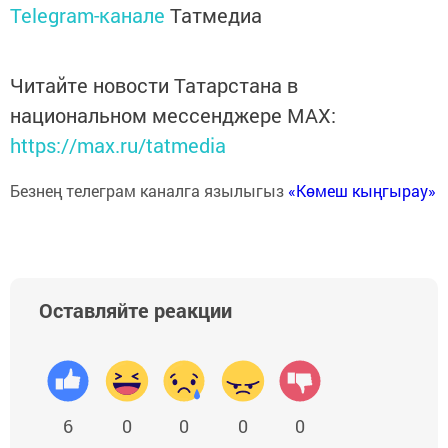
Telegram-канале
Татмедиа
Читайте новости Татарстана в
национальном мессенджере MАХ:
https://max.ru/tatmedia
Безнең телеграм каналга язылыгыз
«Көмеш кыңгырау»
Оставляйте реакции
6
0
0
0
0