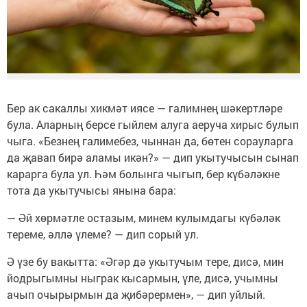
Бер ак сакаллы хикмәт иясе — галимнең шәкертләре
була. Аларның берсе гыйлем алуга аеруча хирыс булып
чыга. «Безнең галимебез, чыннан да, бөтен сорауларга
да җавап бирә аламы икән?» — дип укытучысын сынап
карарга була ул. Һәм болынга чыгып, бер күбәләкне
тота да укытучысы янына бара:
— Әй хөрмәтле остазым, минем кулымдагы күбәләк
тереме, әллә үлеме? — дип сорый ул.
Ә үзе бу вакытта: «Әгәр дә укытучым тере, дисә, мин
йодрыгымны ныграк кысармын, үле, дисә, учымны
ачып очырырмын да җибәрермен», — дип уйлый.