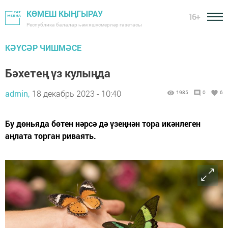
КӨМЕШ КЫҢГЫРАУ
16+
Республика балалар һәм яшүсмерләр газетасы
КӘҮСӘР ЧИШМӘСЕ
Бәхетең үз кулыңда
admin,
18 декабрь 2023 - 10:40
1985
0
6
Бу дөньяда бөтен нәрсә дә үзеңнән тора икәнлеген
аңлата торган риваять.