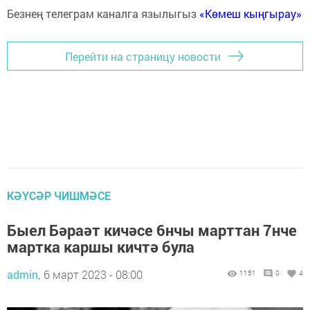
Безнең телеграм каналга язылыгыз
«Көмеш кыңгырау»
Перейти на страницу новости
КӘҮСӘР ЧИШМӘСЕ
Быел Бәраәт кичәсе 6нчы марттан 7нче
мартка каршы кичтә була
admin,
6 март 2023 - 08:00
1151
0
4