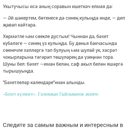
Укытучысы исә аның соравын ишеткәч елмая да:
— Әй шәкертем, бөтенесе дә синең кулыңда инде, — дип
җавап кайтара.
Хөрмәтле һәм сөекле дустым! Чыннан да, бәхет
күбәләге — синең үз кулыңда. Бу дөнья бакчасында
сөенечле хәлләргә тап булуың һәм шулай ук, хәсрәт
чокырларына тәгәрәп төшүләрең дә үзеңнән тора.
Шуны бел: бәхет —иман белән, саф акыл белән яшәргә
тырышуыңда.
"Бәхетлеләр календаре"ннән алынды.
«Бәхет күлмәге». Галимҗан Гыйльманов әкияте.
Следите за самым важным и интересным в