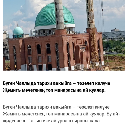
Бүген Чаллыда тарихи вакыйга – төзелеп килүче
Җәмигъ мәчетенең төп манарасына ай куялар.
Бүген Чаллыда тарихи вакыйга – төзелеп килүче
Җәмигъ мәчетенең төп манарасына ай куялар. Бу ай -
җиденчесе. Тагын ике ай урнаштырасы кала.