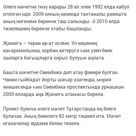
Әлеге мәчетне төзү карары 28 ел элек 1992 елда кабул
ителгән иде. 2009 елның көзендә тантаналы рәвештә
аның нигезенә беренче таш салынды. Ә 2010 елда
төзелешнең беренче этабы башланды.
Җәмигъ – төрки ир-ат исеме. Ул кешенең
каһарманлыкка, корбан китерүгә һәм үзен бөек
эшләргә багышларга хирыс булуын аңлата.
Башта мәчетне Сөембикә дип атау фикере булган.
Чөнки гыйбадәт йорты шәһәр үзәгендә, мэрия
янәшәсендә һәм Сөембикә проспектында урнашкан.
2000 елларда аңа Җәмигъ атамасы бирелә.
Проект буенча әлеге мәчет Татарстанда иң биеге
булачак. Аның биеклеге 82 метр тәшкил итә. Мәчет
иганәчеләр ярдәме белән төзелә.