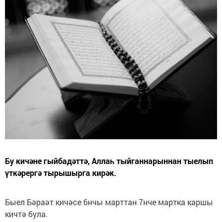
Бу кичәне гыйбадәттә, Аллаһ тыйганнарыннан тыелып
үткәрергә тырышырга кирәк.
Быел Бәраәт кичәсе 6нчы марттан 7нче мартка каршы
кичтә була.