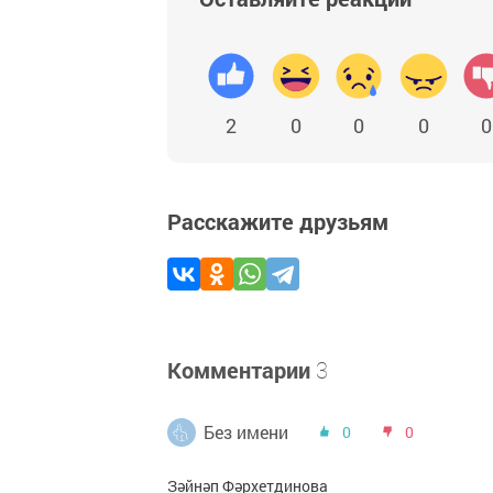
2
0
0
0
0
Расскажите друзьям
Комментарии
3
Без имени
0
0
Зәйнәп Фәрхетдинова