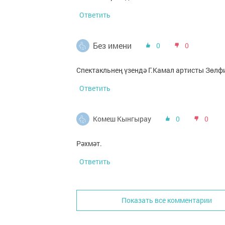
Ответить
Без имени
0
0
Спектакльнең үзендә Г.Камал артисты Зөлф
Ответить
Комеш Кынгырау
0
0
Рәхмәт.
Ответить
Показать все комментарии