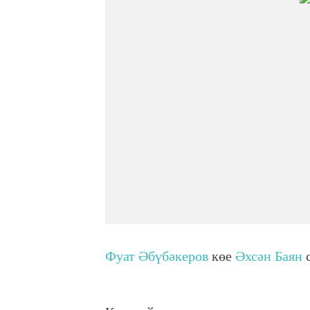
Фуат Әбүбәкеров
көе
Әхсән Баян
с