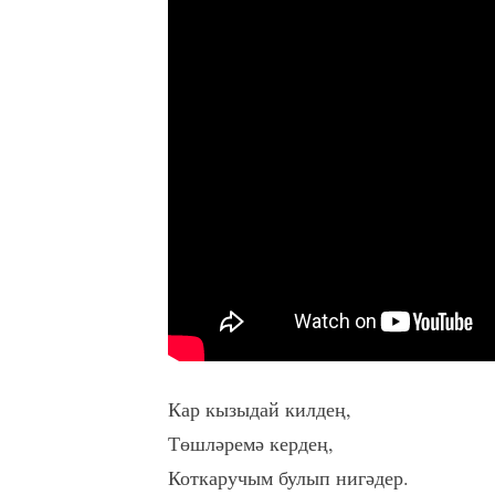
Кар кызыдай килдең,
Төшләремә кердең,
Коткаручым булып нигәдер.