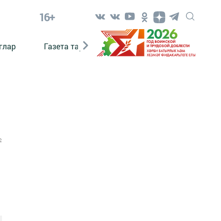
16+
глар
Газета тарихы
Әкият
Әкият язаб
2