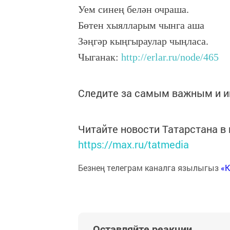
Уем синең белән очраша.
Бөтен хыялларым чынга аша
Зәңгәр кыңгыраулар чыңласа.
Чыганак:
http://erlar.ru/node/465
Следите за самым важным и 
Читайте новости Татарстана 
https://max.ru/tatmedia
Безнең телеграм каналга язылыгыз
«
Оставляйте реакции