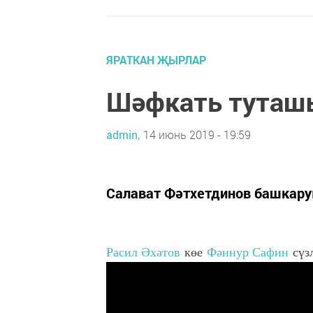
ЯРАТКАН ҖЫРЛАР
Шәфкать туташ
admin,
14 июнь 2019 - 19:59
Салават Фәтхетдинов башкар
Расил Әхәтов
көе
Фәннур Сафин
сүз