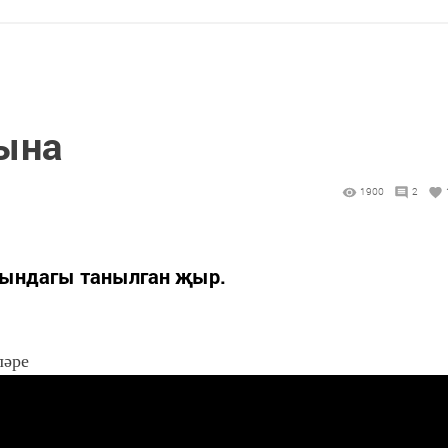
ына
1900
2
уындагы танылган җыр.
ләре