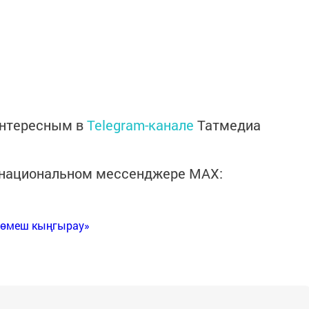
интересным в
Telegram-канале
Татмедиа
в национальном мессенджере MАХ:
Көмеш кыңгырау»