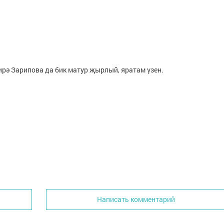
ирә Зарипова да бик матур җырлый, яратам үзен.
Написать комментарий