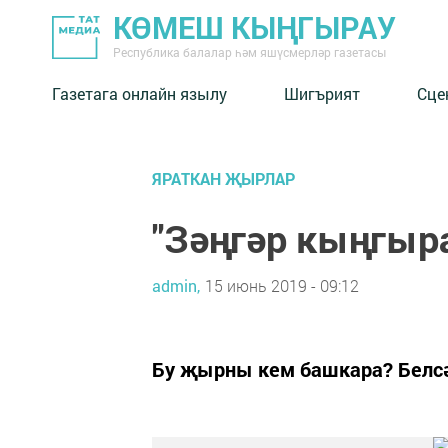
КӨМЕШ КЫҢГЫРАУ
Республика балалар һәм яшүсмерләр газетасы
Газетага онлайн язылу
Шигърият
Сце
ЯРАТКАН ҖЫРЛАР
"Зәңгәр кыңгыр
admin,
15 июнь 2019 - 09:12
Бу җырны кем башкара? Белс