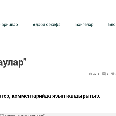
нарийлар
Әдәби сәхифә
Бәйгеләр
Бло
аулар"
2275
3
әгез, комментарийда язып калдырыгыз.