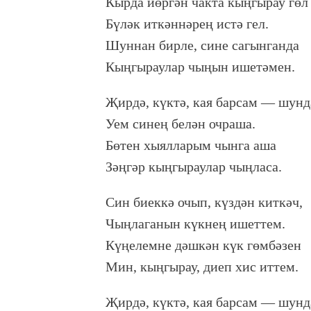
Кырда йөргән чакта кыңгырау гөл
Бүләк иткәннәрең истә гел.
Шуннан бирле, сине сагынганда
Кыңгыраулар чыңын ишетәмен.
Җирдә, күктә, кая барсам — шунд
Уем синең белән очраша.
Бөтен хыялларым чынга аша
Зәңгәр кыңгыраулар чыңласа.
Син биеккә очып, күздән киткәч,
Чыңлаганын күкнең ишеттем.
Күңелемне дәшкән күк гөмбәзен
Мин, кыңгырау, диеп хис иттем.
Җирдә, күктә, кая барсам — шунд