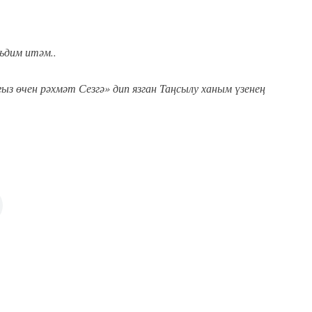
къдим итәм..
гыз өчен рәхмәт Сезгә» дип язган Таңсылу ханым үзенең