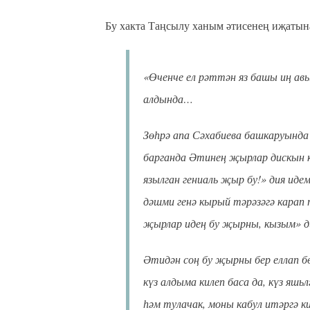
Бу хакта Таңсылу ханым әтисенең иҗатын
«Өченче ел рәттән яз башы иң авы
алдында…
Зөһрә апа Сәхабиева башкаруында
барганда Әтинең җырлар дискын к
язылган гениаль җыр бу!» дия иде
дәшми генә кырый тәрәзәгә карап 
җырлар идең бу җырны, кызым» ди
Әтидән соң бу җырны бер еллап б
күз алдыма килеп баса да, күз яшь
һәм тулачак, моны кабул итәргә к