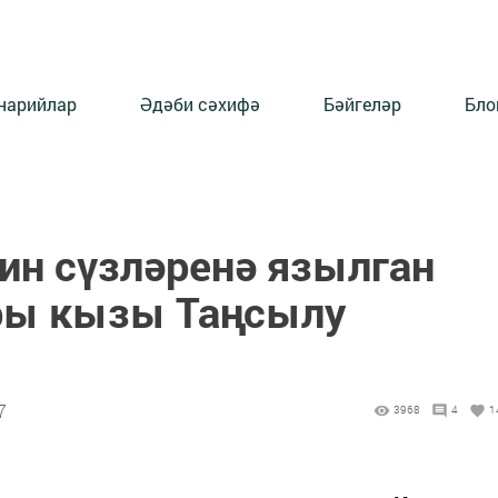
нарийлар
Әдәби сәхифә
Бәйгеләр
Бло
ин сүзләренә язылган
ры кызы Таңсылу
7
3968
4
1