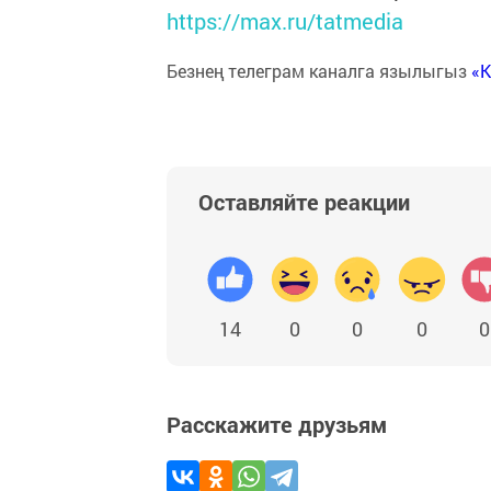
https://max.ru/tatmedia
Безнең телеграм каналга язылыгыз
«
Оставляйте реакции
14
0
0
0
0
Расскажите друзьям