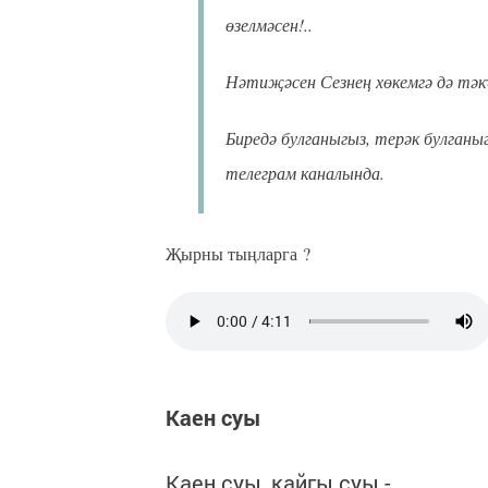
өзелмәсен!..
Нәтиҗәсен Сезнең хөкемгә дә тә
Биредә булганыгыз, терәк булганы
телеграм каналында.
Җырны тыңларга ?
Каен суы
Каен суы, кайгы суы -