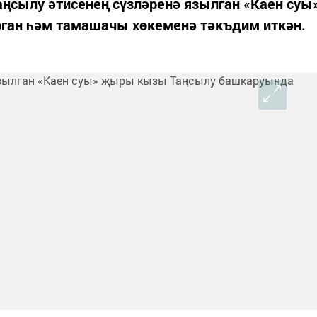
ңсылу әтисенең сүзләренә язылган «Каен суы
ган һәм тамашачы хөкеменә тәкъдим иткән.