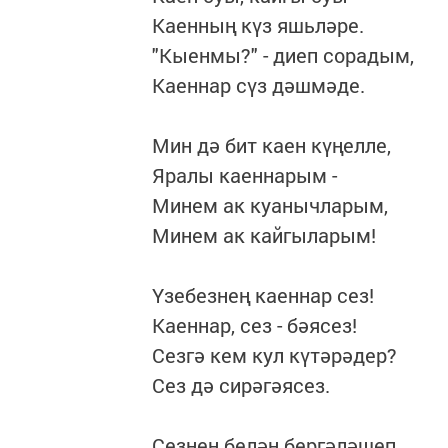
Каенның күз яшьләре.
"Кыенмы?" - диеп сорадым,
Каеннар сүз дәшмәде.
Мин дә бит каен күңелле,
Яралы каеннарым -
Минем ак куанычларым,
Минем ак кайгыларым!
Үзебезнең каеннар сез!
Каеннар, сез - бәясез!
Сезгә кем кул күтәрәдер?
Сез дә сирәгәясез.
Сезнең белән бергәләшеп,