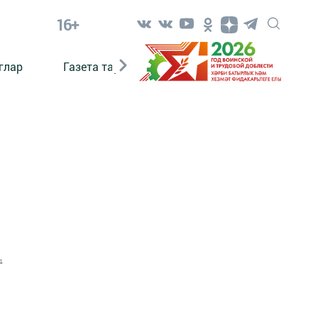
16+
глар
Газета тарихы
Әкият
Әкият язаб
4