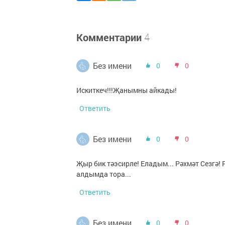
Комментарии
4
Без имени
0
0
Искиткеч!!!Җанымны айкады!
Ответить
Без имени
0
0
Җыр бик тәэсирле! Еладым... Рәхмәт Сезгә!
алдымда тора...
Ответить
Без имени
0
0