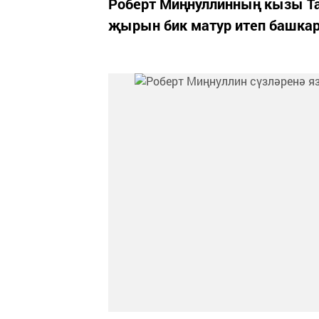
Роберт Миңнуллинның кызы Та
җырын бик матур итеп башкар