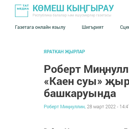
КӨМЕШ КЫҢГЫРАУ
Республика балалар һәм яшүсмерләр газетасы
Газетага онлайн язылу
Шигърият
Сце
ЯРАТКАН ҖЫРЛАР
Роберт Миңнулл
«Каен суы» җы
башкаруында
Роберт Миңнуллин,
28 март 2022 - 14:4