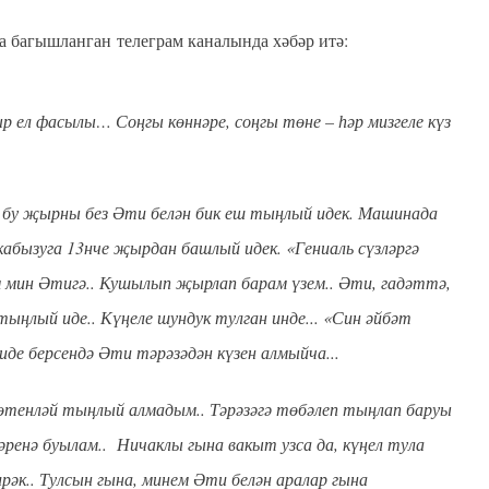
а багышланган телеграм каналында хәбәр итә:
р ел фасылы… Соңгы көннәре, соңгы төне – һәр мизгеле күз
 бу җырны без Әти белән бик еш тыңлый идек. Машинада
абызуга 13нче җырдан башлый идек. «Гениаль сүзләргә
м мин Әтигә.. Кушылып җырлап барам үзем.. Әти, гадәттә,
тыңлый иде.. Күңеле шундук тулган инде... «Син әйбәт
де берсендә Әти тәрәзәдән күзен алмыйча...
өтенләй тыңлый алмадым.. Тәрәзәгә төбәлеп тыңлап баруы
ләренә буылам.. Ничаклы гына вакыт узса да, күңел тула
ирәк.. Тулсын гына, минем Әти белән аралар гына