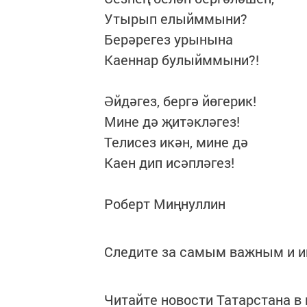
Утырып елыйммыни?
Берәрегез урынына
Каеннар булыйммыни?!
Әйдәгез, бергә йөгерик!
Мине дә җитәкләгез!
Телисез икән, мине дә
Каен дип исәпләгез!
Роберт Миңнуллин
Следите за самым важным и 
Читайте новости Татарстана 