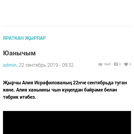
ЯРАТКАН ҖЫРЛАР
Юанычым
admin,
22 сентябрь 2019 - 09:32
1845
0
3
Җырчы Алия Исрафилованың 22нче сентябрьдә туган
көне. Алия ханымны чын күңелдән бәйрәме белән
тәбрик итәбез.