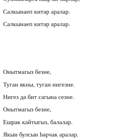
Салкынаеп китәр аралар
.
Салкынаеп китәр аралар
.
Онытмагыз безне
,
Туган якны, туган нигезне.
Нигез дә бит сагына сезне.
Онытмагыз безне,
Ешрак кайтыгыз, балалар.
Якын булсын һәрчак аралар.