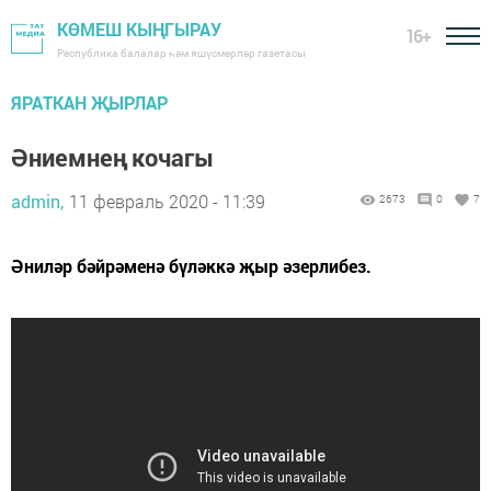
КӨМЕШ КЫҢГЫРАУ
16+
Республика балалар һәм яшүсмерләр газетасы
ЯРАТКАН ҖЫРЛАР
Әниемнең кочагы
admin,
11 февраль 2020 - 11:39
2673
0
7
Әниләр бәйрәменә бүләккә җыр әзерлибез.