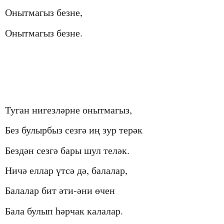
Онытмагыз безне,
Онытмагыз безне
.
Туган нигезләрне онытмагыз
,
Без булырбыз сезгә иң зур терәк
Бездән сезгә бары шул теләк
.
Ничә еллар үтсә дә, балалар,
Балалар бит әти-әни өчен
Бала булып һәрчак калалар.