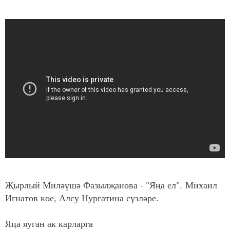
Җырлый Миләүшә Фазылҗанова - "Яңа ел".
Михаил
Игнатов көе, Алсу Нургатина сүзләре.
Яңа яуган ак карларга