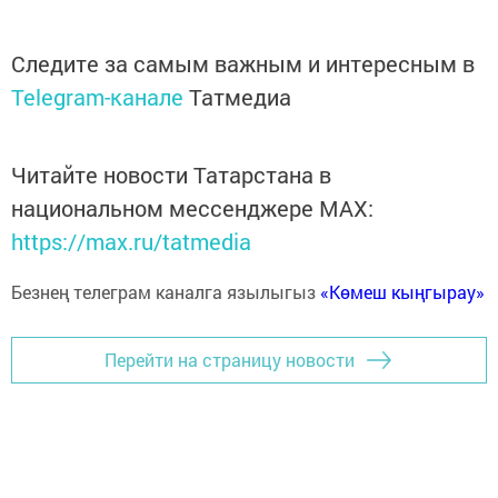
Следите за самым важным и интересным в
Telegram-канале
Татмедиа
Читайте новости Татарстана в
национальном мессенджере MАХ:
https://max.ru/tatmedia
Безнең телеграм каналга язылыгыз
«Көмеш кыңгырау»
Перейти на страницу новости