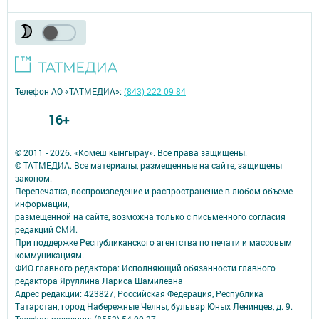
Телефон АО «ТАТМЕДИА»:
(843) 222 09 84
16+
© 2011 - 2026. «Комеш кынгырау». Все права защищены.
© ТАТМЕДИА. Все материалы, размещенные на сайте, защищены
законом.
Перепечатка, воспроизведение и распространение в любом объеме
информации,
размещенной на сайте, возможна только с письменного согласия
редакций СМИ.
При поддержке Республиканского агентства по печати и массовым
коммуникациям.
ФИО главного редактора: Исполняющий обязанности главного
редактора Яруллина Лариса Шамилевна
Адрес редакции: 423827, Российская Федерация, Республика
Татарстан, город Набережные Челны, бульвар Юных Ленинцев, д. 9.
Телефон редакции: (8552) 54-00-27