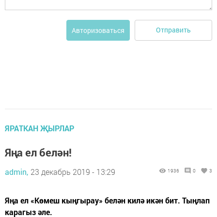
Отправить
Авторизоваться
ЯРАТКАН ҖЫРЛАР
Яңа ел белән!
admin,
23 декабрь 2019 - 13:29
1936
0
3
Яңа ел «Көмеш кыңгырау» белән килә икән бит. Тыңлап
карагыз әле.