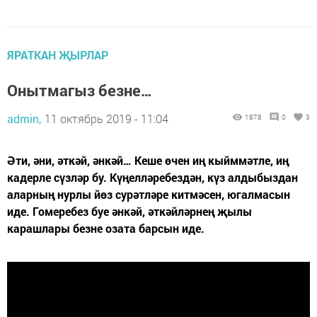
ЯРАТКАН ҖЫРЛАР
Онытмагыз безне…
admin,
11 октябрь 2019 - 11:04
1878
0
3
Әти, әни, әткәй, әнкәй… Кеше өчен иң кыйммәтле, иң
кадерле сүзләр бу. Күңелләребездән, күз алдыбыздан
аларның нурлы йөз сурәтләре китмәсен, югалмасын
иде. Гомеребез буе әнкәй, әткәйләрнең җылы
карашлары безне озата барсын иде.