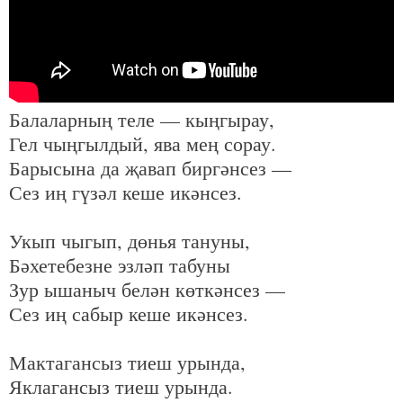
Балаларның теле — кыңгырау, 

Гел чыңгылдый, ява мең сорау. 

Барысына да җавап биргәнсез — 

Сез иң гүзәл кеше икәнсез. 

Укып чыгып, дөнья тануны, 

Бәхетебезне эзләп табуны 

Зур ышаныч белән көткәнсез — 

Сез иң сабыр кеше икәнсез. 

Мактагансыз тиеш урында, 

Яклагансыз тиеш урында. 
