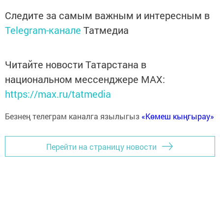
Следите за самым важным и интересным в
Telegram-канале
Татмедиа
Читайте новости Татарстана в
национальном мессенджере MАХ:
https://max.ru/tatmedia
Безнең телеграм каналга язылыгыз
«Көмеш кыңгырау»
Перейти на страницу новости