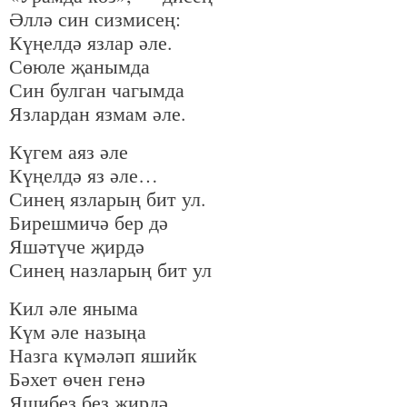
Әллә син сизмисең:
Күңелдә язлар әле.
Сөюле җанымда
Син булган чагымда
Язлардан язмам әле.
Күгем аяз әле
Күңелдә яз әле…
Синең язларың бит ул.
Бирешмичә бер дә
Яшәтүче җирдә
Синең назларың бит ул
Кил әле яныма
Күм әле назыңа
Назга күмәләп яшийк
Бәхет өчен генә
Яшибез без җирдә