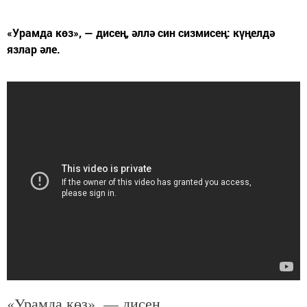
«Урамда көз», — дисең, әллә син сизмисең: күңелдә
язлар әле.
«Урамда көз», — дисең