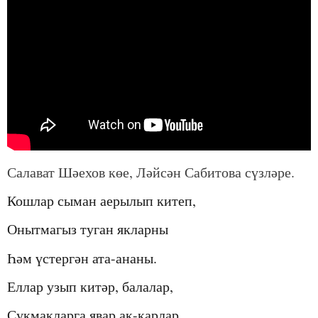
Салават Ш
әе
хов к
ө
е, Л
ә
йс
ә
н Сабитова с
ү
зләре.
Кошлар сыман аерылып китеп
,
Онытмагыз туган якларны
Һәм
ү
стергән ата-ананы
.
Еллар узып китәр, балалар
,
Сукмакларга яв
а
р ак-карлар
,