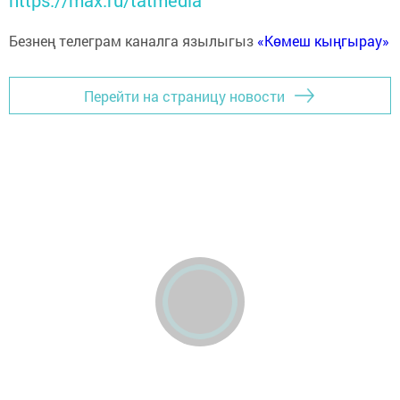
https://max.ru/tatmedia
Безнең телеграм каналга язылыгыз
«Көмеш кыңгырау»
Перейти на страницу новости