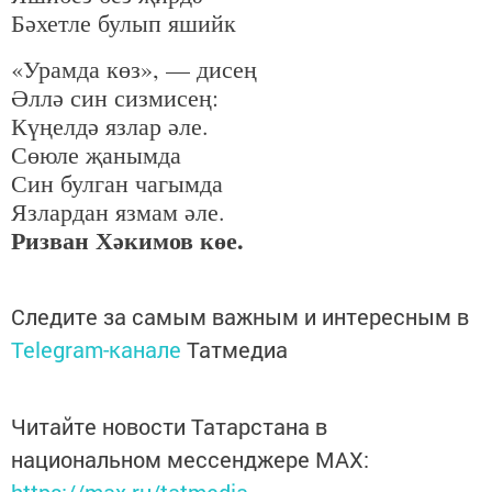
Бәхетле булып яшийк
«Урамда көз», — дисең
Әллә син сизмисең:
Күңелдә язлар әле.
Сөюле җанымда
Син булган чагымда
Язлардан язмам әле.
Ризван Хәкимов көе.
Следите за самым важным и интересным в
Telegram-канале
Татмедиа
Читайте новости Татарстана в
национальном мессенджере MАХ: