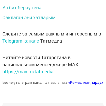
Ул бит берәү генә
Саклаган әни хатларым
Следите за самым важным и интересным в
Telegram-канале
Татмедиа
Читайте новости Татарстана в
национальном мессенджере MАХ:
https://max.ru/tatmedia
Безнең телеграм каналга язылыгыз
«Көмеш кыңгырау»