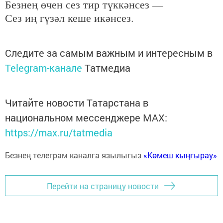
Безнең өчен сез тир түккәнсез — 

Сез иң гүзәл кеше икәнсез.
Следите за самым важным и интересным в
Telegram-канале
Татмедиа
Читайте новости Татарстана в
национальном мессенджере MАХ:
https://max.ru/tatmedia
Безнең телеграм каналга язылыгыз
«Көмеш кыңгырау»
Перейти на страницу новости