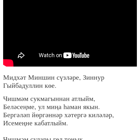
Мидхәт Миншин сүзләре, Зиннур
Гыйбадуллин көе.
Чишмәм сукмагыннан атлыйм,
Беләсеңме, ул миңа һаман якын.
Бергәләп йөргәннәр хәтергә киләләр,
Исемеңне кабатлыйм.
Чишмәм сулары гел тонык,