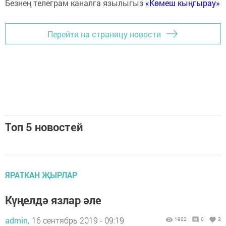
Безнең телеграм каналга язылыгыз
«Көмеш кыңгырау»
Перейти на страницу новости
Топ 5 новостей
ЯРАТКАН ҖЫРЛАР
Күңелдә язлар әле
admin,
16 сентябрь 2019 - 09:19
1902
0
3