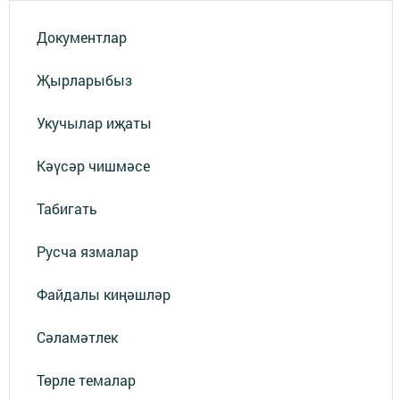
Документлар
Җырларыбыз
Укучылар иҗаты
Кәүсәр чишмәсе
Табигать
Русча язмалар
Файдалы киңәшләр
Сәламәтлек
Төрле темалар