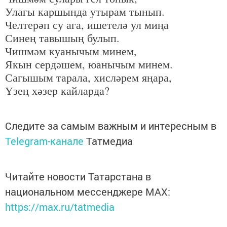
Улагы каршында утырам тынып.
Челтерәп су ага, ишетелә ул миңа
Синең тавышың булып.
Чишмәм куанычым минем,
Якын сердәшем, юанычым минем.
Сагышым тарала, хисләрем яңара,
Үзең хәзер кайларда?
Следите за самым важным и интересным в
Telegram-канале
Татмедиа
Читайте новости Татарстана в
национальном мессенджере MАХ:
https://max.ru/tatmedia