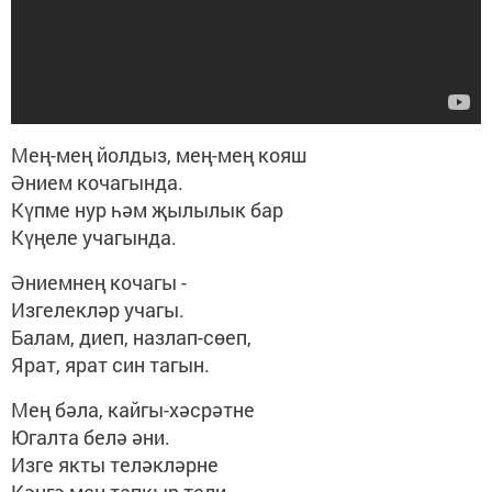
Мең-мең йолдыз, мең-мең кояш
Әнием кочагында.
Күпме нур һәм җылылык бар
Күңеле учагында.
Әниемнең кочагы -
Изгелекләр учагы.
Балам, диеп, назлап-сөеп,
Ярат, ярат син тагын.
Мең бәла, кайгы-хәсрәтне
Югалта белә әни.
Изге якты теләкләрне
Кәнгә мең тапкыр тели.