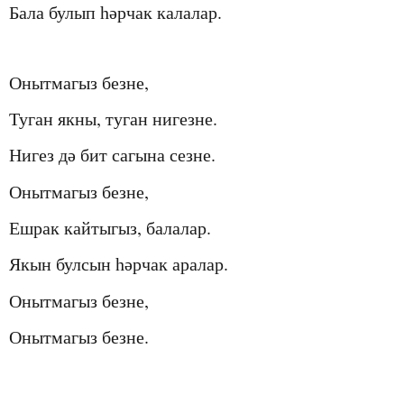
Бала булып һәрчак калалар.
Онытмагыз безне
,
Туган якны, туган нигезне.
Нигез дә бит сагына сезне.
Онытмагыз безне,
Ешрак кайтыгыз, балалар.
Якын булсын һәрчак аралар.
Онытмагыз безне,
Онытмагыз безне
.