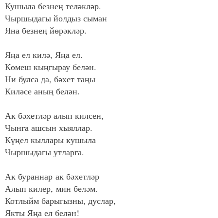
Кушыла безнең теләкләр.
Чыршыдагы йолдыз сыман
Яна безнең йөрәкләр.
Яңа ел килә, Яңа ел.
Көмеш кыңгырау белән.
Ни булса да, бәхет таңы
Киләсе аның белән.
Ак бәхетләр алып килсен,
Чынга ашсын хыяллар.
Күңел кыллары кушыла
Чыршыдагы утларга.
Ак бураннар ак бәхетләр
Алып килер, мин беләм.
Котлыйм барыгызны, дуслар,
Якты Яңа ел белән!