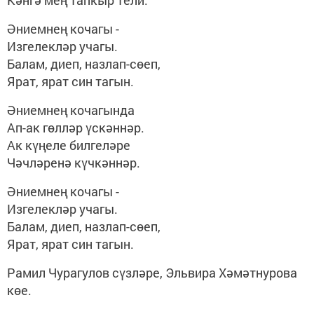
Әниемнең кочагы -
Изгелекләр учагы.
Балам, диеп, назлап-сөеп,
Ярат, ярат син тагын.
Әниемнең кочагында
Ап-ак гөлләр үскәннәр.
Ак күңеле билгеләре
Чәчләренә күчкәннәр.
Әниемнең кочагы -
Изгелекләр учагы.
Балам, диеп, назлап-сөеп,
Ярат, ярат син тагын.
Рамил Чурагулов сүзләре, Эльвира Хәмәтнурова
көе.