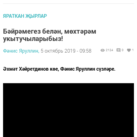
ЯРАТКАН ҖЫРЛАР
Бәйрәмегез белән, мөхтәрәм
укытучыларыбыз!
Фәнис Яруллин,
5 октябрь 2019 - 09:58
2124
0
1
Әхмәт Хәйретдинов көе, Фәнис Яруллин сүзләре.