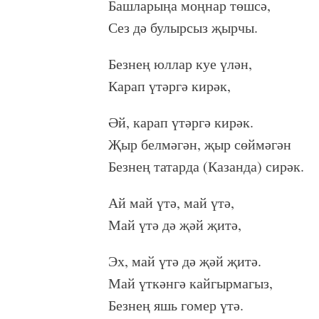
Башларыңа моңнар төшсә,
Сез дә булырсыз җырчы.
Безнең юллар куе үлән,
Карап үтәргә кирәк,
Әй, карап үтәргә кирәк.
Җыр белмәгән, җыр сөймәгән
Безнең татарда (Казанда) сирәк.
Ай май үтә, май үтә,
Май үтә дә җәй җитә,
Эх, май үтә дә җәй җитә.
Май үткәнгә кайгырмагыз,
Безнең яшь гомер үтә.