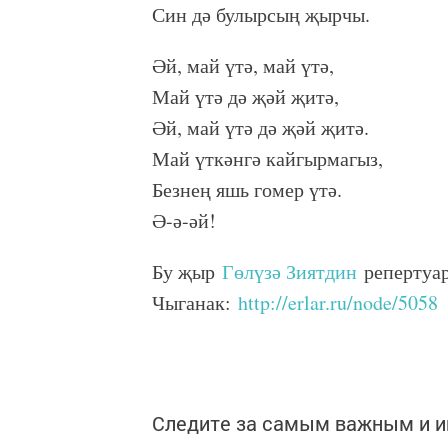
Син дә булырсың җырчы.
Әй, май үтә, май үтә,
Май үтә дә җәй җитә,
Әй, май үтә дә җәй җитә.
Май үткәнгә кайгырмагыз,
Безнең яшь гомер үтә.
Ә-ә-әй!
Бу җыр
Гөлүзә Зиятдин
репертуар
Чыганак:
http://erlar.ru/node/5058
Следите за самым важным и 