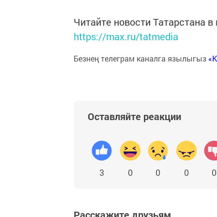
Читайте новости Татарстана 
https://max.ru/tatmedia
Безнең телеграм каналга язылыгыз
«
Оставляйте реакции
3
0
0
0
0
Расскажите друзьям