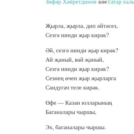
Зөфәр Хәйретдинов
көе
Татар хал
Җырла, җырла, дип әйтәсез,
Сезгә нинди җыр кирәк?
Әй, сезгә нинди җыр кирәк?
Ай җаный, вай җаный,
Сезгә нинди җыр кирәк?
Сезнең өчен җыр җырларга
Сандугач теле кирәк.
Өфе — Казан юлларының
Баганалары чыршы,
Эх, баганалары чыршы.