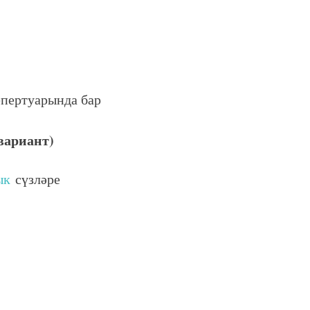
пертуарында бар
вариант)
ык
сүзләре