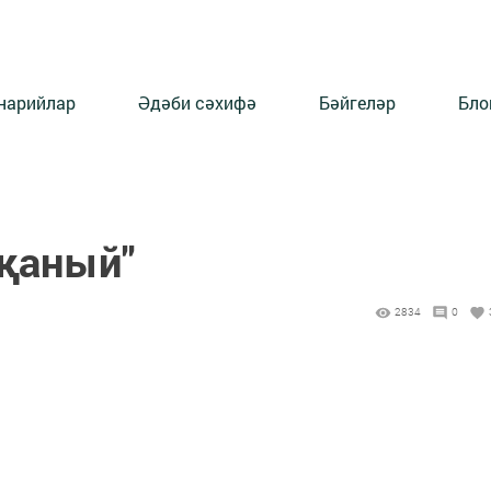
нарийлар
Әдәби сәхифә
Бәйгеләр
Бло
 җаный"
2834
0