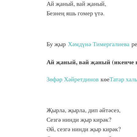
Ай җаный, вай җаный,
Безнең яшь гомер үтә.
Бу җыр
Хәмдүнә Тимергалиева
ре
Ай җаный, вай җаный (икенче 
Зөфәр Хәйретдинов
көе
Татар хал
Җырла, җырла, дип әйтәсез,
Сезгә нинди җыр кирәк?
Әй, сезгә нинди җыр кирәк?