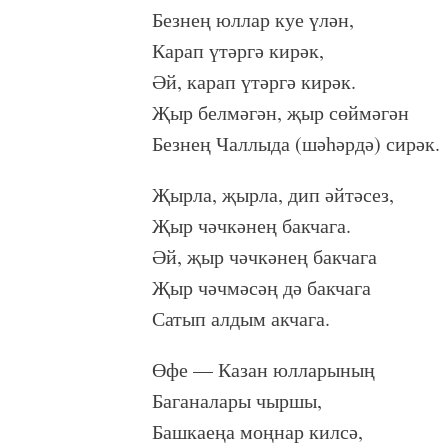
Безнең юллар куе үлән,
Карап үтәргә кирәк,
Әй, карап үтәргә кирәк.
Җыр белмәгән, җыр сөймәгән
Безнең Чаллыда (шәһәрдә) сирәк.
Җырла, җырла, дип әйтәсез,
Җыр чәчкәнең бакчага.
Әй, җыр чәчкәнең бакчага
Җыр чәчмәсәң дә бакчага
Сатып алдым акчага.
Өфе — Казан юлларының
Баганалары чыршы,
Башкаеңа моңнар килсә,