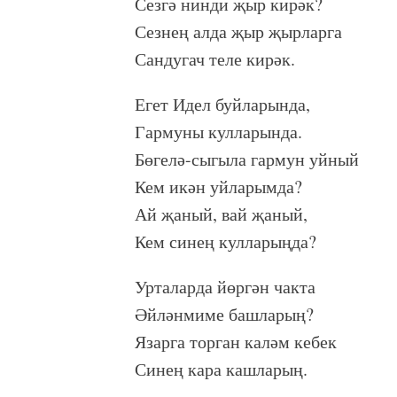
Сезгә нинди җыр кирәк?
Сезнең алда җыр җырларга
Сандугач теле кирәк.
Егет Идел буйларында,
Гармуны кулларында.
Бөгелә-сыгыла гармун уйный
Кем икән уйларымда?
Ай җаный, вай җаный,
Кем синең кулларыңда?
Урталарда йөргән чакта
Әйләнмиме башларың?
Язарга торган каләм кебек
Синең кара кашларың.