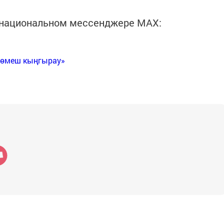
в национальном мессенджере MАХ:
Көмеш кыңгырау»