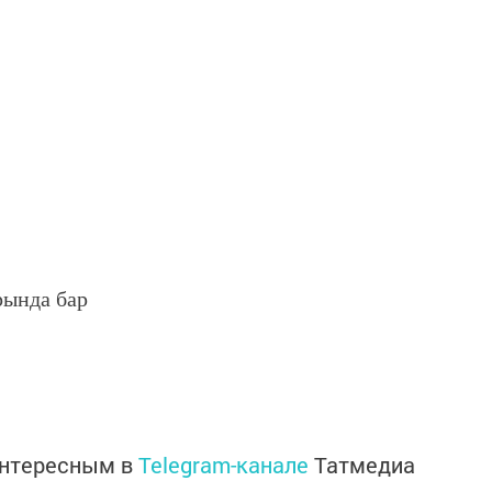
ында бар
интересным в
Telegram-канале
Татмедиа