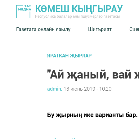
КӨМЕШ КЫҢГЫРАУ
Республика балалар һәм яшүсмерләр газетасы
Газетага онлайн язылу
Шигърият
Сце
ЯРАТКАН ҖЫРЛАР
"Ай җаный, вай
admin,
13 июнь 2019 - 10:20
Бу җырның ике варианты бар.