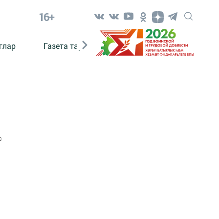
16+
глар
Газета тарихы
Әкият
Әкият язаб
3