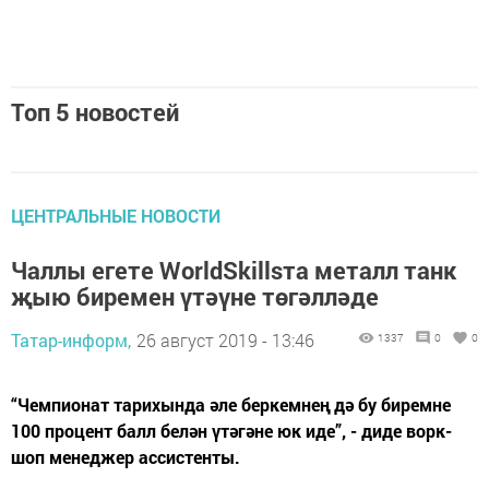
Топ 5 новостей
ЦЕНТРАЛЬНЫЕ НОВОСТИ
Чаллы егете WorldSkillsта металл танк
җыю биремен үтәүне төгәлләде
Татар-информ,
26 август 2019 - 13:46
1337
0
0
“Чемпионат тарихында әле беркемнең дә бу биремне
100 процент балл белән үтәгәне юк иде”, - диде ворк-
шоп менеджер ассистенты.