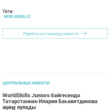
Теги:
WORLDSKILLS
Перейти на страницу новости
ЦЕНТРАЛЬНЫЕ НОВОСТИ
WorldSkills Juniors бәйгесендә
Татарстаннан Илария Баһаветдинова
җиңү яулады