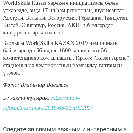
WorldSkills Russia хәрәкәте инициативасы белән
үткәрелде, анда 17 ил һәм регионнан, шул исәптән
Австрия, Бельгия, Белоруссия, Германия, Һиндстан,
Кытай, Сингапур, Россия, АКШ һ.б илләрдән
конкурсантлар катнашты.
Барлыгы WorldSkills KAZAN 2019 чемпионаты
бәйгеләрендә 66 илдән 1600 конкурсант 56
компетенциядә көч сынашты. Иртәгә “Казан Арена”
стадионында чемпионатның йомгаклау тантанасы
үтәчәк.
Фото: Владимир Васильев
Бу хакта тулырак:
https://tatar-
inform.tatar/news/2019/08/26/192295/
Следите за самым важным и интересным в