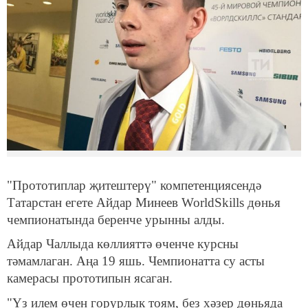
"Прототиплар җитештерү" компетенциясендә
Татарстан егете Айдар Минеев WorldSkills дөнья
чемпионатында беренче урынны алды.
Айдар Чаллыда көллияттә өченче курсны
тәмамлаган. Аңа 19 яшь. Чемпионатта су асты
камерасы прототипын ясаган.
"Үз илем өчен горурлык тоям, без хәзер дөньяда