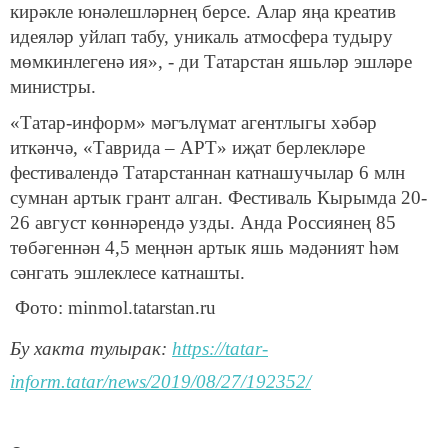
кирәкле юнәлешләрнең берсе. Алар яңа креатив
идеяләр уйлап табу, уникаль атмосфера тудыру
мөмкинлегенә ия», - ди Татарстан яшьләр эшләре
министры.
«Татар-информ» мәгълүмат агентлыгы хәбәр
иткәнчә, «Таврида – АРТ» иҗат берлекләре
фестивалендә Татарстаннан катнашучылар 6 млн
сумнан артык грант алган. Фестиваль Кырымда 20-
26 август көннәрендә узды. Анда Россиянең 85
төбәгеннән 4,5 меңнән артык яшь мәдәният һәм
сәнгать эшлеклесе катнашты.
Фото: minmol.tatarstan.ru
Бу хакта тулырак:
https://tatar-
inform.tatar/news/2019/08/27/192352/