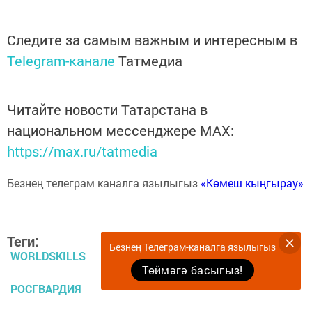
Следите за самым важным и интересным в
Telegram-канале
Татмедиа
Читайте новости Татарстана в
национальном мессенджере MАХ:
https://max.ru/tatmedia
Безнең телеграм каналга язылыгыз
«Көмеш кыңгырау»
Теги:
Безнең Телеграм-каналга язылыгыз
WORLDSKILLS
Төймәгә басыгыз!
РОСГВАРДИЯ