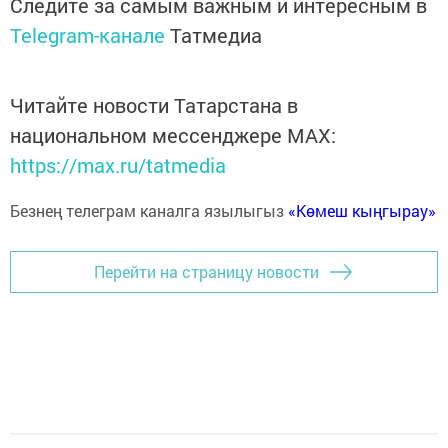
Следите за самым важным и интересным в
Telegram-канале
Татмедиа
Читайте новости Татарстана в
национальном мессенджере MАХ:
https://max.ru/tatmedia
Безнең телеграм каналга язылыгыз
«Көмеш кыңгырау»
Перейти на страницу новости