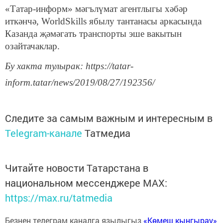
«Татар-информ» мәгълүмат агентлыгы хәбәр
иткәнчә, WorldSkills ябылу тантанасы аркасында
Казанда җәмәгать транспорты эше вакытын
озайтачаклар.
Бу хакта тулырак: https://tatar-
inform.tatar/news/2019/08/27/192356/
Следите за самым важным и интересным в
Telegram-канале
Татмедиа
Читайте новости Татарстана в
национальном мессенджере MАХ:
https://max.ru/tatmedia
Безнең телеграм каналга язылыгыз
«Көмеш кыңгырау»