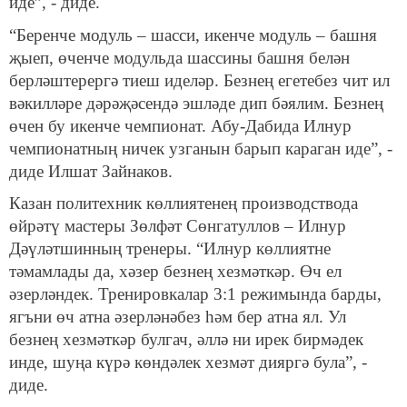
иде”, - диде.
“Беренче модуль – шасси, икенче модуль – башня
җыеп, өченче модульда шассины башня белән
берләштерергә тиеш иделәр. Безнең егетебез чит ил
вәкилләре дәрәҗәсендә эшләде дип бәялим. Безнең
өчен бу икенче чемпионат. Абу-Дабида Илнур
чемпионатның ничек узганын барып караган иде”, -
диде Илшат Зайнаков.
Казан политехник көллиятенең производствода
өйрәтү мастеры Зөлфәт Сөнгатуллов – Илнур
Дәүләтшинның тренеры. “Илнур көллиятне
тәмамлады да, хәзер безнең хезмәткәр. Өч ел
әзерләндек. Тренировкалар 3:1 режимында барды,
ягъни өч атна әзерләнәбез һәм бер атна ял. Ул
безнең хезмәткәр булгач, әллә ни ирек бирмәдек
инде, шуңа күрә көндәлек хезмәт дияргә була”, -
диде.