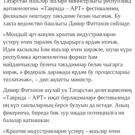
Татарстан Яшьләр эшләре министрлыгы республика
җитәкчелегенә
«
Таврида – АРТ» фестиваленең
филиалын оештыру тәкъдиме белән чыгачак. Бу
хакта ведомство башлыгы Дамир Фәттахов сөйләде.
«Мондый арт-киңлек креатив индустрияләрне
үстерү өчен тирәлек булдырырга ярдәм итәчәк.
Идея кызыклы һәм яшьләр өчен кирәкле, шуңа күрә
республика җитәкчелегенә формат һәм
мәйданчыклар буенча тәкъдимнәр белән чыгарга
кирәк, ә федераль дәрәҗәдә ярдәм бу процессларны
тизләтәчәк», – дип аңлатты министр.
Дамир Фәттахов шулай ук Татарстан делегациясенең
«Таврида – АРТ» иҗат берләшмәләре фестивалендә
иң күп санлыларның берсе булуын да өстәде. Аның
фикеренчә, биредә бик зур иҗади потенциалга ия
балалар катнашкан.
«Креатив индустрияләрне үстерү - яшьләр өчен