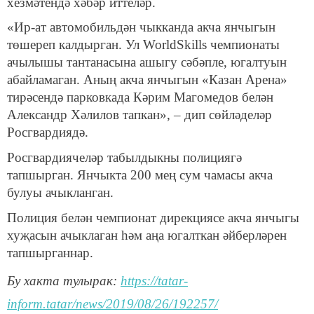
хезмәтендә хәбәр иттеләр.
«Ир-ат автомобильдән чыкканда акча янчыгын
төшереп калдырган. Ул WorldSkills чемпионаты
ачылышы тантанасына ашыгу сәбәпле, югалтуын
абайламаган. Аның акча янчыгын «Казан Арена»
тирәсендә парковкада Кәрим Магомедов белән
Александр Хәлилов тапкан», – дип сөйләделәр
Росгвардиядә.
Росгвардиячеләр табылдыкны полициягә
тапшырган. Янчыкта 200 мең сум чамасы акча
булуы ачыкланган.
Полиция белән чемпионат дирекциясе акча янчыгы
хуҗасын ачыклаган һәм аңа югалткан әйберләрен
тапшырганнар.
Бу хакта тулырак:
https://tatar-
inform.tatar/news/2019/08/26/192257/