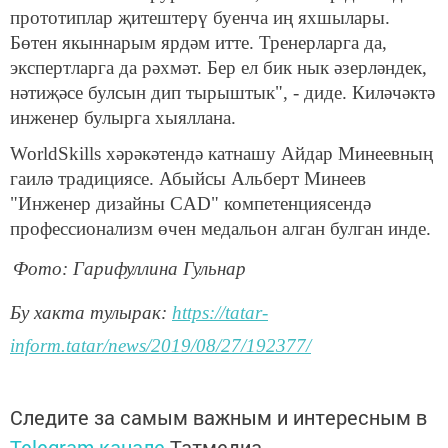
прототиплар җитештерү буенча иң яхшылары.
Бөтен якыннарым ярдәм итте. Тренерларга да,
экспертларга да рәхмәт. Бер ел бик нык әзерләндек,
нәтиҗәсе булсын дип тырыштык", - диде. Киләчәктә
инженер булырга хыяллана.
WorldSkills хәрәкәтендә катнашу Айдар Минеевның
гаилә традициясе. Абыйсы Альберт Минеев
"Инженер дизайны CAD" компетенциясендә
профессионализм өчен медальон алган булган инде.
Фото: Гарифуллина Гульнар
Бу хакта тулырак:
https://tatar-
inform.tatar/news/2019/08/27/192377/
Следите за самым важным и интересным в
Telegram-канале
Татмедиа