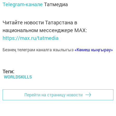
Telegram-канале
Татмедиа
Читайте новости Татарстана в
национальном мессенджере MАХ:
https://max.ru/tatmedia
Безнең телеграм каналга язылыгыз
«Көмеш кыңгырау»
Теги:
WORLDSKILLS
Перейти на страницу новости