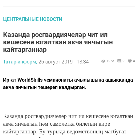
ЦЕНТРАЛЬНЫЕ НОВОСТИ
Казанда росгвардиячеләр чит ил
кешесенә югалткан акча янчыгын
кайтарганнар
Татар-информ,
26 август 2019 - 13:34
1272
0
0
Ир-ат WorldSkills чемпионаты ачылышына ашыкканда
акча янчыгын төшереп калдырган.
Казанда росгвардиячеләр чит ил кешесенә югалткан
акча янчыгын һәм самолетка билетын кире
кайтарганнар. Бу турыда ведомствоның матбугат