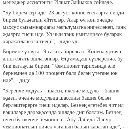
менеджер ассистенты Илшат Зайнаков сөйләде.
“Бу бирем сер иде. 23 август көнне егетләргә нинди
бирем булачагын әйттеләр. Алар өч көн эчендә
махсус сызымнардагы мәгълүматка нигезләнеп, танк
җыярга тиеш иде. Ул чын танк имитациясе буларак
хәрәкәтләнергә тиеш”, - диде ул.
Биремне үтәүгә 19 сәгать бирелгән. Көненә уртача
алты сәгать эшләгәннәр. Әңгәмәдәш сүзләренчә, бу
бик катлаулы бирем. “Чемпионат тарихында әле
беркемнең дә 100 процент балл белән үтәгәне юк
иде”, - диде.
“Беренче модуль – шасси, икенче модуль – башня
җыеп, өченче модульда шассины башня белән
берләштерергә тиеш иделәр. Безнең егетебез чит ил
вәкилләре дәрәҗәсендә эшләде дип бәялим. Безнең
өчен бу икенче чемпионат. Абу-Дабида Илнур
чемпионатның ничек узганын барып караган иде”, -