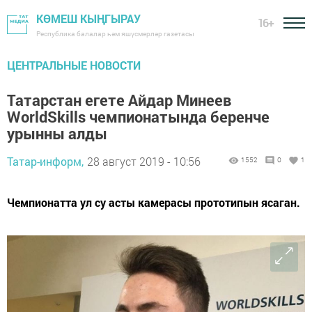
КӨМЕШ КЫҢГЫРАУ
16+
Республика балалар һәм яшүсмерләр газетасы
ЦЕНТРАЛЬНЫЕ НОВОСТИ
Татарстан егете Айдар Минеев
WorldSkills чемпионатында беренче
урынны алды
Татар-информ,
28 август 2019 - 10:56
1552
0
1
Чемпионатта ул су асты камерасы прототипын ясаган.