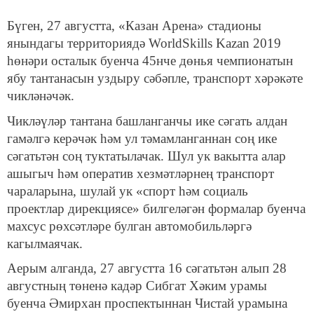
Бүген, 27 августта, «Казан Арена» стадионы
янындагы территориядә WorldSkills Kazan 2019
һөнәри осталык буенча 45нче дөнья чемпионатын
ябу тантанасын уздыру сәбәпле, транспорт хәрәкәте
чикләнәчәк.
Чикләүләр тантана башланганчы ике сәгать алдан
гамәлгә керәчәк һәм ул тәмамланганнан соң ике
сәгатьтән соң туктатылачак. Шул ук вакытта алар
ашыгыч һәм оператив хезмәтләрнең транспорт
чараларына, шулай ук «спорт һәм социаль
проектлар дирекциясе» билгеләгән формалар буенча
махсус рөхсәтләре булган автомобильләргә
кагылмаячак.
Аерым алганда, 27 августта 16 сәгатьтән алып 28
августның төненә кадәр Сибгат Хәким урамы
буенча Әмирхан проспектыннан Чистай урамына