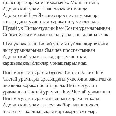
транспорт хәрәкәте чикләнәчәк. Моннан тыш,
Адоратский урамыннан хәрәкәт иткәндә
Адоратский һәм Ямашев проспекты урамнары
арасындагы участокта хәрәкәт итү чикләнәчәк.
Шулай ук Нигъмәтуллин һәм Козин урамнарыннан
Сибгат Хәким урамына чыгу юллары да ябылачак.
Шул ук вакытта Чистай урамы буйлап җирле юлга
чыгу урыннарында Ямашев проспектыннан
Адоратский урамына кадәрге участокта
каршылыклы блоклар урнаштырылачак.
Нигъмәтуллин урамы буенча Сибгат Хәким һәм
Чистай урамнары арасындагы участокта вакытлыча
ике яклы хәрәкәт оештырыла. Нигъмәтуллин
урамыннан Чистай урамына һәм Чистай урамыннан
Нигъмәтуллин урамы ягыннан хәрәкәт иткәндә
Адоратский урамына сул як борылыш рөхсәт
ителәчәк – каршылыклы киртәләрне сүтәләр.