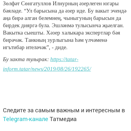
Зөлфәт Сөнгатуллов Илнурның әзерлеген югары
бәяләде. “Ул барысына да әзер иде. Бу вакыт эчендә
аңа бирә алган белемнең, чыныгуның барысын да
бирдек дияргә була. Эшләнмә тулысынча җыелган.
Вакытка сыешты. Хәзер халыкара экспертлар бәя
бирәчәк. Танкның зурлыгына һәм үлчәменә
игътибар ителәчәк”, - диде.
Бу хакта тулырак:
https://tatar-
inform.tatar/news/2019/08/26/192265/
Следите за самым важным и интересным в
Telegram-канале
Татмедиа