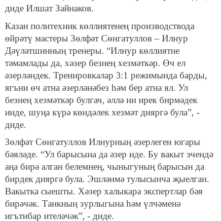
диде Илшат Зайнаков.
Казан политехник көллиятенең производствода
өйрәтү мастеры Зөлфәт Сөнгатуллов – Илнур
Дәүләтшинның тренеры. “Илнур көллиятне
тәмамлады да, хәзер безнең хезмәткәр. Өч ел
әзерләндек. Тренировкалар 3:1 режимында барды,
ягъни өч атна әзерләнәбез һәм бер атна ял. Ул
безнең хезмәткәр булгач, әллә ни ирек бирмәдек
инде, шуңа күрә көндәлек хезмәт дияргә була”, -
диде.
Зөлфәт Сөнгатуллов Илнурның әзерлеген югары
бәяләде. “Ул барысына да әзер иде. Бу вакыт эчендә
аңа бирә алган белемнең, чыныгуның барысын да
бирдек дияргә була. Эшләнмә тулысынча җыелган.
Вакытка сыешты. Хәзер халыкара экспертлар бәя
бирәчәк. Танкның зурлыгына һәм үлчәменә
игътибар ителәчәк”, - диде.