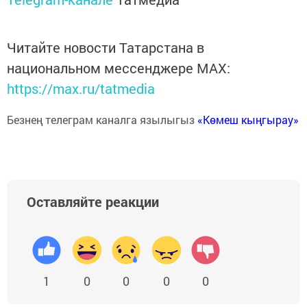
Читайте новости Татарстана в
национальном мессенджере MАХ:
https://max.ru/tatmedia
Безнең телеграм каналга язылыгыз
«Көмеш кыңгырау»
Оставляйте реакции
1
0
0
0
0