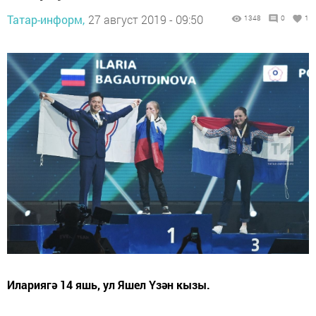
Татар-информ,
27 август 2019 - 09:50
1348
0
1
Илариягә 14 яшь, ул Яшел Үзән кызы.