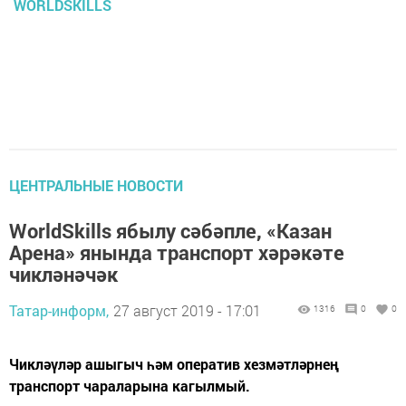
WORLDSKILLS
ЦЕНТРАЛЬНЫЕ НОВОСТИ
WorldSkills ябылу сәбәпле, «Казан
Арена» янында транспорт хәрәкәте
чикләнәчәк
Татар-информ,
27 август 2019 - 17:01
1316
0
0
Чикләүләр ашыгыч һәм оператив хезмәтләрнең
транспорт чараларына кагылмый.