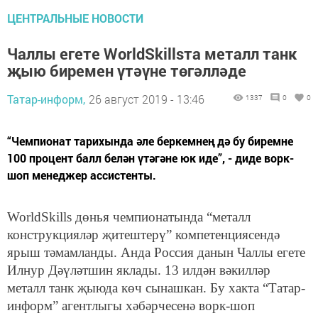
ЦЕНТРАЛЬНЫЕ НОВОСТИ
Чаллы егете WorldSkillsта металл танк
җыю биремен үтәүне төгәлләде
Татар-информ,
26 август 2019 - 13:46
1337
0
0
“Чемпионат тарихында әле беркемнең дә бу биремне
100 процент балл белән үтәгәне юк иде”, - диде ворк-
шоп менеджер ассистенты.
WorldSkills дөнья чемпионатында “металл
конструкцияләр җитештерү” компетенциясендә
ярыш тәмамланды. Анда Россия данын Чаллы егете
Илнур Дәүләтшин яклады. 13 илдән вәкилләр
металл танк җыюда көч сынашкан. Бу хакта “Татар-
информ” агентлыгы хәбәрчесенә ворк-шоп