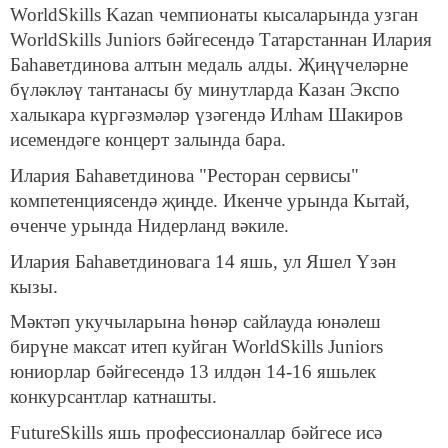
WorldSkills Kazan чемпионаты кысаларында узган
WorldSkills Juniors бәйгесендә Татарстаннан Илария
Баһаветдинова алтын медаль алды. Җиңүчеләрне
бүләкләү тантанасы бу минутларда Казан Экспо
халыкара күргәзмәләр үзәгендә Илһам Шакиров
исемендәге концерт залында бара.
Илария Баһаветдинова "Ресторан сервисы"
компетенциясендә җиңде. Икенче урында Кытай,
өченче урында Нидерланд вәкиле.
Илария Баһаветдиновага 14 яшь, ул Яшел Үзән
кызы.
Мәктәп укучыларына һөнәр сайлауда юнәлеш
бирүне максат итеп куйган WorldSkills Juniors
юниорлар бәйгесендә 13 илдән 14-16 яшьлек
конкурсантлар катнашты.
FutureSkills яшь профессионаллар бәйгесе исә