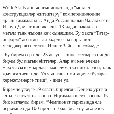
WorldSkills дөнья чемпионатында “металл
конструкцияләр җитештерү” компетенциясендә
ярыш тәмамланды. Анда Россия данын Чаллы егете
Илнур Дәүләтшин яклады. 13 илдән вәкилләр
металл танк җыюда көч сынашкан. Бу хакта “Татар-
информ” агентлыгы хәбәрчесенә ворк-шоп
менеджер ассистенты Илшат Зайнаков сөйләде.
“Бу бирем сер иде. 23 август көнне егетләргә нинди
бирем булачагын әйттеләр. Алар өч көн эчендә
махсус сызымнардагы мәгълүматка нигезләнеп, танк
җыярга тиеш иде. Ул чын танк имитациясе буларак
хәрәкәтләнергә тиеш”, - диде ул.
Биремне үтәүгә 19 сәгать бирелгән. Көненә уртача
алты сәгать эшләгәннәр. Әңгәмәдәш сүзләренчә, бу
бик катлаулы бирем. “Чемпионат тарихында әле
беркемнең дә 100 процент балл белән үтәгәне юк