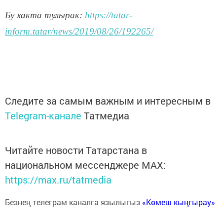
Бу хакта тулырак:
https://tatar-
inform.tatar/news/2019/08/26/192265/
Следите за самым важным и интересным в
Telegram-канале
Татмедиа
Читайте новости Татарстана в
национальном мессенджере MАХ:
https://max.ru/tatmedia
Безнең телеграм каналга язылыгыз
«Көмеш кыңгырау»