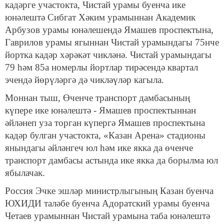
кадәрге участокта, Чистай урамы буенча ике
юнәлештә Сибгат Хәким урамыннан Академик
Арбузов урамы юнәлешендә Ямашев проспектына,
Гаврилов урамы ягыннан Чистай урамындагы 75нче
йортка кадәр хәрәкәт чикләнә. Чистай урамындагы
79 һәм 85а номерлы йортлар тирәсендә квартал
эчендә йөрүләргә дә чикләүләр кагыла.
Моннан тыш, Өченче транспорт дамбасының
күпере ике юнәлештә - Ямашев проспектыннан
әйләнеп уза торган күпергә Ямашев проспектына
кадәр булган участокта, «Казан Арена» стадионы
янындагы әйләнгеч юл һәм ике якка да өченче
транспорт дамбасы астында ике якка да борылма юл
ябылачак.
Россия Эчке эшләр министрлыгының Казан буенча
ЮХИДИ таләбе буенча Адоратский урамы буенча
Четаев урамыннан Чистай урамына таба юнәлештә