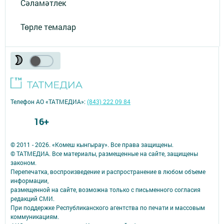
Сәламәтлек
Төрле темалар
Телефон АО «ТАТМЕДИА»:
(843) 222 09 84
16+
© 2011 - 2026. «Комеш кынгырау». Все права защищены.
© ТАТМЕДИА. Все материалы, размещенные на сайте, защищены
законом.
Перепечатка, воспроизведение и распространение в любом объеме
информации,
размещенной на сайте, возможна только с письменного согласия
редакций СМИ.
При поддержке Республиканского агентства по печати и массовым
коммуникациям.