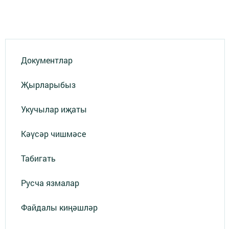
Документлар
Җырларыбыз
Укучылар иҗаты
Кәүсәр чишмәсе
Табигать
Русча язмалар
Файдалы киңәшләр