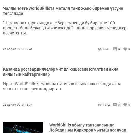
Чаллы егете WorldSkillsта металл танк җыю биремен үтәүне
төгәлләде
“Чемпионат тарихында әле беркемнең дә бу биремне 100
процент балл белән үтәгәне юк иде”, - диде ворк-шоп менеджер
ассистенты.
26 август 2019, 13:46
1337
0
0
Казанда росгвардиячеләр чит ил кешесенә югалткан акча
янчыгын кайтарганнар
Ир-ат WorldSkills чемпионаты ачылышына ашыкканда акча
янчыгын төшереп калдырган.
26 август 2019, 13:34
1272
0
0
WorldSkills ябылу тантанасында
Лобода һәм Киркоров чыгыш ясаячак