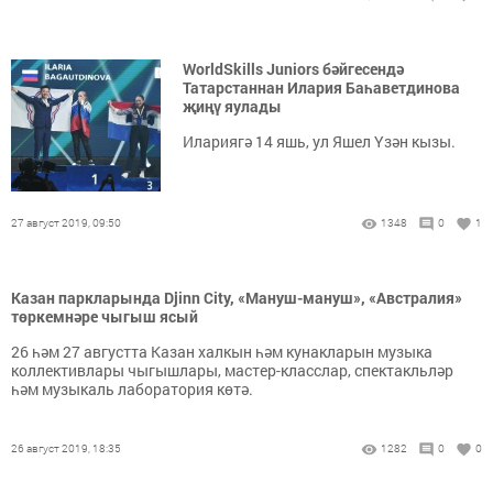
WorldSkills Juniors бәйгесендә
Татарстаннан Илария Баһаветдинова
җиңү яулады
Илариягә 14 яшь, ул Яшел Үзән кызы.
27 август 2019, 09:50
1348
0
1
Казан паркларында Djinn City, «Мануш-мануш», «Австралия»
төркемнәре чыгыш ясый
26 һәм 27 августта Казан халкын һәм кунакларын музыка
коллективлары чыгышлары, мастер-класслар, спектакльләр
һәм музыкаль лаборатория көтә.
26 август 2019, 18:35
1282
0
0