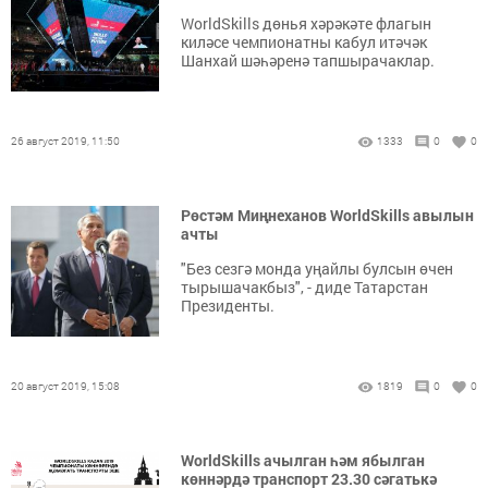
WorldSkills дөнья хәрәкәте флагын
киләсе чемпионатны кабул итәчәк
Шанхай шәһәренә тапшырачаклар.
26 август 2019, 11:50
1333
0
0
Рөстәм Миңнеханов WorldSkills авылын
ачты
"Без сезгә монда уңайлы булсын өчен
тырышачакбыз", - диде Татарстан
Президенты.
20 август 2019, 15:08
1819
0
0
WorldSkills ачылган һәм ябылган
көннәрдә транспорт 23.30 сәгатькә