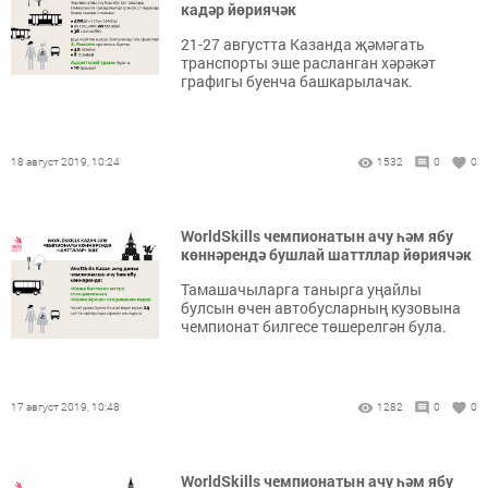
кадәр йөриячәк
21-27 августта Казанда җәмәгать
транспорты эше расланган хәрәкәт
графигы буенча башкарылачак.
18 август 2019, 10:24
1532
0
0
WorldSkills чемпионатын ачу һәм ябу
көннәрендә бушлай шаттллар йөриячәк
Тамашачыларга танырга уңайлы
булсын өчен автобусларның кузовына
чемпионат билгесе төшерелгән була.
17 август 2019, 10:48
1282
0
0
WorldSkills чемпионатын ачу һәм ябу