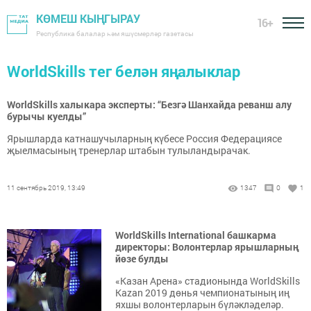
КӨМЕШ КЫҢГЫРАУ
16+
Республика балалар һәм яшүсмерләр газетасы
WorldSkills тег белән яңалыклар
WorldSkills халыкара эксперты: “Безгә Шанхайда реванш алу
бурычы куелды”
Ярышларда катнашучыларның күбесе Россия Федерациясе
җыелмасының тренерлар штабын тулыландырачак.
11 сентябрь 2019, 13:49
1347
0
1
WorldSkills International башкарма
директоры: Волонтерлар ярышларның
йөзе булды
«Казан Арена» стадионында WorldSkills
Kazan 2019 дөнья чемпионатының иң
яхшы волонтерларын бүләкләделәр.