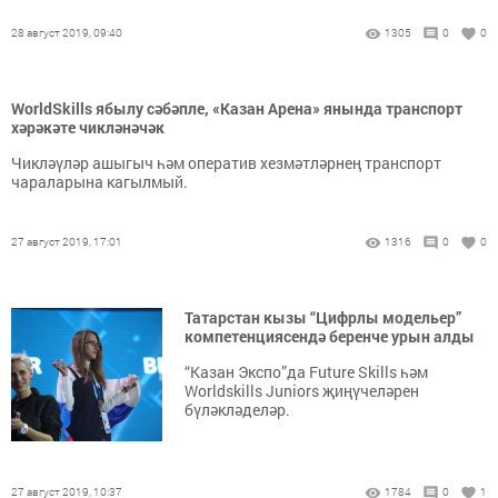
28 август 2019, 09:40
1305
0
0
WorldSkills ябылу сәбәпле, «Казан Арена» янында транспорт
хәрәкәте чикләнәчәк
Чикләүләр ашыгыч һәм оператив хезмәтләрнең транспорт
чараларына кагылмый.
27 август 2019, 17:01
1316
0
0
Татарстан кызы “Цифрлы модельер”
компетенциясендә беренче урын алды
“Казан Экспо”да Future Skills һәм
Worldskills Juniors җиңүчеләрен
бүләкләделәр.
27 август 2019, 10:37
1784
0
1