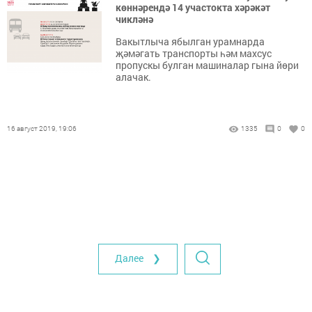
көннәрендә 14 участокта хәрәкәт
чикләнә
Вакытлыча ябылган урамнарда
җәмәгать транспорты һәм махсус
пропускы булган машиналар гына йөри
алачак.
16 август 2019, 19:06
1335
0
0
Далее ❯