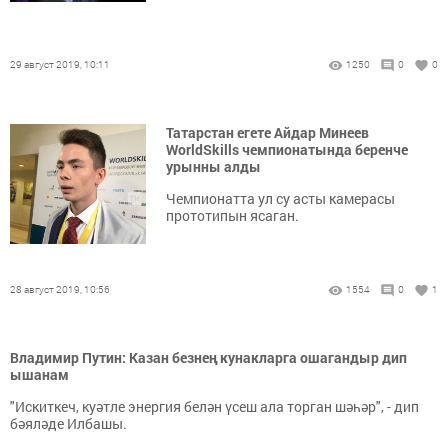
29 август 2019, 10:11
1250
0
0
Татарстан егете Айдар Минеев
WorldSkills чемпионатында беренче
урынны алды
Чемпионатта ул су асты камерасы
прототипын ясаган.
28 август 2019, 10:56
1554
0
1
Владимир Путин: Казан безнең кунакларга ошагандыр дип
ышанам
"Искиткеч, куәтле энергия белән үсеш ала торган шәһәр", - дип
бәяләде Илбашы.