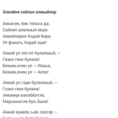
Әнкәйне сайлап алмыйлар
Әнкәсен, бик теләсә дә,
Сайлап алалмый кеше.
Әнкәйләрне Ходай бирә,
Ул фәкать Ходай эше!
Әнкәй ул чит-ят булалмый, —
Газиз генә булала!
Безнең өчен ул — Илаһи,
Безнең өчен ул — Алла!
Әнкәй ул гади булалмый, —
Гүзәл генә булала!
Әнкәеңә мәхәббәтле,
Мәрхәмәтле бул, Бала!
Әнкәй күңеле, һай, сизгер —