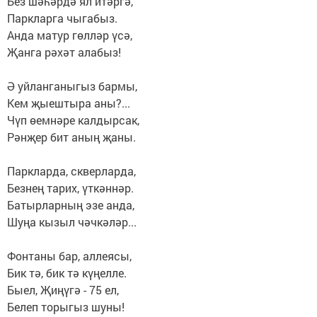
Без шәһәрдә ял итәргә,
Паркларга чыгабыз.
Анда матур гөлләр үсә,
Җанга рәхәт алабыз!
Ә уйланганыгыз бармы,
Кем җыештыра аны?...
Чүп өемнәре калдырсак,
Рәнҗер бит аның җаны.
Паркларда, скверларда,
Безнең тарих, үткәннәр.
Батырларның эзе анда,
Шуңа кызыл чәчкәләр...
Фонтаны бар, аллеясы,
Бик тә, бик тә күңелле.
Быел, Җиңүгә - 75 ел,
Белеп торыгыз шуны!