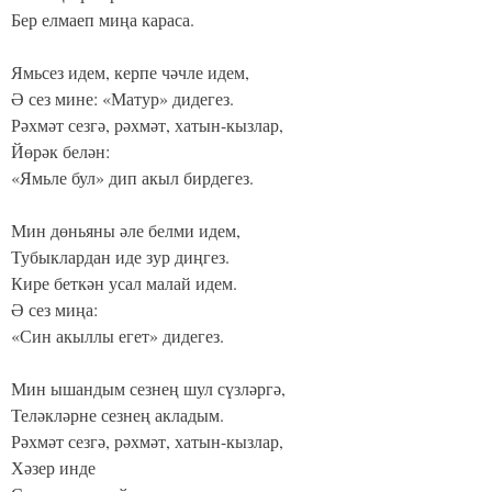
Бер елмаеп миңа караса.
Ямьсез идем, керпе чәчле идем,
Ә сез мине: «Матур» дидегез.
Рәхмәт сезгә, рәхмәт, хатын-кызлар,
Йөрәк белән:
«Ямьле бул» дип акыл бирдегез.
Мин дөньяны әле белми идем,
Тубыклардан иде зур диңгез.
Кире беткән усал малай идем.
Ә сез миңа:
«Син акыллы егет» дидегез.
Мин ышандым сезнең шул сүзләргә,
Теләкләрне сезнең акладым.
Рәхмәт сезгә, рәхмәт, хатын-кызлар,
Хәзер инде