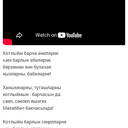
Котлыйм барча әниләрне
һәм барлык әбиләрне,
берзаман әни булачак
кызларны, бәбиләрне!
Ханымнарны, туташларны
котлыймын - барчасын да:
сөеп, сөелеп яшәгез
Мәхәббәт бакчасында!
Котлыйм барлык сеңелләрне