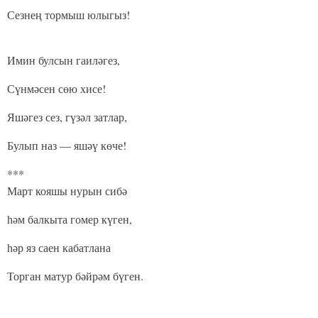
Сезнең тормыш юлыгыз!
Имин булсын гаиләгез,
Сүнмәсен сөю хисе!
Яшәгез сез, гүзәл затлар,
Булып наз — яшәү көче!
***
Март кояшы нурын сибә
һәм балкыта гомер күген,
һәр яз саен кабатлана
Торган матур бәйрәм бүген.