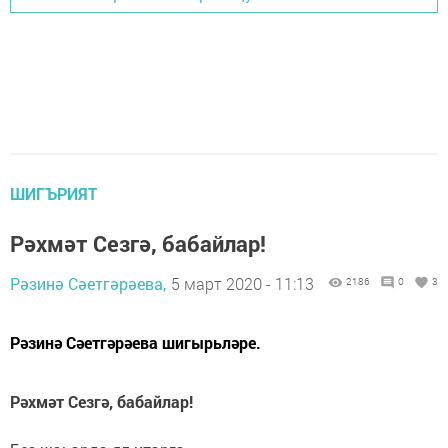
ШИГЪРИЯТ
Рәхмәт Сезгә, бабайлар!
Рәзинә Сәетгәрәева,
5 март 2020 - 11:13
2186
0
3
Рәзинә Сәетгәрәева шигырьләре.
Рәхмәт Сезгә, бабайлар!