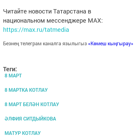
Читайте новости Татарстана в
национальном мессенджере MАХ:
https://max.ru/tatmedia
Безнең телеграм каналга язылыгыз
«Көмеш кыңгырау»
Теги:
8 МАРТ
8 МАРТКА КОТЛАУ
8 МАРТ БЕЛӘН КОТЛАУ
ӘЛФИЯ СИТДЫЙКОВА
МАТУР КОТЛАУ