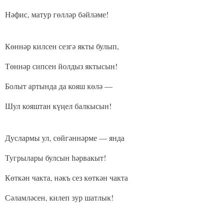
Нәфис, матур гөлләр бәйләме!
Көннәр килсен сезгә якты булып,
Төннәр сипсен йолдыз яктысын!
Болыт артында да кояш көлә —
Шул кояштан күңел балкысын!
Дуслармы ул, сөйгәннәрме — янда
Тугрылары булсын һәрвакыт!
Көткән чакта, нәкъ сез көткән чакта
Сәламләсен, килеп зур шатлык!