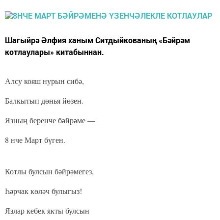
Шагыйрә Әлфия ханым Ситдыйкованың «Бәйрәм
котлаулары» китабыннан.
Алсу кояш нурын сибә,
Балкытып дөнья йөзен.
Язның беренче бәйрәме —
8 нче Март бүген.
Котлы булсын бәйрәмегез,
Һәрчак көләч булыгыз!
Язлар кебек якты булсын