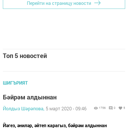
Перейти на страницу новости
Топ 5 новостей
ШИГЪРИЯТ
Бәйрәм алдыннан
Йолдыз Шәрәпова,
5 март 2020 - 09:46
1756
0
5
Йәгез, әниләр, әйтеп карагыз, бәйрәм алдыннан