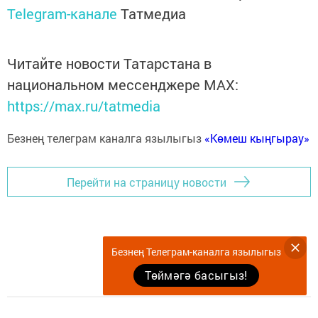
Telegram-канале
Татмедиа
Читайте новости Татарстана в
национальном мессенджере MАХ:
https://max.ru/tatmedia
Безнең телеграм каналга язылыгыз
«Көмеш кыңгырау»
Перейти на страницу новости
Безнең Телеграм-каналга язылыгыз
Төймәгә басыгыз!