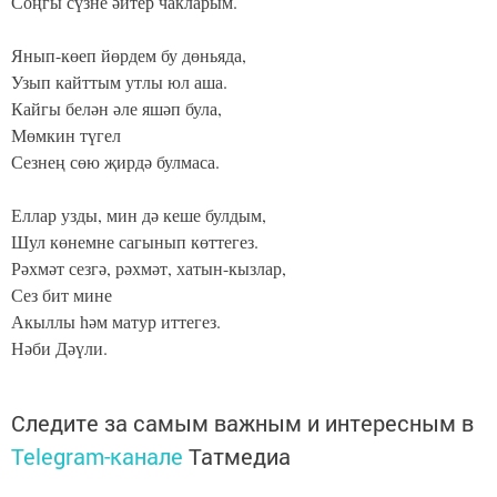
Соңгы сүзне әйтер чакларым.
Янып-көеп йөрдем бу дөньяда,
Узып кайттым утлы юл аша.
Кайгы белән әле яшәп була,
Мөмкин түгел
Сезнең сөю җирдә булмаса.
Еллар узды, мин дә кеше булдым,
Шул көнемне сагынып көттегез.
Рәхмәт сезгә, рәхмәт, хатын-кызлар,
Сез бит мине
Акыллы һәм матур иттегез.
Нәби Дәүли.
Следите за самым важным и интересным в
Telegram-канале
Татмедиа