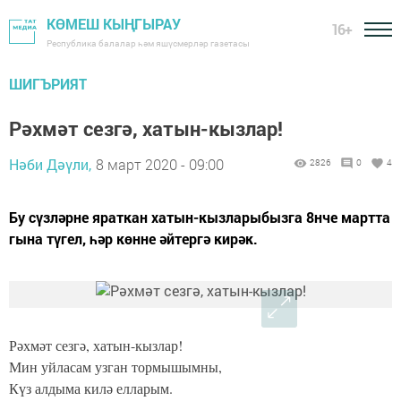
КӨМЕШ КЫҢГЫРАУ
16+
Республика балалар һәм яшүсмерләр газетасы
ШИГЪРИЯТ
Рәхмәт сезгә, хатын-кызлар!
Нәби Дәүли,
8 март 2020 - 09:00
2826
0
4
Бу сүзләрне яраткан хатын-кызларыбызга 8нче мартта
гына түгел, һәр көнне әйтергә кирәк.
Рәхмәт сезгә, хатын-кызлар!
Мин уйласам узган тормышымны,
Күз алдыма килә елларым.