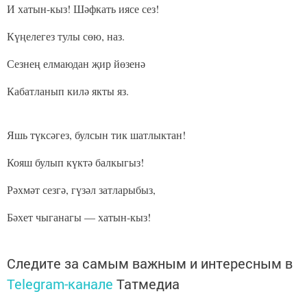
И хатын-кыз! Шәфкать иясе сез!
Күңелегез тулы сөю, наз.
Сезнең елмаюдан җир йөзенә
Кабатланып килә якты яз.
Яшь түксәгез, булсын тик шатлыктан!
Кояш булып күктә балкыгыз!
Рәхмәт сезгә, гүзәл затларыбыз,
Бәхет чыганагы — хатын-кыз!
Следите за самым важным и интересным в
Telegram-канале
Татмедиа