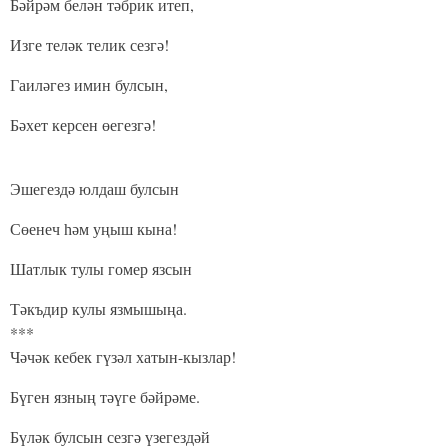
Бәйрәм белән тәбрик итеп,
Изге теләк телик сезгә!
Гаиләгез имин булсын,
Бәхет керсен өегезгә!
Эшегездә юлдаш булсын
Сөенеч һәм уңыш кына!
Шатлык тулы гомер язсын
Тәкъдир кулы язмышыңа.
***
Чәчәк кебек гүзәл хатын-кызлар!
Бүген язның тәүге бәйрәме.
Бүләк булсын сезгә үзегездәй