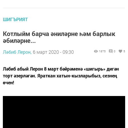
ШИГЪРИЯТ
Котлыйм барча әниләрне һәм барлык
әбиләрне...
Ләбиб Лерон,
6 март 2020 - 09:30
1875
0
5
Ләбиб абый Лерон 8 март бәйрәменә «шигырь» дигән
торт әзерләгән. Яраткан хатын-кызларыбыз, сезнең
өчен!