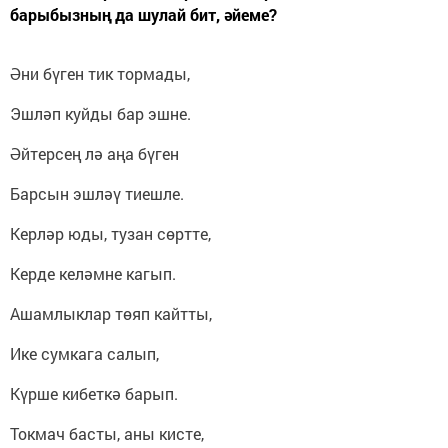
барыбызның да шулай бит, әйеме?
Әни бүген тик тормады,
Эшләп куйды бар эшне.
Әйтерсең лә аңа бүген
Барсын эшләү тиешле.
Керләр юды, тузан сөртте,
Керде келәмне кагып.
Ашамлыклар төяп кайтты,
Ике сумкага салып,
Күрше кибеткә барып.
Токмач басты, аны кисте,