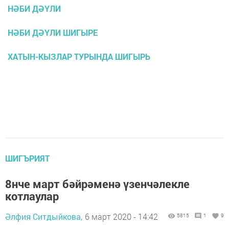
НӘБИ ДӘҮЛИ
НӘБИ ДӘҮЛИ ШИГЫРЕ
ХАТЫН-КЫЗЛАР ТУРЫНДА ШИГЫРЬ
ШИГЪРИЯТ
8нче март бәйрәменә үзенчәлекле
котлаулар
Әлфия Ситдыйкова,
6 март 2020 - 14:42
5815
1
9