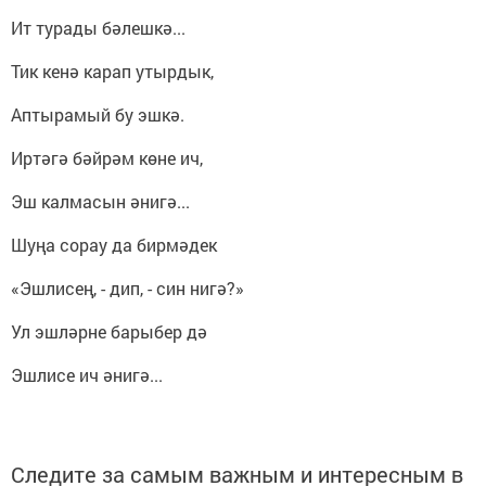
Ит турады бәлешкә...
Тик кенә карап утырдык,
Аптырамый бу эшкә.
Иртәгә бәйрәм көне ич,
Эш калмасын әнигә...
Шуңа сорау да бирмәдек
«Эшлисең, - дип, - син нигә?»
Ул эшләрне барыбер дә
Эшлисе ич әнигә...
Следите за самым важным и интересным в