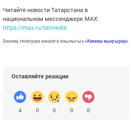
Читайте новости Татарстана в
национальном мессенджере MАХ:
https://max.ru/tatmedia
Безнең телеграм каналга язылыгыз
«Көмеш кыңгырау»
Оставляйте реакции
4
0
0
0
0