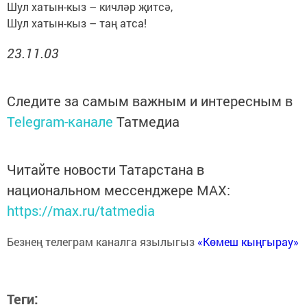
Шул хатын-кыз – кичләр җитсә,
Шул хатын-кыз – таң атса!
23.11.03
Следите за самым важным и интересным в
Telegram-канале
Татмедиа
Читайте новости Татарстана в
национальном мессенджере MАХ:
https://max.ru/tatmedia
Безнең телеграм каналга язылыгыз
«Көмеш кыңгырау»
Теги: