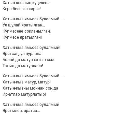
Хатын-кызның күңеленә
Керә белергә кирәк!
Хатын-кыз ямьсез булалмый —
Ул шулай яратылган…
Күпмесенә сокланылган,
Күпмесе яратылган!
Хатын-кыз ямьсез булалмый!
Яратсаң, ул нурлана!
Болай да матур хатын-кыз
Тагын да матурлана!
Хатын-кыз ямьсез булалмый —
Хатын-кыз матур, матур!
Хатын-кызны моннан соң да
Ир-атлар матурлатыр!
Хатын-кыз ямьсез булалмый
Яратылса, яратса…