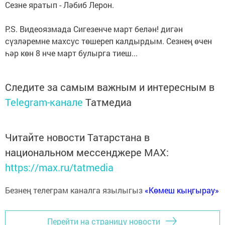
Сезне яратып - Ләбиб Лерон.
P.S. Видеоязмада Сигезенче март белән! дигән
сүзләремне махсус төшереп калдырдым. Сезнең өчен
һәр көн 8 нче март булырга тиеш...
Следите за самым важным и интересным в
Telegram-канале
Татмедиа
Читайте новости Татарстана в
национальном мессенджере MАХ:
https://max.ru/tatmedia
Безнең телеграм каналга язылыгыз
«Көмеш кыңгырау»
Перейти на страницу новости