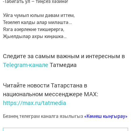
-Табигать ул – тиңсез хәзинә!
Уйга чумып юлым дәвам иттем,
Тезелеп калды алар миләштә...
Язга әзерлекне тикшерергә,
Җыелдылар ахры киңәшкә…
Следите за самым важным и интересным в
Telegram-канале
Татмедиа
Читайте новости Татарстана в
национальном мессенджере MАХ:
https://max.ru/tatmedia
Безнең телеграм каналга язылыгыз
«Көмеш кыңгырау»