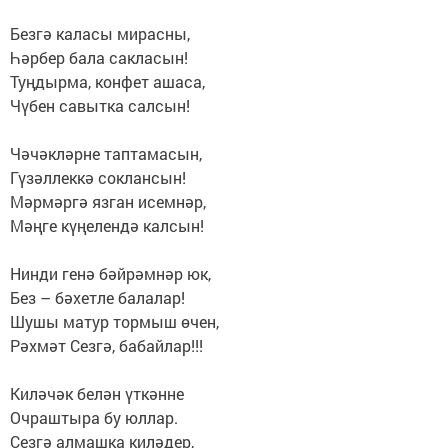
Безгә каласы мирасны,
Һәрбер бала сакласын!
Туңдырма, конфет ашаса,
Чүбен савытка салсын!
Чәчәкләрне таптамасын,
Гүзәллеккә соклансын!
Мәрмәргә язган исемнәр,
Мәңге күңелендә калсын!
Нинди генә бәйрәмнәр юк,
Без – бәхетле балалар!
Шушы матур тормыш өчен,
Рәхмәт Сезгә, бабайлар!!!
Киләчәк белән үткәнне
Очраштыра бу юллар.
Сезгә алмашка киләдер,