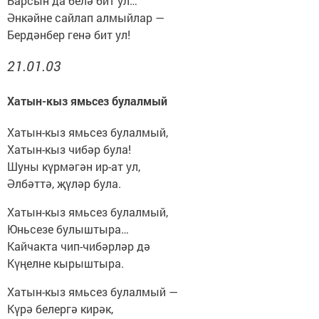
Барсын да белә бит ул…
Әнкәйне сайлап алмыйлар —
Бердәнбер генә бит ул!
21.01.03
Хатын-кыз ямьсез булалмый
Хатын-кыз ямьсез булалмый,
Хатын-кыз чибәр була!
Шуны күрмәгән ир-ат ул,
Әлбәттә, җүләр була.
Хатын-кыз ямьсез булалмый,
Юньсезе булыштыра…
Кайчакта чип-чибәрләр дә
Күңелне кырыштыра.
Хатын-кыз ямьсез булалмый —
Күрә белергә кирәк,