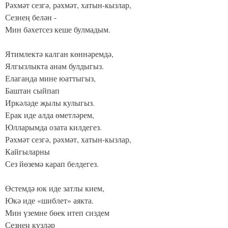
Рәхмәт сезгә, рәхмәт, хатын-кызлар,
Сезнең белән -
Мин бәхетсез кеше булмадым.
Ятимлектә калган көннәремдә,
Ялгызлыкта анам булдыгыз.
Елаганда мине юаттыгыз,
Баштан сыйпап
Иркәләде җылы кулыгыз.
Ерак иде алда өметләрем,
Юлларымда озата килдегез.
Рәхмәт сезгә, рәхмәт, хатын-кызлар,
Кайгыларны
Сез йөземә карап белдегез.
Өстемдә юк иде затлы кием,
Юкә иде «шиблет» аякта.
Мин үземне бөек итеп сиздем
Сезнең күзләр