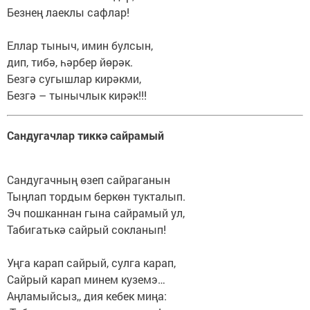
Безнең лаеклы сафлар!
Еллар тыныч, имин булсын,
дип, тибә, һәрбер йөрәк.
Безгә сугышлар кирәкми,
Безгә – тынычлык кирәк!!!
Сандугачлар тиккә сайрамый
Сандугачның өзеп сайраганын
Тыңлап тордым беркөн тукталып.
Эч пошканнан гына сайрамый ул,
Табигатькә сайрый сокланып!
Уңга карап сайрый, сулга карап,
Сайрый карап минем куземэ…
Аңламыйсыз,, дия кебек миңа: