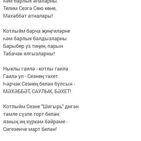
һәм барлык апаларны.
Телим Сезгә Сөю көне,
Мәхәббәт атналары!
Котлыйм барча җиңгиләрне
һәм барлык балдызларны.
Барыбер үз тиңен, парын
Табачак ялгызларны!
Ныклы гаилә - котлы гаилә.
Гаилә ул - Сезнең тәхет.
Һәрчак Сезнең белән булсын -
МӘХӘББӘТ, САУЛЫК, БӘХЕТ!
Котлыйм Сезне "Шигырь" дигән
тәмле сүзле торт белән:
язның иң күркәм бәйрәме -
Сигезенче март белән!