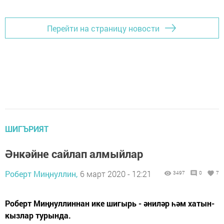
Перейти на страницу новости
ШИГЪРИЯТ
Әнкәйне сайлап алмыйлар
Роберт Миңнуллин,
6 март 2020 - 12:21
3497
0
7
Роберт Миңнуллиннан ике шигырь - әниләр һәм хатын-
кызлар турында.