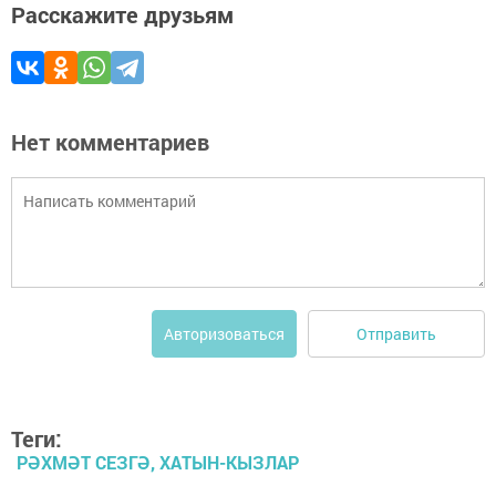
Расскажите друзьям
Нет комментариев
Отправить
Авторизоваться
Теги:
РӘХМӘТ СЕЗГӘ, ХАТЫН-КЫЗЛАР