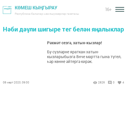
КӨМЕШ КЫҢГЫРАУ
16+
Республика балалар һәм яшүсмерләр газетасы
Нәби дәүли шигыре тег белән яңалыклар
Рәхмәт сезгә, хатын-кызлар!
Бу сүзләрне яраткан хатын-
кызларыбызга 8нче мартта гына түгел,
һәр көнне әйтергә кирәк.
08 март 2020, 09:00
2826
0
4