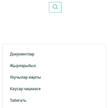
Документлар
Җырларыбыз
Укучылар иҗаты
Кәүсәр чишмәсе
Табигать