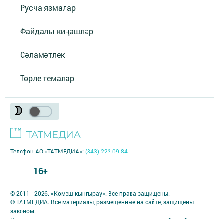
Русча язмалар
Файдалы киңәшләр
Сәламәтлек
Төрле темалар
Телефон АО «ТАТМЕДИА»:
(843) 222 09 84
16+
© 2011 - 2026. «Комеш кынгырау». Все права защищены.
© ТАТМЕДИА. Все материалы, размещенные на сайте, защищены
законом.