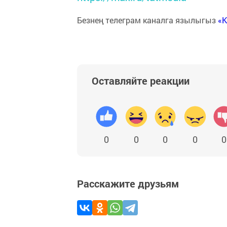
Безнең телеграм каналга язылыгыз
«
Оставляйте реакции
0
0
0
0
0
Расскажите друзьям