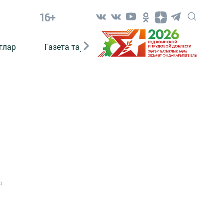
16+
глар
Газета тарихы
Әкият
Әкият язаб
0