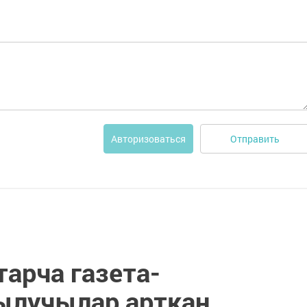
Отправить
Авторизоваться
тарча газета-
ылучылар арткан