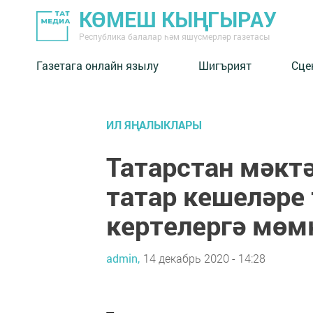
КӨМЕШ КЫҢГЫРАУ
Республика балалар һәм яшүсмерләр газетасы
Газетага онлайн язылу
Шигърият
Сце
ИЛ ЯҢАЛЫКЛАРЫ
Татарстан мәкт
татар кешеләре
кертелергә мөм
admin,
14 декабрь 2020 - 14:28