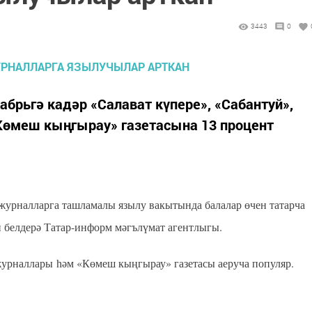
3443
0
абрьгә кадәр «Салават күпере», «Сабантуй»,
өмеш кыңгырау» газетасына 13 процент
журналларга ташламалы язылу вакытында балалар өчен татарча
п белдерә Татар-информ мәгълүмат агентлыгы.
журналлары һәм «Көмеш кыңгырау» газетасы аеруча популяр.