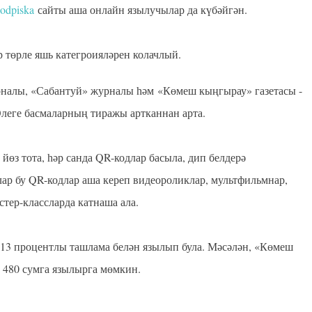
podpiska
сайты аша онлайн язылучылар да күбәйгән.
р төрле яшь категроияләрен колачлый.
урналы, «Сабантуй» журналы һәм «Көмеш кыңгырау» газетасы -
леге басмаларның тиражы артканнан арта.
өз тота, һәр санда QR-кодлар басыла, дип белдерә
ар бу QR-кодлар аша кереп видеороликлар, мультфильмнар,
астер-классларда катнаша ала.
а 13 процентлы ташлама белән язылып була. Мәсәлән, «Көмеш
а 480 сумга язылырга мөмкин
.