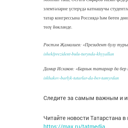
элемтәләрне үстерүдә катнашучы студентл
татар конгрессына Россиядә һәм бөтен дөн
төзү йөкләнде.
Рөстәм Җамалиев: «Президент булу турын
ishek/prezident-bulu-turynda-khyyallan
Дамир Исхаков: «Барлык татарлар да бер
iskhakov-barlyk-tatarlar-da-ber-tamyrdan
Следите за самым важным и 
Читайте новости Татарстана 
https://max.ru/tatmedia