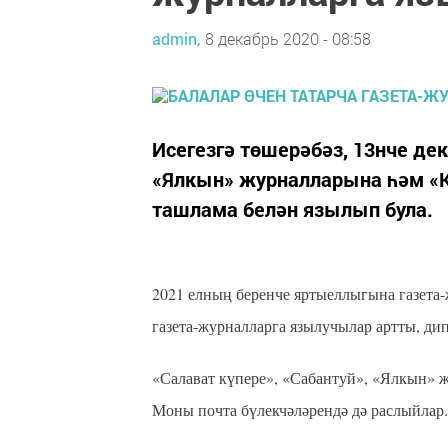
admin,
8 декабрь 2020 - 08:58
Исегезгә төшерәбәз, 13нче дек
«Ялкын» журналларына һәм «К
ташлама белән язылып була.
2021 елның беренче яртыеллыгына газета-
газета-журналларга язылучылар артты, ди
«Салават күпере», «Сабантуй», «Ялкын» 
Моны почта бүлекчәләрендә дә раслыйлар.