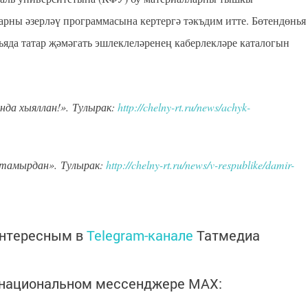
арны әзерләү программасына кертергә тәкъдим итте. Бөтендөнья
ьяда татар җәмәгать эшлеклеләренең каберлекләре каталогын
да хыяллан!». Тулырак:
http://chelny-rt.ru/news/achyk-
 тамырдан». Тулырак:
http://chelny-rt.ru/news/v-respublike/damir-
интересным в
Telegram-канале
Татмедиа
в национальном мессенджере MАХ: