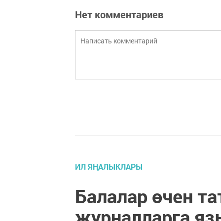
Нет комментариев
ИЛ ЯҢАЛЫКЛАРЫ
Балалар өчен та
журналларга яз