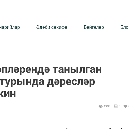
нарийлар
Әдәби сәхифә
Бәйгеләр
Бло
әпләрендә танылган
 турында дәресләр
кин
1938
0