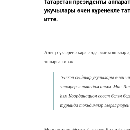
Татарстан президенты аппара
укучылары өчен күренекле та
итте.
Аның сүзләренә караганда, моны яшьләр 
эшләргә кирәк.
"Өлкән сыйныф укучылары өчен ч
үткәрергә тәкъдим итәм. Мин Та
һәм Координацион совет белән бе
турында тәкъдимнәр әзерләүләрен 
Моннан тыш, Әсгать Сәфәров Казан феде