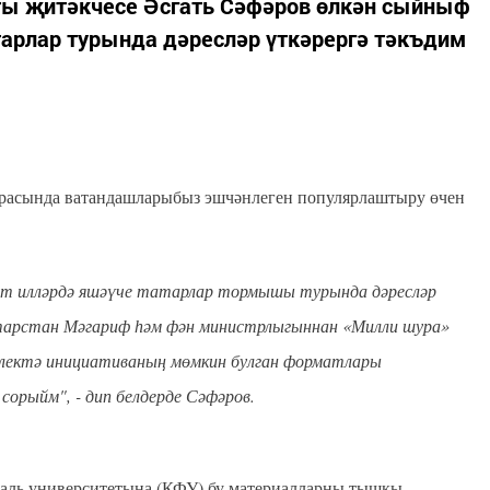
ты җитәкчесе Әсгать Сәфәров өлкән сыйныф
тарлар турында дәресләр үткәрергә тәкъдим
арасында ватандашларыбыз эшчәнлеген популярлаштыру өчен
ит илләрдә яшәүче татарлар тормышы турында дәресләр
тарстан Мәгариф һәм фән министрлыгыннан «Милли шура»
рлектә инициативаның мөмкин булган форматлары
сорыйм", - дип белдерде Сәфәров.
раль университетына (КФУ) бу материалларны тышкы