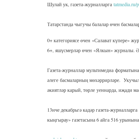
Шулай ук, газета-журналларга
tatmedia.ru/
Татарстанда чыгучы балалар өчен басмала
0+ категориясе өчен «Салават күпере» ж
6+, яшүсмерләр өчен «Ялкын» журналы. Ә
Газета-журналлар мультимедиа форматына й
әлеге басмаларның мөхәррирләре. Укучыл
әкиятләр карый, төрле уеннарда, иҗади м
13нче декабрьгә кадәр газета-журналларг
кыңгырау» газетасына 6 айга 516 урынын