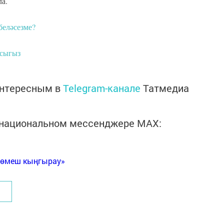
а.
беләсезме?
асыгыз
интересным в
Telegram-канале
Татмедиа
в национальном мессенджере MАХ:
Көмеш кыңгырау»