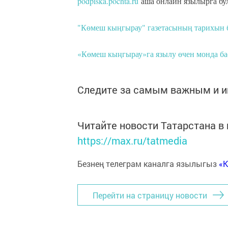
podpiska.pochta.ru
аша онлайн язылырга бул
"Көмеш кыңгырау" газетасының тарихын 
«Көмеш кыңгырау»га язылу өчен монда б
Следите за самым важным и 
Читайте новости Татарстана 
https://max.ru/tatmedia
Безнең телеграм каналга язылыгыз
«
Перейти на страницу новости