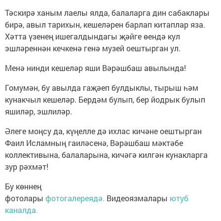
Тәскирә ханым лаелы ялда, балаларга дин сабаклары
бирә, авыл тарихын, кешеләрен барлап китаплар яза.
Хәтта үзенең ишегалдындагы җәйге өендә кул
эшләреннән кечкенә генә музей оештырган ул.
Менә нинди кешеләр яши Вәрәшбаш авылында!
Гомумән, бу авылда гаҗәеп булдыклы, тырыш һәм
кунакчыл кешеләр. Бердәм булып, бер йодрык булып
яшиләр, эшлиләр.
Әлеге моңсу да, күңелле дә ихлас кичәне оештырган
Фаил Исламның гаиләсенә, Вәрәшбаш мәктәбе
коллективына, балаларына, кичәгә килгән кунакларга
зур рәхмәт!
Бу көннең
фотолары
фотогалереядә.
Видеоязмалары
ютуб
каналда.