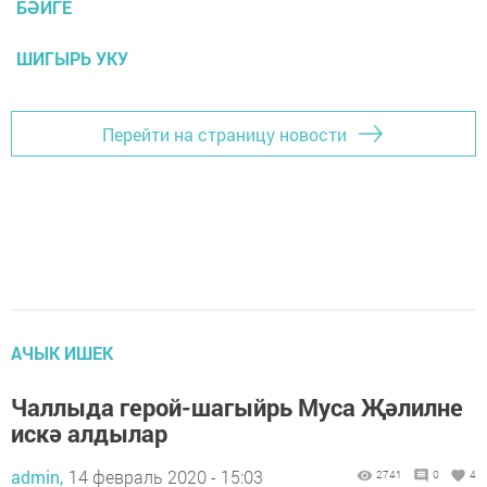
БӘЙГЕ
ШИГЫРЬ УКУ
Перейти на страницу новости
АЧЫК ИШЕК
Чаллыда герой-шагыйрь Муса Җәлилне
искә алдылар
admin,
14 февраль 2020 - 15:03
2741
0
4