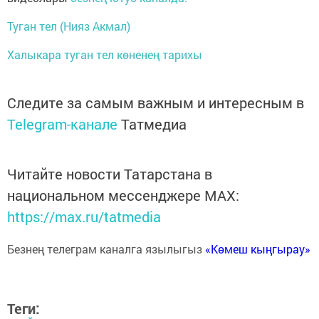
Туган тел (Нияз Акмал)
Халыкара туган тел көненең тарихы
Следите за самым важным и интересным в
Telegram-канале
Татмедиа
Читайте новости Татарстана в
национальном мессенджере MАХ:
https://max.ru/tatmedia
Безнең телеграм каналга язылыгыз
«Көмеш кыңгырау»
Теги: