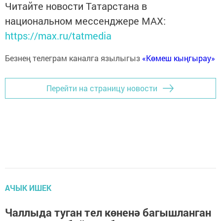
Читайте новости Татарстана в
национальном мессенджере MАХ:
https://max.ru/tatmedia
Безнең телеграм каналга язылыгыз
«Көмеш кыңгырау»
Перейти на страницу новости
АЧЫК ИШЕК
Чаллыда туган тел көненә багышланган