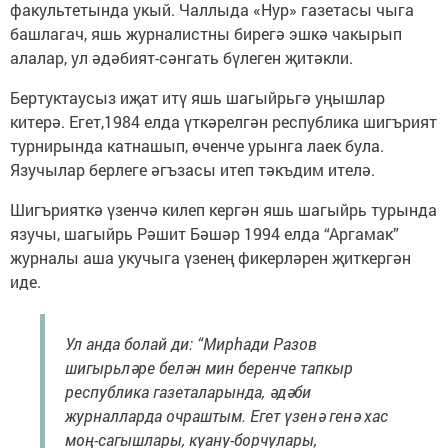
факультетында укый. Чаллыда «Нур» газетасы чыга
башлагач, яшь журналистны бирегә эшкә чакырып
алалар, ул әдәбият-сәнгать бүлеген җитәкли.
Бертуктаусыз иҗат итү яшь шагыйрьгә уңышлар
китерә. Егет,1984 елда үткәрелгән республика шигърият
турнирында катнашып, өченче урынга лаек була.
Язучылар берлеге әгъзасы итеп тәкъдим ителә.
Шигърияткә үзенчә килеп кергән яшь шагыйрь турында
язучы, шагыйрь Рәшит Бәшәр 1994 елда “Аргамак”
журналы аша укучыга үзенең фикерләрен җиткергән
иде.
Ул анда болай ди: “Мирһади Разов
шигырьләре белән мин беренче тапкыр
республика газеталарында, әдәби
журналларда очраштым. Егет үзенә генә хас
моң-сагышлары, куану-борчулары,