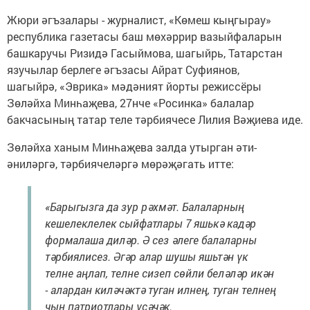
Жюри әгъзалары - журналист, «Көмеш кыңгырау»
республика газетасы баш мөхәррир вазыйфаларын
башкаручы Ризидә Гасыймова, шагыйрь, Татарстан
язучылар берлеге әгъзасы Айрат Суфиянов,
шагыйрә, «Эврика» мәдәният йорты режиссёры
Зөләйха Минһаҗева, 27нче «Росинка» балалар
бакчасының татар теле тәрбиячесе Лилия Вәҗиева иде.
Зөләйха ханым Минһаҗева залда утырган әти-
әниләргә, тәрбиячеләргә мөрәҗәгать итте:
«Барыгызга да зур рәхмәт. Балаларның
кешелеклелек сыйфатлары 7 яшькә кадәр
формалаша диләр. Ә сез әлеге балаларны
тәрбиялисез. Әгәр алар шушы яшьтән үк
телне аңлап, телне сизеп сөйли беләләр икән
- алардан киләчәктә туган илнең, туган телнең
чын патриотлары үсәчәк.