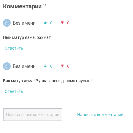
Комментарии
2
Без имени
0
0
Нык матур язма, рэхмэт
Ответить
Без имени
0
0
Бик матур язма! Зурлагансыз, рэхмэт яусын!
Ответить
Показать все комментарии
Написать комментарий