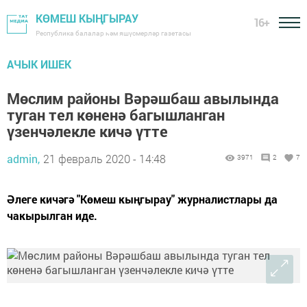
КӨМЕШ КЫҢГЫРАУ
16+
Республика балалар һәм яшүсмерләр газетасы
АЧЫК ИШЕК
Мөслим районы Вәрәшбаш авылында
туган тел көненә багышланган
үзенчәлекле кичә үтте
admin,
21 февраль 2020 - 14:48
3971
2
7
Әлеге кичәгә "Көмеш кыңгырау" журналистлары да
чакырылган иде.