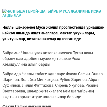
Чаллы шәһәренең Муса Җәлил проспектында урнашкан
һәйкәл янында иҗат әһелләре, мәктәп укучылары,
укытучылар, китапханәчеләр җыелган иде.
Бәйрәмне Чаллы үзәк китапханәсенең Туган якны
өйрәнү һәм әдәбият музее җитәкчесе Роза
Хәмидуллина алып барды.
Бәйрәмдә Чаллы төбәге әдипләре Факил Сафин, Әнвәр
Шәрипов, Зөләйха Минһаҗева, Рубис Зарипов, Айрат
Суфиянов, Лилия Фәттахова, Сирень Якупова, Рәзинә
Сәетгәрәева, шәһәр җитәкчелеге һәм шагыйрьнең
иҗатын хөрмәт итүче чаллылылар бар иде.
Факил Сафин чыгыш ясый.