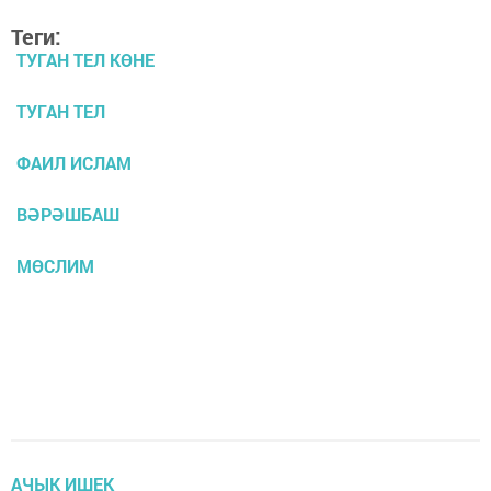
Теги:
ТУГАН ТЕЛ КӨНЕ
ТУГАН ТЕЛ
ФАИЛ ИСЛАМ
ВӘРӘШБАШ
МӨСЛИМ
АЧЫК ИШЕК