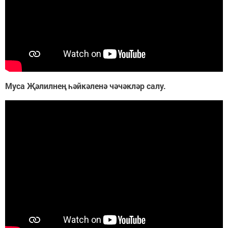
Муса Җәлилнең һәйкәленә чәчәкләр салу.