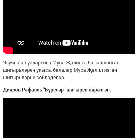
Язучылар үзләренең Муса Җәлилгә багышланган
шигырьләрен укыса, балалар Муса Җәлил язган
шигырьләрне сөйләделәр.
Дияров Рафаэль "Бүреләр" шигырен өйрәнгән.