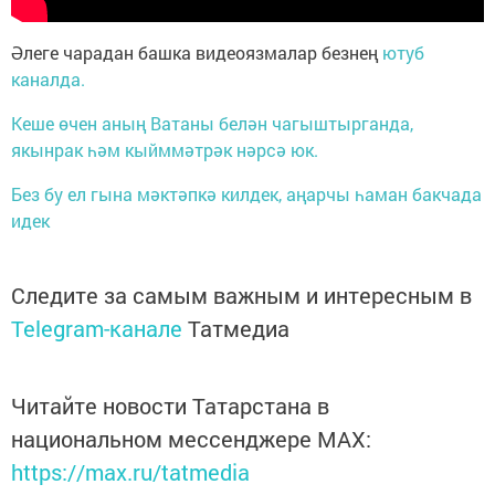
Әлеге чарадан башка видеоязмалар безнең
ютуб
каналда.
Кеше өчен аның Ватаны белән чагыштырганда,
якынрак һәм кыйммәтрәк нәрсә юк.
Без бу ел гына мәктәпкә килдек, аңарчы һаман бакчада
идек
Следите за самым важным и интересным в
Telegram-канале
Татмедиа
Читайте новости Татарстана в
национальном мессенджере MАХ:
https://max.ru/tatmedia