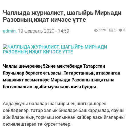
Чаллыда журналист, шагыйрь Мирһади
Разовның иҗат кичәсе үтте
admin,
19 февраль 2020 - 14:59
3070
0
3
Чаллы шәһәренең 52нче мәктәбендә Татарстан
Язучылар берлеге әгъзасы, Татарстанның атказанган
мәдәният хезмәткәре Мирһади Разовның иҗатына
багышланган әдәби-музыкаль кичә булды.
Анда укучы балалар шагыйрьнең шигырьләрен
сөйләделәр, татар халык биюләре башкардылар, язучы
абыйларының тормыш юлыннан кайбер вакыйгаларны
сәхнәләштереп тә күрсәттеләр.