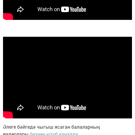
Әлеге бәйгедә чыгыш ясаган балаларның
видеолары
безнең ютуб каналда.