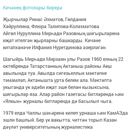
Кичәнең фотолары биредә
Җырчылар Ринас Әхмәтов, Гөлдания
Хәйруллина, Флюра Талипова-Коләхмәтова
Айгөл Нуруллина Мирһади Разовның шигырьләренә
иҗат ителгән җырларны башкарды. Кичәне
китапханәче Илфания Нуретдинова әзерләгән.
Шагыйрь Мирһади Мирзаян улы Разов 1960 елның 22
октябрендә Татарстанның Актаныш районы Аеш
авылында туа. Авылда сигезьеллык мәктәпне
тәмамлап, Актанышта урта белем ала. Мәктәптә
укыганда ук әдәби иҗат эше белән кызыксына,
шигырьләр яза. Алар район газетасы битләрендә һәм
«Ялкын» журналы битләрендә дә басылып чыга.
1979 елда Чаллы шәһәренә килеп урнаша һәм КамАЗда
эшли башлый. Бер үк вакытта, читтән торып Казан
дәүләт университетының журналистика