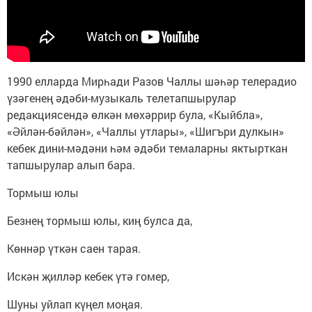
1990 елларда Мирһади Разов Чаллы шәһәр телерадио
үзәгенең әдәби-музыкаль телетапшырулар
редакциясендә өлкән мөхәррир була, «Кыйбла»,
«Әйлән-бәйлән», «Чаллы утлары», «Шигъри дулкын»
кебек дини-мәдәни һәм әдәби темаларны яктырткан
тапшырулар алып бара.
Тормыш юлы
Безнең тормыш юлы, киң булса да,
Көннәр үткән саен тарая.
Искән җилләр кебек үтә гомер,
Шуны уйлап күңел моңая.