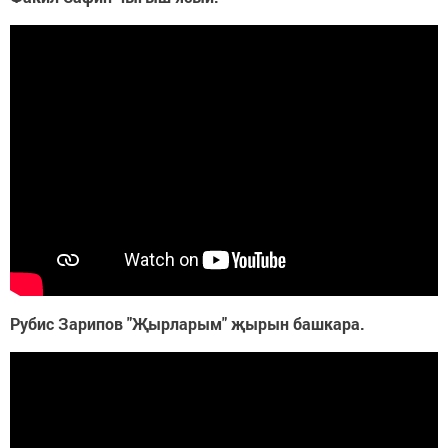
Рубис Зарипов "Җырларым" җырын башкара.