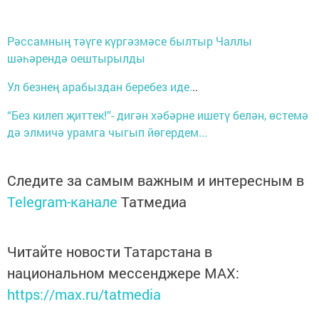
Рәссамның тәүге күргәзмәсе былтыр Чаллы
шәһәрендә оештырылды
Ул безнең арабыздан беребез иде.
..
“Без килеп җиттек!”- дигән хәбәрне ишетү белән, өстемә
дә элмичә урамга чыгып йөгердем...
Следите за самым важным и интересным в
Telegram-канале
Татмедиа
Читайте новости Татарстана в
национальном мессенджере MАХ:
https://max.ru/tatmedia