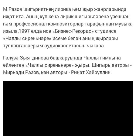
М.Разов шигъриятнең лирика һәм җыр жанрларында
иҗат итә. Аның күп кенә лирик шигырьләренә үзешчән
һәм профессионал композиторлар тарафыннан музыка
языла.1997 елда исә «Бизнес-Рекордс» студиясе
«Чаллы сиреньнәре» исеме белән аның җырлары
тупланган аерым аудиокассетасын чыгара
Гөлүзә Зыятдинова башкаруында Чаллы гимнына
әйләнгән «Чаллы сиреньнәре» җыры. Шигырь авторы -
Мирһади Разов, көй авторы - Ринат Хәйруллин.