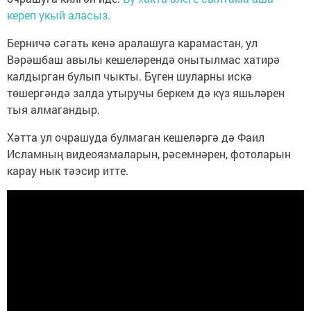
кереп укый аласыз.
Берничә сәгать кенә аралашуга карамастан, ул
Вәрәшбаш авылы кешеләрендә онытылмас хатирә
калдырган булып чыкты. Бүген шуларны искә
төшергәндә залда утыручы беркем дә күз яшьләрен
тыя алмагандыр.
Хәтта ул очрашуда булмаган кешеләргә дә Фаил
Исламның видеоязмаларын, рәсемнәрен, фотоларын
карау нык тәэсир итте.