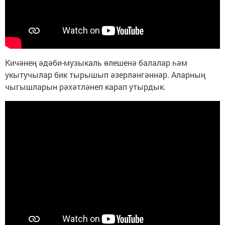
Кичәнең әдәби-музыкаль өлешенә балалар һәм
укытучылар бик тырышып әзерләнгәннәр. Аларның
чыгышларын рәхәтләнеп карап утырдык.