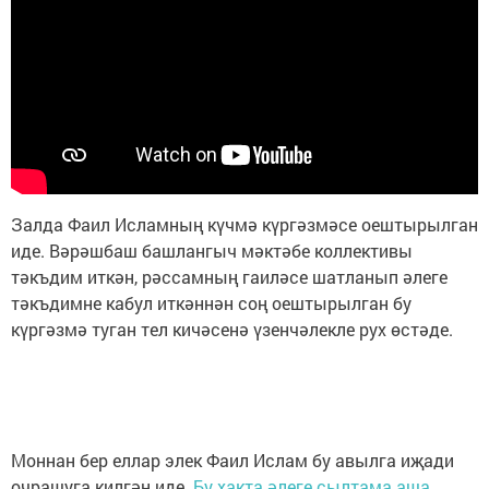
Залда Фаил Исламның күчмә күргәзмәсе оештырылган
иде. Вәрәшбаш башлангыч мәктәбе коллективы
тәкъдим иткән, рәссамның гаиләсе шатланып әлеге
тәкъдимне кабул иткәннән соң оештырылган бу
күргәзмә туган тел кичәсенә үзенчәлекле рух өстәде.
Моннан бер еллар элек Фаил Ислам бу авылга иҗади
очрашуга килгән иде.
Бу хакта әлеге сылтама аша