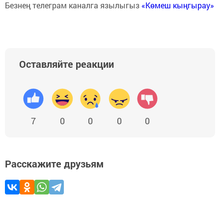
Безнең телеграм каналга язылыгыз
«Көмеш кыңгырау»
Оставляйте реакции
7
0
0
0
0
Расскажите друзьям