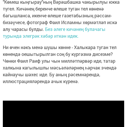
"Көмеш кыңгырау"ның Вәрәшбашка чакырылуы юкка
түгел. Кичәнең беренче өлеше туган тел көненә
багышланса, икенче өлеше газетабызның рәссам-
бизәүчесе, фотограф Фаил Исламны хөрмәтләп искә
алу чарасы булды.
Без әлеге кичәнең булачагы
турында элегрәк хәбәр иткән идек.
Ни өчен нәкъ менә шушы көнне - Халыкара туган тел
көнендә оешытырылган соң бу күргәзмә дисезме?
Чөнки Фаил Раиф улы чын милләтпәрвәр иде, татар
халкына кагылышлы мәсьәләләрнең һәрчак эчендә
кайнаучы шәхес иде. Бу аның рәсемнәрендә,
иллюстрацияләрендә ачык күренә.