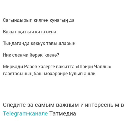
Сагындырып килгән кунагың да
Вакыт җиткәч китә өенә.
Тыңлаганда кәккүк тавышларын
Ник сөенми йөрәк, көенә?
Мирһади Разов хәзерге вакытта «Шәһри Чаллы»
газетасының баш мөхәррире булып эшли.
Следите за самым важным и интересным в
Telegram-канале
Татмедиа