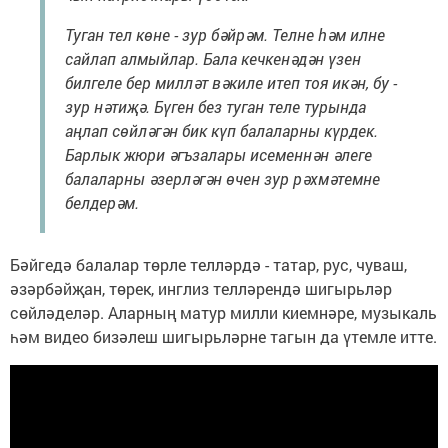
Туган тел көне - зур бәйрәм. Телне һәм илне
сайлап алмыйлар. Бала кечкенәдән үзен
билгеле бер милләт вәкиле итеп тоя икән, бу -
зур нәтиҗә. Бүген без туган теле турында
аңлап сөйләгән бик күп балаларны күрдек.
Барлык жюри әгъзалары исеменнән әлеге
балаларны әзерләгән өчен зур рәхмәтемне
белдерәм.
Бәйгедә балалар төрле телләрдә - татар, рус, чуваш,
әзәрбәйҗан, төрек, инглиз телләрендә шигырьләр
сөйләделәр. Аларның матур милли киемнәре, музыкаль
һәм видео бизәлеш шигырьләрне тагын да үтемле итте.