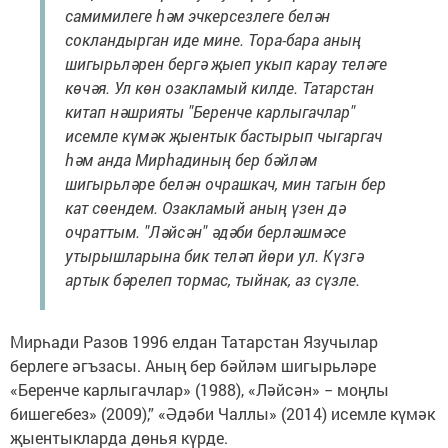
самимилеге һәм эчкерсезлеге белән
сокландырган иде мине. Тора-бара аның
шигырьләрен бергә җыеп укып карау теләге
көчәя. Ул көн озакламый килде. Татарстан
китап нәшрияты "Беренче карлыгачлар"
исемле күмәк җыентык бастырып чыгаргач
һәм анда Мирһадиның бер бәйләм
шигырьләре белән очрашкач, мин тагын бер
кат сөендем. Озакламый аның үзен дә
очраттым. "Ләйсән" әдәби берләшмәсе
утырышларына бик теләп йөри ул. Күзгә
артык бәрелеп тормас, тыйнак, аз сүзле.
Мирһади Разов 1996 елдан Татарстан Язучылар
берлеге әгъзасы. Аның бер бәйләм шигырьләре
«Беренче карлыгачлар» (1988), «Ләйсән» − моңлы
бишегебез» (2009),” «Әдәби Чаллы» (2014) исемле күмәк
җыентыкларда дөнья күрде.