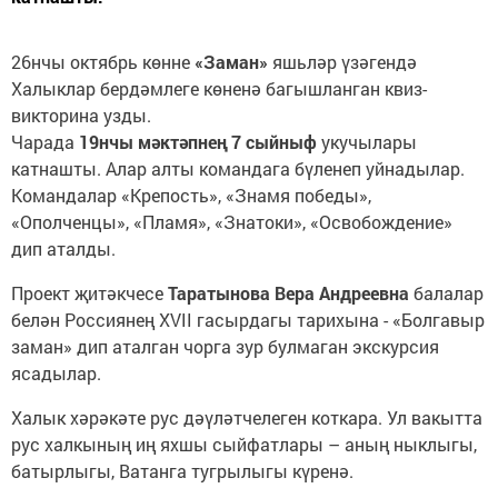
26нчы октябрь көнне
«Заман»
яшьләр үзәгендә
Халыклар бердәмлеге көненә багышланган квиз-
викторина узды.
Чарада
19нчы мәктәпнең 7 сыйныф
укучылары
катнашты. Алар алты командага бүленеп уйнадылар.
Командалар «Крепость», «Знамя победы»,
«Ополченцы», «Пламя», «Знатоки», «Освобождение»
дип аталды.
Проект җитәкчесе
Таратынова Вера Андреевна
балалар
белән Россиянең XVII гасырдагы тарихына - «Болгавыр
заман» дип аталган чорга зур булмаган экскурсия
ясадылар.
Халык хәрәкәте рус дәүләтчелеген коткара. Ул вакытта
рус халкының иң яхшы сыйфатлары – аның ныклыгы,
батырлыгы, Ватанга тугрылыгы күренә.