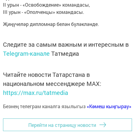
II урын - «Освобождение» командасы,
III урын - «Ополченцы» командасы.
Җиңүчеләр дипломнар белән бүләкләнде.
Следите за самым важным и интересным в
Telegram-канале
Татмедиа
Читайте новости Татарстана в
национальном мессенджере MАХ:
https://max.ru/tatmedia
Безнең телеграм каналга язылыгыз
«Көмеш кыңгырау»
Перейти на страницу новости