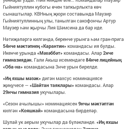
Гыйниятуллин кубогы өчен тапкырлыкта көч
сынаштылар. КВНның җюри составында Маузир
Гыйниятуллинның улы, танылган сакофончы Артур
Маузер һәм җырчы Лия Шәмсина да бар иде.
Нәтиҗәләргә килгәндә, беренче урынга һәм гран-прига
54нче мәктәпнең «Карантин»
командасы ия булды.
Икенче урында
«Мәхәббәт»
командасы. Алар
2нче
гимназиядән.
Гали Акыш исемендәге
84нче лицейның
«Оба-на»
командасына 3нче урын бирелде.
«Иң яхшы мәзәк»
дигән махсус номинациясе
җиңүчесе —
«Шайтан таяклары»
командасы. Алар
29нчы гимназия
укучылары.
«Сезон ачылышы» номинациясен
9нчы мәктәптән
килгән
«Кояшкай»
командасына бирделәр.
Шулай ук аерым укучылар да бүләкләнде.
«Иң яхшы
хатын-кыз роле»
2нче гимназиядән
Зәринә