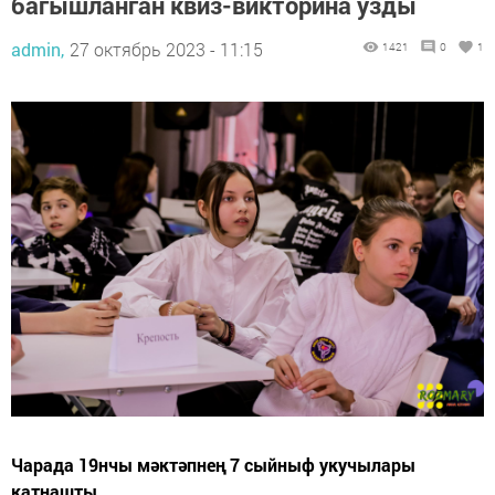
багышланган квиз-викторина узды
admin,
27 октябрь 2023 - 11:15
1421
0
1
Чарада 19нчы мәктәпнең 7 сыйныф укучылары
катнашты.