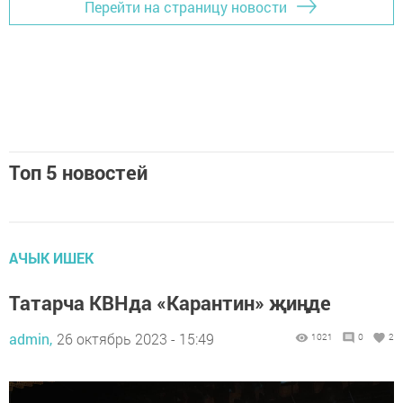
Перейти на страницу новости
Топ 5 новостей
АЧЫК ИШЕК
Татарча КВНда «Карантин» җиңде
admin,
26 октябрь 2023 - 15:49
1021
0
2