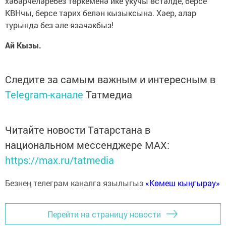
хәбәрчеләребез төркеменә ике укучы өстәлде, берсе
КВНчы, берсе тарих белән кызыксына. Хәер, алар
турында без әле язачакбыз!
Ай Кызы.
Следите за самым важным и интересным в
Telegram-канале
Татмедиа
Читайте новости Татарстана в
национальном мессенджере MАХ:
https://max.ru/tatmedia
Безнең телеграм каналга язылыгыз
«Көмеш кыңгырау»
Перейти на страницу новости