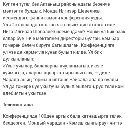
Күптән түгел без Актаныш районындагы беренче
мәктәптә булдык. Монда Илгизәр Шәвәлиев
исемендәге фәнни-гамәли конференция узды.
Ул «Остазлардан калган яктылык» дип аталган иде.
Нигә Илгизәр Шәвәлиев исемендәме? Чөнки ул бик озак
еллар буе 1нче мәктәпнең директоры булган, һәм бар
гомерен белем бирүгә багышлаган. Конференциягә
ул үзе дә хөрмәтле кунак булып килде. Ул бик
дулкынланып:
«Укытучылар, балаларны ачуланмагыз, икеле
куймагыз, аларны аңларга тырышыгыз», — диде.
Чарада аның тормыш иптәше Рәйсәлә апа да булды.
Ул да гомере буе укытучы булып эшләгән, рус теле һәм
әдәбиятын укыткан.
Телемост аша
Конференциядә 100дән артык бала катнашырга теләк
белдергән. Мондый чарадан «Көмеш кыңгырау» читтә