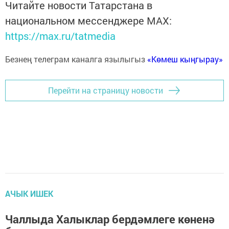
Читайте новости Татарстана в
национальном мессенджере MАХ:
https://max.ru/tatmedia
Безнең телеграм каналга язылыгыз
«Көмеш кыңгырау»
Перейти на страницу новости
АЧЫК ИШЕК
Чаллыда Халыклар бердәмлеге көненә