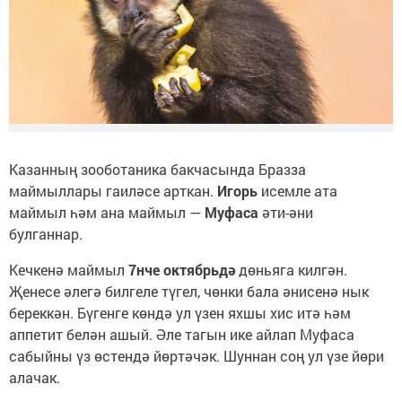
Казанның зооботаника бакчасында Бразза
маймыллары гаиләсе арткан.
Игорь
исемле ата
маймыл һәм ана маймыл —
Муфаса
әти-әни
булганнар.
Кечкенә маймыл
7нче октябрьдә
дөньяга килгән.
Җенесе әлегә билгеле түгел, чөнки бала әнисенә нык
береккән. Бүгенге көндә ул үзен яхшы хис итә һәм
аппетит белән ашый. Әле тагын ике айлап Муфаса
сабыйны үз өстендә йөртәчәк. Шуннан соң ул үзе йөри
алачак.