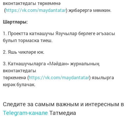
вконтактедагы төркеменә
(
https://vk.com/maydantatar
) җибәрергә мөмкин.
Шартлары:
1. Проектта катнашучы Язучылар берлеге әгъзасы
булып тормаска тиеш.
2. Яшь чикләре юк.
3. Катнашучыларга «Мәйдан» журналының
вконтактедагы
төркеменә (
https://vk.com/maydantatar
) язылырга
кирәк булачак.
Следите за самым важным и интересным в
Telegram-канале
Татмедиа