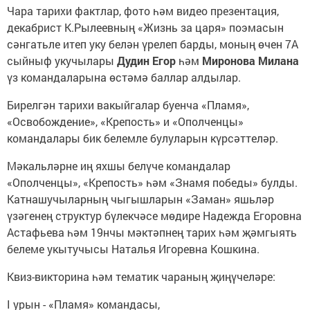
Чара тарихи фактлар, фото һәм видео презентация,
декабрист К.Рылеевның «Жизнь за царя» поэмасын
сәнгатьле итеп уку белән үрелеп барды, моның өчен 7А
сыйныф укучылары
Дудин Егор
һәм
Миронова Милана
үз командаларына өстәмә баллар алдылар.
Бирелгән тарихи вакыйгалар буенча «Пламя»,
«Освобождение», «Крепость» и «Ополченцы»
командалары бик белемле булуларын күрсәттеләр.
Мәкальләрне иң яхшы белүче командалар
«Ополченцы», «Крепость» һәм «Знамя победы» булды.
Катнашучыларның чыгышларын «Заман» яшьләр
үзәгенең структур бүлекчәсе мөдире Надежда Егоровна
Астафьева һәм 19нчы мәктәпнең тарих һәм җәмгыять
белеме укытучысы Наталья Игоревна Кошкина.
Квиз-викторина һәм тематик чараның җиңүчеләре:
I урын - «Пламя» командасы,