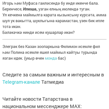
Игорь һәм Муфаса гаиләсендә бу инде икенче бала.
Беренчесе,
Илюша,
узган елның июлендә туган.
Ул кечкенә маймылга карата кызыксыну күрсәтә, әмма
шул ук вакытта, шуклыгына карамастан, үзен бик ипле
тота икән.
Бәләкәчкә нинди исем кушарлар икән?
Элегрәк без Казан зоопаркына Филимон исемле фил
һәм Полина исемле яшел маймыл кайтуы турында
язган идек. (укыр өчен
монда
бас)
Следите за самым важным и интересным в
Telegram-канале
Татмедиа
Читайте новости Татарстана в
национальном мессенджере MАХ: