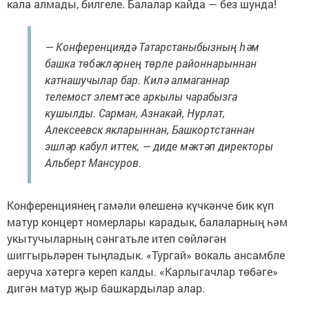
кала алмады, билгеле. Балалар кайда — без шунда!
— Конференциядә Татарстаныбызның һәм
башка төбәкләрнең төрле районнарыннан
катнашучылар бар. Килә алмаганнар
телемост элемтәсе аркылы чарабызга
кушылды. Сарман, Азнакай, Нурлат,
Алексеевск якларыннан, Башкортстаннан
эшләр кабул иттек, — диде мәктәп директоры
Альберт Мансуров.
Конференциянең гамәли өлешенә күчкәнче бик күп
матур концерт номерлары карадык, балаларның һәм
укытучыларның сәнгатьле итеп сөйләгән
шиггырьләрен тыңладык. «Тургай» вокаль ансамбле
аеруча хәтергә кереп калды. «Карлыгачлар төбәге»
дигән матур җыр башкардылар алар.