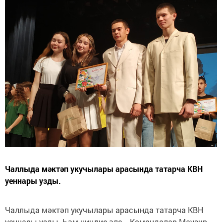
Чаллыда мәктәп укучылары арасында татарча КВН
уеннары узды.
Чаллыда мәктәп укучылары арасында татарча КВН
уеннары узды. Һәм ниндие әле... Командалар Маузир