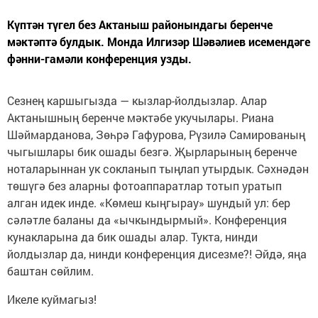
Күптән түгел без Актаныш районындагы беренче
мәктәптә булдык. Монда Илгизәр Шәвәлиев исемендәге
фәнни-гамәли конференция узды.
Сезнең каршыгызда — кызлар-йолдызлар. Алар
Актанышның беренче мәктәбе укучылары. Риана
Шәймарданова, Зөһрә Гафурова, Рүзилә Самированың
чыгышлары бик ошады безгә. Җырларының беренче
ноталарыннан ук сокланып тыңлап утырдык. Сәхнәдән
төшүгә без аларны фотоаппаратлар тотып уратып
алган идек инде. «Көмеш кыңгырау» шундый ул: бер
сәләтле баланы да «ычкындырмый». Конференция
кунакларына да бик ошады алар. Тукта, нинди
йолдызлар да, нинди конференция дисезме?! Әйдә, яңа
баштан сөйлим.
Икеле куймагыз!