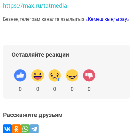
https://max.ru/tatmedia
Безнең телеграм каналга язылыгыз
«Көмеш кыңгырау»
Оставляйте реакции
0
0
0
0
0
Расскажите друзьям