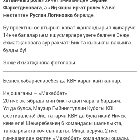
Фәрхетдиновага
, ә
«Иң яхшы ир-ат роле»
52нче
мәктәптән
Руслан Логиновка
бирелде.
Бу проектны оештырып, кабат җанландырып җибәрүче
14нче балалар һәм яшүсмерләре үзәге белгече Энҗе
Әхмәтҗановага зур рәхмәт! Бик тә кызыклы вакыйга
булды бу!
Энҗе Әхмәтҗанова фотолары.
Безнең хәбәрчеләребез дә КВН карап кайтканнар.
Иң ошаганы — «Мәхәббәт»
20 нче октябрьдә мин бик тә шәп чарага бардым.
Ул да булса, Маузир Гыйниятуллин Кубогы КВН
фестиваленә! Әйе, татарча КВН да була икән! Ничек
кенә әле! Шәһәребезнең 6 командасы шаянлыкта,
тапкырлыкта көч сынашты. Миңа, аеруча, 2 нче
гимназиядән килгән «Мәхәббәт» командасы ошады,