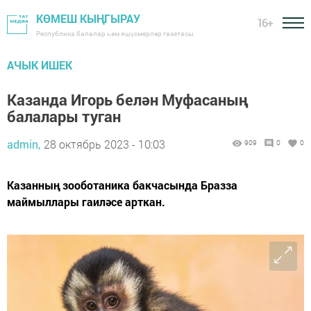
КӨМЕШ КЫҢГЫРАУ
16+
Республика балалар һәм яшүсмерләр газетасы
АЧЫК ИШЕК
Казанда Игорь белән Муфасаның
балалары туган
admin,
28 октябрь 2023 - 10:03
909
0
0
Казанның зооботаника бакчасында Бразза
маймыллары гаиләсе арткан.