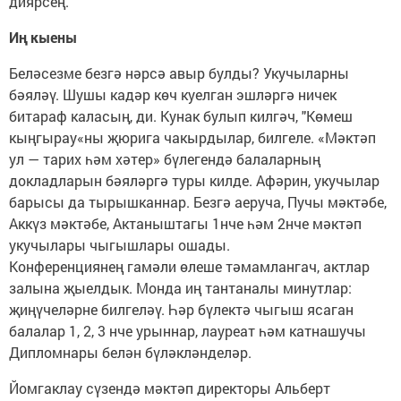
диярсең.
Иң кыены
Беләсезме безгә нәрсә авыр булды? Укучыларны
бәяләү. Шушы кадәр көч куелган эшләргә ничек
битараф каласың, ди. Кунак булып килгәч, "Көмеш
кыңгырау«ны җюрига чакырдылар, билгеле. «Мәктәп
ул — тарих һәм хәтер» бүлегендә балаларның
докладларын бәяләргә туры килде. Афәрин, укучылар
барысы да тырышканнар. Безгә аеруча, Пучы мәктәбе,
Аккүз мәктәбе, Актаныштагы 1нче һәм 2нче мәктәп
укучылары чыгышлары ошады.
Конференциянең гамәли өлеше тәмамлангач, актлар
залына җыелдык. Монда иң тантаналы минутлар:
җиңүчеләрне билгеләү. Һәр бүлектә чыгыш ясаган
балалар 1, 2, 3 нче урыннар, лауреат һәм катнашучы
Дипломнары белән бүләкләнделәр.
Йомгаклау сүзендә мәктәп директоры Альберт