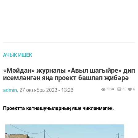
АЧЫК ИШЕК
«Мәйдан» журналы «Авыл шагыйре» дип
исемләнгән яңа проект башлап җибәрә
admin,
27 октябрь 2023 - 13:28
3659
0
6
Проектта катнашучыларның яше чикләнмәгән.