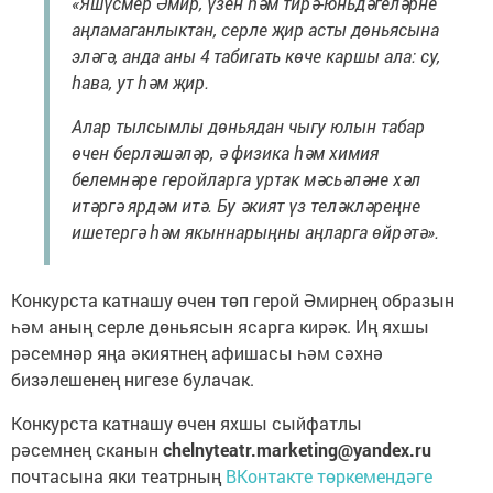
«Яшүсмер Әмир, үзен һәм тирә-юньдәгеләрне
аңламаганлыктан, серле җир асты дөньясына
эләгә, анда аны 4 табигать көче каршы ала: су,
һава, ут һәм җир.
Алар тылсымлы дөньядан чыгу юлын табар
өчен берләшәләр, ә физика һәм химия
белемнәре геройларга уртак мәсьәләне хәл
итәргә ярдәм итә. Бу әкият үз теләкләреңне
ишетергә һәм якыннарыңны аңларга өйрәтә».
Конкурста катнашу өчен төп герой Әмирнең образын
һәм аның серле дөньясын ясарга кирәк. Иң яхшы
рәсемнәр яңа әкиятнең афишасы һәм сәхнә
бизәлешенең нигезе булачак.
Конкурста катнашу өчен яхшы сыйфатлы
рәсемнең сканын
chelnyteatr.marketing@yandex.ru
почтасына яки театрның
ВКонтакте төркемендәге