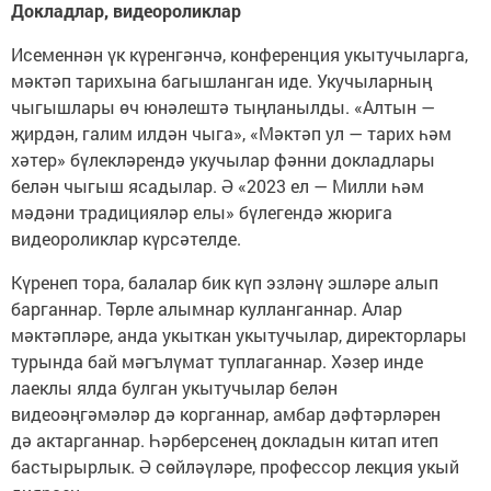
Докладлар, видеороликлар
Исеменнән үк күренгәнчә, конференция укытучыларга,
мәктәп тарихына багышланган иде. Укучыларның
чыгышлары өч юнәлештә тыңланылды. «Алтын —
җирдән, галим илдән чыга», «Мәктәп ул — тарих һәм
хәтер» бүлекләрендә укучылар фәнни докладлары
белән чыгыш ясадылар. Ә «2023 ел — Милли һәм
мәдәни традицияләр елы» бүлегендә жюрига
видеороликлар күрсәтелде.
Күренеп тора, балалар бик күп эзләнү эшләре алып
барганнар. Төрле алымнар кулланганнар. Алар
мәктәпләре, анда укыткан укытучылар, директорлары
турында бай мәгълүмат туплаганнар. Хәзер инде
лаеклы ялда булган укытучылар белән
видеоәңгәмәләр дә корганнар, амбар дәфтәрләрен
дә актарганнар. Һәрберсенең докладын китап итеп
бастырырлык. Ә сөйләүләре, профессор лекция укый