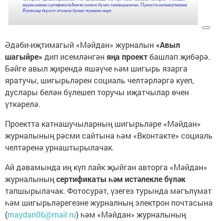
Әдәби-иҗтимагый «Мәйдан» журналын
«Авыл
шагыйре»
дип исемләнгән
яңа проект
башлап җибәрә.
Бәйге авыл җирендә яшәүче һәм шигырь язарга
яратучы, шигырьләрен социаль челтәрләргә куеп,
дуслары белән бүлешеп торучы иҗатчылар өчен
үткәрелә.
Проектта катнашучыларның шигырьләре «Мәйдан»
журналының рәсми сайтына һәм «Вконтакте» социаль
челтәренә урнаштырылачак.
Ай дәвамында иң күп лайк җыйган авторга «Мәйдан»
журналының
сертификаты һәм истәлекле бүләк
тапшырылачак. Фотосурәт, үзегез турында мәгълүмат
һәм шигырьләрегезне журналның электрон почтасына
(
maydan06@mail.ru
) һәм «Мәйдан» журналының