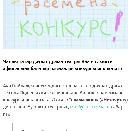
Чаллы татар дәүләт драма театры Яңа ел әкияте
афишасына балалар рәсемнәре конкурсы игълан итә.
Аяз Гыйләҗев исемендәге Чаллы татар дәүләт драма
театры Яңа ел әкияте афишасына балалар рәсемнәре
конкурсы игълан итә. Әкият
«Теләмәшкин» («Нехочуха»)
дип атала. Бу хакта театрның
матбугат хезмәте
хәбәр
итә.