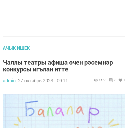
АЧЫК ИШЕК
Чаллы театры афиша өчен рәсемнәр
конкурсы игълан итте
admin,
27 октябрь 2023 - 09:11
1577
0
1