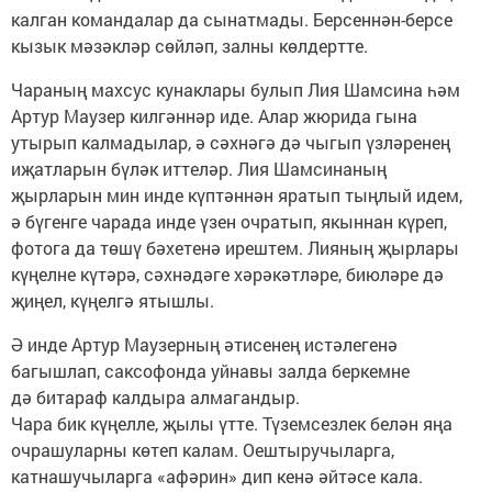
калган командалар да сынатмады. Берсеннән-берсе
кызык мәзәкләр сөйләп, залны көлдертте.
Чараның махсус кунаклары булып Лия Шамсина һәм
Артур Маузер килгәннәр иде. Алар жюрида гына
утырып калмадылар, ә сәхнәгә дә чыгып үзләренең
иҗатларын бүләк иттеләр. Лия Шамсинаның
җырларын мин инде күптәннән яратып тыңлый идем,
ә бүгенге чарада инде үзен очратып, якыннан күреп,
фотога да төшү бәхетенә ирештем. Лияның җырлары
күңелне күтәрә, сәхнәдәге хәрәкәтләре, биюләре дә
җиңел, күңелгә ятышлы.
Ә инде Артур Маузерның әтисенең истәлегенә
багышлап, саксофонда уйнавы залда беркемне
дә битараф калдыра алмагандыр.
Чара бик күңелле, җылы үтте. Түземсезлек белән яңа
очрашуларны көтеп калам. Оештыручыларга,
катнашучыларга «афәрин» дип кенә әйтәсе кала.