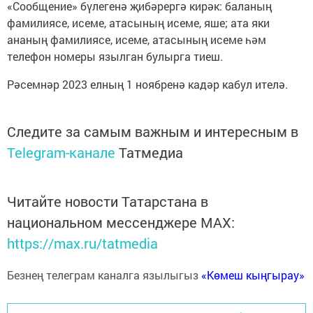
«Сообщение» бүлегенә җибәрергә кирәк: баланың
фамилиясе, исеме, атасының исеме, яше; ата яки
ананың фамилиясе, исеме, атасының исеме һәм
телефон номеры язылган булырга тиеш.
Рәсемнәр 2023 елның 1 ноябренә кадәр кабул ителә.
Следите за самым важным и интересным в
Telegram-канале
Татмедиа
Читайте новости Татарстана в
национальном мессенджере MАХ:
https://max.ru/tatmedia
Безнең телеграм каналга язылыгыз
«Көмеш кыңгырау»