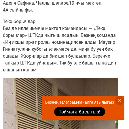
Аделя Сафина, Чаллы шәһәре,19 нчы мәктәп,
4А сыйныфы.
Текә борычлар
Без дә илле икенче мәктәп командасы — «Текә
борычлар» ШТКда чыгыш ясадык. Безнең команда
«Иң яхшы ир-ат роле» номинациясен алды. Маузир
Гиниатуллин кубогы эләкмәсә дә, миңа бу уен бик
ошады. Жюрилар да бик шәп булдылар. Беренче
тапкыр ШТКда уйнадым. Тик бу әле башы гына дип
ышанып калам.
Безнең Телеграм-каналга язылыгыз
Төймәгә басыгыз!