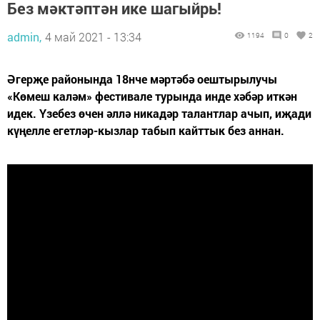
Без мәктәптән ике шагыйрь!
admin,
4 май 2021 - 13:34
1194
0
2
Әгерҗе районында 18нче мәртәбә оештырылучы
«Көмеш каләм» фестивале турында инде хәбәр иткән
идек. Үзебез өчен әллә никадәр талантлар ачып, иҗади
күңелле егетләр-кызлар табып кайттык без аннан.