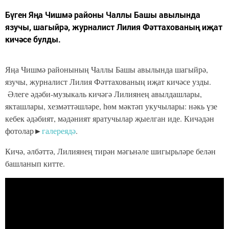
Бүген Яңа Чишмә районы Чаллы Башы авылында
язучы, шагыйрә, журналист Лилия Фәттахованың иҗат
кичәсе булды.
Яңа Чишмә районының Чаллы Башы авылында шагыйрә,
язучы, журналист Лилия Фәттахованың иҗат кичәсе узды.
Әлеге әдәби-музыкаль кичәгә Лилиянең авылдашлары,
якташлары, хезмәттәшләре, һөм мәктәп укучылары: нәкь үзе
кебек әдәбият, мәдәният яратучылар җыелган иде. Кичәдән
фотолар►
галереядә
.
Кичә, әлбәттә, Лилиянең тирән мәгьнәле шигырьләре белән
башланып китте.