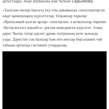
артистлары Энҗе Шиһапова һәм Чулпан
Садыйкова.
«Тылсым»чылар быелгы уку елы дәвамында сәхнәләштергән
иҗат җимешләрен күрсәттеләр. Өлкәннәр төркеме
«Яратылмый калган ярлар» спектаклен, ә кечкенәләр төркеме
«Кетәклектәге вакыйга» дектив комедиясен күрсәтте. Ачык
дәрес Чаллы татар дәүләт драма театрының кече залында
узды. Дәрестән соң балалар һәм әти-әниләр бергәләшеп чәй
табыны артында гапләшеп утырдылар.