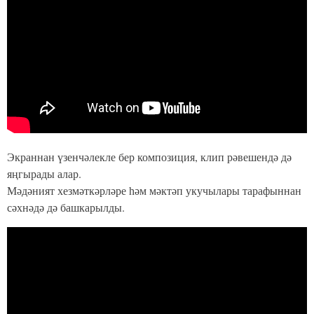
Экраннан үзенчәлекле бер композиция, клип рәвешендә дә
яңгырады алар.
Мәдәният хезмәткәрләре һәм мәктәп укучылары тарафыннан
сәхнәдә дә башкарылды.