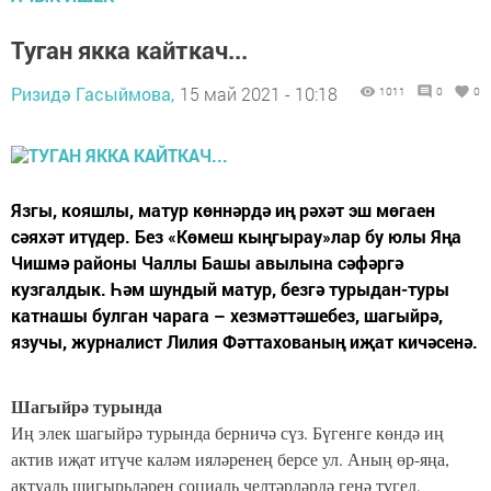
Туган якка кайткач...
Ризидә Гасыймова,
15 май 2021 - 10:18
1011
0
0
Язгы, кояшлы, матур көннәрдә иң рәхәт эш мөгаен
сәяхәт итүдер. Без «Көмеш кыңгырау»лар бу юлы Яңа
Чишмә районы Чаллы Башы авылына сәфәргә
кузгалдык. Һәм шундый матур, безгә турыдан-туры
катнашы булган чарага – хезмәттәшебез, шагыйрә,
язучы, журналист Лилия Фәттахованың иҗат кичәсенә.
Шагыйрә турында
Иң элек шагыйрә турында берничә сүз. Бүгенге көндә иң
актив иҗат итүче каләм ияләренең берсе ул. Аның өр-яңа,
актуаль шигырьләрен социаль челтәрләрдә генә түгел,