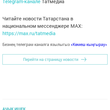
Telegram-канале
Татмедиа
Читайте новости Татарстана в
национальном мессенджере MАХ:
https://max.ru/tatmedia
Безнең телеграм каналга язылыгыз
«Көмеш кыңгырау»
Перейти на страницу новости
АЧЫК ИШЕК