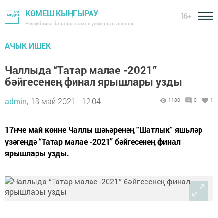
КӨМЕШ КЫҢГЫРАУ
16+
Республика балалар һәм яшүсмерләр газетасы
АЧЫК ИШЕК
Чаллыда “Татар малае -2021”
бәйгесенең финал ярышлары узды
admin,
18 май 2021 - 12:04
1180
0
1
17нче май көнне Чаллы шәһәренең “Шатлык” яшьләр
үзәгендә “Татар малае -2021” бәйгесенең финал
ярышлары узды.