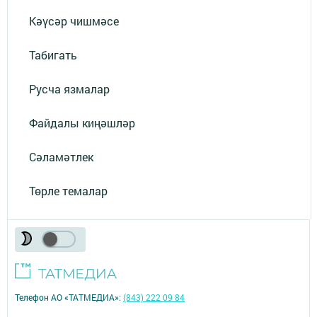
Кәүсәр чишмәсе
Табигать
Русча язмалар
Файдалы киңәшләр
Сәламәтлек
Төрле темалар
Телефон АО «ТАТМЕДИА»:
(843) 222 09 84