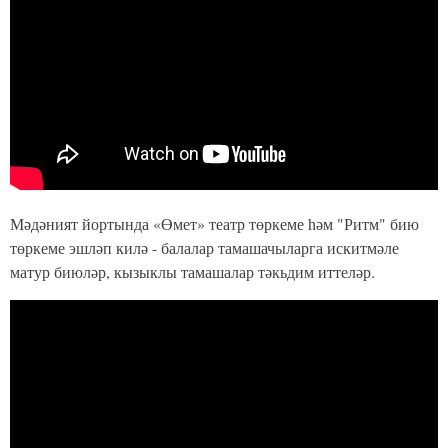
Мәдәният йортында «Өмет» театр төркеме һәм "Ритм" бию
төркеме эшләп килә - балалар тамашачыларга искитмәле
матур биюләр, кызыклы тамашалар тәкьдим иттеләр.