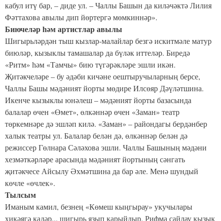
кабул итү бар, – диде ул. – Чаллы Башын да киләчәктә Лилия
Фәттахова авылы дип йөртергә мөмкиннәр».
Биючеләр һәм артистлар авылы
Шигырьләрдән тыш кызлар-малайлар безгә искитмәле матур
биюләр, кызыклы тамашалар да бүләк иттеләр. Биредә
«Ритм» һәм «Тамчы» бию түгәрәкләре эшли икән.
Җитәкчеләре – бу әдәби кичәне оештыручыларның берсе,
Чаллы Башы мәдәният йорты мөдире Илсөяр Дәүләтшина.
Икенче кызыклы юнәлеш – мәдәният йорты базасында
балалар өчен «Өмет», өлкәннәр өчен «Заман» театр
төркемнәре дә эшләп килә. «Заман» – райондагы бердәнбер
халык театры ул. Балалар белән дә, өлкәннәр белән дә
режиссер Гөлнара Сәләхова эшли. Чаллы Башының мәдәни
хезмәткәрләре арасында мәдәният йортының сәнгать
җитәкчесе Айсылу Әхмәтшина да бар әле. Менә шундый
көчле «өчлек».
Тылсым
Иманым камил, безнең «Көмеш кыңгырау» укучылары
хикәягә кадәр... шигырь язып карыйдыр. Рифма сайлау кызык