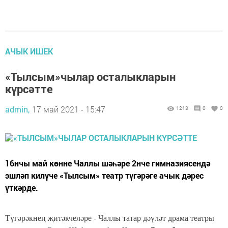
АЧЫК ИШЕК
«Тылсым»чылар осталыкларын
күрсәтте
admin,
17 май 2021 - 15:47
1213
0
0
16нчы май көнне Чаллы шәһәре 2нче гимназиясендә
эшләп килүче «Тылсым» театр түгәрәге ачык дәрес
үткәрде.
Түгәрәкнең җитәкчеләре - Чаллы татар дәүләт драма театры