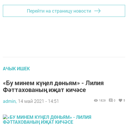
Перейти на страницу новости
АЧЫК ИШЕК
«Бу минем күңел дөньям» - Лилия
Фәттахованың иҗат кичәсе
admin,
14 май 2021 - 14:51
1829
0
5