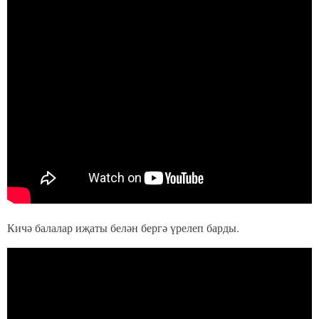
Кичә балалар иҗаты белән бергә үрелеп барды.