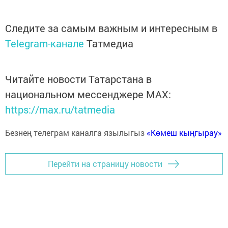
Следите за самым важным и интересным в
Telegram-канале
Татмедиа
Читайте новости Татарстана в
национальном мессенджере MАХ:
https://max.ru/tatmedia
Безнең телеграм каналга язылыгыз
«Көмеш кыңгырау»
Перейти на страницу новости