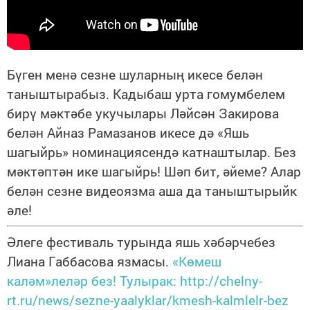
Бүген менә сезне шуларның икесе белән
таныштырабыз. Кадыбаш урта гомумбелем
бирү мәктәбе укучылары Ләйсән Закирова
белән Айназ Рамазанов икесе дә «Яшь
шагыйрь» номинациясендә катнаштылар. Без
мәктәптән ике шагыйрь! Шәп бит, әйеме? Алар
белән сезне видеоязма аша да таныштырыйк
әле!
Әлеге фестиваль турында яшь хәбәрчебез
Лиана Габбасова язмасы.
«Көмеш
каләм»леләр без! Тулырак: http://chelny-
rt.ru/news/sezne-yaalyklar/kmesh-kalmlelr-bez