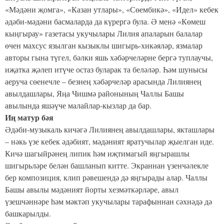
«Мәдәни җомга», «Казан утлары», «Сөембикә», «Идел» кебек
әдәби-мәдәни басмаларда да күрергә була. Ә менә «Көмеш
кыңгырау» газетасы укучылары Лилия апаларын балалар
өчен махсус язылган кызыклы шигырь-хикәяләр, язмалар
авторы гына түгел, бәлки яшь хәбәрчеләрне бергә туплаучы,
иҗатка җәлеп итүче остаз буларак та беләләр. Һәм шунысы
аеруча сөенечле – безнең хәбәрчеләр арасында Лилиянең
авылдашлары, Яңа Чишмә районының Чаллы Башы
авылында яшәүче малайлар-кызлар да бар.
Иң матур бәя
Әдәби-музыкаль кичәгә Лилиянең авылдашлары, якташлары
– нәкь үзе кебек әдәбият, мәдәният яратучылар җыелган иде.
Кичә шагыйрәнең липик һәм иҗтимагый яңгырашлы
шигырьләре белән башланып китте. Экраннан үзенчәлекле
бер композиция, клип рәвешендә дә яңгырады алар. Чаллы
Башы авылы мәдәният йорты хезмәткәрләре, авыл
үзешчәннәре һәм мәктәп укучылары тарафыннан сәхнәдә дә
башкарылды.