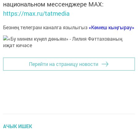
национальном мессенджере MАХ:
https://max.ru/tatmedia
Безнең телеграм каналга язылыгыз
«Көмеш кыңгырау»
Перейти на страницу новости
АЧЫК ИШЕК