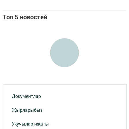
Топ 5 новостей
Документлар
Җырларыбыз
Укучылар иҗаты