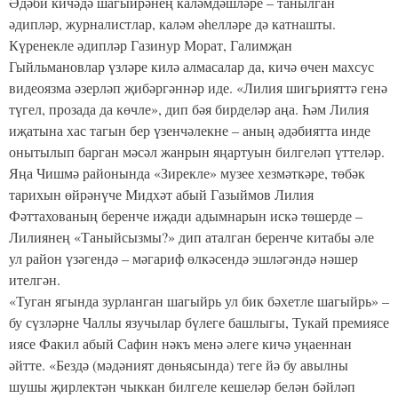
Әдәби кичәдә шагыйрәнең каләмдәшләре – танылган
әдипләр, журналистлар, каләм әһелләре дә катнашты.
Күренекле әдипләр Газинур Морат, Галимҗан
Гыйльмановлар үзләре килә алмасалар да, кичә өчен махсус
видеоязма әзерләп җибәргәннәр иде. «Лилия шигьрияттә генә
түгел, прозада да көчле», дип бәя бирделәр аңа. Һәм Лилия
иҗатына хас тагын бер үзенчәлекне – аның әдәбиятта инде
онытылып барган мәсәл жанрын яңартуын билгеләп үттеләр.
Яңа Чишмә районында «Зирекле» музее хезмәткәре, төбәк
тарихын өйрәнүче Мидхәт абый Газыймов Лилия
Фәттахованың беренче иҗади адымнарын искә төшерде –
Лилиянең «Таныйсызмы?» дип аталган беренче китабы әле
ул район үзәгендә – мәгариф өлкәсендә эшләгәндә нәшер
ителгән.
«Туган ягында зурланган шагыйрь ул бик бәхетле шагыйрь» –
бу сүзләрне Чаллы язучылар бүлеге башлыгы, Тукай премиясе
иясе Факил абый Сафин нәкъ менә әлеге кичә уңаеннан
әйтте. «Бездә (мәдәният дөньясында) теге йә бу авылны
шушы җирлектән чыккан билгеле кешеләр белән бәйләп