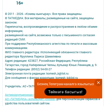
16+
© 2011 - 2026. «Комеш кынгырау». Все права защищены.
© ТАТМЕДИА. Все материалы, размещенные на сайте, защищены
законом.
Перепечатка, воспроизведение и распространение в любом объеме
информации,
размещенной на сайте, возможна только с письменного согласия
редакций СМИ.
При поддержке Республиканского агентства по печати и массовым
коммуникациям.
ФИО главного редактора: Исполняющий обязанности главного
редактора Яруллина Лариса Шамилевна
Адрес редакции: 423827, Российская Федерация, Республика
Татарстан, город Набережные Челны, бульвар Юных Ленинцев, д. 9.
Телефон редакции: (8552) 54-00-27
Электронная почта редакции: komesh_k@list.ru
Для сообщения о фактах коррупции: komesh_k@list.ru
Безнең Телеграм-каналга язылыгыз
Учредитель: АО «ТАТМЕДИА»
Төймәгә басыгыз!
Антикоррупционная политика
АО «ТАТМЕДИА» использует «cookie»
для персонализации сервисов и
удобства пользователей сайтом.