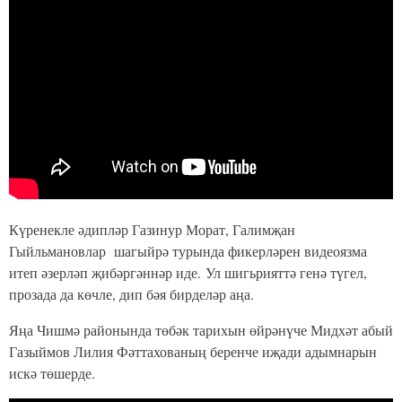
Күренекле әдипләр Газинур Морат, Галимҗан
Гыйльмановлар шагыйрә турында фикерләрен видеоязма
итеп әзерләп җибәргәннәр иде. Ул шигьрияттә генә түгел,
прозада да көчле, дип бәя бирделәр аңа.
Яңа Чишмә районында төбәк тарихын өйрәнүче Мидхәт абый
Газыймов Лилия Фәттахованың беренче иҗади адымнарын
искә төшерде.