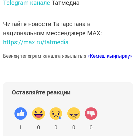
Telegram-канале
Татмедиа
Читайте новости Татарстана в
национальном мессенджере MАХ:
https://max.ru/tatmedia
Безнең телеграм каналга язылыгыз
«Көмеш кыңгырау»
Оставляйте реакции
1
0
0
0
0