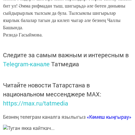
бит ул! Әмма рифмадан тыш, шигырьдә әле бөтен дөньяны
сыйдырырлык тылсым да була. Тылсымлы шигырьләр
язарлык балалар тагын да килеп чыгар әле безнең Чаллы
Башында.
Ризидә Гасыймова.
Следите за самым важным и интересным в
Telegram-канале
Татмедиа
Читайте новости Татарстана в
национальном мессенджере MАХ:
https://max.ru/tatmedia
Безнең телеграм каналга язылыгыз
«Көмеш кыңгырау»