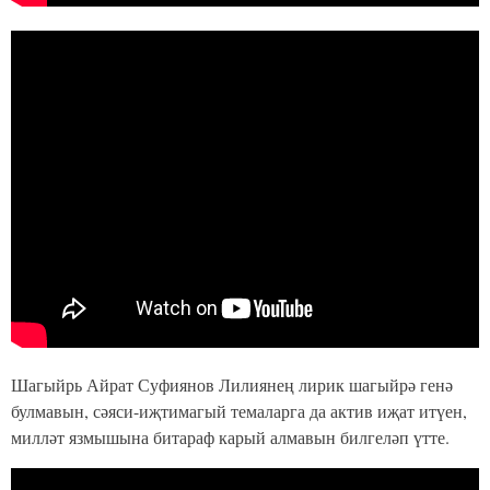
Шагыйрь Айрат Суфиянов Лилиянең лирик шагыйрә генә
булмавын, сәяси-иҗтимагый темаларга да актив иҗат итүен,
милләт язмышына битараф карый алмавын билгеләп үтте.