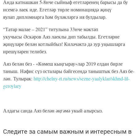
Анда катнашкан 5-8нче сыйныф егетләренең барысы да бу
исемгә лаек иде. Егетләр төрле номинациядә җиңү
яулап дипломнарга һәм бүләкләргә ия булдылар.
“Татар малае – 2021” титулына 33нче мәктәп
укучысы Әскәров Аяз лаеклы дип табылды. Егетләрне
җиңүләре белән котлыйбыз! Киләчәктә дә зур уңышларга
ирешүләрен телибез.
Аяз белән без - «Көмеш кыңгырау»лар 2019 елдан бирле
таныш. Нә­фис сүз ос­та­ла­ры бәй­ге­сен­дә та­ныш­тык без Аяз бе­
лән. Тулырак:
http://chelny-rt.ru/news/sezne-yaalyklar/skhnd-lil-
geroylary
Алдагы санда Аяз белән әңгәмә укый алырсыз.
Следите за самым важным и интересным в