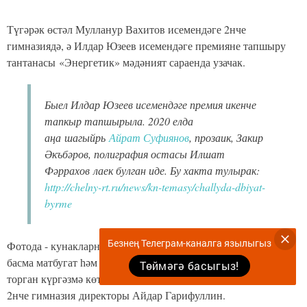
Түгәрәк өстәл Мулланур Вахитов исемендәге 2нче
гимназиядә, ә Илдар Юзеев исемендәге премияне тапшыру
тантанасы «Энергетик» мәдәният сараенда узачак.
Быел Илдар Юзеев исемендәге премия икенче
тапкыр тапшырыла. 2020 елда
аңа шагыйрь
Айрат Суфиянов
, прозаик, Закир
Әкъбәров, полиграфия остасы Илшат
Фәррахов лаек булган иде. Бу хакта тулырак:
http://chelny-rt.ru/news/kn-temasy/challyda-dbiyat-
byrme
Безнең Телеграм-каналга язылыгыз
Фотода - кунакларны гимназиядә Чаллыда нәшер ителүче
басма матбугат һәм татар балаларының иҗат эшләреннән
Төймәгә басыгыз!
торган күргәзмә көтә. Фото авторы - М.Вахитов исемендәге
2нче гимназия директоры Айдар Гарифуллин.