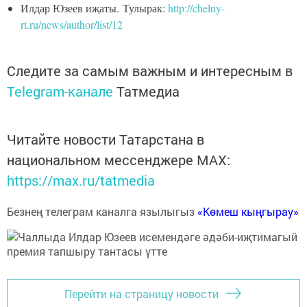
Илдар Юзеев иҗаты. Тулырак:
http://chelny-
rt.ru/news/author/list/12
Следите за самым важным и интересным в
Telegram-канале
Татмедиа
Читайте новости Татарстана в
национальном мессенджере MАХ:
https://max.ru/tatmedia
Безнең телеграм каналга язылыгыз
«Көмеш кыңгырау»
Перейти на страницу новости