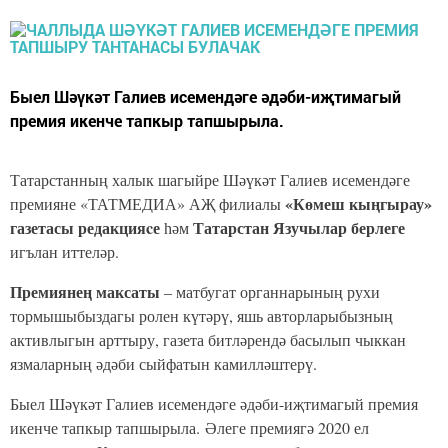
Быел Шәүкәт Галиев исемендәге әдәби-иҗтимагый
премия икенче тапкыр тапшырыла.
Татарстанның халык шагыйре Шәүкәт Галиев исемендәге
«Көмеш кыңгырау»
премияне «ТАТМЕДИА» АҖ филиалы
газетасы редакцияcе
Татарстан Язучылар берлеге
һәм
игълан иттеләр.
Премиянең максаты
– матбугат органнарының рухи
тормышыбыздагы ролен күтәрү, яшь авторларыбызның
активлыгын арттыру, газета битләрендә басылып чыккан
язмаларның әдәби сыйфатын камилләштерү.
Быел Шәүкәт Галиев исемендәге әдәби-иҗтимагый премия
икенче тапкыр тапшырыла.
Әлеге премиягә 2020 ел