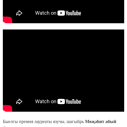
Мөҗәһит абый
Быелгы премия лауреаты язучы, шагыйрь