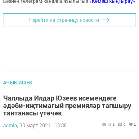
Безнең телеграм каналга язылыгыз
«Көмеш кыңгырау»
Перейти на страницу новости
АЧЫК ИШЕК
Чаллыда Илдар Юзеев исемендәге
әдәби-иҗтимагый премияләр тапшыру
тантанасы үтәчәк
admin,
30 март 2021 - 10:38
1318
0
2