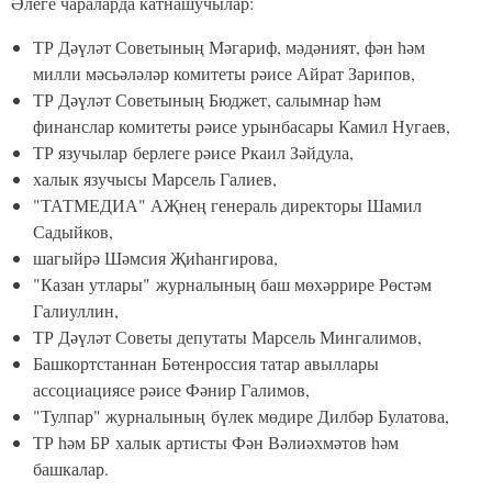
Әлеге чараларда катнашучылар:
ТР Дәүләт Советының Мәгариф, мәдәният, фән һәм
милли мәсьәләләр комитеты рәисе Айрат Зарипов,
ТР Дәүләт Советының Бюджет, салымнар һәм
финанслар комитеты рәисе урынбасары Камил Нугаев,
ТР язучылар берлеге рәисе Ркаил Зәйдула,
халык язучысы Марсель Галиев,
"ТАТМЕДИА" АҖнең генераль директоры Шамил
Садыйков,
шагыйрә Шәмсия Җиһангирова,
"Казан утлары" журналының баш мөхәррире Рөстәм
Галиуллин,
ТР Дәүләт Советы депутаты Марсель Мингалимов,
Башкортстаннан Бөтенроссия татар авыллары
ассоциациясе рәисе Фәнир Галимов,
"Тулпар" журналының бүлек мөдире Дилбәр Булатова,
ТР һәм БР халык артисты Фән Вәлиәхмәтов һәм
башкалар.