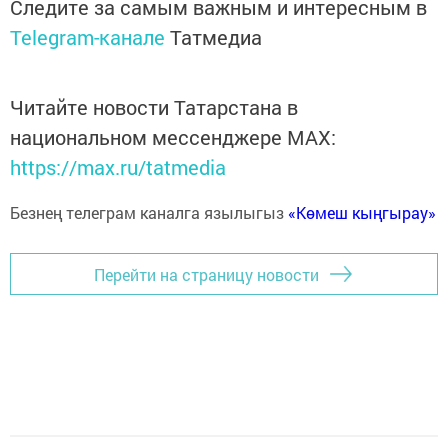
Следите за самым важным и интересным в
Telegram-канале
Татмедиа
Читайте новости Татарстана в
национальном мессенджере MАХ:
https://max.ru/tatmedia
Безнең телеграм каналга язылыгыз
«Көмеш кыңгырау»
Перейти на страницу новости