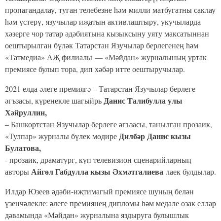
пропагандалау, туган телебезне һәм милли матбугатны саклау
һәм үстерү, язучылар иҗатын активлаштыру, укучыларда
хәзерге чор татар әдәбиятына кызыксыну уяту максатыннан
оештырылган бүләк Татарстан Язучылар берлегенең һәм
«Татмедиа» АҖ филиалы — «Мәйдан» журналының уртак
премиясе булып тора, дип хәбәр итте оештыручылар.
2021 елда әлеге премиягә – Татарстан Язучылар берлеге
Данис Талибулла улы
әгъзасы, күренекле шагыйрь
Хәйруллин,
– Башкортстан Язучылар берлеге әгъзасы, танылган прозаик,
Дилбәр Данис кызы
«Тулпар» журналы бүлек мөдире
Булатова,
- прозаик, драматург, күп телевизион сценарийларның
Айгөл Габдулла кызы Әхмәтгалиева
авторы
лаек булдылар.
Илдар Юзеев әдәби-иҗтимагый премиясе шуның белән
үзенчәлекле: әлеге премиянең дипломы һәм медале озак еллар
дәвамында «Мәйдан» журналына яздыруга булышлык