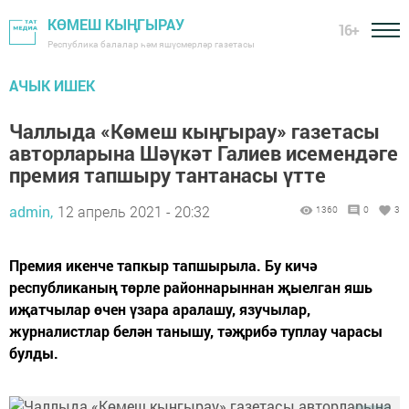
КӨМЕШ КЫҢГЫРАУ
16+
Республика балалар һәм яшүсмерләр газетасы
АЧЫК ИШЕК
Чаллыда «Көмеш кыңгырау» газетасы
авторларына Шәүкәт Галиев исемендәге
премия тапшыру тантанасы үтте
admin,
12 апрель 2021 - 20:32
1360
0
3
Премия икенче тапкыр тапшырыла. Бу кичә
республиканың төрле районнарыннан җыелган яшь
иҗатчылар өчен үзара аралашу, язучылар,
журналистлар белән танышу, тәҗрибә туплау чарасы
булды.