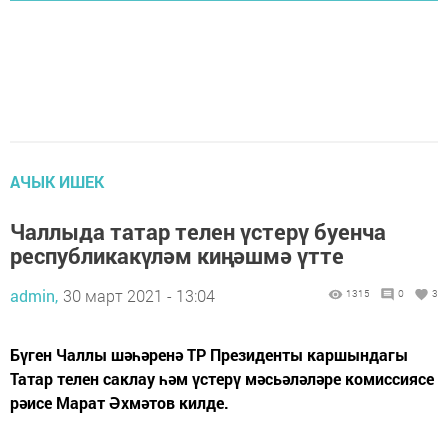
АЧЫК ИШЕК
Чаллыда татар телен үстерү буенча
республикакүләм киңәшмә үтте
admin,
30 март 2021 - 13:04
1315
0
3
Бүген Чаллы шәһәренә ТР Президенты каршындагы
Татар телен саклау һәм үстерү мәсьәләләре комиссиясе
рәисе Марат Әхмәтов килде.