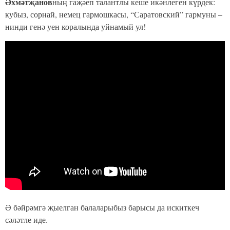
Әхмәтҗанов
ның гаҗәеп талантлы кеше икәнлеген күрдек:
кубыз, сорнай, немец гармошкасы, “Саратовский” гармуны –
нинди генә уен коралында уйнамый ул!
Ә бәйрәмгә җыелган балаларыбыз барысы да искиткеч
сәләтле иде.