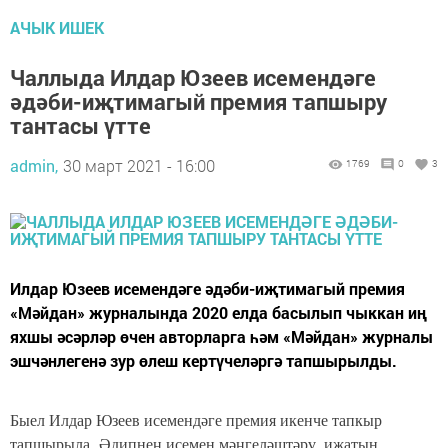
АЧЫК ИШЕК
Чаллыда Илдар Юзеев исемендәге
әдәби-иҗтимагый премия тапшыру
тантасы үтте
admin,
30 март 2021 - 16:00
1769
0
3
Илдар Юзеев исемендәге әдәби-иҗтимагый премия
«Мәйдан» журналында 2020 елда басылып чыккан иң
яхшы әсәрләр өчен авторларга һәм «Мәйдан» журналы
эшчәнлегенә зур өлеш кертүчеләргә тапшырылды.
Быел Илдар Юзеев исемендәге премия икенче тапкыр
тапшырыла. Әдипнең исемен мәңгеләштәрү, иҗатын