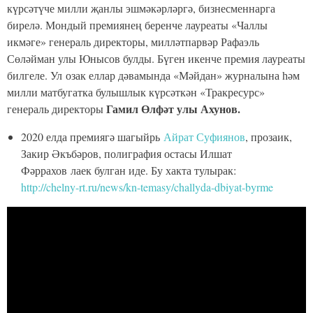
күрсәтүче милли җанлы эшмәкәрләргә, бизнесменнарга
бирелә. Мондый премиянең беренче лауреаты «Чаллы
икмәге» генераль директоры, милләтпарвәр Рафаэль
Сөләйман улы Юнысов булды. Бүген икенче премия лауреаты
билгеле. Ул озак еллар дәвамында «Мәйдан» журналына һәм
милли матбугатка булышлык күрсәткән «Тракресурс»
Гамил Өлфәт улы Ахунов.
генераль директоры
2020 елда премиягә шагыйрь
Айрат Суфиянов
, прозаик,
Закир Әкъбәров, полиграфия остасы Илшат
Фәррахов лаек булган иде. Бу хакта тулырак:
http://chelny-rt.ru/news/kn-temasy/challyda-dbiyat-byrme