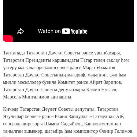
Тантанада Татарстан Дәүләт Советы рәисе урынбасары,
Татарстан Президенты каршындагы Татар телен саклау һәм
үстерү мәсьәләләре комиссиясе рәисе Марат Әхмәтов,
Татарстан Дәүләт Советының мәгариф, мәдәният, фән һәм
милли мәсьәләләр буенча Комитет рәисе Айрат Зарипов,
Татарстан Дәүләт Советы депутатлары Камил Нугаев,
Марсель Мингалимов катнашты.
Кичәдә Татарстан Дәүләт Советы депутаты, Татарстан
Язучылар берлеге рәисе Ркаил Зәйдулла, «Татмедиа» АҖ
генераль дирекоры Шамил Садыйков, Башкортостаннан
танылган эшмәкәр, шагыйрь һәм композитор Фәнир Галимов,