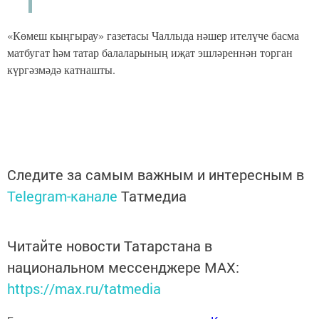
«Көмеш кыңгырау» газетасы
Чаллыда нәшер ителүче басма
матбугат һәм татар балаларының иҗат эшләреннән торган
күргәзмәдә катнашты.
Следите за самым важным и интересным в
Telegram-канале
Татмедиа
Читайте новости Татарстана в
национальном мессенджере MАХ:
https://max.ru/tatmedia