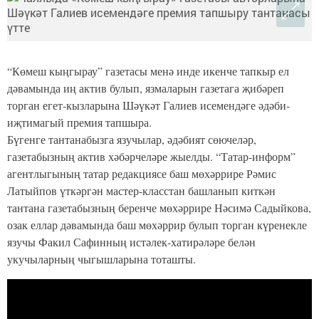
“Көмеш кыңгырау” газетасы менә инде икенче тапкыр ел
дәвамында иң актив булып, язмаларын газетага җибәреп
торган егет-кызларына Шәүкәт Галиев исемендәге әдәби-
иҗтимагый премия тапшыра.
Бүгенге тантанабызга язучылар, әдәбият сөючеләр,
газетабызның актив хәбәрчеләре жыелды. “Татар-информ”
агентлыгының татар редакциясе баш мөхәррире Рәмис
Латыйпов үткәргән мастер-класстан башланып киткән
тантана газетабызның беренче мөхәррире Нәсимә Садыйкова,
озак еллар дәвамында баш мөхәррир булып торган күренекле
язучы Факил Сафинның истәлек-хатирәләре белән
укучыларның чыгышларына тоташты.