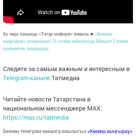
Бу чара хакында «Татар информ» язмасы.►
«Көмеш
кыңгырау» редакциясе 25 еллык юбилеенда Шәүкәт Галиев
премиясен тапшырды
Следите за самым важным и интересным в
Telegram-канале
Татмедиа
Читайте новости Татарстана в
национальном мессенджере MАХ:
https://max.ru/tatmedia
Безнең телеграм каналга язылыгыз
«Көмеш кыңгырау»