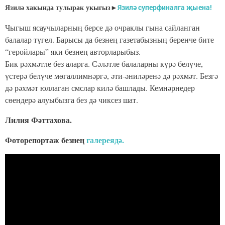
Язилә хакында тулырак укыгыз►
Язилә суперфиналга җыена!
Чыгыш ясаучыларның берсе дә очраклы гына сайланган
балалар түгел. Барысы да безнең газетабызның беренче бите
“геройлары” яки безнең авторларыбыз.
Бик рәхмәтле без аларга. Сәләтле балаларны күрә белүче,
үстерә белүче мөгаллимнәргә, әти-әниләренә дә рәхмәт. Безгә
дә рәхмәт юллаган смслар килә башлады. Кемнәрнедер
сөендерә алуыбызга без дә чиксез шат.
Лилия Фәттахова.
Фоторепортаж безнең
галереядә.