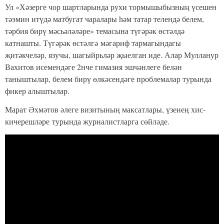
Ул «Хәзерге чор шартларында рухи тормышыбызның үсешен
тәэмин итүдә матбугат чаралары һәм татар телендә белем,
тәрбия бирү мәсьәләләре» темасына түгәрәк өстәлдә
катнашты. Түгәрәк өстәлгә мәгариф тармагындагы
җитәкчеләр, язучы, шагыйрьләр җыелган иде. Алар Мулланур
Вахитов исемендәге 2нче гимазия эшчәнлеге белән
таныштылар, белем бирү өлкәсендәге проблемалар турында
фикер алыштылар.
Марат Әхмәтов әлеге визитының максатлары, үзенең хис-
кичерешләре турында журналистларга сөйләде.