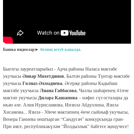
Башка видеолар►
безнең ютуб каналда.
Быелгы лауреатларыбыз - Арча районы Наласа мәктәбе
Әнвәр Мөхетдинов
укучысы
, Балтач районы Түнтәр мәктәбе
Гөлназ Әхмәдиева
укучысы
, Әгерҗе районы Кадыбаш
Лиана Габбасова
мәктәбе укучысы
, Чаллы шәһәренең 41нче
Диләрә Кашапова
мәктәп укучысы
– нәфис сүз осталары да
икән әле. Алия Нурисламова, Инзилә Абдуллина, Язилә
Хисамова... Язилә - 30нче мәктәпнең 4нче сыйныф укучысы,
Венера Ганиева оештырган “Сандугач” конкурсында гран-
При иясе, республикакүләм “Йолдызлык” бәйгесе җиңүчесе!