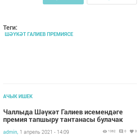
Теги:
ШӘҮКӘТ ГАЛИЕВ ПРЕМИЯСЕ
АЧЫК ИШЕК
Чаллыда Шәүкәт Галиев исемендәге
премия тапшыру тантанасы булачак
admin,
1 апрель 2021 - 14:09
1362
0
3