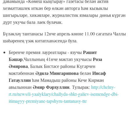
дәвамында «Көмеш кыңгырау» газетасы белән актив
хезмәттәшлек иткән бер өлкән авторга һәм кызыклы
шигырьләре, хикәяләре, журналистик язмалары дөнья күргән
дүрт укучы бала лаек булачак.
Бүләкләү тантанасы 12нче апрель көнне 11.00 сәгатьтә Чаллы
шәһәренең үзәк китапханәсендә була.
Рәшит
Беренче премия
лауреатлары - язучы
Бәшәр
Роза
,Чаллының 41нче мәктәп укучысы
Әмирова
, Балык Бистәсе районы Күгәрчен
Әдилә Мингарипова
Инсаф
мәктәбеннән
белән
Гатауллин
һәм Мамадыш районы Кече Кирмән
Әмир Фәрхуллин
авылыннан
. Тулырак:
http://chelny-
rt.ru/news/il-yaalyklary/challyda-shkt-galiev-isemendge-dbi-
itimagyy-premiyane-tapshyru-tantanasy-tte