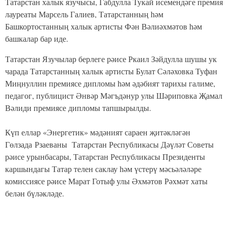
Татарстан халык язучысы, Габдулла Тукай исемендәге премия
лауреаты Марсель Галиев, Татарстанның һәм
Башкортостанның халык артисты Фән Вәлиәхмәтов һәм
башкалар бар иде.
Татарстан Язучылар берлеге рәисе Ркаил Зәйдулла шушы ук
чарада Татарстанның халык артисты Булат Сәләховка Туфан
Миңнуллин премиясе дипломы һәм әдәбият тарихы галиме,
педагог, публицист Әнвәр Мәгъдәнур улы Шәриповка Җамал
Вәлиди премиясе дипломы тапшырылды.
Күп еллар «Энергетик» мәдәният сараен җитәкләгән
Гөлзада Рзаеваны Татарстан Республикасы Дәүләт Советы
рәисе урынбасары, Татарстан Республикасы Президенты
каршындагы Татар телен саклау һәм үстерү мәсьәләләре
комиссиясе рәисе Марат Готыф улы Әхмәтов Рәхмәт хаты
белән бүләкләде.