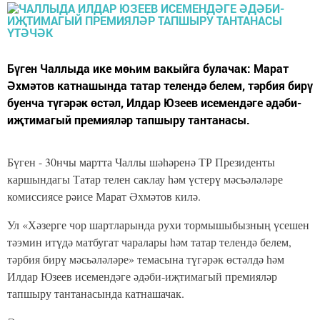
Бүген Чаллыда ике мөһим вакыйга булачак: Марат
Әхмәтов катнашында татар телендә белем, тәрбия бирү
буенча түгәрәк өстәл, Илдар Юзеев исемендәге әдәби-
иҗтимагый премияләр тапшыру тантанасы.
Бүген - 30нчы мартта Чаллы шәһәренә ТР Президенты
каршындагы Татар телен саклау һәм үстерү мәсьәләләре
комиссиясе рәисе Марат Әхмәтов килә.
Ул «Хәзерге чор шартларында рухи тормышыбызның үсешен
тәэмин итүдә матбугат чаралары һәм татар телендә белем,
тәрбия бирү мәсьәләләре» темасына түгәрәк өстәлдә һәм
Илдар Юзеев исемендәге әдәби-иҗтимагый премияләр
тапшыру тантанасында катнашачак.