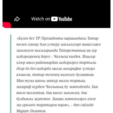
«Бүген без
ТР Президенты каршындагы Татар
телен саклау һәм үстерү мәсьәләләре комиссиясе
эшчәнлеге кысаларында Татарстанның иң зур
шәһәрләренең берсе - Чаллыга килдек. Яшьләр
хәзер авыл-районнардан шәһәрләргә тартыла.
Әгәр дә без шәһәрдә милли мәгарифне үстерә
алмасак, татар теленең киләчәге булмаячак.
Мин тулы канлы матур милли тормыш,
мәгариф күрдем Чаллының бу мәктәбендә. Бик
көчле коллектив, бик көчле эшчәнлек, бик
булдыклы җитәкче. Башка мәктәпләргә әлеге
эш үрнәген таратырга кирәк», - дип сөйләде
Марат Әхмәтов.