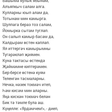
Башыма яулык ябынам,
Алъяпкыч салам алга.
Кулларны юып алам да,
Тотынам мин камырга.
Шулпага бераз тоз салам,
Йомырка сытам туглап.
Он салып камыр басам да,
Калдырам өстен каплап.
Ял иттергәч камырымны
Түгәрәкләп җәямен.
Куна тактасы өстендә
Җәймәмне киптерәмен.
Бер-берсе өстенә куям
Теленгән тасмаларны.
Нечкә, нәзек токмач итеп,
Һәм кисәм мин аларны.
Яңа кискән токмач белән
Бик тә тәмле була аш.
Күңелле: «Ярдәмчем!», - диеп,