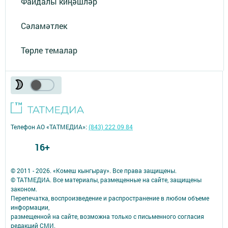
Файдалы киңәшләр
Сәламәтлек
Төрле темалар
Телефон АО «ТАТМЕДИА»:
(843) 222 09 84
16+
© 2011 - 2026. «Комеш кынгырау». Все права защищены.
© ТАТМЕДИА. Все материалы, размещенные на сайте, защищены
законом.
Перепечатка, воспроизведение и распространение в любом объеме
информации,
размещенной на сайте, возможна только с письменного согласия
редакций СМИ.