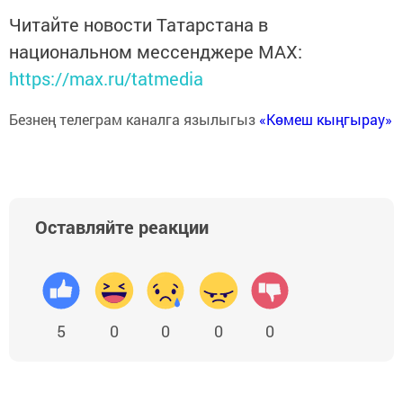
Читайте новости Татарстана в
национальном мессенджере MАХ:
https://max.ru/tatmedia
Безнең телеграм каналга язылыгыз
«Көмеш кыңгырау»
Оставляйте реакции
5
0
0
0
0