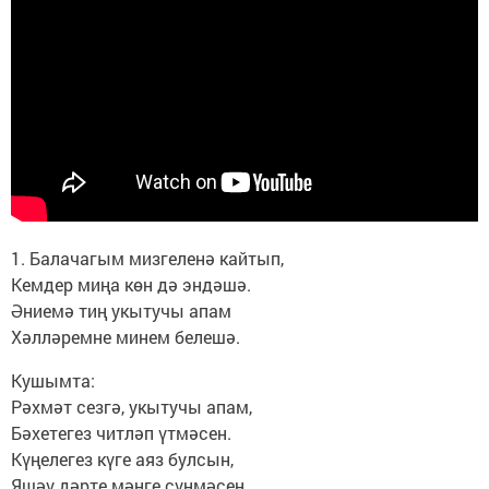
1. Балачагым мизгеленә кайтып,
Кемдер миңа көн дә эндәшә.
Әниемә тиң укытучы апам
Хәлләремне минем белешә.
Кушымта:
Рәхмәт сезгә, укытучы апам,
Бәхетегез читләп үтмәсен.
Күңелегез күге аяз булсын,
Яшәү дәрте мәңге сүнмәсен.