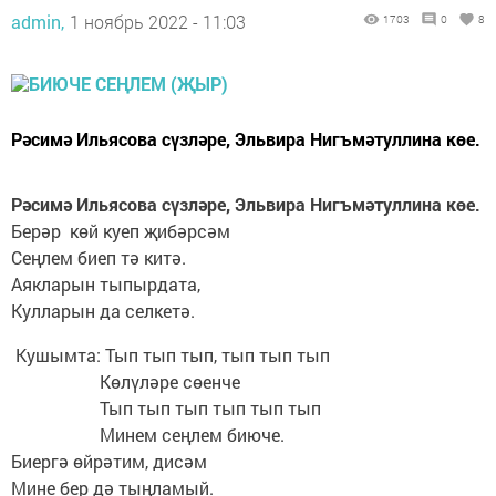
admin,
1 ноябрь 2022 - 11:03
1703
0
8
Рәсимә Ильясова сүзләре, Эльвира Нигъмәтуллина көе.
Рәсимә Ильясова сүзләре, Эльвира Нигъмәтуллина көе.
Берәр көй куеп җибәрсәм
Сеңлем биеп тә китә.
Аякларын тыпырдата,
Кулларын да селкетә.
Кушымта: Тып тып тып, тып тып тып
Көлүләре сөенче
Тып тып тып тып тып тып
Минем сеңлем биюче.
Биергә өйрәтим, дисәм
Мине бер дә тыңламый.