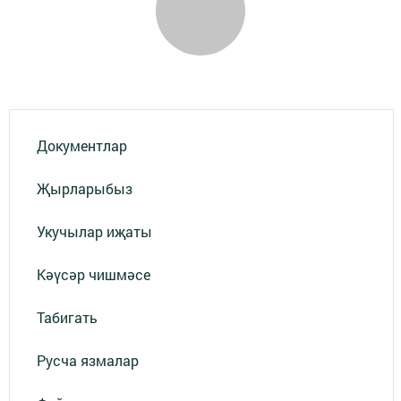
Документлар
Җырларыбыз
Укучылар иҗаты
Кәүсәр чишмәсе
Табигать
Русча язмалар