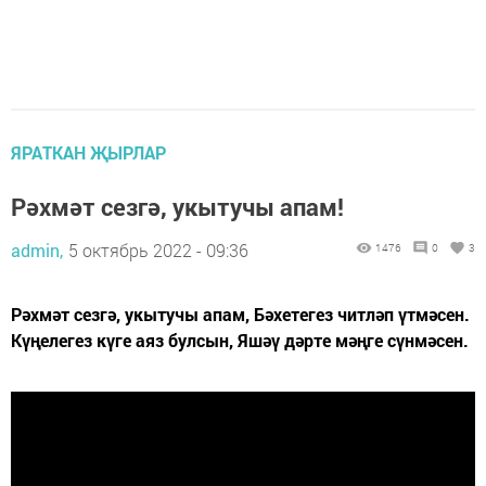
ЯРАТКАН ҖЫРЛАР
Рәхмәт сезгә, укытучы апам!
admin,
5 октябрь 2022 - 09:36
1476
0
3
Рәхмәт сезгә, укытучы апам, Бәхетегез читләп үтмәсен.
Күңелегез күге аяз булсын, Яшәү дәрте мәңге сүнмәсен.