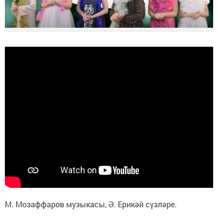
М. Мозаффаров музыкасы, Ә. Ерикәй сүзләре.