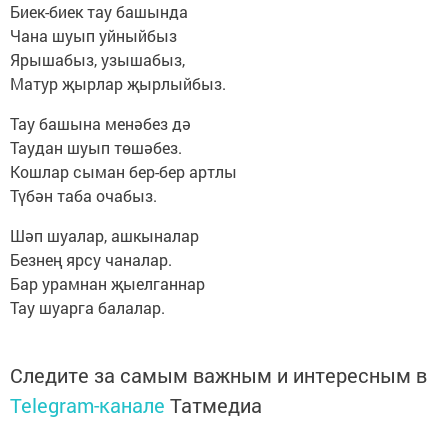
Биек-биек тау башында
Чана шуып уйныйбыз
Ярышабыз, узышабыз,
Матур җырлар җырлыйбыз.
Тау башына менәбез дә
Таудан шуып төшәбез.
Кошлар сыман бер-бер артлы
Түбән таба очабыз.
Шәп шуалар, ашкыналар
Безнең ярсу чаналар.
Бар урамнан җыелганнар
Тау шуарга балалар.
Следите за самым важным и интересным в
Telegram-канале
Татмедиа