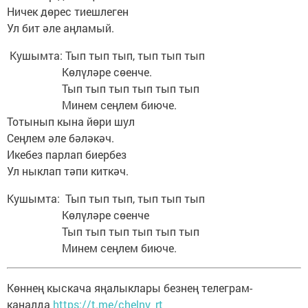
Ничек дөрес тиешлеген
Ул бит әле аңламый.
Кушымта: Тып тып тып, тып тып тып
Көлүләре сөенче.
Тып тып тып тып тып тып
Минем сеңлем биюче.
Тотынып кына йөри шул
Сеңлем әле бәләкәч.
Икебез парлап биербез
Ул ныклап тәпи киткәч.
Кушымта: Тып тып тып, тып тып тып
Көлүләре сөенче
Тып тып тып тып тып тып
Минем сеңлем биюче.
Көннең кыскача яңалыклары безнең телеграм-
каналда
https://t.me/chelny_rt