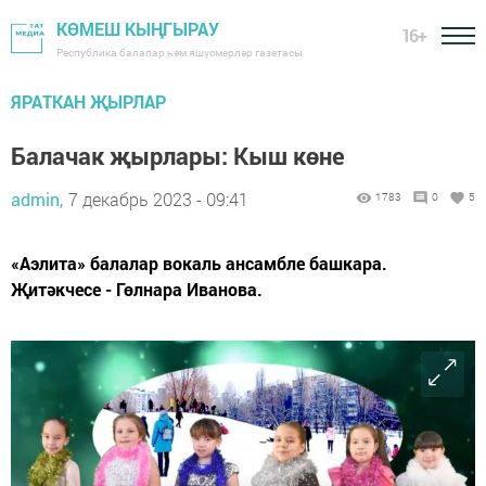
КӨМЕШ КЫҢГЫРАУ
16+
Республика балалар һәм яшүсмерләр газетасы
ЯРАТКАН ҖЫРЛАР
Балачак җырлары: Кыш көне
admin,
7 декабрь 2023 - 09:41
1783
0
5
«Аэлита» балалар вокаль ансамбле башкара.
Җитәкчесе - Гөлнара Иванова.