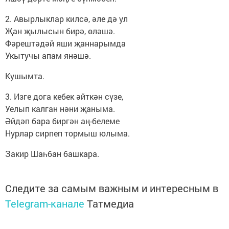
2. Авырлыклар килсә, әле дә ул
Җан җылысын бирә, өләшә.
Фәрештәдәй яши җаннарымда
Укытучы апам янәшә.
Кушымта.
3. Изге дога кебек әйткән сүзе,
Уелып калган нәни җаныма.
Әйдәп бара биргән аң-белеме
Нурлар сирпеп тормыш юлыма.
Закир Шаһбан башкара.
Следите за самым важным и интересным в
Telegram-канале
Татмедиа