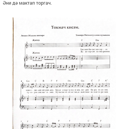
Әни дә мактап торгач.