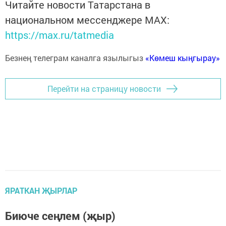
Читайте новости Татарстана в
национальном мессенджере MАХ:
https://max.ru/tatmedia
Безнең телеграм каналга язылыгыз
«Көмеш кыңгырау»
Перейти на страницу новости
ЯРАТКАН ҖЫРЛАР
Биюче сеңлем (җыр)