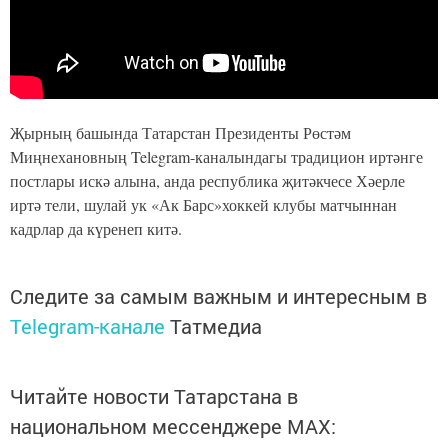
Җырның башында Татарстан Президенты Рөстәм
Миңнехановның Telegram-каналындагы традицион иртәнге
постлары искә алына, анда республика җитәкчесе Хәерле
иртә тели, шулай ук «Ак Барс»хоккей клубы матчыннан
кадрлар да күренеп китә.
Следите за самым важным и интересным в
Telegram-канале
Татмедиа
Читайте новости Татарстана в
национальном мессенджере MАХ: