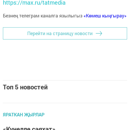
https://max.ru/tatmedia
Безнең телеграм каналга язылыгыз
«Көмеш кыңгырау»
Перейти на страницу новости
Топ 5 новостей
ЯРАТКАН ҖЫРЛАР
«Күңелле сәяхәт»