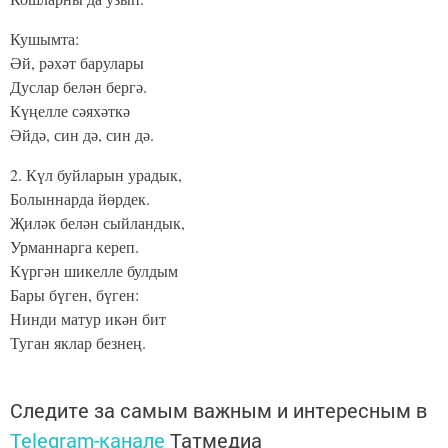
Кушымта:
Әй, рәхәт барулары
Дуслар белән бергә.
Күңелле сәяхәткә
Әйдә, син дә, син дә.
2. Күл буйларын урадык,
Болыннарда йөрдек.
Җиләк белән сыйландык,
Урманнарга кереп.
Күргән шикелле булдым
Бары бүген, бүген:
Нинди матур икән бит
Туган яклар безнең.
Следите за самым важным и интересным в
Telegram-канале
Татмедиа