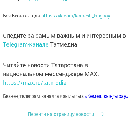
Без Вконтактеда
https://vk.com/komesh_kingiray
Следите за самым важным и интересным в
Telegram-канале
Татмедиа
Читайте новости Татарстана в
национальном мессенджере MАХ:
https://max.ru/tatmedia
Безнең телеграм каналга язылыгыз
«Көмеш кыңгырау»
Перейти на страницу новости