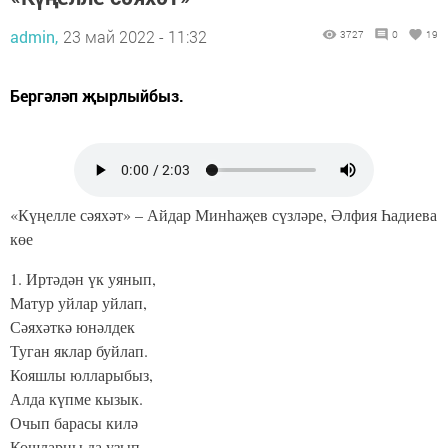
admin,
23 май 2022 - 11:32
3727
0
19
Бергәләп җырлыйбыз.
«Күңелле сәяхәт» – Айдар Минһаҗев сүзләре, Әлфия Һадиева
көе
1. Иртәдән үк уянып,
Матур уйлар уйлап,
Сәяхәткә юнәлдек
Туган яклар буйлап.
Кояшлы юлларыбыз,
Алда күпме кызык.
Очып барасы килә
Кошларны да узып.