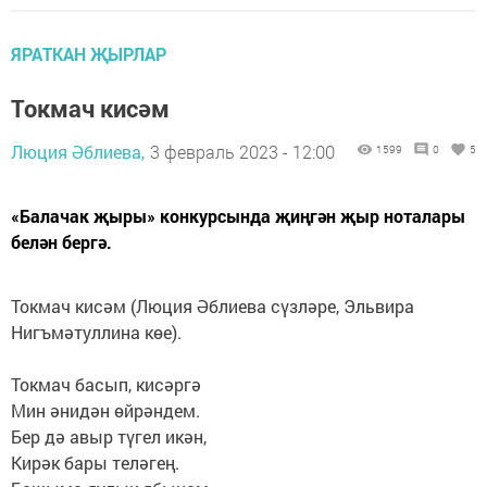
ЯРАТКАН ҖЫРЛАР
Токмач кисәм
Люция Әблиева,
3 февраль 2023 - 12:00
1599
0
5
«Балачак җыры» конкурсында җиңгән җыр ноталары
белән бергә.
Токмач кисәм (Люция Әблиева сүзләре, Эльвира
Нигъмәтуллина көе).
Токмач басып, кисәргә
Мин әнидән өйрәндем.
Бер дә авыр түгел икән,
Кирәк бары теләгең.