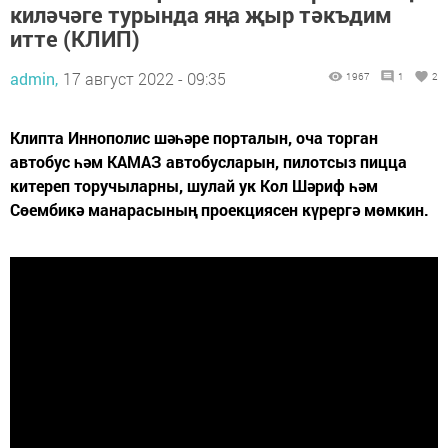
киләчәге турында яңа җыр тәкъдим
итте (КЛИП)
admin,
17 август 2022 - 09:35
1967
1
2
Клипта Иннополис шәһәре порталын, оча торган
автобус һәм КАМАЗ автобусларын, пилотсыз пицца
китереп торучыларны, шулай ук Кол Шәриф һәм
Сөембикә манарасының проекциясен күрергә мөмкин.