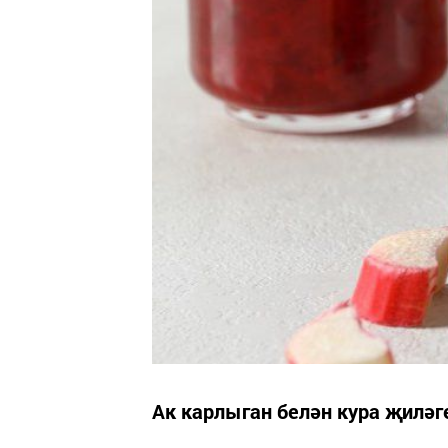
Ак карлыган белән кура җиләг