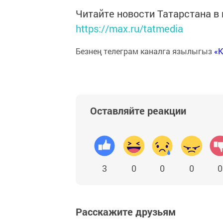
Читайте новости Татарстана 
https://max.ru/tatmedia
Безнең телеграм каналга язылыгыз
«
Оставляйте реакции
3
0
0
0
0
Расскажите друзьям