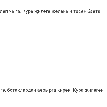
леп чыга. Кура җиләге желеның төсен баета
гә, ботаклардан аерырга кирәк. Кура җиләген