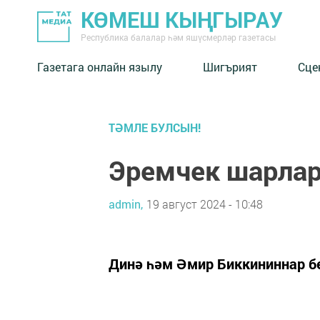
КӨМЕШ КЫҢГЫРАУ
Республика балалар һәм яшүсмерләр газетасы
Газетага онлайн язылу
Шигърият
Сце
ТӘМЛЕ БУЛСЫН!
Эремчек шарла
admin,
19 август 2024 - 10:48
Динә һәм Әмир Биккининнар б