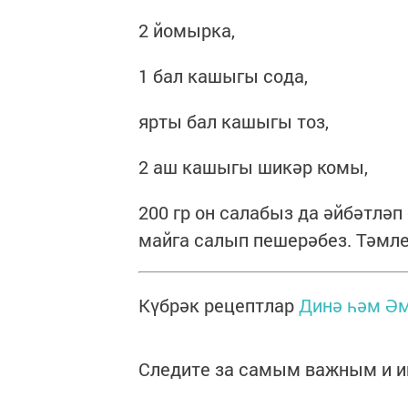
2 йомырка,
1 бал кашыгы сода,
ярты бал кашыгы тоз,
2 аш кашыгы шикәр комы,
200 гр он салабыз да әйбәтлә
майга салып пешерәбез. Тәмле
Күбрәк рецептлар
Динә һәм Әм
Следите за самым важным и 