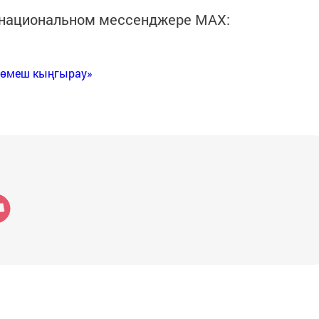
в национальном мессенджере MАХ:
Көмеш кыңгырау»