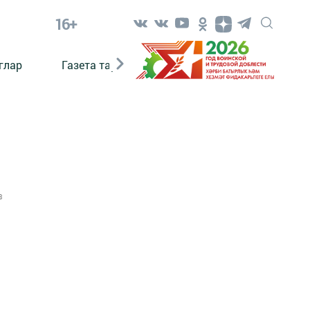
16+
глар
Газета тарихы
Әкият
Әкият язаб
3