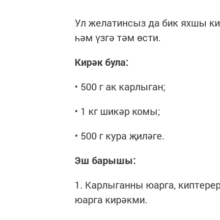
Ул желатинсыз да бик яхшы ки
һәм үзгә тәм өсти.
Кирәк була:
• 500 г ак карлыган;
• 1 кг шикәр комы;
• 500 г кура җиләге.
Эш барышы:
1. Карлыганны юарга, киптерер
юарга кирәкми.