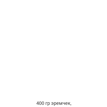
400 гр эремчек,