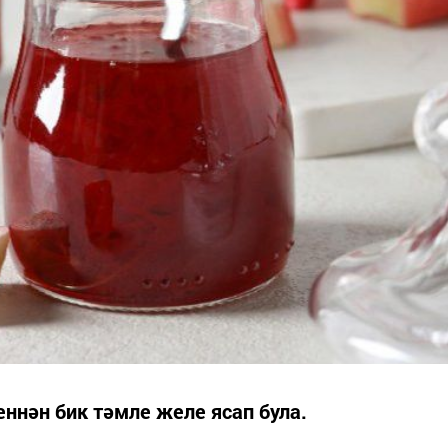
еннән бик тәмле желе ясап була.