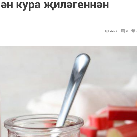
лән кура җиләгеннән
2298
0