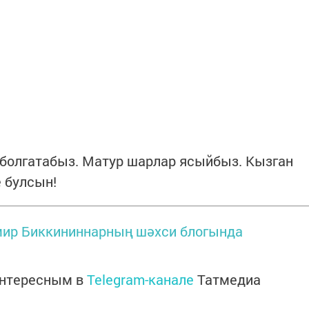
п болгатабыз. Матур шарлар ясыйбыз. Кызган
 булсын!
ир Биккининнарның шәхси блогында
интересным в
Telegram-канале
Татмедиа