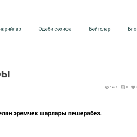
нарийлар
Әдәби сәхифә
Бәйгеләр
Бло
ры
1421
0
елән эремчек шарлары пешерәбез.