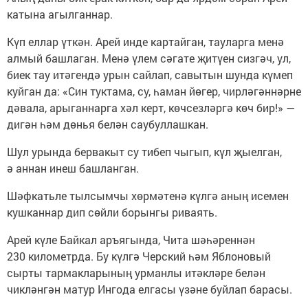
катына агылганнар.
Күп еллар үткән. Арей инде картайган, тауларга менә
алмый башлаган. Менә үлем сәгате җитүен сизгәч, ул,
биек тау итәгендә урын сайлап, савытын шунда күмеп
куйган да: «Син туктама, су, һаман йөгер, чирләгәннәрне
дәвала, арыганнарга хәл керт, көчсезләргә көч бир!» —
дигән һәм дөнья белән саубуллашкан.
Шул урында бервакыт су тибеп чыгып, күл җыелган,
ә аннан инеш башланган.
Шәфкатьле тылсымчы хөрмәтенә күлгә аның исемен
кушканнар дип сөйли борынгы риваять.
Арей күле Байкал аръягында, Чита шәһәреннән
230 километрда. Бу күлгә Черский һәм Яблоновый
сырты тармакларының урманлы итәкләре белән
чикләнгән матур Ингода елгасы үзәне буйлап барасы.