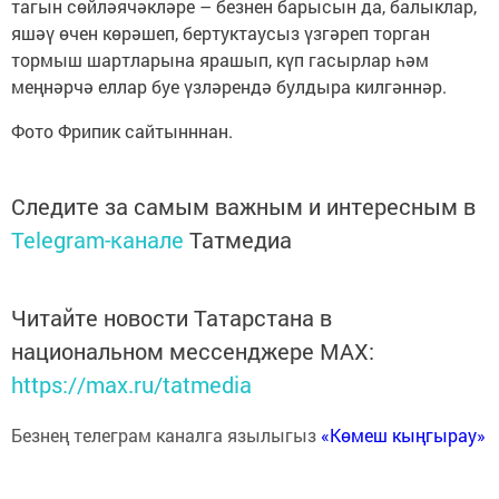
тагын сөйләячәкләре – безнен барысын да, балыклар,
яшәү өчен көрәшеп, бертуктаусыз үзгәреп торган
тормыш шартларына ярашып, күп гасырлар һәм
меңнәрчә еллар буе үзләрендә булдыра килгәннәр.
Фото Фрипик сайтынннан.
Следите за самым важным и интересным в
Telegram-канале
Татмедиа
Читайте новости Татарстана в
национальном мессенджере MАХ:
https://max.ru/tatmedia
Безнең телеграм каналга язылыгыз
«Көмеш кыңгырау»