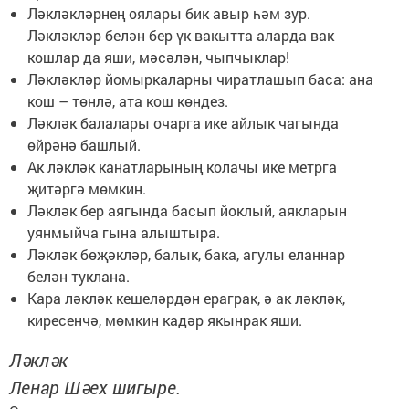
Ләкләкләрнең оялары бик авыр һәм зур.
Ләкләкләр белән бер үк вакытта аларда вак
кошлар да яши, мәсәлән, чыпчыклар!
Ләкләкләр йомыркаларны чиратлашып баса: ана
кош – төнлә, ата кош көндез.
Ләкләк балалары очарга ике айлык чагында
өйрәнә башлый.
Ак ләкләк канатларының колачы ике метрга
җитәргә мөмкин.
Ләкләк бер аягында басып йоклый, аякларын
уянмыйча гына алыштыра.
Ләкләк бөҗәкләр, балык, бака, агулы еланнар
белән туклана.
Кара ләкләк кешеләрдән ераграк, ә ак ләкләк,
киресенчә, мөмкин кадәр якынрак яши.
Ләкләк
Ленар Шәех шигыре.