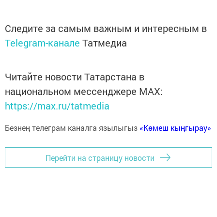
Следите за самым важным и интересным в
Telegram-канале
Татмедиа
Читайте новости Татарстана в
национальном мессенджере MАХ:
https://max.ru/tatmedia
Безнең телеграм каналга язылыгыз
«Көмеш кыңгырау»
Перейти на страницу новости