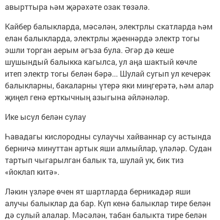
авырттыра һәм җәрәхәте озак төзәлә.
Кайбер балыкларда, мәсәлән, электрлы скатларда һәм
елан балыкларда, электрлы җәеннәрдә электр тогы
эшли торган аерым әгъза була. Әгәр дә кеше
шушындый балыкка кагылса, ул аңа шактый көчле
итеп электр тогы белән бәрә... Шулай сугып ул кечерәк
балыкларны, бакаларны үтерә яки миңгерәтә, һәм алар
җиңел генә ерткычның азыгына әйләнәләр.
Ике ысул белән сулау
Һавадагы кислородны сулаучы хайваннар су астында
берничә минуттан артык яши алмыйлар, үләләр. Судан
тартып чыгарылган балык та, шулай ук, бик тиз
«йоклап китә».
Ләкин үзләре өчен ят шартларда берникадәр яши
алучы балыклар да бар. Күп кенә балыклар тире белән
дә сулый алалар. Мәсәлән, табан балыкта тире белән