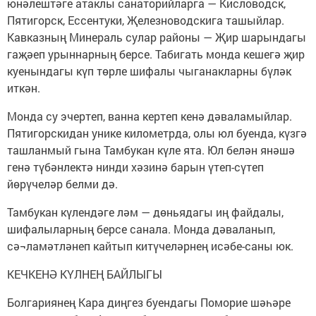
юнәлештәге атаклы санаторийларга — Кисловодск,
Пятигорск, Ессентуки, Җелезноводскига ташыйлар.
Кавказның Минераль сулар районы — Җир шарындагы
гаҗәеп урыннарның берсе. Табигать монда кешегә җир
куенындагы күп төрле шифалы чыганакларны бүләк
иткән.
Монда су эчертеп, ванна кертеп кенә дәваламыйлар.
Пятигорскидан унике километрда, олы юл буенда, күзгә
ташланмый гына Тамбукан күле ята. Юл белән янәшә
генә түбәнлектә нинди хәзинә барын үтеп-сүтеп
йөрүчеләр белми дә.
Тамбукан күлендәге ләм — дөньядагы иң файдалы,
шифалыларның берсе санала. Монда дәваланып,
сә¬ламәтләнеп кайтып китүчеләрнең исәбе-саны юк.
КЕЧКЕНӘ КҮЛНЕҢ БАЙЛЫГЫ
Болгариянең Кара диңгез буендагы Поморие шәһәре