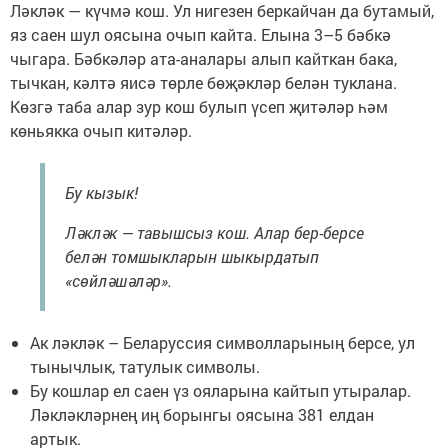
Ләкләк — күчмә кош. Ул нигезен беркайчан да бутамый,
яз саен шул оясына очып кайта. Елына 3–5 бәбкә
чыгара. Бәбкәләр ата-аналары алып кайткан бака,
тычкан, кәлтә яисә төрле бөҗәкләр белән туклана.
Көзгә таба алар зур кош булып үсеп җитәләр һәм
көньякка очып китәләр.
Бу кызык!
Ләкләк — тавышсыз кош. Алар бер-берсе
белән томшыкларын шыкырдатып
«сөйләшәләр».
Ак ләкләк – Беларуссия символларының берсе, ул
тынычлык, татулык символы.
Бу кошлар ел саен үз ояларына кайтып утыралар.
Ләкләкләрнең иң борынгы оясына 381 елдан
артык.