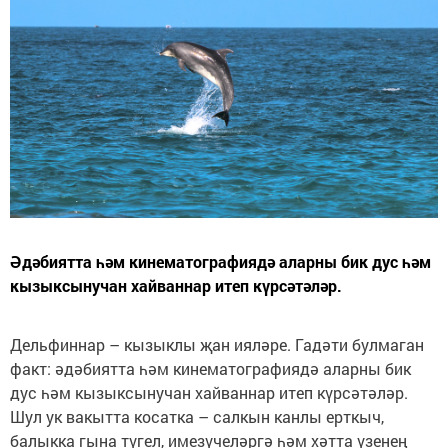
Әдәбиятта һәм кинематографиядә аларны бик дус һәм
кызыксынучан хайваннар итеп күрсәтәләр.
Дельфиннар – кызыклы җан ияләре. Гадәти булмаган
факт: әдәбиятта һәм кинематографиядә аларны бик
дус һәм кызыксынучан хайваннар итеп күрсәтәләр.
Шул ук вакытта косатка – салкын канлы ерткыч,
балыкка гына түгел, имезүчеләргә һәм хәтта үзенең