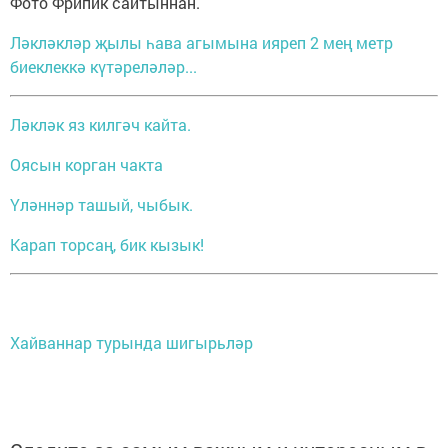
Фото Фрипик сайтыннан.
Ләкләкләр җылы һава агымына ияреп 2 мең метр
биеклеккә күтәреләләр...
Ләкләк яз килгәч кайта.
Оясын корган чакта
Yләннәр ташый, чыбык.
Карап торсаң, бик кызык!
Хайваннар турында шигырьләр