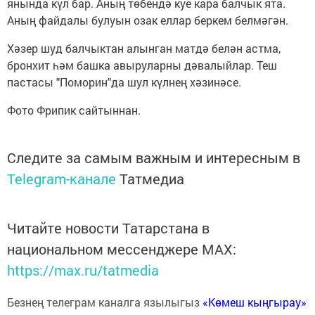
янында күл бар. Аның төбендә куе кара балчык ята.
Аның файдалы булуын озак еллар беркем белмәгән.
Хәзер шуд балчыктан алынган матдә белән астма,
бронхит һәм башка авыруларны дәвалыйлар. Теш
пастасы "Поморин"да шул күлнең хәзинәсе.
Фото Фрипик сайтыннан.
Следите за самым важным и интересным в
Telegram-канале
Татмедиа
Читайте новости Татарстана в
национальном мессенджере MАХ:
https://max.ru/tatmedia
Безнең телеграм каналга язылыгыз
«Көмеш кыңгырау»