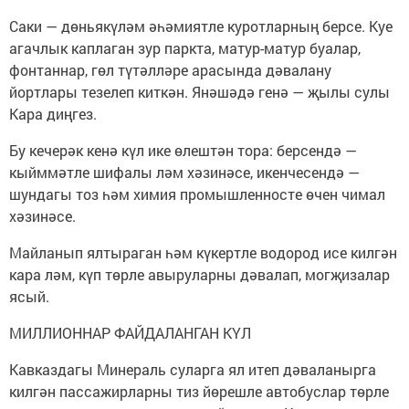
Саки — дөньякүләм әһәмиятле куротларның берсе. Куе
агачлык каплаган зур паркта, матур-матур буалар,
фонтаннар, гөл түтәлләре арасында дәвалану
йортлары тезелеп киткән. Янәшәдә генә — җылы сулы
Кара диңгез.
Бу кечерәк кенә күл ике өлештән тора: берсендә —
кыйммәтле шифалы ләм хәзинәсе, икенчесендә —
шундагы тоз һәм химия промышленносте өчен чимал
хәзинәсе.
Майланып ялтыраган һәм күкертле водород исе килгән
кара ләм, күп төрле авыруларны дәвалап, могҗизалар
ясый.
МИЛЛИОННАР ФАЙДАЛАНГАН КҮЛ
Кавказдагы Минераль суларга ял итеп дәваланырга
килгән пассажирларны тиз йөрешле автобуслар төрле