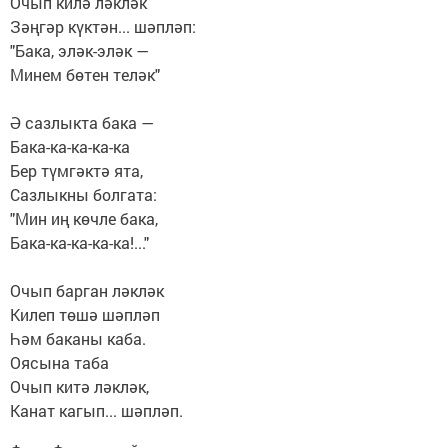
Очып килә ләкләк
Зәңгәр күктән... шәпләп:
"Бака, эләк-эләк —
Минем бөтен теләк"
Ә сазлыкта бака —
Бака-ка-ка-ка-ка
Бер түмгәктә ята,
Сазлыкны болгата:
"Мин иң көчле бака,
Бака-ка-ка-ка-ка!..."
Очып барган ләкләк
Килеп төшә шәпләп
Һәм баканы каба.
Оясына таба
Очып китә ләкләк,
Канат кагып... шәпләп.