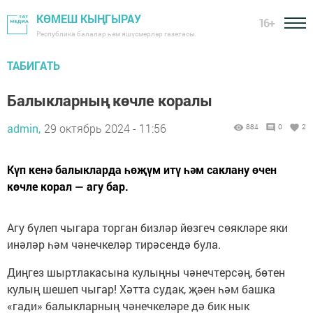
КӨМЕШ КЫҢГЫРАУ
16+
Республика балалар һәм яшүсмерләр газетасы
ТАБИГАТЬ
Балыкларның көчле коралы
admin,
29 октябрь 2024 - 11:56
884
0
2
Күп кенә балыкларда һөҗүм итү һәм саклану өчен
көчле корал — агу бар.
Агу бүлеп чыгара торган бизләр йөзгеч сөякләре яки
инәләр һәм чәнечкеләр тирәсендә була.
Диңгез шыртлакасына кулыңны чәнечтерсәң, бөтен
кулың шешеп чыгар! Хәтта судак, җәен һәм башка
«гади» балыкларның чәнечкеләре дә бик нык