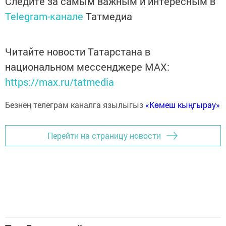
Следите за самым важным и интересным в
Telegram-канале
Татмедиа
Читайте новости Татарстана в
национальном мессенджере MАХ:
https://max.ru/tatmedia
Безнең телеграм каналга язылыгыз
«Көмеш кыңгырау»
Перейти на страницу новости