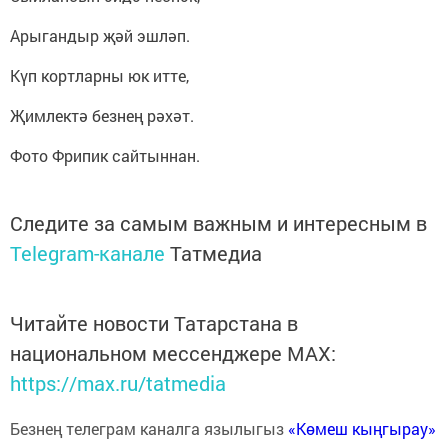
Арыгандыр җәй эшләп.
Күп кортларны юк итте,
Җимлектә безнең рәхәт.
Фото Фрипик сайтыннан.
Следите за самым важным и интересным в
Telegram-канале
Татмедиа
Читайте новости Татарстана в
национальном мессенджере MАХ:
https://max.ru/tatmedia
Безнең телеграм каналга язылыгыз
«Көмеш кыңгырау»