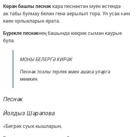
Көрән башлы песнәк
кара песнәктән муен өстендә
ак табы булмау белән генә аерылып тора. Ул усак һәм
каен орлыкларын ярата.
Бүрекле песнәк
нең башында кикрик сыман каурые
була.
МОНЫ БЕЛЕРГӘ КИРӘК
Песнәк тозлы терлек маен ашаса үләргә
мөмкин.
Песнәк
Йолдыз Шәрәпова
«Бигрәк суык кышларын,