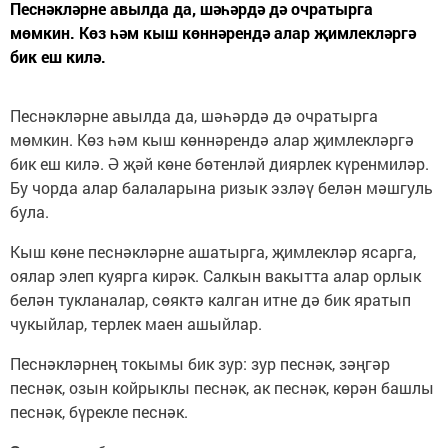
Песнәкләрне авылда да, шәһәрдә дә очратырга
мөмкин. Көз һәм кыш көннәрендә алар җимлекләргә
бик еш килә.
Песнәкләрне авылда да, шәһәрдә дә очратырга
мөмкин. Көз һәм кыш көннәрендә алар җимлекләргә
бик еш килә. Ә җәй көне бөтенләй диярлек күренмиләр.
Бу чорда алар балаларына ризык эзләү белән мәшгуль
була.
Кыш көне песнәкләрне ашатырга, җимлекләр ясарга,
оялар элеп куярга кирәк. Салкын вакытта алар орлык
белән тукланалар, сөяктә калган итне дә бик яратып
чукыйлар, терлек маен ашыйлар.
Песнәкләрнең токымы бик зур: зур песнәк, зәңгәр
песнәк, озын койрыклы песнәк, ак песнәк, көрән башлы
песнәк, бүрекле песнәк.