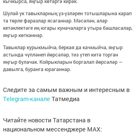
кычкырса, яңгыр көтәргә кирәк.
Шулай ук тавыкларның үз-үзләрен тотышларына карап
та төрле фаразлар ясаганнар. Мәсәлән, алар
кетәклектәге иң югары куначаларга утыра башласалар,
яңгыр көткәннәр.
Тавыклар курыкмыйча, беркая да качмыйча, яңгыр
астында чүпләнеп йөрсәләр, тиз үтеп китә торган
яңгыр булачак. Койрыкларын боргалап йөрсәләр —
давылга, буранга юраганнар.
Следите за самым важным и интересным в
Telegram-канале
Татмедиа
Читайте новости Татарстана в
национальном мессенджере MАХ: