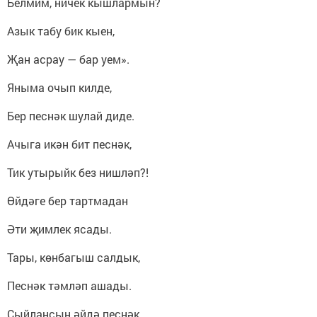
Белмим, ничек кышлармын?
Азык табу бик кыен,
Җан асрау — бар уем».
Яныма очып килде,
Бер песнәк шулай диде.
Ачыга икән бит песнәк,
Тик утырыйк без нишләп?!
Өйдәге бер тартмадан
Әти җимлек ясады.
Тары, көнбагыш салдык,
Песнәк тәмләп ашады.
Сыйлансын әйдә песнәк,