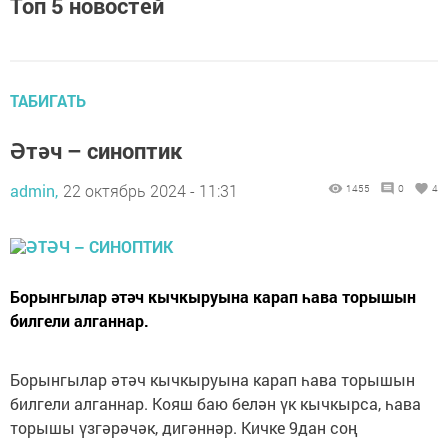
Топ 5 новостей
ТАБИГАТЬ
Әтәч – синоптик
admin,
22 октябрь 2024 - 11:31
1455
0
4
Борынгылар әтәч кычкыруына карап һава торышын
билгели алганнар.
Борынгылар әтәч кычкыруына карап һава торышын
билгели алганнар. Кояш баю белән үк кычкырса, һава
торышы үзгәрәчәк, дигәннәр. Кичке 9дан соң