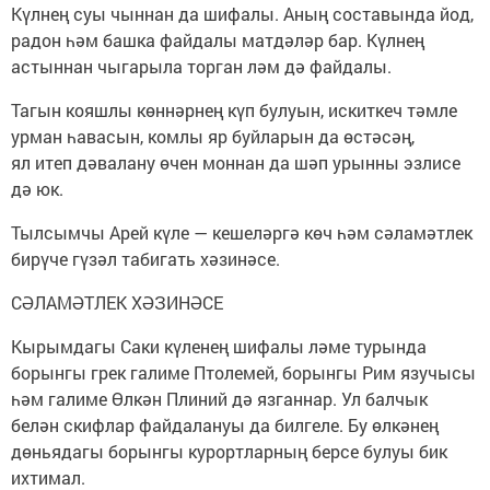
Күлнең суы чыннан да шифалы. Аның составында йод,
радон һәм башка файдалы матдәләр бар. Күлнең
астыннан чыгарыла торган ләм дә файдалы.
Тагын кояшлы көннәрнең күп булуын, искиткеч тәмле
урман һавасын, комлы яр буйларын да өстәсәң,
ял итеп дәвалану өчен моннан да шәп урынны эзлисе
дә юк.
Тылсымчы Арей күле — кешеләргә көч һәм сәламәтлек
бирүче гүзәл табигать хәзинәсе.
СӘЛАМӘТЛЕК ХӘЗИНӘСЕ
Кырымдагы Саки күленең шифалы ләме турында
борынгы грек галиме Птолемей, борынгы Рим язучысы
һәм галиме Өлкән Плиний дә язганнар. Ул балчык
белән скифлар файдалануы да билгеле. Бу өлкәнең
дөньядагы борынгы курортларның берсе булуы бик
ихтимал.