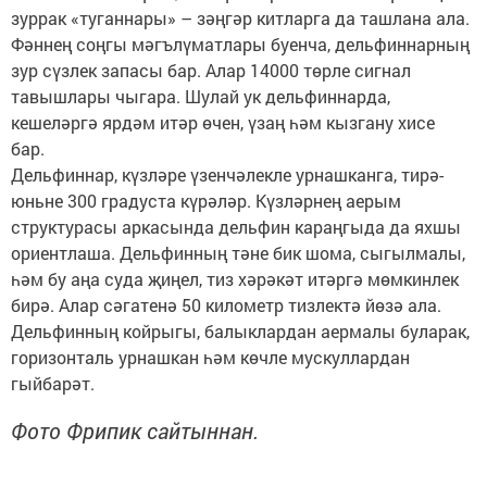
зуррак «туганнары» – зәңгәр китларга да ташлана ала.
Фәннең соңгы мәгълүматлары буенча, дельфиннарның
зур сүзлек запасы бар. Алар 14000 төрле сигнал
тавышлары чыгара. Шулай ук дельфиннарда,
кешеләргә ярдәм итәр өчен, үзаң һәм кызгану хисе
бар.
Дельфиннар, күзләре үзенчәлекле урнашканга, тирә-
юньне 300 градуста күрәләр. Күзләрнең аерым
структурасы аркасында дельфин караңгыда да яхшы
ориентлаша. Дельфинның тәне бик шома, сыгылмалы,
һәм бу аңа суда җиңел, тиз хәрәкәт итәргә мөмкинлек
бирә. Алар сәгатенә 50 километр тизлектә йөзә ала.
Дельфинның койрыгы, балыклардан аермалы буларак,
горизонталь урнашкан һәм көчле мускуллардан
гыйбарәт.
Фото Фрипик сайтыннан.