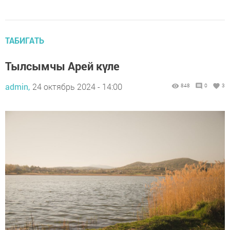
ТАБИГАТЬ
Тылсымчы Арей күле
admin,
24 октябрь 2024 - 14:00
848
0
3