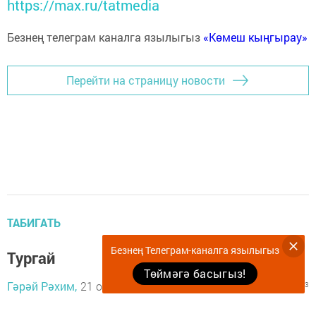
https://max.ru/tatmedia
Безнең телеграм каналга язылыгыз
«Көмеш кыңгырау»
Перейти на страницу новости
ТАБИГАТЬ
Безнең Телеграм-каналга язылыгыз
Тургай
Төймәгә басыгыз!
Гәрәй Рәхим,
21 октябрь 2024 - 10:37
976
0
3