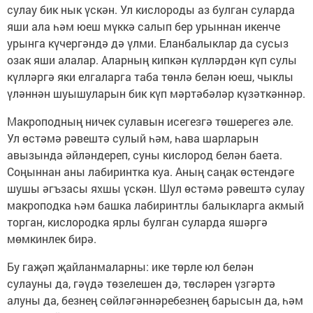
сулау бик нык үскән. Ул кислороды аз булган суларда
яши ала һәм юеш мүккә салып бер урыннан икенче
урынга күчергәндә дә үлми. Еланбалыклар да сусыз
озак яши алалар. Аларның кипкән күлләрдән күп сулы
күлләргә яки елгаларга таба төнлә белән юеш, чыклы
үләннән шуышуларын бик күп мәртәбәләр күзәткәннәр.
Макроподның ничек сулавын исегезгә төшерегез әле.
Ул өстәмә рәвештә сулый һәм, һава шарларын
авызында әйләндереп, суны кислород белән баета.
Соңыннан аны лабиринтка куа. Аның саңак өстендәге
шушы әгъзасы яхшы үскән. Шул өстәмә рәвештә сулау
макроподка һәм башка лабиринтлы балыкларга акмый
торган, кислородка ярлы булган суларда яшәргә
мөмкинлек бирә.
Бу гаҗәп җайланмаларны: ике төрле юл белән
сулауны да, гәүдә төзелешен дә, төсләрен үзгәртә
алуны да, безнең сөйләгәннәребезнең барысын да, һәм