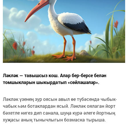
Ләкләк — тавышсыз кош. Алар бер-берсе белән
томшыкларын шыкырдатып «сөйләшәләр».
Ләкләк үзенең зур оясын авыл өе түбәсендә чыбык-
чабык һәм ботаклардан ясый. Ләкләк оялаган йорт
бәхетле нигез дип санала, шуңа күрә әлеге йортның
хуҗасы аның тынычлыгын бозмаска тырыша.