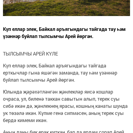
Күп еллар элек, Байкал аръягындагы тайгада тау һәм
үзәннәр буйлап тылсымчы Арей йөргән.
ТЫЛСЫМЧЫ АРЕЙ КҮЛЕ
Күп еллар элек, Байкал аръягындагы тайгада
ерткычлар гына яшәгән заманда, тау һәм үзәннәр
буйлап тылсымчы Арей йөргән.
Юлында җәрәхәтләнгән җәнлекләр яисә кошлар
очраса, ул, биленә таккан савытын алып, терек суы
сибә икән дә, җәнлекнең ярасы, кошның канаты шунда
ук төзәлә икән. Күпме генә сипмәсен, аның терек суы
бердә кимеми икән.
Аның даны бик ерак киткән, бар да ярдәм сорап Арей