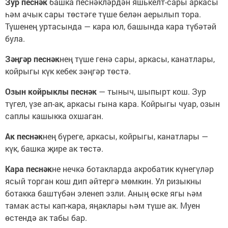
Зур песнәк
башка песнәкләрдән яшькелт-сары аркасы
һәм ачык сары төстәге түше белән аерылып тора.
Түшенең уртасында — кара юл, башында кара түбәтәй
була.
Зәңгәр песнәк
нең түше генә сары, аркасы, канатлары,
койрыгы күк кебек зәңгәр төстә.
Озын койрыклы песнәк
— тыныч, шыпырт кош. Зур
түгел, үзе ап-ак, аркасы гына кара. Койрыгы чуар, озын
саплы кашыкка охшаган.
Ак песнәк
нең бүреге, аркасы, койрыгы, канатлары —
күк, башка җире ак төстә.
Кара песнәк
не нечкә ботакларда акробатик күнегүләр
ясый торган кош дип әйтергә мөмкин. Ул ризыкны
ботакка баштүбән эленеп эзли. Аның өске ягы һәм
тамак асты кап-кара, яңаклары һәм түше ак. Муен
өстендә ак табы бар.