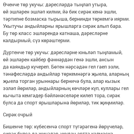
Өченче төр укучы: дәресләрдә тыңлап утыра,
өй эшләрен эшләп килми, йә бик сирәк кенә эшли,
тәртипне бозмаска тырыша, бернинди төркемгә иярми.
Укытучы андыйларны ярышларга сирәк алып бара.
Бу төр класс эшләрендә катнаша, дәресләрне
калдырмый, сүз көрәштерми.
Дүртенче төр укучы: дәресләрне юньләп тыңламый,
өй эшләрен кайбер фәннәрдән генә эшли, ансын
да каяндыр күчереп. Бөтен нәрсәдән гел гаеп эзли,
тәнәфесләрдә андыйлар төркемнәргә җыела, аларның
җыела торган урыннары берничә була, алар кызык
эзләп йөриләр, андыйларның көчләре күп, куллары гел
кычыта кемгәдер бәйләнәселәре килеп тора, сирәк
булса да спорт ярышларына йөриләр, тик җиңмиләр.
Сирәк очрый
Бишенче төр: күбесенчә спорт түгәрәгенә йөрүчеләр,
сирәк булса да җиңәләр, укудан артта калмаска