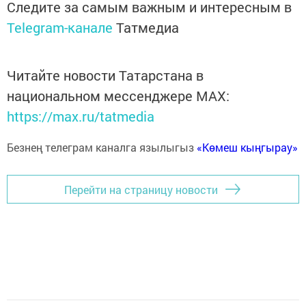
Следите за самым важным и интересным в
Telegram-канале
Татмедиа
Читайте новости Татарстана в
национальном мессенджере MАХ:
https://max.ru/tatmedia
Безнең телеграм каналга язылыгыз
«Көмеш кыңгырау»
Перейти на страницу новости