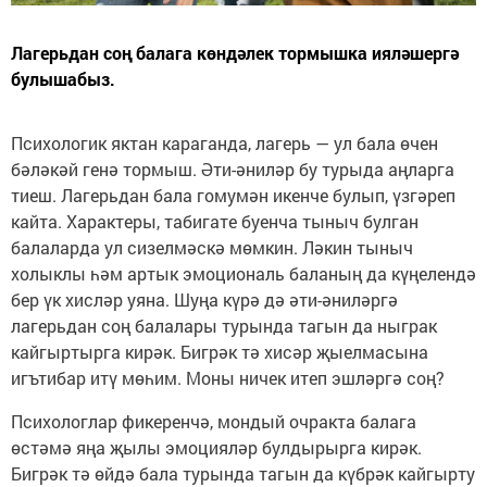
Лагерьдан соң балага көндәлек тормышка ияләшергә
булышабыз.
Психологик яктан караганда, лагерь — ул бала өчен
бәләкәй генә тормыш. Әти-әниләр бу турыда аңларга
тиеш. Лагерьдан бала гомумән икенче булып, үзгәреп
кайта. Характеры, табигате буенча тыныч булган
балаларда ул сизелмәскә мөмкин. Ләкин тыныч
холыклы һәм артык эмоциональ баланың да күңелендә
бер үк хисләр уяна. Шуңа күрә дә әти-әниләргә
лагерьдан соң балалары турында тагын да ныграк
кайгыртырга кирәк. Бигрәк тә хисәр җыелмасына
игътибар итү мөһим. Моны ничек итеп эшләргә соң?
Психологлар фикеренчә, мондый очракта балага
өстәмә яңа җылы эмоцияләр булдырырга кирәк.
Бигрәк тә өйдә бала турында тагын да күбрәк кайгырту