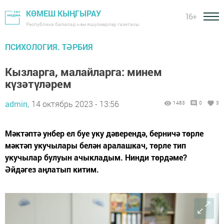
КӨМЕШ КЫҢГЫРАУ
16+
Республика балалар һәм яшүсмерләр газетасы
ПСИХОЛОГИЯ. ТӘРБИЯ
Кызларга, малайларга: минем
күзәтүләрем
admin,
14 октябрь 2023 - 13:56
1483
0
3
Мәктәптә унбер ел буе уку дәверендә, берничә төрле
мәктәп укучылары белән аралашкач, төрле тип
укучылар булуын ачыкладым. Нинди төрдәме?
Әйдәгез аңлатып китим.