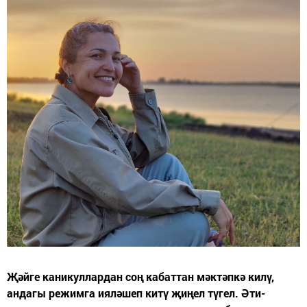
Җәйге каникуллардан соң кабаттан мәктәпкә килү,
андагы режимга ияләшеп китү җиңел түгел. Әти-