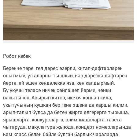
Робот кебек
Беренче төре: гел дәрес әзерли, китап-дәфтәрләрен
онытмый, ул аларны тышлый, һәр дәрескә дәфтәрен
йөртә, өй эшен көндәлеккә яза, көн калдырмый.
Бу укучы теләсә ничек сөйләшеп йөрми, чөнки
вакыты юк. Авырып китсә, ике-өч көннән килә,
укытучының кушкан бер генә эшенә дә каршы килми,
арып-талып булса да бөтен җиргә өлгерергә тырыша,
ярышларга, конкурсларга, олимпиадаларга, газета
чыгаруда, макулатура җыюда, концерт номерларында
һәм класс белән бәйле булган барлык чараларда