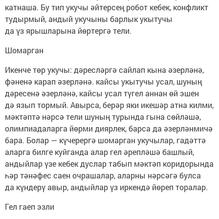
катнаша. Бу тип укучы әйтерсең робот кебек, конфликт
тудырмый, андый укучыны барлык укытучы
да үз ярышларына йөртергә тели.
Шомарган
Икенче төр укучы: дәресләргә сайлап кына әзерләнә,
фәненә карап әзерләнә. кайсы укытучы усал, шуның
дәресенә әзерләнә, кайсы усал түгел аннан өй эшен
дә язып тормый. Авырса, берәр яки икешәр атна килми,
мәктәптә нәрсә тели шуның турында гына сөйләшә,
олимпиадаларга йөрми диярлек, барса да әзерләнмичә
бара. Болар — күчерергә шомарган укучылар, гадәттә
аларга билге куйганда алар гел әрепләшә башлый,
андыйлар үзе кебек дуслар табып мәктәп коридорында
һәр тәнәфес саен очрашалар, аларны нәрсәгә булса
да күндерү авыр, андыйлар үз иркендә йөреп торалар.
Гел гаеп эзли