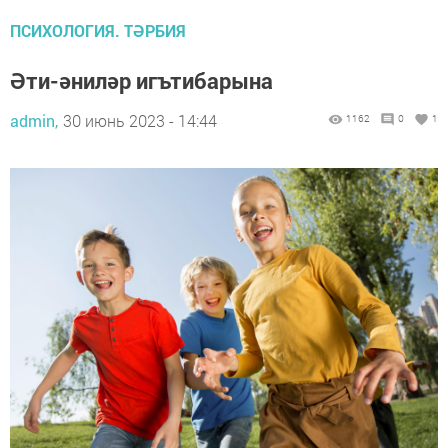
ПСИХОЛОГИЯ. ТӘРБИЯ
Әти-әниләр игътибарына
admin,
30 июнь 2023 - 14:44
1162
0
1