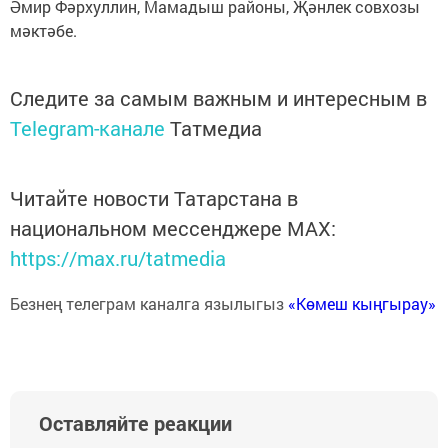
Әмир Фәрхуллин, Мамадыш районы, Җәнлек совхозы
мәктәбе.
Следите за самым важным и интересным в
Telegram-канале
Татмедиа
Читайте новости Татарстана в
национальном мессенджере MАХ:
https://max.ru/tatmedia
Безнең телеграм каналга язылыгыз
«Көмеш кыңгырау»
Оставляйте реакции