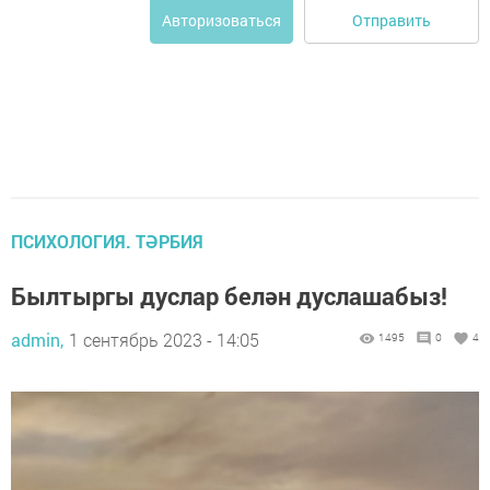
Отправить
Авторизоваться
ПСИХОЛОГИЯ. ТӘРБИЯ
Былтыргы дуслар белән дуслашабыз!
admin,
1 сентябрь 2023 - 14:05
1495
0
4