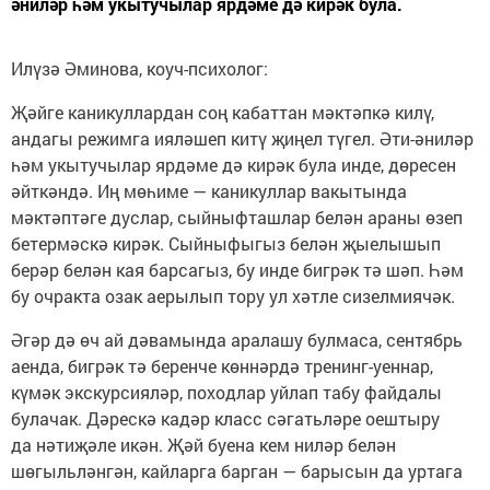
әниләр һәм укытучылар ярдәме дә кирәк була.
Илүзә Әминова, коуч-психолог:
Җәйге каникуллардан соң кабаттан мәктәпкә килү,
андагы режимга ияләшеп китү җиңел түгел. Әти-әниләр
һәм укытучылар ярдәме дә кирәк була инде, дөресен
әйткәндә. Иң мөһиме — каникуллар вакытында
мәктәптәге дуслар, сыйныфташлар белән араны өзеп
бетермәскә кирәк. Сыйныфыгыз белән җыелышып
берәр белән кая барсагыз, бу инде бигрәк тә шәп. Һәм
бу очракта озак аерылып тору ул хәтле сизелмиячәк.
Әгәр дә өч ай дәвамында аралашу булмаса, сентябрь
аенда, бигрәк тә беренче көннәрдә тренинг-уеннар,
күмәк экскурсияләр, походлар уйлап табу файдалы
булачак. Дәрескә кадәр класс сәгатьләре оештыру
да нәтиҗәле икән. Җәй буена кем ниләр белән
шөгыльләнгән, кайларга барган — барысын да уртага