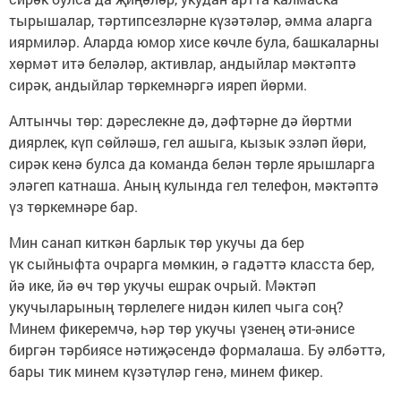
тырышалар, тәртипсезләрне күзәтәләр, әмма аларга
иярмиләр. Аларда юмор хисе көчле була, башкаларны
хөрмәт итә беләләр, активлар, андыйлар мәктәптә
сирәк, андыйлар төркемнәргә ияреп йөрми.
Алтынчы төр: дәреслекне дә, дәфтәрне дә йөртми
диярлек, күп сөйләшә, гел ашыга, кызык эзләп йөри,
сирәк кенә булса да команда белән төрле ярышларга
эләгеп катнаша. Аның кулында гел телефон, мәктәптә
үз төркемнәре бар.
Мин санап киткән барлык төр укучы да бер
үк сыйныфта очрарга мөмкин, ә гадәттә класста бер,
йә ике, йә өч төр укучы ешрак очрый. Мәктәп
укучыларының төрлелеге нидән килеп чыга соң?
Минем фикеремчә, һәр төр укучы үзенең әти-әнисе
биргән тәрбиясе нәтиҗәсендә формалаша. Бу әлбәттә,
бары тик минем күзәтүләр генә, минем фикер.