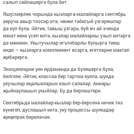
салып сөйләшергә була бит.
Яшүсмерлек чорында кызларга-малайларга сентябрь
аеруча авыр тәэсир итә, чөнки табигый үзгәрешләр
дә күп була. Әйтик, тавыш үзгәрә, буй өч ай эчендә
кинәт кенә үсеп китә, кызлар малайларны узып китәргә
дә мөмкин. Укытучылар игътибарлы булырга тиеш
инде — кызларга комплимент ясарга, егетләрне мактап
җибәрергә.
Эмоцияләрне уен ярдәмендә дә бүлешергә була,
билгеле. Әйтик, класска бер тартма куела, шунда
укучылар яңалыкларын язып салалар. Аннары
җыйнаулашып укыйлар. Бу да берләштерә.
Сентябрьдә малайлар-кызлар бер-берсенә ничек тиз
күнегеп, дуслашып китә, уку процессы шулкадәр
җиңелрәк биреләчәк.