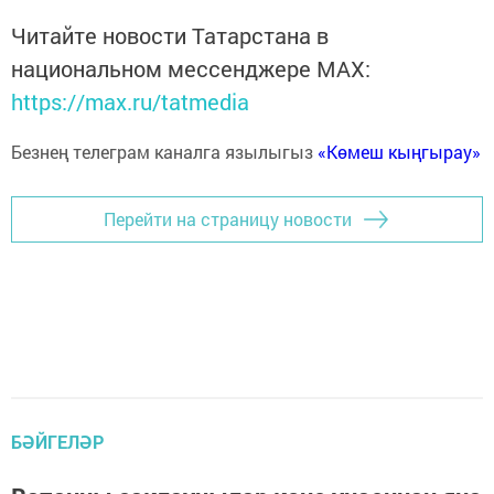
Читайте новости Татарстана в
национальном мессенджере MАХ:
https://max.ru/tatmedia
Безнең телеграм каналга язылыгыз
«Көмеш кыңгырау»
Перейти на страницу новости
БӘЙГЕЛӘР