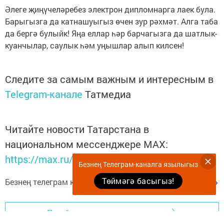
Әлеге җиңүчеләребез электрон дипломнарга лаек була.
Барыгызга да катнашуыгыз өчен зур рәхмәт. Алга таба
да бергә булыйк! Яңа еллар һәр барчагызга да шатлык-
куанчылар, саулык һәм уңышлар алып килсен!
Следите за самым важным и интересным в
Telegram-канале
Татмедиа
Читайте новости Татарстана в
национальном мессенджере MАХ:
https://max.ru/tatmedia
Безнең Телеграм-каналга язылыгыз
Төймәгә басыгыз!
Безнең телеграм каналга язылыгыз
«Көмеш кыңгырау»
Перейти на страницу новости