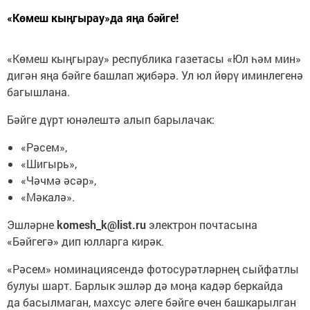
«Көмеш кыңгырау»да яңа бәйге!
«Көмеш кыңгырау» республика газетасы «Юл һәм мин»
дигән яңа бәйге башлап җибәрә. Ул юл йөрү иминлегенә
багышлана.
Бәйге дүрт юнәлештә алып барылачак:
«Рәсем»,
«Шигырь»,
«Чәчмә әсәр»,
«Мәкалә».
Эшләрне
komesh_k@list.ru
электрон почтасына
«Бәйгегә» дип юлларга кирәк.
«Рәсем» номинациясендә фотосурәтләрнең сыйфатлы
булуы шарт. Барлык эшләр дә моңа кадәр беркайда
да басылмаган, махсус әлеге бәйге өчен башкарылган