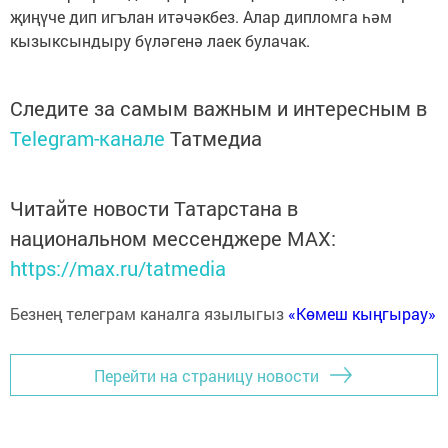
җиңүче дип игълан итәчәкбез. Алар дипломга һәм
кызыксындыру бүләгенә лаек булачак.
Следите за самым важным и интересным в
Telegram-канале
Татмедиа
Читайте новости Татарстана в
национальном мессенджере MАХ:
https://max.ru/tatmedia
Безнең телеграм каналга язылыгыз
«Көмеш кыңгырау»
Перейти на страницу новости