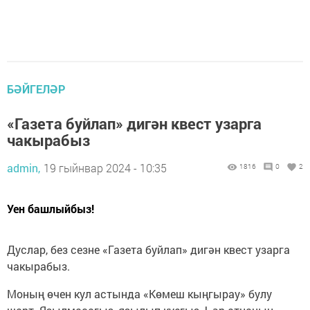
БӘЙГЕЛӘР
«Газета буйлап» дигән квест узарга
чакырабыз
admin,
19 гыйнвар 2024 - 10:35
1816
0
2
Уен башлыйбыз!
Дуслар, без сезне «Газета буйлап» дигән квест узарга
чакырабыз.
Моның өчен кул астында «Көмеш кыңгырау» булу