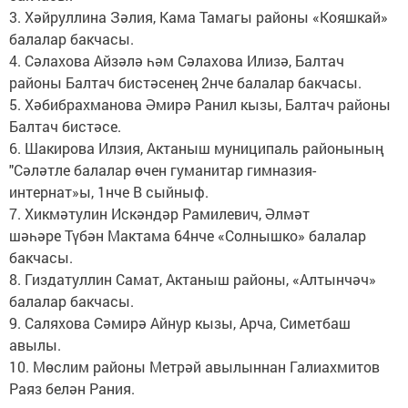
3. Хәйруллина Зәлия, Кама Тамагы районы «Кояшкай»
балалар бакчасы.
4. Сәлахова Айзәлә һәм Сәлахова Илизә, Балтач
районы Балтач бистәсенең 2нче балалар бакчасы.
5. Хәбибрахманова Әмирә Ранил кызы, Балтач районы
Балтач бистәсе.
6. Шакирова Илзия, Актаныш муниципаль районының
"Сәләтле балалар өчен гуманитар гимназия-
интернат»ы, 1нче В сыйныф.
7. Хикмәтулин Искәндәр Рамилевич, Әлмәт
шәһәре Түбән Мактама 64нче «Солнышко» балалар
бакчасы.
8. Гиздатуллин Самат, Актаныш районы, «Алтынчәч»
балалар бакчасы.
9. Саляхова Сәмирә Айнур кызы, Арча, Симетбаш
авылы.
10. Мөслим районы Метрәй авылыннан Галиахмитов
Раяз белән Рания.