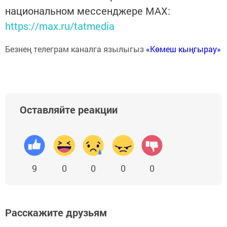
национальном мессенджере MАХ:
https://max.ru/tatmedia
Безнең телеграм каналга язылыгыз
«Көмеш кыңгырау»
Оставляйте реакции
9
0
0
0
0
Расскажите друзьям