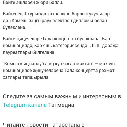
Бәйге эшләрен жюри бәяли.
Бәйгенең II турында катнашкан барлык укучылар
да «Көмеш кыңгырау» электрон дипломы белән
бүләкләнә.
Бәйге җиңүчеләре Гала-концертта бүләкләнә. Һәр
номинациядә, һәр яшь категориясендә I, II, III дәрәҗә
лауреатлары билгеләнә.
"Көмеш кыңгырау"га иң күп язган мәктәп" — махсус
номинациясе җиңүчеләренә Гала-концертта рәхмәт
хатлары тапшырыла.
Следите за самым важным и интересным в
Telegram-канале
Татмедиа
Читайте новости Татарстана в