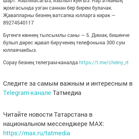
шарт. Язылмасагыз, язылып куегыз. Һәр атнаның
җомгасында узган саннан бер бирем булачак.
Җавапларны безнең ватсапка юлларга кирәк —
89274540117
Бүгенге көннең тылсымлы саны — 5. Димәк, бишенче
булып дөрес җавап бирүченең телефонына 300 сум
юллаячакбыз.
Сорау безнең телеграм-каналда
https://t.me/chelny_rt
Следите за самым важным и интересным в
Telegram-канале
Татмедиа
Читайте новости Татарстана в
национальном мессенджере MАХ:
https://max.ru/tatmedia