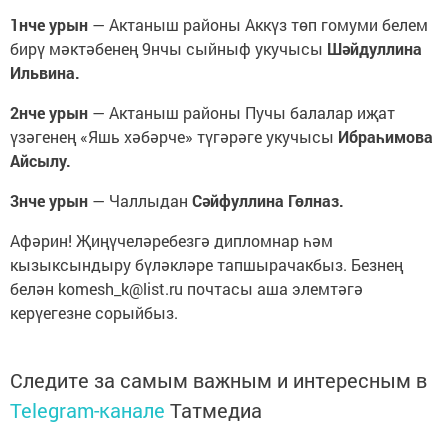
1нче урын
— Актаныш районы Аккүз төп гомуми белем
бирү мәктәбенең 9нчы сыйныф укучысы
Шәйдуллина
Ильвина.
2нче урын
— Актаныш районы Пучы балалар иҗат
үзәгенең «Яшь хәбәрче» түгәрәге укучысы
Ибраһимова
Айсылу.
3нче урын
— Чаллыдан
Сәйфуллина Гөлназ.
Афәрин! Җиңүчеләребезгә дипломнар һәм
кызыксындыру бүләкләре тапшырачакбыз. Безнең
белән komesh_k@list.ru почтасы аша элемтәгә
керүегезне сорыйбыз.
Следите за самым важным и интересным в
Telegram-канале
Татмедиа