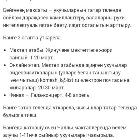
Бәйгенең максаты — укучыларның татар телендә
сөйләм дәрәҗәсен камилләштерү, балаларны рухи,
интеллектуаль яктан баету, иҗат осталыгын арттыру.
Бәйге 3 этапта үткәрелә.
Мәктәп этабы. Җиңүчене мәктәптәге жюри
сайлый. 1-20 март.
Онлайн этап. Мәктәп этабында җиңгән укучылар
видеовизиткаларын (үзләре белән таныштыру
һәм чыгыш) komesh_k@list.ru электрон почтасына
җибәрәләр. 20-30 март.
Финал — Гала-концерт. 4-8 апрель.
Бәйге татар телендә үткәрелә, чыгышлар татар телендә
булырга тиеш.
Бәйгедә катнашу өчен Чаллы мәктәплерендә белем
алучы 1-11нче сыйныф укучылары чакырыла.