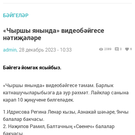
БӘЙГЕЛӘР
«Чыршы янында» видеобәйгесе
нәтиҗәләре
admin,
28 декабрь 2023 - 10:33
2089
0
6
Бәйгегә йомгак ясыйбыз.
«Чыршы янында» видеобәйгесе тәмам. Барлык
катнашучыларыбызга да зур рәхмәт. Лайклар санына
карап 10 җиңүчене билгеләдек.
1.Идрисова Регина Ленар кызы, Азнакай шәһәре, 9нчы
балалар бакчасы.
2. Нәҗипов Рамил, Балтачның «Сөенеч» балалар
бакчасы.