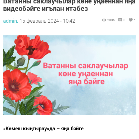
Ватанны саклаучылар көне уңаеннан яңа
видеобәйге игълан итәбез
admin,
15 февраль 2024 - 10:42
2035
0
1
«Көмеш кыңгырау»да – яңа бәйге.