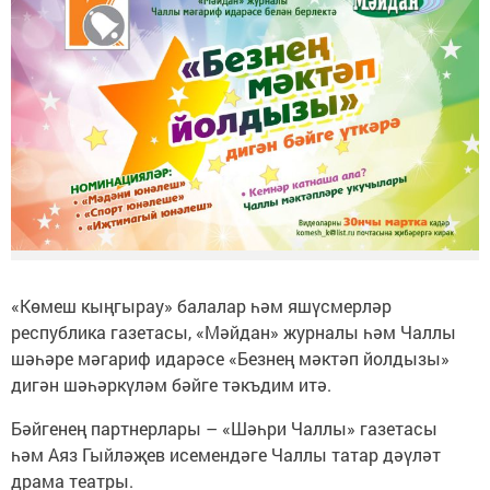
«Көмеш кыңгырау» балалар һәм яшүсмерләр
республика газетасы, «Мәйдан» журналы һәм Чаллы
шәһәре мәгариф идарәсе «Безнең мәктәп йолдызы»
дигән шәһәркүләм бәйге тәкъдим итә.
Бәйгенең партнерлары – «Шәһри Чаллы» газетасы
һәм Аяз Гыйләҗев исемендәге Чаллы татар дәүләт
драма театры.