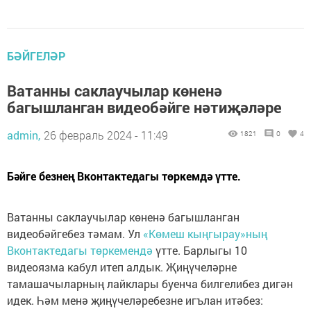
БӘЙГЕЛӘР
Ватанны саклаучылар көненә
багышланган видеобәйге нәтиҗәләре
admin,
26 февраль 2024 - 11:49
1821
0
4
Бәйге безнең Вконтактедагы төркемдә үтте.
Ватанны саклаучылар көненә багышланган
видеобәйгебез тәмам. Ул
«Көмеш кыңгырау»ның
Вконтактедагы төркемендә
үтте. Барлыгы 10
видеоязма кабул итеп алдык. Җиңүчеләрне
тамашачыларның лайклары буенча билгелибез дигән
идек. Һәм менә җиңүчеләребезне игълан итәбез: