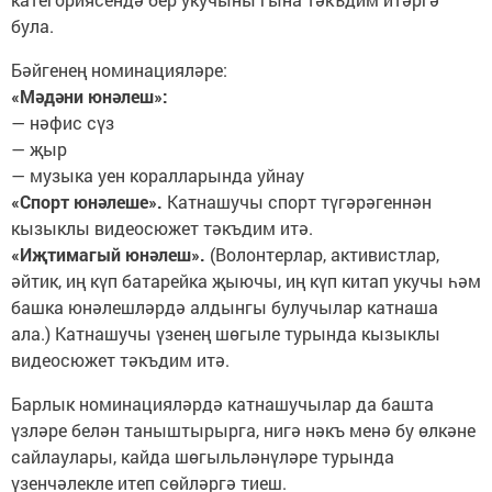
була.
Бәйгенең номинацияләре:
«Мәдәни юнәлеш»:
— нәфис сүз
— җыр
— музыка уен коралларында уйнау
«Спорт юнәлеше».
Катнашучы спорт түгәрәгеннән
кызыклы видеосюжет тәкъдим итә.
«Иҗтимагый юнәлеш».
(Волонтерлар, активистлар,
әйтик, иң күп батарейка җыючы, иң күп китап укучы һәм
башка юнәлешләрдә алдынгы булучылар катнаша
ала.) Катнашучы үзенең шөгыле турында кызыклы
видеосюжет тәкъдим итә.
Барлык номинацияләрдә катнашучылар да башта
үзләре белән таныштырырга, нигә нәкъ менә бу өлкәне
сайлаулары, кайда шөгыльләнүләре турында
үзенчәлекле итеп сөйләргә тиеш.