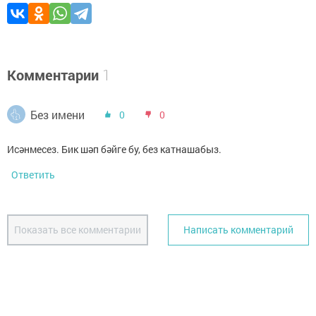
Комментарии
1
Без имени
0
0
Исәнмесез. Бик шәп бәйге бу, без катнашабыз.
Ответить
Показать все комментарии
Написать комментарий