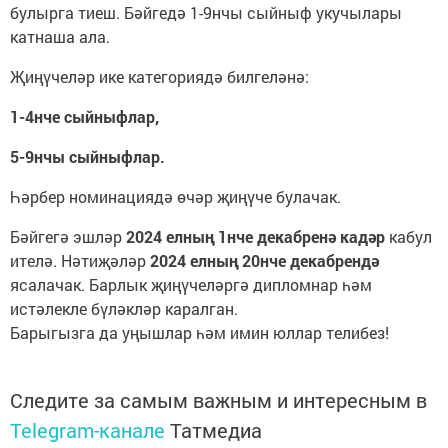
булырга тиеш. Бәйгедә 1-9нчы сыйныф укучылары
катнаша ала.
Җиңүчеләр ике категориядә билгеләнә:
1-4нче сыйныфлар,
5-9нчы сыйныфлар.
Һәрбер номинациядә өчәр җиңүче булачак.
Бәйгегә эшләр
2024 елның 1нче декабренә кадәр
кабул
ителә. Нәтиҗәләр
2024 елның
20нче декабрендә
ясалачак. Барлык җиңүчеләргә дипломнар һәм
истәлекле бүләкләр каралган.
Барыгызга да уңышлар һәм имин юллар телибез!
Следите за самым важным и интересным в
Telegram-канале
Татмедиа