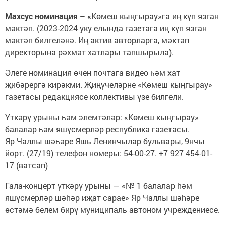
Махсус номинация – «
Көмеш кыңгырау»га иң күп язган
мәктәп. (2023-2024 уку елында газетага иң күп язган
мәктәп билгеләнә. Иң актив авторларга, мәктәп
директорына рәхмәт хатлары тапшырыла).
Әлеге номинация өчен почтага видео һәм хат
җибәрергә кирәкми. Җиңүчеләрне «Көмеш кыңгырау»
газетасы редакциясе коллективы үзе билгели.
Үткәрү урыны һәм элемтәләр: «Көмеш кыңгырау»
балалар һәм яшүсмерләр республика газетасы.
Яр Чаллы шәһәре Яшь Ленинчылар бульвары, 9нчы
йорт. (27/19) телефон номеры: 54-00-27. +7 927 454-01-
17 (ватсап)
Гала-концерт үткәрү урыны — «№ 1 балалар hәм
яшүсмерләр шәhәр иҗат сарае» Яр Чаллы шәhәре
өстәмә белем бирү муниципаль автоном учреждениесе.