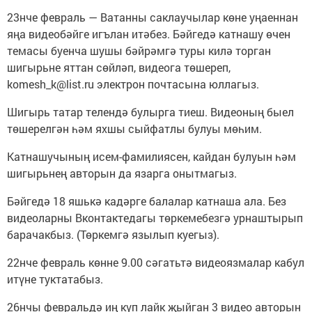
23нче февраль — Ватанны саклаучылар көне уңаеннан
яңа видеобәйге игълан итәбез. Бәйгедә катнашу өчен
темасы буенча шушы бәйрәмгә туры килә торган
шигырьне яттан сөйләп, видеога төшереп,
komesh_k@list.ru электрон почтасына юллагыз.
Шигырь татар телендә булырга тиеш. Видеоның быел
төшерелгән һәм яхшы сыйфатлы булуы мөһим.
Катнашучының исем-фамилиясен, кайдан булуын һәм
шигырьнең авторын да язарга онытмагыз.
Бәйгедә 18 яшькә кадәрге балалар катнаша ала. Без
видеоларны Вконтактедагы төркемебезгә урнаштырып
барачакбыз. (Төркемгә язылып куегыз).
22нче февраль көнне 9.00 сәгатьтә видеоязмалар кабул
итүне туктатабыз.
26нчы февральдә иң күп лайк җыйган 3 видео авторын