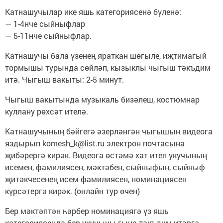
Катнашучылар ике яшь категориясенә бүленә:
— 1-4нче сыйныфлар
— 5-11нче сыйныфлар.
Катнашучы бала үзенең яраткан шөгыле, иҗтимагый
тормышы турында сөйләп, кызыклы чыгыш тәкъдим
итә. Чыгыш вакыты: 2-5 минут.
Чыгыш вакытында музыкаль бизәлеш, костюмнар
куллану рөхсәт ителә.
Катнашучының бәйгегә әзерләнгән чыгышын видеога
яздырып komesh_k@list.ru электрон почтасына
җибәрергә кирәк. Видеога өстәмә хат итеп укучының
исемен, фамилиясен, мәктәбен, сыйныфын, сыйныф
җитәкчесенең исем фамилиясен, номинациясен
күрсәтергә кирәк. (онлайн тур өчен)
Бер мәктәптән һәрбер номинациягә үз яшь
категориясендә бер укучыны гына тәкъдим итәргә