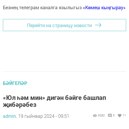
Безнең телеграм каналга язылыгыз
«Көмеш кыңгырау»
Перейти на страницу новости
БӘЙГЕЛӘР
«Юл һәм мин» дигән бәйге башлап
җибәрәбез
admin,
19 гыйнвар 2024 - 09:51
3282
0
11