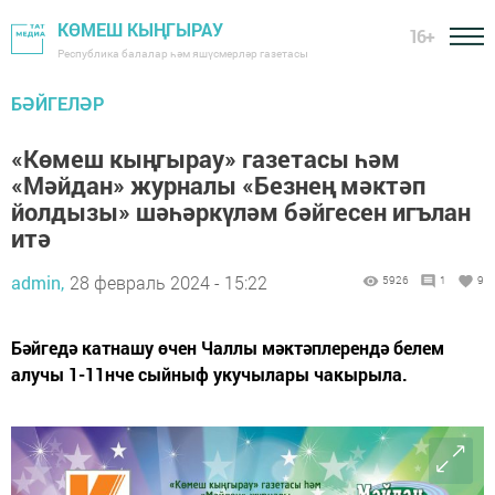
КӨМЕШ КЫҢГЫРАУ
16+
Республика балалар һәм яшүсмерләр газетасы
БӘЙГЕЛӘР
«Көмеш кыңгырау» газетасы һәм
«Мәйдан» журналы «Безнең мәктәп
йолдызы» шәһәркүләм бәйгесен игълан
итә
admin,
28 февраль 2024 - 15:22
5926
1
9
Бәйгедә катнашу өчен Чаллы мәктәплерендә белем
алучы 1-11нче сыйныф укучылары чакырыла.