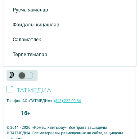
Русча язмалар
Файдалы киңәшләр
Сәламәтлек
Төрле темалар
Телефон АО «ТАТМЕДИА»:
(843) 222 09 84
16+
© 2011 - 2026. «Комеш кынгырау». Все права защищены.
© ТАТМЕДИА. Все материалы, размещенные на сайте, защищены
законом.