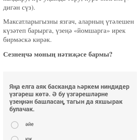
дигән сүз).
Максатларыгызны язгач, аларның үтәлешен
күзәтеп барырга, үзеңә «йомшарга» ирек
бирмәскә кирәк.
Сезнеңчә моның нәтиҗәсе бармы?
Яңа елга аяк басканда һәркем ниндидер
үзгәреш көтә. Ә бу үзгәрешләрне
үзеңнән башласаң, тагын да яхшырак
булачак.
әйе
юк