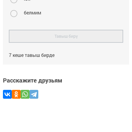
белмим
Тавыш бирү
7
кеше тавыш бирде
Расскажите друзьям