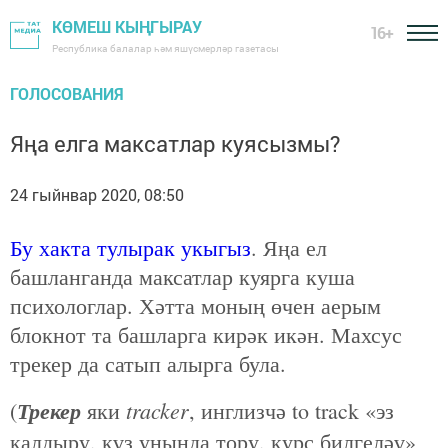
КӨМЕШ КЫҢГЫРАУ
16+
Республика балалар һәм яшүсмерләр газетасы
ГОЛОСОВАНИЯ
Яңа елга максатлар куясызмы?
24 гыйнвар 2020, 08:50
Бу хакта тулырак укыгыз
. Яңа ел
башланганда максатлар куярга куша
психологлар. Хәтта моның өчен аерым
блокнот та башларга кирәк икән. Махсус
трекер да сатып алырга була.
Трекер
tracker
(
яки
, инглизчә to track «эз
калдыру, күз уңында тору, курс билгеләү»