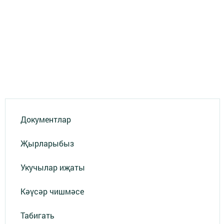
Документлар
Җырларыбыз
Укучылар иҗаты
Кәүсәр чишмәсе
Табигать