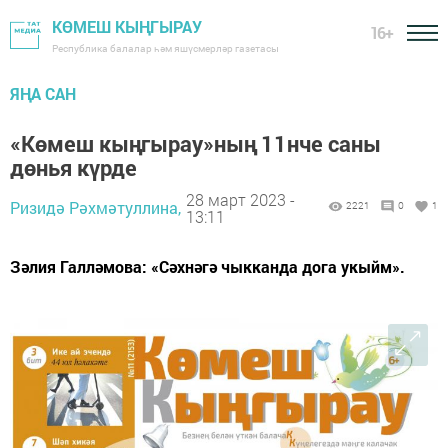
КӨМЕШ КЫҢГЫРАУ
16+
Республика балалар һәм яшүсмерләр газетасы
ЯҢА САН
«Көмеш кыңгырау»ның 11нче саны
дөнья күрде
28 март 2023 -
Ризидә Рәхмәтуллина,
2221
0
1
13:11
Зәлия Галләмова: «Сәхнәгә чыкканда дога укыйм».