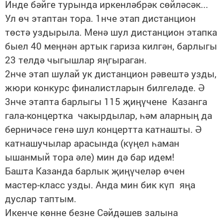
Инде бәйге турында иркенләбрәк сөйләсәк...
Ул өч этаптан тора. 1нче этап дистанцион
төстә уздырыла. Менә шул дистанцион этапка
быел 40 меңнән артык гариза килгән, барлыгы
23 телдә чыгышлар яңгыраган.
2нче этап шулай ук дистанцион рәвештә узды,
жюри конкурс финалистларын билгеләде. Ә
3нче этапта барлыгы 115 җиңүчене Казанга
гала-концертка чакырдылар, һәм аларның да
берничәсе генә шул концертта катнашты. Ә
катнашучылар арасында (күңел һаман
ышанмый тора әле) мин дә бар идем!
Башта Казанда барлык җиңүчеләр өчен
мастер-класс узды. Анда мин бик күп яңа
дуслар таптым.
Икенче көнне безне Сәйдәшев залына