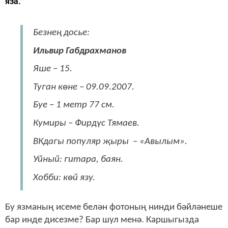
яза.
Безнең досье:
Ильвир Габдрахманов
Яше – 15.
Туган көне – 09.09.2007.
Буе – 1 метр 77 см.
Кумиры – Фирдүс Тямаев.
ВКдагы популяр җыры – «Авылым».
Уйный: гитара, баян.
Хобби: көй язу.
Бу язманың исеме белән фотоның нинди бәйләнеше
бар инде дисезме? Бар шул менә. Каршыгызда