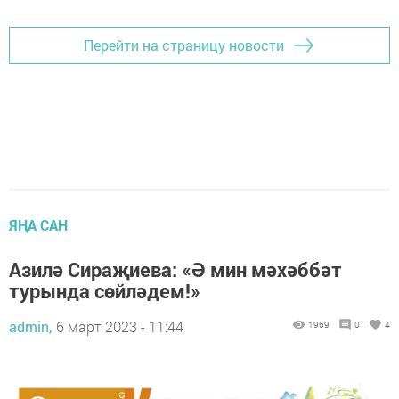
Перейти на страницу новости
ЯҢА САН
Азилә Сираҗиева: «Ә мин мәхәббәт
турында сөйләдем!»
admin,
6 март 2023 - 11:44
1969
0
4