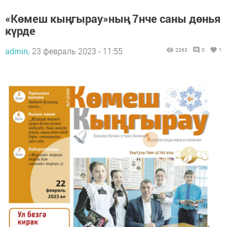
«Көмеш кыңгырау»ның 7нче саны дөнья
күрде
admin,
23 февраль 2023 - 11:55
2063
0
1