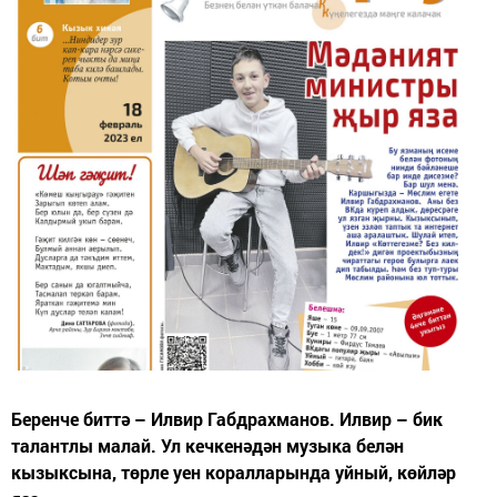
Беренче биттә – Илвир Габдрахманов. Илвир – бик
талантлы малай. Ул кечкенәдән музыка белән
кызыксына, төрле уен коралларында уйный, көйләр