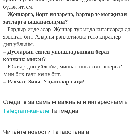
бүләк иттем.
– Җеннәргә, йорт ияләренә, һәртөрле могҗизаи
затларга ышанасыңмы?
– Бардыр инде алар. Җеннәр турында китапларда да
язылган бит. Аларны рәнҗетмәскә генә кирәктер
дип уйлыйм.
– Дусларың синең уңышларыңнан бераз
көнләшә микән?
– Юктыр дип уйлыйм, миннән нигә көнләшергә?
Мин бик гади кеше бит.
– Рәхмәт, Зилә. Уңышлар сиңа!
Следите за самым важным и интересным в
Telegram-канале
Татмедиа
Читайте новости Татарстана в