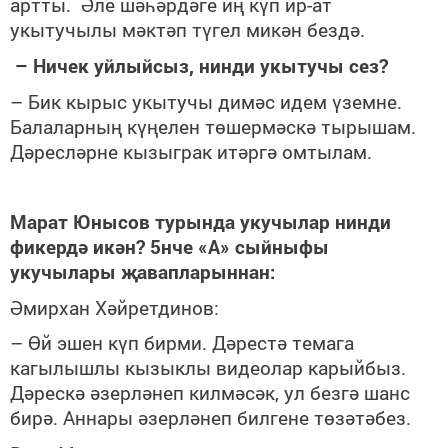
артты. Әле шәһәрдәге иң күп ир-ат
укытучылы мәктәп түгел микән бездә.
– Ничек уйлыйсыз, нинди укытучы сез?
– Бик кырыс укытучы димәс идем үземне.
Балаларның күңелен төшермәскә тырышам.
Дәресләрне кызыграк итәргә омтылам.
Марат Юнысов турында укучылар нинди
фикердә икән? 5нче «А» сыйныфы
укучылары җавапларыннан:
Әмирхан Хәйретдинов:
– Өй эшен күп бирми. Дәрестә темага
кагылышлы кызыклы видеолар карыйбыз.
Дәрескә әзерләнеп килмәсәк, ул безгә шанс
бирә. Аннары әзерләнеп билгене төзәтәбез.