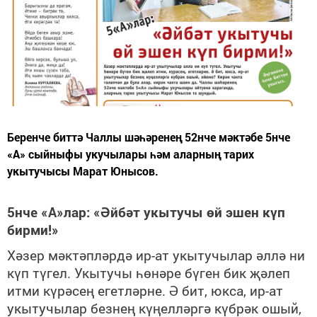
Беренче биттә Чаллы шәһәренең 52нче мәктәбе 5нче
«А» сыйныфы укучылары һәм аларның тарих
укытучысы Марат Юнысов.
5нче «А»лар: «Әйбәт укытучы өй эшен күп
бирми!»
Хәзер мәктәпләрдә ир-ат укытучылар әллә ни
күп түгел. Укытучы һөнәре бүген бик җәлеп
итми күрәсең егетләрне. Ә бит, юкса, ир-ат
укытучылар безнең күңелләргә күбрәк ошый,