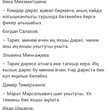
Вика Мөхәмәтшина:
– Кемдер дөрес җавап бирмәсә, аның кайда
ялгышканлыгы турында бөтенебез бергә
фикер алышабыз.
Богдан Салахов:
– Тарих минем өчен иң яхшы дәрес, чөнки
аны иң яхшы укытучы укыта.
Эльвина Минһаҗева:
– Тарих дәресе атнага ике тапкыр керә. Иң
кызык дәрес бу минем өчен, Һәр дәрестә бик
күп яңалык беләбез.
Дамир Тимерханов:
– Марат Марсельевич шәп укытучы. Ул
теманы бик яхшы аңлата.
Иван Шмаков: