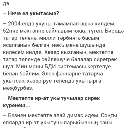
дә.
– Ничә ел укытасыз?
– 2004 елда укуны тәмамлап эшкә килдем.
52нче мәктәпне сайлавым юкка түгел. Биредә
татар теленә, милли тәрбиягә басым
ясалганын белгәч, нәкъ менә шушында
киләсем килде. Хәзер кызганыч, мәктәптә
татар телендә сөйләшүче балалар сирәгрәк
шул. Мин моны БДИ системасы кертелүе
белән бәйлим. Элек фәннәрне татарча
укытсак, хәзер рус телендә укытырга
мәҗбүрбез.
– Мәктәптә ир-ат укытучылар сирәк
күренеш...
– Безнең мәктәптә алай димәс идем. Соңгы
елларда ир-ат укытучыларыбызның саны