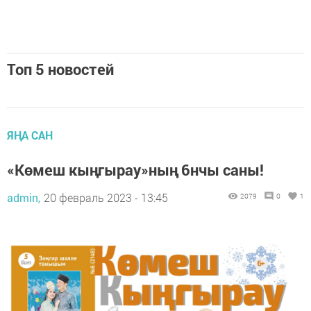
Топ 5 новостей
ЯҢА САН
«Көмеш кыңгырау»ның 6нчы саны!
admin,
20 февраль 2023 - 13:45
2079
0
1