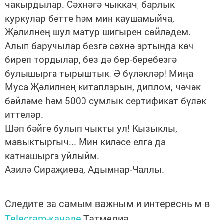
чакырдылар. Сәхнәгә чыккач, барлык
куркулар бетте hәм мин каушамыйча,
Җәлилнең шул матур шигырен сөйләдем.
Алып баручылар безгә сәхнә артында көч
биреп тордылар, без дә бер-беребезгә
булышырга тырыштык. Ә бүләкләр! Миңа
Муса Җәлилнең китапларын, диплом, чәчәк
бәйләме hәм 5000 сумлык сертификат бүләк
иттеләр.
Шәп бәйге булып чыкты ул! Кызыклы,
мавыктыргыч... Мин киләсе елга да
катнашырга уйлыйм.
Азилә Сираҗиева, Адымнар-Чаллы.
Следите за самым важным и интересным в
Telegram-канале
Татмедиа