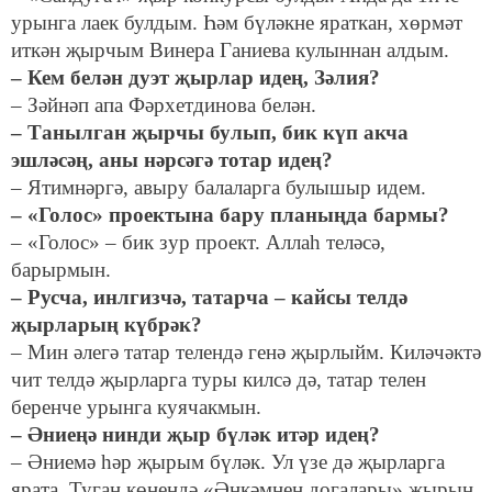
урынга лаек булдым. Һәм бүләкне яраткан, хөрмәт
иткән җырчым Винера Ганиева кулыннан алдым.
– Кем белән дуэт җырлар идең, Зәлия?
– Зәйнәп апа Фәрхетдинова белән.
– Танылган җырчы булып, бик күп акча
эшләсәң, аны нәрсәгә тотар идең?
– Ятимнәргә, авыру балаларга булышыр идем.
– «Голос» проектына бару планыңда бармы?
– «Голос» – бик зур проект. Аллаһ теләсә,
барырмын.
– Русча, инлгизчә, татарча – кайсы телдә
җырларың күбрәк?
– Мин әлегә татар телендә генә җырлыйм. Киләчәктә
чит телдә җырларга туры килсә дә, татар телен
беренче урынга куячакмын.
– Әниеңә нинди җыр бүләк итәр идең?
– Әниемә һәр җырым бүләк. Ул үзе дә җырларга
ярата. Туган көнендә «Әнкәмнең догалары» җырын