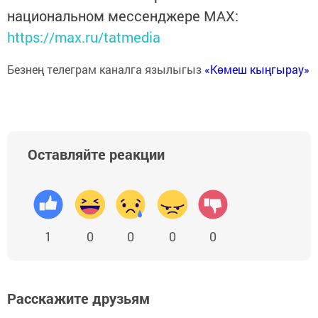
национальном мессенджере MАХ:
https://max.ru/tatmedia
Безнең телеграм каналга язылыгыз
«Көмеш кыңгырау»
Оставляйте реакции
1
0
0
0
0
Расскажите друзьям