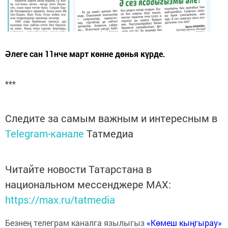
Әлеге сан 11нче март көнне дөнья күрде.
***
Следите за самым важным и интересным в
Telegram-канале
Татмедиа
Читайте новости Татарстана в
национальном мессенджере MАХ:
https://max.ru/tatmedia
Безнең телеграм каналга язылыгыз
«Көмеш кыңгырау»