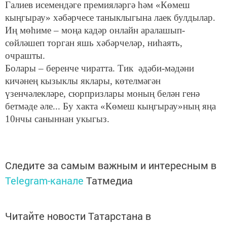
Галиев исемендәге премияләргә һәм «Көмеш
кыңгырау» хәбәрчесе таныклыгына лаек булдылар.
Иң мөһиме – моңа кадәр онлайн аралашып-
сөйләшеп торган яшь хәбәрчеләр, ниһаять,
очрашты.
Болары – беренче чиратта. Тик әдәби-мәдәни
кичәнең кызыклы яклары, көтелмәгән
үзенчәлекләре, сюрпризлары моның белән генә
бетмәде әле... Бу хакта «Көмеш кыңгырау»ның яңа
10нчы саныннан укыгыз.
Следите за самым важным и интересным в
Telegram-канале
Татмедиа
Читайте новости Татарстана в