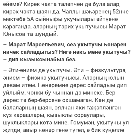
әйеме? Кирәк чакта таләпчән дә була алар,
кирәк чакта шаян да. Чаллы шәһәренең 52нче
мәктәбе 5А сыйныфы укучылары әйтүенә
караганда, аларның тарих укытучысы Марат
Юнысов та шундый.
– Марат Марсельевич, сез укытучы һөнәрен
ничек сайладыгыз? Нигә нәкъ менә укытучы?
– дип кызыксынабыз без.
– Әти-әнием дә укытучы. Әти – физкультура,
әнием – физика укытучысы. Аларның юлын
дәвам итәм. Һөнәремне дөрес сайладым дип
уйлыйм, чөнки бу чыннан да минеке. Бер
дәрес тә бер-берсенә охшамаган. Көн дә
балаларның шаян, оялчан яки гаҗәпләнгән
күз карашлары, кызыклы сораулары,
шуклыклары көтә мине. Гомумән, укытучы ул
җитди, авыр һөнәр генә түгел, ә бик күңелле