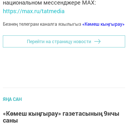
национальном мессенджере MАХ:
https://max.ru/tatmedia
Безнең телеграм каналга язылыгыз
«Көмеш кыңгырау»
Перейти на страницу новости
ЯҢА САН
«Көмеш кыңгырау» газетасының 9нчы
саны