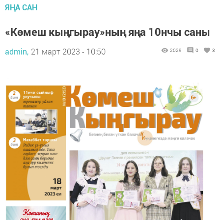
ЯҢА САН
«Көмеш кыңгырау»ның яңа 10нчы саны
admin,
21 март 2023 - 10:50
2029
0
3