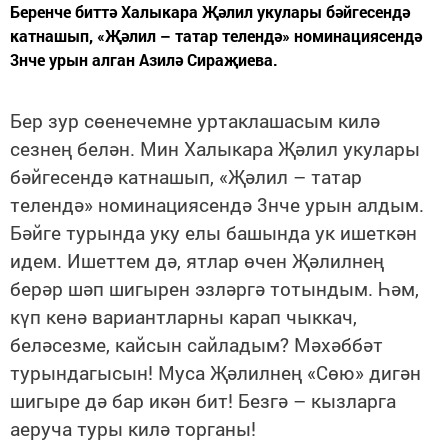
Беренче биттә Халыкара Җәлил укулары бәйгесендә
катнашып, «Җәлил – татар телендә» номинациясендә
3нче урын алган Азилә Сираҗиева.
Бер зур сөенечемне уртаклашасым килә
сезнең белән. Мин Халыкара Җәлил укулары
бәйгесендә катнашып, «Җәлил – татар
телендә» номинациясендә 3нче урын алдым.
Бәйге турында уку елы башында ук ишеткән
идем. Ишеттем дә, ятлар өчен Җәлилнең
берәр шәп шигырен эзләргә тотындым. Һәм,
күп кенә вариантларны карап чыккач,
беләсезме, кайсын сайладым? Мәхәббәт
турындагысын! Муса Җәлилнең «Сөю» дигән
шигыре дә бар икән бит! Безгә – кызларга
аеруча туры килә торганы!