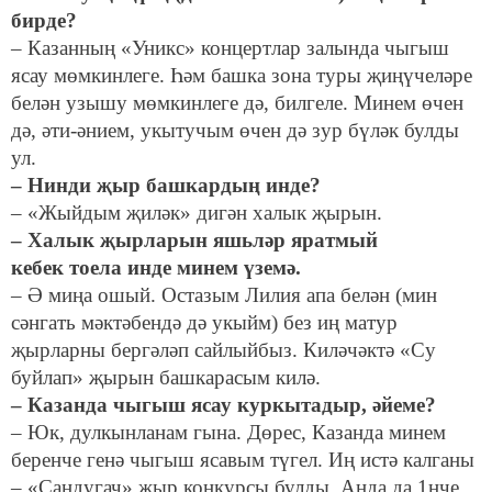
бирде?
– Казанның «Уникс» концертлар залында чыгыш
ясау мөмкинлеге. Һәм башка зона туры җиңүчеләре
белән узышу мөмкинлеге дә, билгеле. Минем өчен
дә, әти-әнием, укытучым өчен дә зур бүләк булды
ул.
– Нинди җыр башкардың инде?
– «Жыйдым җиләк» дигән халык җырын.
– Халык җырларын яшьләр яратмый
кебек тоела инде минем үземә.
– Ә миңа ошый. Остазым Лилия апа белән (мин
сәнгать мәктәбендә дә укыйм) без иң матур
җырларны бергәләп сайлыйбыз. Киләчәктә «Су
буйлап» җырын башкарасым килә.
– Казанда чыгыш ясау куркытадыр, әйеме?
– Юк, дулкынланам гына. Дөрес, Казанда минем
беренче генә чыгыш ясавым түгел. Иң истә калганы
– «Сандугач» җыр конкурсы булды. Анда да 1нче