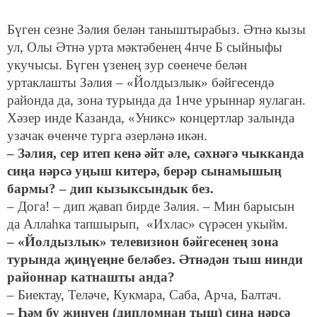
Бүген сезне Зәлия белән таныштырабыз. Әтнә кызы
ул, Олы Әтнә урта мәктәбенең 4нче Б сыйныфы
укучысы. Бүген үзенең зур сөенече белән
уртаклашты Зәлия – «Йолдызлык» бәйгесендә
районда да, зона турында да 1нче урыннар яулаган.
Хәзер инде Казанда, «Уникс» концертлар залында
узачак өченче турга әзерләнә икән.
– Зәлия, сер итеп кенә әйт әле, сәхнәгә чыкканда
сиңа нәрсә уңыш китерә, берәр сынамышың
бармы? – дип кызыксындык без.
– Дога! – дип җавап бирде Зәлия. – Мин барысын
да Аллаһка тапшырып, «Ихлас» сүрәсен укыйм.
– «Йолдызлык» телевизион бәйгесенең зона
турында җиңүеңне беләбез. Әтнәдән тыш нинди
районнар катнашты анда?
– Биектау, Теләче, Кукмара, Саба, Арча, Балтач.
– Һәм бу җиңүең (дипломнан тыш) сиңа нәрсә