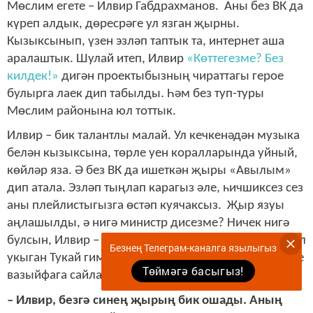
Мөслим егете – Илвир Габдрахманов. Аны без ВК да
күреп алдык, дөресрәге ул язган җырны.
Кызыксынып, үзен эзләп таптык та, интернет аша
аралаштык. Шулай итеп, Илвир
«Көттегезме? Без
килдек!»
дигән проектыбызның чираттагы герое
булырга лаек дип табылды.
Һәм без туп-туры
Мөслим районына юл тоттык.
Илвир
–
бик талантлы малай. Ул кечкенәдән музыка
белән кызыксына, төрле уен коралларында уйный,
көйләр яза. Ә без ВК да ишеткән җыры «Авылым»
дип атала. Эзләп тыңлап карагыз әле, һичшиксез сез
аны плейлистыгызга өстәп куячаксыз. Җыр язуы
аңлашылды, ә
нигә
министр дисезме? Ничек нигә
булсын
,
Илвир – мәдәният министры бит. Чыннан! Ул
Безнең Телеграм-каналга язылыгыз
укыган Тукай гимназиясендә аны шундый дәрәҗәле
Төймәгә басыгыз!
вазыйфага
сайлап куйганнар.
– Илвир, безгә синең җырың бик ошады. Аның