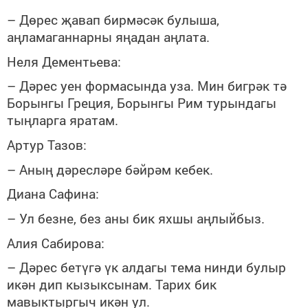
– Дөрес җавап бирмәсәк булыша,
аңламаганнарны яңадан аңлата.
Неля Дементьева:
– Дәрес уен формасында уза. Мин бигрәк тә
Борынгы Греция, Борынгы Рим турындагы
тыңларга яратам.
Артур Тазов:
– Аның дәресләре бәйрәм кебек.
Диана Сафина:
– Ул безне, без аны бик яхшы аңлыйбыз.
Алия Сабирова:
– Дәрес бетүгә үк алдагы тема нинди булыр
икән дип кызыксынам. Тарих бик
мавыктыргыч икән ул.