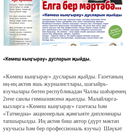
«Көмеш кыңгырау» дусларын җыйды.
«Көмеш кыңгырау» дусларын җыйды. Газетаның
иң-иң актив яшь журналистлары, шагыйрь-
язучылары бөтен республикадан Чаллы шәһәренең
2нче санлы гимназиясенә җыелды. Малайларга-
кызларга «Көмеш кыңгырау» газетасы һәм
«Татмедиа» акционерлык җәмгыяте дипломнары
тапшырылды. Иң актив биш автор (дүрт мәктәп
укучысы һәм бер профессиональ язучы) Шәүкәт