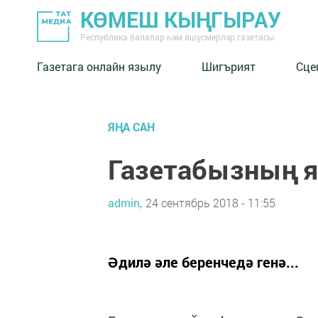
КӨМЕШ КЫҢГЫРАУ
Республика балалар һәм яшүсмерләр газетасы
Газетага онлайн язылу
Шигърият
Сце
ЯҢА САН
Газетабызның 
admin,
24 сентябрь 2018 - 11:55
Әдилә әле беренчедә генә...