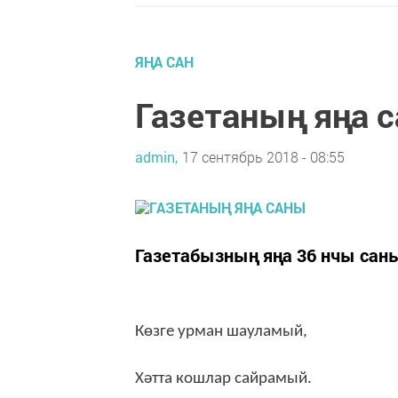
ЯҢА САН
Газетаның яңа 
admin,
17 сентябрь 2018 - 08:55
Газетабызның яңа 36 нчы саны
Көзге урман шауламый,
Хәтта кошлар сайрамый.