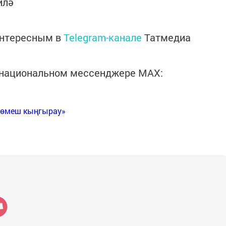
илә
интересным в
Telegram-канале
Татмедиа
в национальном мессенджере MАХ:
Көмеш кыңгырау»