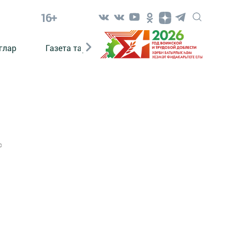
16+
глар
Газета тарихы
Әкият
Әкият язаб
0