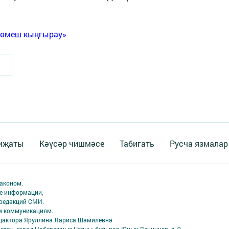
Көмеш кыңгырау»
 иҗаты
Кәүсәр чишмәсе
Табигать
Русча язмалар
аконом.
ме информации,
 редакций СМИ.
ым коммуникациям.
едактора Яруллина Лариса Шамилевна