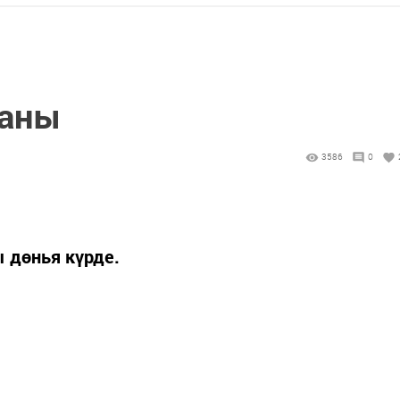
саны
3586
0
 дөнья күрде.