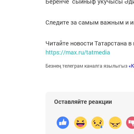
Беренче сыйныф укучысы Әд
Следите за самым важным и 
Читайте новости Татарстана 
https://max.ru/tatmedia
Безнең телеграм каналга язылыгыз
«
Оставляйте реакции