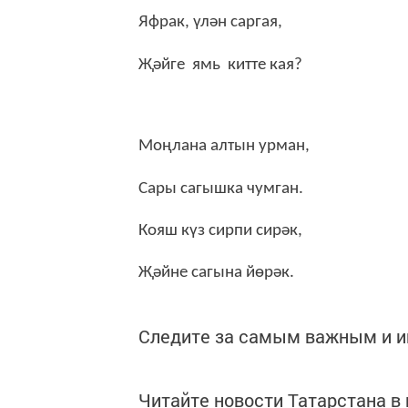
Яфрак, үлән саргая,
Җәйге ямь китте кая?
Моңлана алтын урман,
Сары сагышка чумган.
Кояш күз сирпи сирәк,
Җәйне сагына йөрәк.
Следите за самым важным и 
Читайте новости Татарстана 