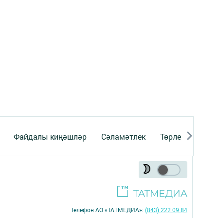
Файдалы киңәшләр
Сәламәтлек
Төрле темалар
Телефон АО «ТАТМЕДИА»:
(843) 222 09 84