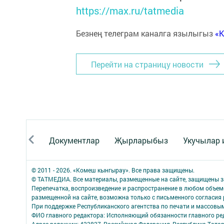
https://max.ru/tatmedia
Безнең телеграм каналга язылыгыз
«
Перейти на страницу новости
Документлар
Җырларыбыз
Укучылар
© 2011 - 2026. «Комеш кынгырау». Все права защищены.
© ТАТМЕДИА. Все материалы, размещенные на сайте, защищены з
Перепечатка, воспроизведение и распространение в любом объе
размещенной на сайте, возможна только с письменного согласия
При поддержке Республиканского агентства по печати и массов
ФИО главного редактора: Исполняющий обязанности главного р