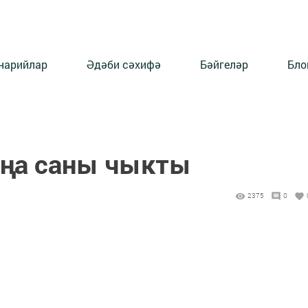
нарийлар
Әдәби сәхифә
Бәйгеләр
Бло
яңа саны чыкты
2375
0