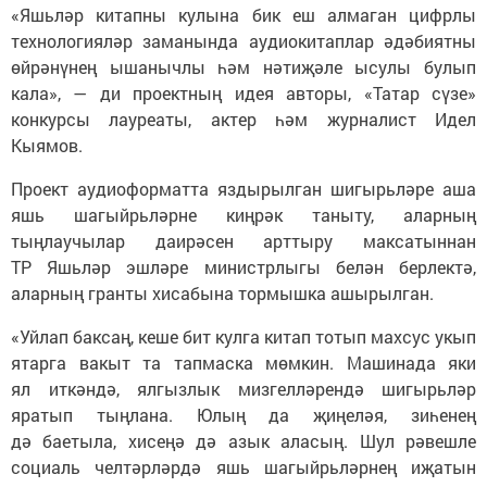
«Яшьләр китапны кулына бик еш алмаган цифрлы
технологияләр заманында аудиокитаплар әдәбиятны
өйрәнүнең ышанычлы һәм нәтиҗәле ысулы булып
кала», — ди проектның идея авторы, «Татар сүзе»
конкурсы лауреаты, актер һәм журналист Идел
Кыямов.
Проект аудиоформатта яздырылган шигырьләре аша
яшь шагыйрьләрне киңрәк таныту, аларның
тыңлаучылар даирәсен арттыру максатыннан
ТР Яшьләр эшләре министрлыгы белән берлектә,
аларның гранты хисабына тормышка ашырылган.
«Уйлап баксаң, кеше бит кулга китап тотып махсус укып
ятарга вакыт та тапмаска мөмкин. Машинада яки
ял иткәндә, ялгызлык мизгелләрендә шигырьләр
яратып тыңлана. Юлың да җиңеләя, зиһенең
дә баетыла, хисеңә дә азык аласың. Шул рәвешле
социаль челтәрләрдә яшь шагыйрьләрнең иҗатын