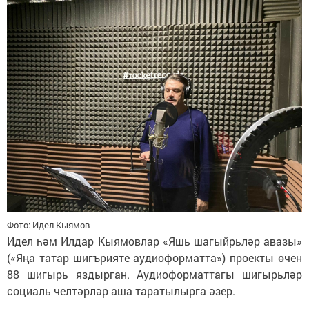
Фото: Идел Кыямов
Идел һәм Илдар Кыямовлар «Яшь шагыйрьләр авазы»
(«Яңа татар шигърияте аудиоформатта») проекты өчен
88 шигырь яздырган. Аудиоформаттагы шигырьләр
социаль челтәрләр аша таратылырга әзер.