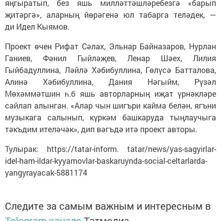
яңгыратып, без яшь милләттәшләребезгә «барып
җитәргә», аларның йөрәгенә юл табарга теләдек, —
ди Идел Кыямов.
Проект өчен Рифат Сәлах, Эльнар Байназаров, Нурлан
Ганиев, Фәнил Гыйләҗев, Ленар Шәех, Лилия
Гыйбадуллина, Ләйлә Хәбибуллина, Гөлүсә Батталова,
Алинә Хәбибуллина, Дания Нәгыйм, Рүзәл
Мөхәммәтшин һ.б яшь авторларның иҗат үрнәкләре
сайлап алынган. «Алар чын шигъри кайма белән, ягъни
музыкага салынып, күркәм башкаруда тыңлаучыга
тәкъдим ителәчәк», дип вәгъдә итә проект авторы.
Тулырак: https://tatar-inform. tatar/news/yas-sagyirlar-
idel-ham-ildar-kyyamovlar-baskaruynda-social-celtarlarda-
yangyrayacak-5881174
Следите за самым важным и интересным в
Telegram-канале
Татмедиа