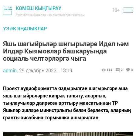
КӨМЕШ КЫҢГЫРАУ
16+
Республика балалар һәм яшүсмерләр газетасы
ҮЗӘК ЯҢАЛЫКЛАР
Яшь шагыйрьләр шигырьләре Идел һәм
Илдар Кыямовлар башкаруында
социаль челтәрләргә чыга
admin,
29 декабрь 2023 - 13:19
658
0
0
Проект аудиоформатта яздырылган шигырьләре аша
яшь шагыйрьләрне киңрәк таныту, аларның
тыңлаучылар даирәсен арттыру максатыннан ТР
Яшьләр эшләре министрлыгы белән берлектә, аларның
гранты хисабына тормышка ашырылган.