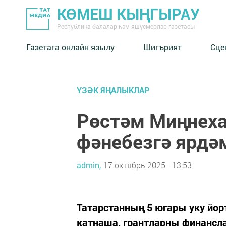
КӨМЕШ КЫҢГЫРАУ
Республика балалар һәм яшүсмерләр газетасы
Газетага онлайн язылу
Шигърият
Сце
ҮЗӘК ЯҢАЛЫКЛАР
Рөстәм Миңнеха
фәнебезгә ярдә
admin,
17 октябрь 2025 - 13:53
Татарстанның 5 югары уку йо
катнаша, грантларны финансла