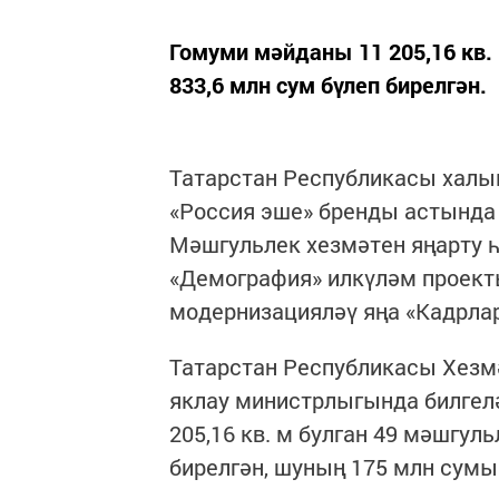
Гомуми мәйданы 11 205,16 кв. 
833,6 млн сум бүлеп бирелгән.
Татарстан Республикасы халы
«Россия эше» бренды астында 
Мәшгульлек хезмәтен яңарту һ
«Демография» илкүләм проект
модернизацияләү яңа «Кадрла
Татарстан Республикасы Хезмә
яклау министрлыгында билгел
205,16 кв. м булган 49 мәшгул
бирелгән, шуның 175 млн сум