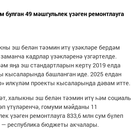
м булган 49 мәшгульлек үзәген ремонтлауга
кны эш белән тәэмин итү үзәкләре бердәм
заманча кадрлар үзәкләренә үзгәртелде.
әм яңа эш стандартларын кертү 2019 елда
ы кысаларында башланган иде. 2025 елдан
р» илкүләм проекты кысаларында дәвам итте.
т, халыкны эш белән тәэмин итү һәм социаль
әп үтүләренчә, гомуми мәйданы 11
ьлек үзәген ремонтлауга 833,6 млн сум бүлеп
ы — республика бюджеты акчалары.