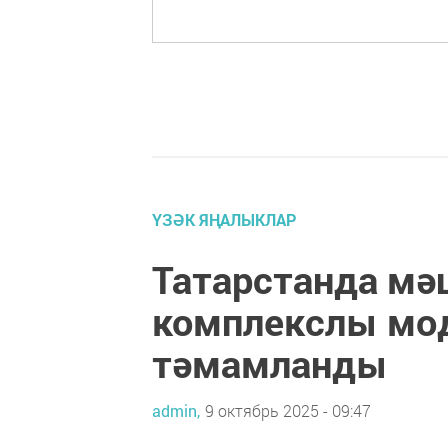
ҮЗӘК ЯҢАЛЫКЛАР
Татарстанда мә
комплекслы мо
тәмамланды
admin,
9 октябрь 2025 - 09:47