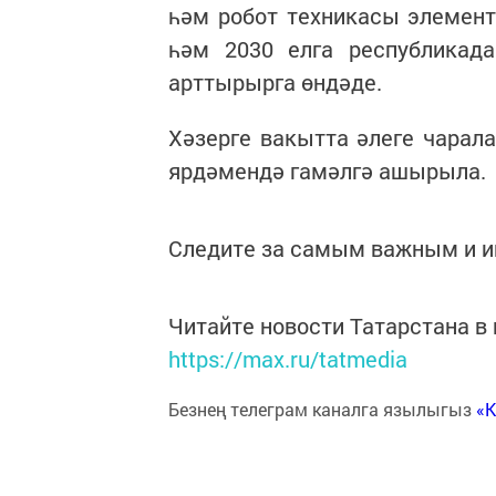
һәм робот техникасы элемент
һәм 2030 елга республикад
арттырырга өндәде.
Хәзерге вакытта әлеге чарал
ярдәмендә гамәлгә ашырыла.
Следите за самым важным и 
Читайте новости Татарстана 
https://max.ru/tatmedia
Безнең телеграм каналга язылыгыз
«