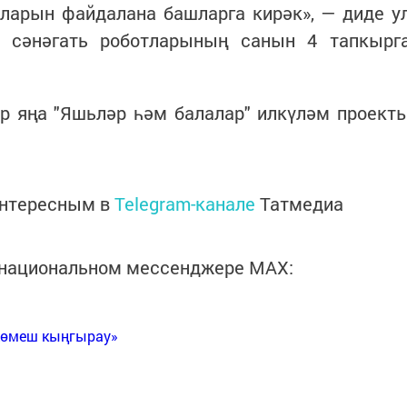
ларын файдалана башларга кирәк», — диде у
а сәнәгать роботларының санын 4 тапкырг
ар яңа "Яшьләр һәм балалар" илкүләм проект
интересным в
Telegram-канале
Татмедиа
в национальном мессенджере MАХ:
Көмеш кыңгырау»