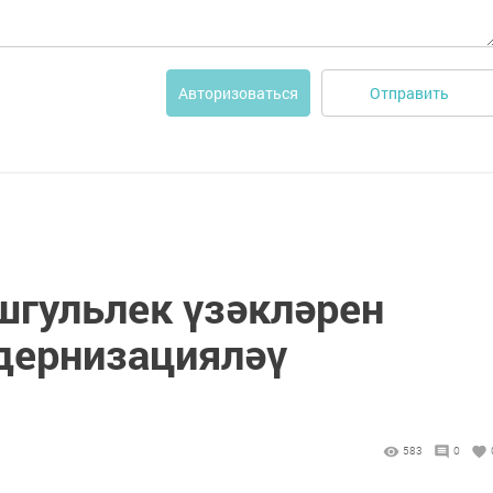
Отправить
Авторизоваться
шгульлек үзәкләрен
дернизацияләү
583
0