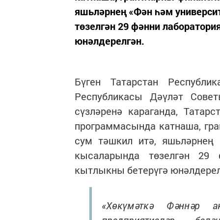
яшьләрнең «Фән һәм универси
төзелгән 29 фәнни лаборатори
юнәлдерелгән.
Бүген Татарстан Республи
Республикасы Дәүләт Сове
сүзләренә караганда, Татар
программасында катнаша, гр
сум тәшкил итә, яшьләрнең 
кысаларында төзелгән 29 
кытлыкны бетерүгә юнәлдерел
«Хөкүмәткә Фәннәр а