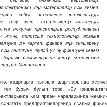
н бергәләп очкычлар, вертолетлар,
иоэлектроника, яңа материаллар һәм химия,
цина кебек өстенлекле юнәлешләрдә
әре төзү өчен технологияләр өлкәсендә
енча илкүләм проектларда республиканың
 итүне, пилотсыз технологияләр, ясалма
яләрне дә кертеп, фәнара яңа тикшеренү
һәм эшләтүне, шулай ук бу фәннәрне белем
 барлык баскычларына кертү мәсьәләсен
белдерде Миңнеханов.
нчә, кадрларга кытлык шартларында хезмә
у төп бурыч булып тора. «Бу юнәлештәг
оектларында һәм ярдәм чараларында мөмки
, сәнәгать предприятиеләрендә ясалма фәһе