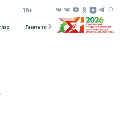
16+
глар
Газета тарихы
Әкият
Әкият язаб
0