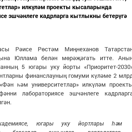
тетлар» илкүләм проекты кысаларында
ясе эшчәнлеге кадрларга кытлыкны бетерүгә
касы Рәисе Рөстәм Миңнеханов Татарста
тына Юллама белән мөрәҗәгать итте. Аны
станның 5 югары уку йорты «Приоритет-2030
антларны финанслауның гомуми күләме 2 млр
«Фән һәм университетлар» илкүләм проект
фәнни лабораториясе эшчәнлеге кадрларг
гән.
кадемиясе, югары уку йортлары һәм