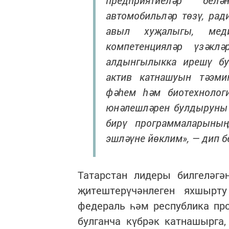
предприятиеләр белә
автомобильләр төзү, рад
авыл хуҗалыгы, меди
компетенцияләр үзәкл
алдынгылыкка ирешү бу
актив катнашуын тәэмин
фәһем һәм биотехнологи
юнәлешләрен булдыруны 
бирү программаларының
эшләүне йөклим», — дип 
Татарстан лидеры билгеләгә
җитештерүчәнлеген яхшырт
федераль һәм республика пр
булганча күбрәк катнашырга