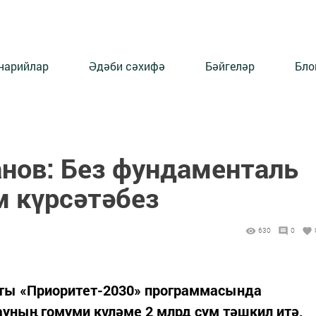
нарийлар
Әдәби сәхифә
Бәйгеләр
Бло
нов: Без фундаменталь
м күрсәтәбез
630
0
рты «Приоритет-2030» программасында
уның гомуми күләме 2 млрд сум тәшкил итә,