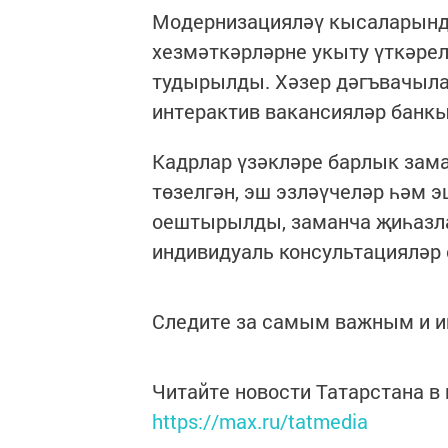
Модернизацияләү кысаларында
хезмәткәрләрне укыту үткәрел
тудырылды. Хәзер дәгъвачыла
интерактив вакансияләр банкы
Кадрлар үзәкләре барлык зам
төзелгән, эш эзләүчеләр һәм 
оештырылды, заманча җиһазла
индивидуаль консультацияләр
Следите за самым важным и 
Читайте новости Татарстана 
https://max.ru/tatmedia