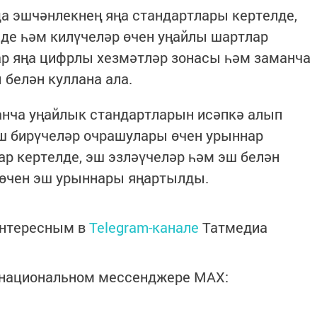
 эшчәнлекнең яңа стандартлары кертелде,
де һәм килүчеләр өчен уңайлы шартлар
р яңа цифрлы хезмәтләр зонасы һәм заманча
 белән куллана ала.
анча уңайлык стандартларын исәпкә алып
эш бирүчеләр очрашулары өчен урыннар
р кертелде, эш эзләүчеләр һәм эш белән
 өчен эш урыннары яңартылды.
интересным в
Telegram-канале
Татмедиа
в национальном мессенджере MАХ: