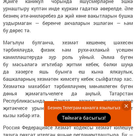
Җәйге каникул чорында яшүсмерләрне эшкә
урнаштыру күптән инде күркәм гадәткә әверелде. Әле
безнең әти-әниләребез дә җәй көне вакытларын бушка
уздырмаган — беренче акчаларын эшләгән — һәм
бу дөрес тә.
Мәгълүм булганча, хезмәт кешенең шәхесен
тәрбияләүдә, физик һәм рухи-әхлакый үсешен
камилләштерүдә зур роль уйный. Әмма бүген
бу мәсьәләгә игътибар җитми кебек, бәлки шуңа
да хәзерге яшь буынга еш кына ялкаулык,
башкаларның хезмәтен кимсетү кебек сыйфатлар хас.
Хезмәткә мәхәббәт тәрбияләүнең мөһимлеген бүген
дөнья җәмәгатьчелеге дә аңлый, Татарстан
Республикасында Дәүләт хезмәт инспекциясе
Безнең Телеграм-каналга язылыгыз
җитәкчесе урынбасары Зәйнетдинова Алсу Хәмит
кызы хәбәр итә.
Төймәгә басыгыз!
Россия Федерациясе Хезмәт кодексы хезмәт килешүе
төзүгә рөхсәт ителгән яшьне регламентлаштыра. Бу —