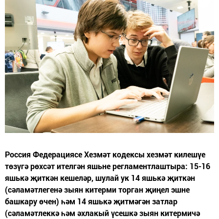
Россия Федерациясе Хезмәт кодексы хезмәт килешүе
төзүгә рөхсәт ителгән яшьне регламентлаштыра: 15-16
яшькә җиткән кешеләр, шулай ук 14 яшькә җиткән
(сәламәтлегенә зыян китерми торган җиңел эшне
башкару өчен) һәм 14 яшькә җитмәгән затлар
(сәламәтлеккә һәм әхлакый үсешкә зыян китермичә