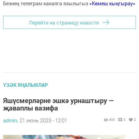
Безнең телеграм каналга язылыгыз
«Көмеш кыңгырау»
Перейти на страницу новости
ҮЗӘК ЯҢАЛЫКЛАР
Яшүсмерләрне эшкә урнаштыру —
җаваплы вазифа
admin,
21 июнь 2023 - 12:01
900
0
2