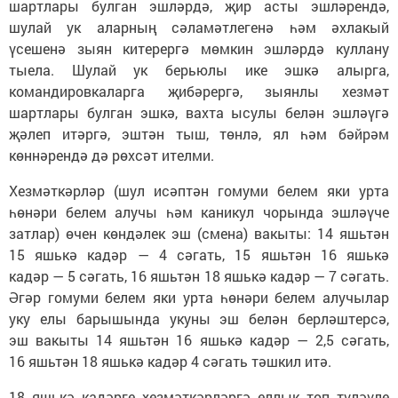
шартлары булган эшләрдә, җир асты эшләрендә,
шулай ук аларның сәламәтлегенә һәм әхлакый
үсешенә зыян китерергә мөмкин эшләрдә куллану
тыела. Шулай ук берьюлы ике эшкә алырга,
командировкаларга җибәрергә, зыянлы хезмәт
шартлары булган эшкә, вахта ысулы белән эшләүгә
җәлеп итәргә, эштән тыш, төнлә, ял һәм бәйрәм
көннәрендә дә рөхсәт ителми.
Хезмәткәрләр (шул исәптән гомуми белем яки урта
һөнәри белем алучы һәм каникул чорында эшләүче
затлар) өчен көндәлек эш (смена) вакыты: 14 яшьтән
15 яшькә кадәр — 4 сәгать, 15 яшьтән 16 яшькә
кадәр — 5 сәгать, 16 яшьтән 18 яшькә кадәр — 7 сәгать.
Әгәр гомуми белем яки урта һөнәри белем алучылар
уку елы барышында укуны эш белән берләштерсә,
эш вакыты 14 яшьтән 16 яшькә кадәр — 2,5 сәгать,
16 яшьтән 18 яшькә кадәр 4 сәгать тәшкил итә.
18 яшькә кадәрге хезмәткәрләргә еллык төп түләүле