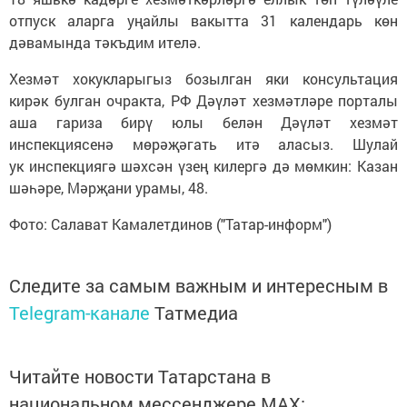
отпуск аларга уңайлы вакытта 31 календарь көн
дәвамында тәкъдим ителә.
Хезмәт хокукларыгыз бозылган яки консультация
кирәк булган очракта, РФ Дәүләт хезмәтләре порталы
аша гариза бирү юлы белән Дәүләт хезмәт
инспекциясенә мөрәҗәгать итә аласыз. Шулай
ук инспекциягә шәхсән үзең килергә дә мөмкин: Казан
шәһәре, Мәрҗани урамы, 48.
Фото: Салават Камалетдинов ("Татар-информ")
Следите за самым важным и интересным в
Telegram-канале
Татмедиа
Читайте новости Татарстана в
национальном мессенджере MАХ: