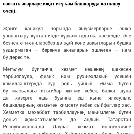
сәнгать әсәрләре иҗат итү һәм башкаруда катнашу
өчен).
Җәйге каникул чорында яшүсмерләрне эшкә
урнаштыру күптән инде күркәм гадәткә әверелде. Әле
безнең әти-әниләребез дә җәй көне вакытларын бушка
уздырмаган — беренче акчаларын эшләгән — һәм
бу дөрес тә.
Мәгълүм булганча, хезмәт кешенең шәхесен
тәрбияләүдә, физик һәм рухи-әхлакый үсешен
камилләштерүдә зур роль уйный. Әмма бүген
бу мәсьәләгә игътибар җитми кебек, бәлки шуңа
да хәзерге яшь буынга еш кына ялкаулык,
башкаларның хезмәтен кимсетү кебек сыйфатлар хас.
Хезмәткә мәхәббәт тәрбияләүнең мөһимлеген бүген
дөнья җәмәгатьчелеге дә аңлый, Татарстан
Республикасында Дәүләт хезмәт инспекциясе
җитәкчесе урынбасары Зәйнетдинова Алсу Хәмит