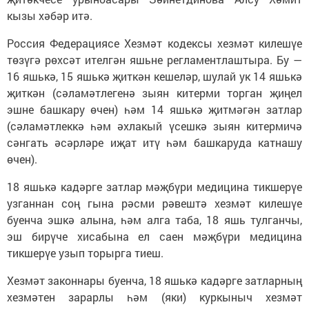
кызы хәбәр итә.
Россия Федерациясе Хезмәт кодексы хезмәт килешүе
төзүгә рөхсәт ителгән яшьне регламентлаштыра. Бу —
16 яшькә, 15 яшькә җиткән кешеләр, шулай ук 14 яшькә
җиткән (сәламәтлегенә зыян китерми торган җиңел
эшне башкару өчен) һәм 14 яшькә җитмәгән затлар
(сәламәтлеккә һәм әхлакый үсешкә зыян китермичә
сәнгать әсәрләре иҗат итү һәм башкаруда катнашу
өчен).
18 яшькә кадәрге затлар мәҗбүри медицина тикшерүе
узганнан соң гына рәсми рәвештә хезмәт килешүе
буенча эшкә алына, һәм алга таба, 18 яшь тулганчы,
эш бирүче хисабына ел саен мәҗбүри медицина
тикшерүе узып торырга тиеш.
Хезмәт законнары буенча, 18 яшькә кадәрге затларның
хезмәтен зарарлы һәм (яки) куркыныч хезмәт