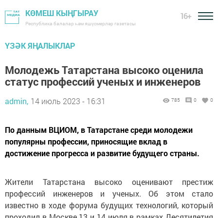
КӨМЕШ КЫҢГЫРАУ
16+
Республика балалар һәм яшүсмерләр газетасы
ҮЗӘК ЯҢАЛЫКЛАР
Молодежь Татарстана высоко оценила
статус профессий ученых и инженеров
admin,
14 июль 2023 - 16:31
785
0
0
По данным ВЦИОМ, в Татарстане среди молодежи
популярны профессии, приносящие вклад в
достижение прогресса и развитие будущего страны.
Жители Татарстана высоко оценивают престиж
профессий инженеров и ученых. Об этом стало
известно в ходе форума будущих технологий, который
проходил в Москве 13 и 14 июля в рамках Десятилетия