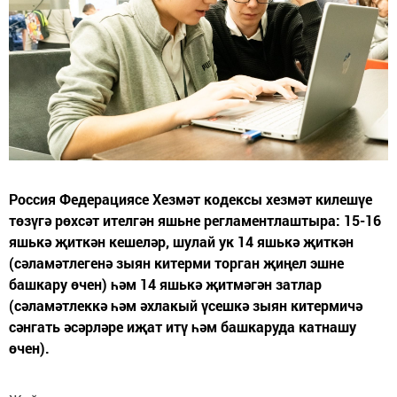
Россия Федерациясе Хезмәт кодексы хезмәт килешүе
төзүгә рөхсәт ителгән яшьне регламентлаштыра: 15-16
яшькә җиткән кешеләр, шулай ук 14 яшькә җиткән
(сәламәтлегенә зыян китерми торган җиңел эшне
башкару өчен) һәм 14 яшькә җитмәгән затлар
(сәламәтлеккә һәм әхлакый үсешкә зыян китермичә
сәнгать әсәрләре иҗат итү һәм башкаруда катнашу
өчен).