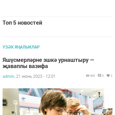
Топ 5 новостей
ҮЗӘК ЯҢАЛЫКЛАР
Яшүсмерләрне эшкә урнаштыру —
җаваплы вазифа
admin,
21 июнь 2023 - 12:01
900
0
2