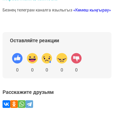
Безнең телеграм каналга язылыгыз
«Көмеш кыңгырау»
Оставляйте реакции
0
0
0
0
0
Расскажите друзьям