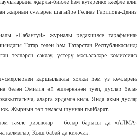
аучыларына җырлы-биюле һәм күтәренке кәефле кли
ган җырның сүзләрен шагыйрә Гөлназ Гарипова-Дениз
ы «Сабантуй» журналы редакциясе тарафынна
шындагы Татар телен һәм Татарстан Республикасынд
ан телләрен саклау, үстерү мәсьәләләре комиссияс
үсмерләрнең каршылыклы холкы һәм үз көчләрен
а белән Эмилия өй эшләреннән туеп, дуслар белә
әрвакыттагыча, аларга ярдәмгә килә. Янда якын дусла
р юк. Җырның төп темасы шуннан гыйбарәт.
 һәм тәмле ризыклар ‒ болар барысы да «АЛМА
а калмагыз, Кыш бабай да киләчәк!