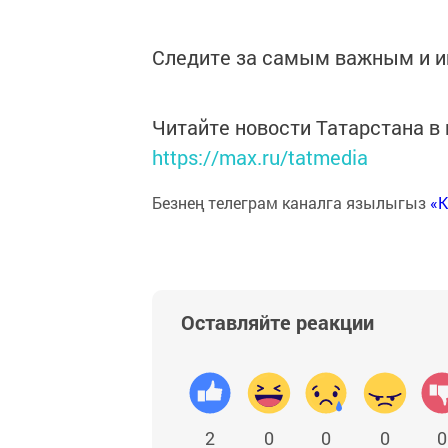
Следите за самым важным и 
Читайте новости Татарстана 
https://max.ru/tatmedia
Безнең телеграм каналга язылыгыз
«
Оставляйте реакции
2
0
0
0
0