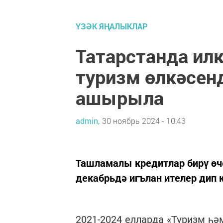
ҮЗӘК ЯҢАЛЫКЛАР
Татарстанда ил
туризм өлкәсенд
ашырыла
admin,
30 ноябрь 2024 - 10:43
Ташламалы кредитлар бирү өч
декабрьдә игълан ителер дип 
2021-2024 елларда «Туризм һ