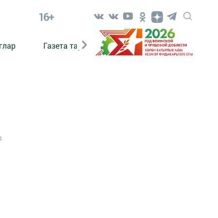
16+
глар
Газета тарихы
Әкият
Әкият язаб
2