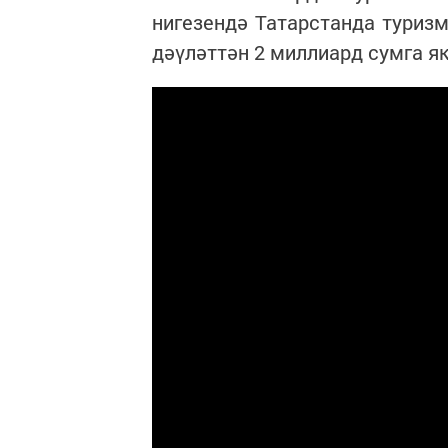
нигезендә Татарстанда туриз
дәүләттән 2 миллиард сумга як