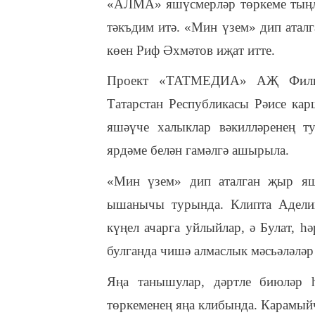
«АЛМА» яшүсмерләр төркеме тыңл
тәкъдим итә. «Мин үзем» дип атал
көен Риф Әхмәтов иҗат итте.
Проект «ТАТМЕДИА» АҖ Филиал
Татарстан Республикасы Рәисе кар
яшәүче халыклар вәкилләренең туг
ярдәме белән гамәлгә ашырыла.
«Мин үзем» дип аталган җыр яш
ышанычы турында. Клипта Аделин
күңел ачарга уйлыйлар, ә Булат, һ
булганда чишә алмаслык мәсьәләлә
Яңа танышулар, дәртле биюләр
төркеменең яңа клибында. Карамыйч