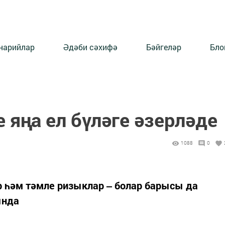
нарийлар
Әдәби сәхифә
Бәйгеләр
Бло
яңа ел бүләге әзерләде
1088
0
р һәм тәмле ризыклар ‒ болар барысы да
ында