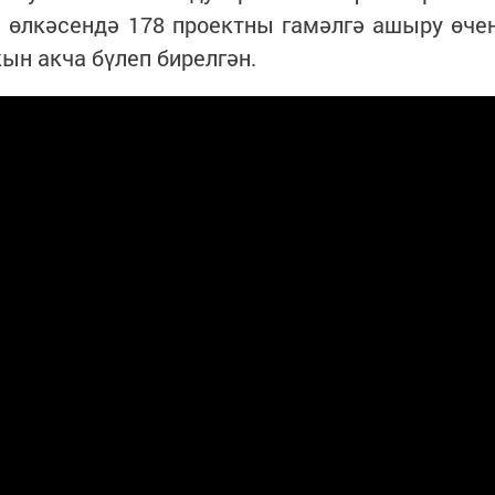
м өлкәсендә 178 проектны гамәлгә ашыру өче
ын акча бүлеп бирелгән.