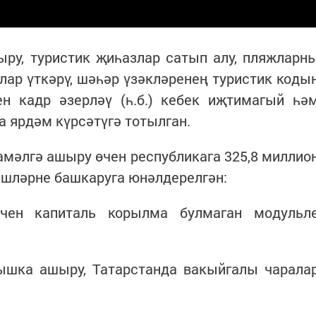
ыру, туристик җиһазлар сатып алу, пляжларн
лар үткәрү, шәһәр үзәкләренең туристик коды
ен кадр әзерләү (һ.б.) кебек иҗтимагый һә
 ярдәм күрсәтүгә тотылган.
амәлгә ашыру өчен республикага 325,8 миллио
 эшләрне башкаруга юнәлдерелгән:
өчен капиталь корылма булмаган модульл
мышка ашыру, Татарстанда вакыйгалы чарала