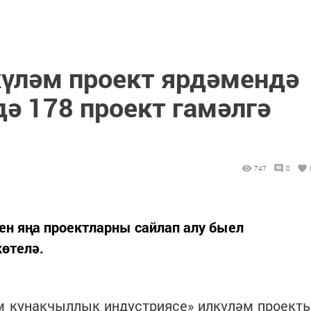
күләм проект ярдәмендә
ә 178 проект гамәлгә
747
0
ен яңа проектларны сайлап алу быел
көтелә.
әм кунакчыллык индустриясе» илкүләм проект