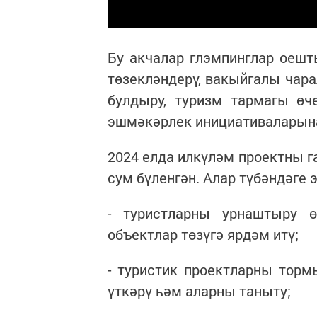
Бу акчалар глэмпинглар оешт
төзекләндерү, вакыйгалы чара
булдыру, туризм тармагы өч
эшмәкәрлек инициативаларына
2024 елда илкүләм проектны г
сум бүленгән. Алар түбәндәге
- туристларны урнаштыру 
объектлар төзүгә ярдәм итү;
- туристик проектларны тор
үткәрү һәм аларны таныту;