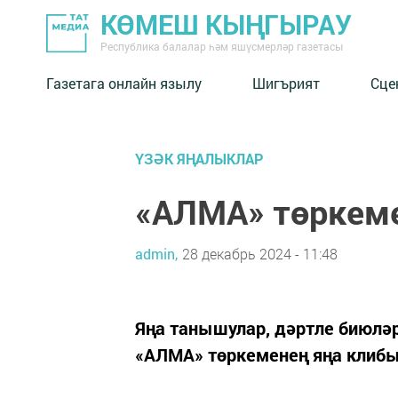
КӨМЕШ КЫҢГЫРАУ
Республика балалар һәм яшүсмерләр газетасы
Газетага онлайн язылу
Шигърият
Сце
ҮЗӘК ЯҢАЛЫКЛАР
«АЛМА» төркеме 
admin,
28 декабрь 2024 - 11:48
Яңа танышулар, дәртле биюлә
«АЛМА» төркеменең яңа клиб