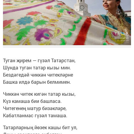
Туган җирем — гүзәл Татарстан,
Шунда туган татар кызы мин.
Бездәгедәй чиккән читекләрне
Башка илдә барын белмимен.
Чиккән читек кигән татар кызы,
Күз камаша бии башласа.
Читегенең матур бизәкләре,
Кабатланмас гүзәл тамаша.
Татарларның йөзек кашы бит ул,