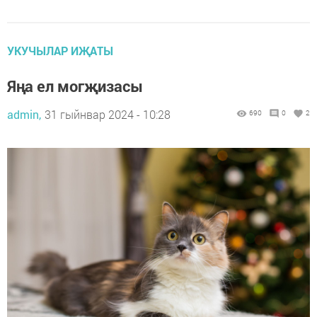
УКУЧЫЛАР ИҖАТЫ
Яңа ел могҗизасы
admin,
31 гыйнвар 2024 - 10:28
690
0
2