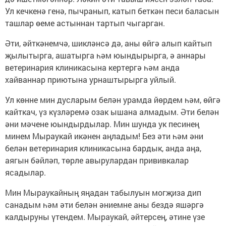
Ул кечкенә генә, пычранып, катып беткән песи баласын
ташлар өеме астыннан тартып чыгарган.
Әти, әйткәнемчә, шикләнсә дә, аны өйгә алып кайтып
җылытырга, ашатырга һәм юындырырга, ә аннары
ветеринария клиникасына кертергә һәм анда
хайваннар приютына урнаштырырга уйлый.
Ул көнне мин дусларым белән урамда йөрдем һәм, өйгә
кайткач, үз күзләремә озак ышана алмадым. Әти белән
әни мәчене юындырдылар. Мин шунда ук песинең
минем Мыраукай икәнен аңладым! Без әти һәм әни
белән ветеринария клиникасына бардык, анда аңа,
аягын бәйләп, төрле авырулардан прививкалар
ясадылар.
Мин Мыраукайның яңадан табылуын могҗиза дип
санадым һәм әти белән әниемне аны бездә яшәргә
калдыруны үтендем. Мыраукай, әйтерсең, әтине үзе