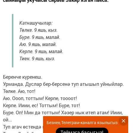
Катнашучылар:
Төлке. 9 яшь, кыз.
Бүре. 9 яшь, малай.
Аю. 9 яшь, малай.
Керпе. 9 яшь, малай.
Тиен. 9 яшь, кыз.
Беренче күренеш.
Урманда. Дуслар бер-берсенә туп атышып уйныйлар.
Төлке. Аю, тот!
Аю. Оооп, тоттым! Керпе, тоооот!
Керпе. Ииии, ес! Тоттым! Бүре, тот!
Бүре. Оп! Мин дә тоттым! Хәзер нык итеп атам! Ииии,
ой...
Безнең Телеграм-каналга язылыгыз
Туп агач өстендә кала.
Төймәгә басыгыз!