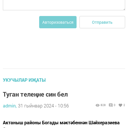
Отправить
Авторизоваться
УКУЧЫЛАР ИҖАТЫ
Туган телеңне син бел
admin,
31 гыйнвар 2024 - 10:56
828
0
2
Актаныш районы Богады мәктәбеннән Шәйхеразиева