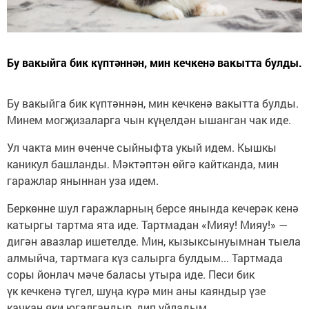
Бу вакыйга бик күптәннән, мин кечкенә вакытта булды.
Бу вакыйга бик күптәннән, мин кечкенә вакытта булды.
Минем могҗизаларга чын күңелдән ышанган чак иде.
Ул чакта мин өченче сыйныфта укый идем. Кышкы
каникул башланды. Мәктәптән өйгә кайтканда, мин
гаражлар яныннан уза идем.
Беркөнне шул гаражларның берсе янында кечерәк кенә
катыргы тартма ята иде. Тартмадан «Мияу! Мияу!» —
дигән авазлар ишетелде. Мин, кызыксынуымнан тыела
алмыйча, тартмага күз салырга булдым... Тартмада
соры йонлач мәче баласы утыра иде. Песи бик
үк кечкенә түгел, шуңа күрә мин аны каяндыр үзе
качкан яки югалгандыр, дип уйладым.