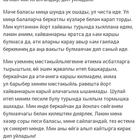
Мәче баласы миңа шунда ук ошады, ул чиста иде. Ул
миңа балаларча беркатлы күзләре белән карап торды.
Мин күптәннән йорт хайваны турында хыяллана идем,
ләкин әнием, хайваннарны яратса да һәм каршы
булмаса да, әти аларны карау авыр һәм гаиләдә
беркемнең дә аңа вакыты булмаячак дип саный иде.
Мин үземнең мөстәкыйльлегемне әтиемә исбатларга
тырыштым, өй эшен җаваплы итеп башкардым,
беркайчан да әти-әнигә каршы килмәдем, әмма
ул барыбер минем мөстәкыйль рәвештә йорт
хайваннарын карый алачагыма ышанмады. Шулай
итеп минем песиле булу турында хыялым тормышка
ашмады. Мин инде беркайчан да йонлач сөйгәнем
булмаячагы белән килештем диярлек. Ләкин менә
хәзер соры песи баласы, мине сайлагандай, тез өстемә
үк сикереп менде. Мин аны өйгә алып кайтырга кирәк
дип уйладым!