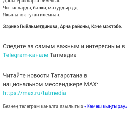
Даны еракларга сибелгән.
Чит илләрдә, бәлки, матурдыр да,
Якыны юк туган илемнән.
Зәринә Гыйльметдинова, Арча районы, Кәче мәктәбе.
Следите за самым важным и интересным в
Telegram-канале
Татмедиа
Читайте новости Татарстана в
национальном мессенджере MАХ:
https://max.ru/tatmedia
Безнең телеграм каналга язылыгыз
«Көмеш кыңгырау»