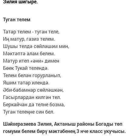
Зилия шигыре.
Туган телем
Татар телем - туган теле,
Иң матур, газиз телем.
Шушы телдә сөйләшәм мин,
Мәктәптә алам белем.
Матур итеп «әни» димен
Бөек Тукай телендә.
Телем белән горурланып,
Яшим татар илендә.
Әби-бабамнар сөйләшкән,
Гасырлардан килгән тел.
Беркайчан да телне бозма,
Туган телеңне син бел.
Шәйхеразиева Зилия, Актаныш районы Богады төп
гомуми белем бирү мәктәбенең 3 нче класс укучысы.