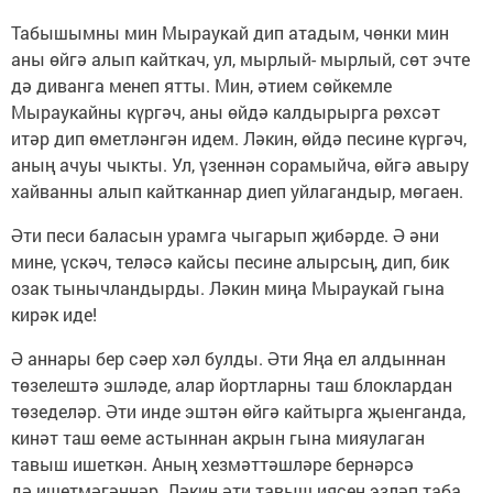
Табышымны мин Мыраукай дип атадым, чөнки мин
аны өйгә алып кайткач, ул, мырлый- мырлый, сөт эчте
дә диванга менеп ятты. Мин, әтием сөйкемле
Мыраукайны күргәч, аны өйдә калдырырга рөхсәт
итәр дип өметләнгән идем. Ләкин, өйдә песине күргәч,
аның ачуы чыкты. Ул, үзеннән сорамыйча, өйгә авыру
хайванны алып кайтканнар диеп уйлагандыр, мөгаен.
Әти песи баласын урамга чыгарып җибәрде. Ә әни
мине, үскәч, теләсә кайсы песине алырсың, дип, бик
озак тынычландырды. Ләкин миңа Мыраукай гына
кирәк иде!
Ә аннары бер сәер хәл булды. Әти Яңа ел алдыннан
төзелештә эшләде, алар йортларны таш блоклардан
төзеделәр. Әти инде эштән өйгә кайтырга җыенганда,
кинәт таш өеме астыннан акрын гына мияулаган
тавыш ишеткән. Аның хезмәттәшләре бернәрсә
дә ишетмәгәннәр. Ләкин әти тавыш иясен эзләп таба.