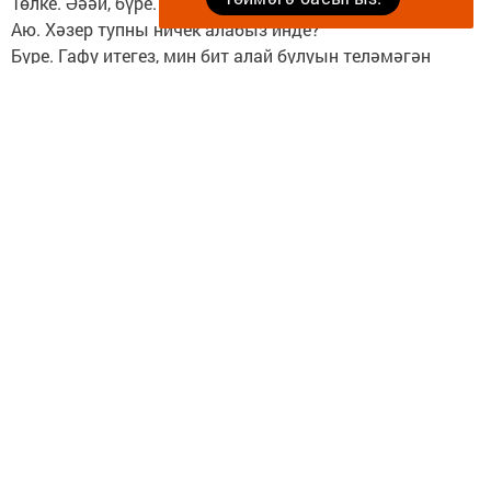
Төлке. Әәәй, бүре. Нишләдең инде син?!
Аю. Хәзер тупны ничек алабыз инде?
Бүре. Гафу итегез, мин бит алай булуын теләмәгән
идем.
Керпе. Ярар инде. Әйдәгез тупны ничек алырга икәнен
уйлыйбыз.
Аю. Бәлки агачка менеп карарбыз.
Бүре. Әйдәгез, менеп карыйк алайса.
Керпе. Әйдә, бүре, син беренче.
Бүре. (Агачка менмәкче була.) Оп! Оп! Оп! (Егылып
төшә.) Ай-яй-яй, авырта!
Керпе. Хәзер мин. (Агачка менмәкче була, ул да егылып
төшә.) Булмый бу.
Аю. Ну, давай! (Ул да агачка үрмәләп карый да егылып
төшә.) Ай-яй-яй, аягым!
Төлке. Ой, малайлар, мин биеклектән куркам. Әйдәгез,
тупны берәр нәрсә белән бәреп төшерәбез.
Аю. Хммм, әйдә.
Дуслар тупка таяклар, таш-мазарлар ата башладылар.