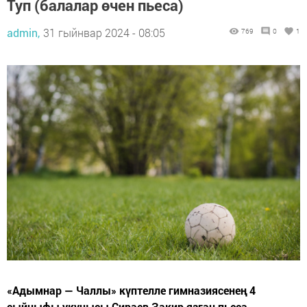
Туп (балалар өчен пьеса)
admin,
31 гыйнвар 2024 - 08:05
769
0
1
«Адымнар — Чаллы» күптелле гимназиясенең 4
сыйныфы укучысы Сираев Закир язган пьеса.