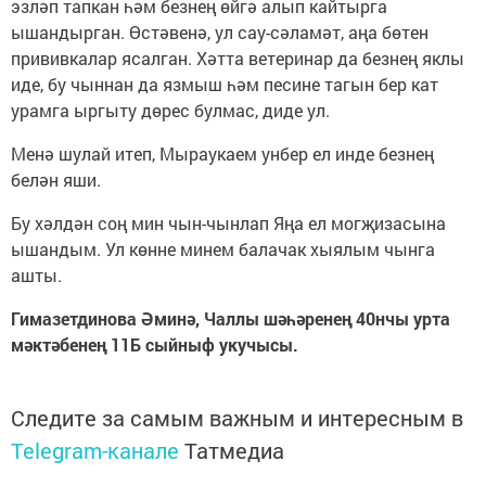
эзләп тапкан һәм безнең өйгә алып кайтырга
ышандырган. Өстәвенә, ул сау-сәламәт, аңа бөтен
прививкалар ясалган. Хәтта ветеринар да безнең яклы
иде, бу чыннан да язмыш һәм песине тагын бер кат
урамга ыргыту дөрес булмас, диде ул.
Менә шулай итеп, Мыраукаем унбер ел инде безнең
белән яши.
Бу хәлдән соң мин чын-чынлап Яңа ел могҗизасына
ышандым. Ул көнне минем балачак хыялым чынга
ашты.
Гимазетдинова Әминә, Чаллы шәһәренең 40нчы урта
мәктәбенең 11Б сыйныф укучысы.
Следите за самым важным и интересным в
Telegram-канале
Татмедиа