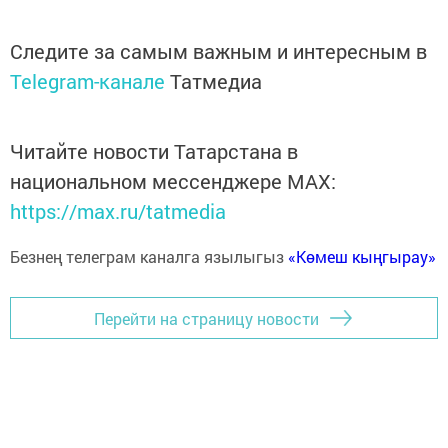
Следите за самым важным и интересным в
Telegram-канале
Татмедиа
Читайте новости Татарстана в
национальном мессенджере MАХ:
https://max.ru/tatmedia
Безнең телеграм каналга язылыгыз
«Көмеш кыңгырау»
Перейти на страницу новости