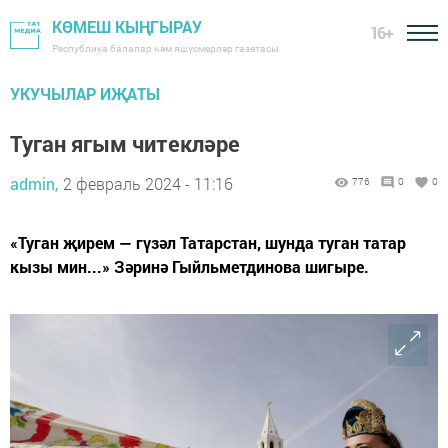
КӨМЕШ КЫҢГЫРАУ
16+
Республика балалар һәм яшүсмерләр газетасы
УКУЧЫЛАР ИҖАТЫ
Туган ягым читекләре
admin,
2 февраль 2024 - 11:16
776
0
0
«Туган җирем — гүзәл Татарстан, шунда туган татар
кызы мин...» Зәринә Гыйльметдинова шигыре.