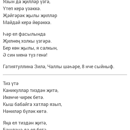
Язын да җилләр үзгә,
Үтеп керә үзәккә.
Җәйгәрәк җылы җилләр
Майдай керә йөрәккә.
Һәр ел фасылында
Җилнең холкы үзгәрә.
Бер көн җылы, я салкын,
Ә син менә түз генә!
Гатиятуллина Зилә, Чаллы шәһәре, 8 нче сыйныф.
Тиз үтә
Каникуллар тиздән җитә,
Икенче чирек бетә.
Кыш бабайга хатлар язып,
Нәниләр бүләк көтә.
Яңа ел тиздән җитә,
Башлана да ел бетә...