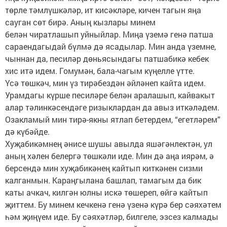
төрле тәмлүшкәләр, ит кисәкләре, кичен тагын яңа
сауган сөт бирә. Аның кызлары минем
белән чиратлашып уйныйлар. Миңа үземә генә патша
сараендагыдай бүлмә дә ясадылар. Мин анда үземне,
чыннан да, песиләр дөньясындагы патшабикә кебек
хис итә идем. Гомумән, бала-чагым күңелле үтте.
Үсә төшкәч, мин үз тирәбездән әйләнеп кайта идем.
Урамдагы күрше песиләре белән аралашып, кайвакыт
алар тәлинкәсендәге ризыклардан да авыз иткәләдем.
Озакламый мин тирә-якны ятлап бетердем, “егетләрем”
дә күбәйде.
Хуҗабикәмнең әнисе шушы авылда яшәгәнлектән, ул
аның хәлен белергә төшкәли иде. Мин дә аңа иярәм, ә
берсендә мин хуҗабикәнең кайтып киткәнен сизми
калганмын. Караңгылана башлап, тамагым да бик
каты ачкач, килгән юлны искә төшереп, өйгә кайтып
җиттем. Бу минем кечкенә генә үзенә күрә бер сәяхәтем
һәм җиңүем иде. Бу сәяхәтләр, билгеле, эзсез калмады