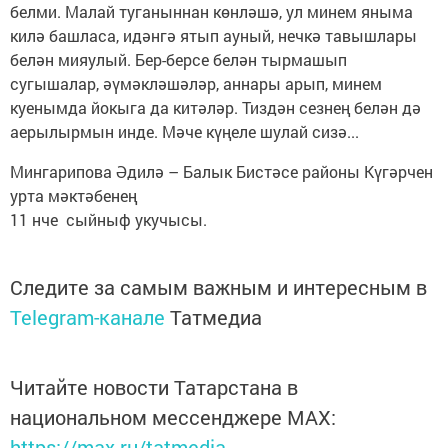
белми. Малай туганыннан көнләшә, ул минем яныма
килә башласа, идәнгә ятып ауный, нечкә тавышлары
белән мияулый. Бер-берсе белән тырмашып
сугышалар, әүмәкләшәләр, аннары арып, минем
куенымда йокыга да китәләр. Тиздән сезнең белән дә
аерылырмын инде. Мәче күңеле шулай сизә...
Мингарипова Әдилә – Балык Бистәсе районы Күгәрчен
урта мәктәбенең
11 нче сыйныф укучысы.
Следите за самым важным и интересным в
Telegram-канале
Татмедиа
Читайте новости Татарстана в
национальном мессенджере MАХ:
https://max.ru/tatmedia