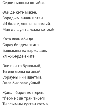
Серле тылсым көтәбез.
Әби дә көтә микән,
Сорадым аннан иртән.
«И балам, яшькә карамый,
Мин дә шул тылсым көтәм!»
Көтә икән әби дә.
Сорау бирдем әтигә.
Башымны катырма дип,
Ул җибәрде әнигә.
Әни һич тә бушамый,
Тегене-моны югалый.
Сорауны һич ишетми,
Әллә бик озак уйлый...
Җавап бирде көттереп:
“Йөрмә син трай тибеп!
Тылсымны күктән көтмә,