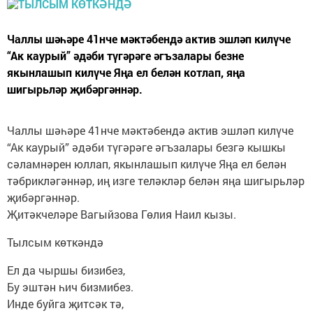
Чаллы шәһәре 41нче мәктәбендә актив эшләп килүче
“Ак каурый” әдәби түгәрәге әгъзалары безне
якынлашып килүче Яңа ел белән котлап, яңа
шигырьләр җибәргәннәр.
Чаллы шәһәре 41нче мәктәбендә актив эшләп килүче
“Ак каурый” әдәби түгәрәге әгъзалары безгә кышкы
сәламнәрен юллап, якынлашып килүче Яңа ел белән
тәбрикләгәннәр, иң изге теләкләр белән яңа шигырьләр
җибәргәннәр.
Җитәкчеләре Вагыйзова Гөлия Наил кызы.
Тылсым көткәндә
Ел да чыршы бизибез,
Бу эштән һич бизмибез.
Инде буйга җитсәк тә,