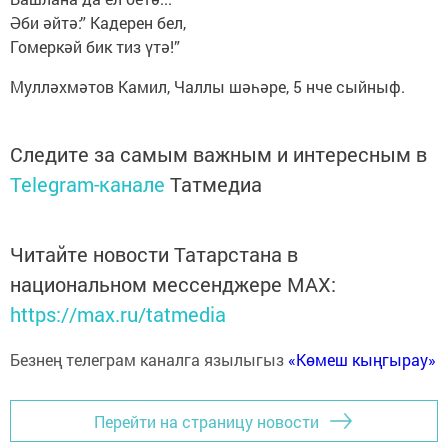
Әби әйтә:” Кадерен бел,
Гомеркәй бик тиз үтә!”
Мулләхмәтов Камил, Чаллы шәһәре, 5 нче сыйныф.
Следите за самым важным и интересным в
Telegram-канале
Татмедиа
Читайте новости Татарстана в
национальном мессенджере MАХ:
https://max.ru/tatmedia
Безнең телеграм каналга язылыгыз
«Көмеш кыңгырау»
Перейти на страницу новости