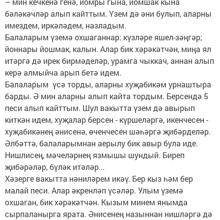
– мин кечкенә генә, йомры гына, йомшак кына
бәләкәчләр алып кайттым. Үзем дә әни булып, аларны
имездем, иркәләдем, назладым.
Балаларым үземә охшаганнар: күзләре яшел-зәңгәр;
йоннары йошмак, калын. Алар бик хәрәкәтчән, миңа ял
итәргә дә ирек бирмәделәр, урамга чыккач, аннан алып
керә алмыйча арып бетә идем.
Балаларым үсә торды, аларны хуҗабикәм урнаштыра
барды. Ә мин аларны алып кайта тордым. Берсендә 5
песи алып кайттым. Шул вакытта үзем дә авырып
киткән идем, хуҗалар берсен - күршеләргә, икенчесен -
хуҗабикәнең әнисенә, өченчесен шәһәргә җибәрделәр.
Әлбәттә, балаларымнан аерылу бик авыр була иде.
Нишлисең, мәчеләрнең язмышы шундый. Биреп
җибәрәләр, бүләк итәләр...
Хәзерге вакытта нәниләрем икәү. Бер кыз һәм бер
малай песи. Алар әкренләп үсәләр. Улым үземә
охшаган, бик хәрәкәтчән. Кызым минем янымда
сырпаланырга ярата. Әнисенең назыннан нишләргә дә