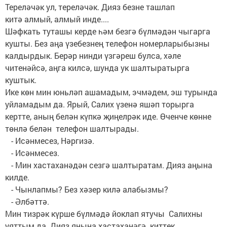
Тереләчәк ул, тереләчәк. Дияз безне ташлап
китә алмый, алмый инде....
Шәфкать туташы керде һәм безгә бүлмәдән чыгарга
кушты. Без аңа үзебезнең телефон номерларыбызны
калдырдык. Берәр нинди үзгәреш булса, хәле
читенәйсә, аңга килсә, шунда ук шалтыратырга
куштык.
Ике көн мин юньләп ашамадым, эчмәдем, эш турында
уйламадым да. Ярый, Салих үзенә яшәп торырга
кертте, аның белән күпкә җиңелрәк иде. Өченче көнне
төнлә белән телефон шалтырады.
- Исәнмесез, Нәргизә.
- Исәнмесез.
- Мин хастаханәдән сезгә шалтыратам. Дияз аңына
килде.
- Чынлапмы? Без хәзер килә алабызмы?
- Әлбәттә.
Мин тизрәк күрше бүлмәдә йоклап ятучы Салихны
уяттым да Дияз янына хастаханәгә киттек.