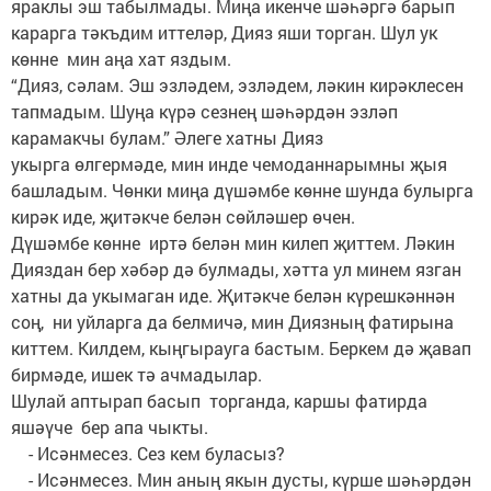
яраклы эш табылмады. Миңа икенче шәһәргә барып
карарга тәкъдим иттеләр, Дияз яши торган. Шул ук
көнне мин аңа хат яздым.
“Дияз, сәлам. Эш эзләдем, эзләдем, ләкин кирәклесен
тапмадым. Шуңа күрә сезнең шәһәрдән эзләп
карамакчы булам.” Әлеге хатны Дияз
укырга өлгермәде, мин инде чемоданнарымны җыя
башладым. Чөнки миңа дүшәмбе көнне шунда булырга
кирәк иде, җитәкче белән сөйләшер өчен.
Дүшәмбе көнне иртә белән мин килеп җиттем. Ләкин
Дияздан бер хәбәр дә булмады, хәтта ул минем язган
хатны да укымаган иде. Җитәкче белән күрешкәннән
соң, ни уйларга да белмичә, мин Диязның фатирына
киттем. Килдем, кыңгырауга бастым. Беркем дә җавап
бирмәде, ишек тә ачмадылар.
Шулай аптырап басып торганда, каршы фатирда
яшәүче бер апа чыкты.
- Исәнмесез. Сез кем буласыз?
- Исәнмесез. Мин аның якын дусты, күрше шәһәрдән