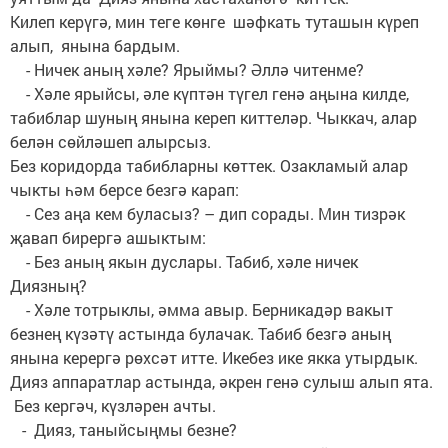
Килеп керүгә, мин теге көнге шәфкать туташын күреп
алып, янына бардым.
- Ничек аның хәле? Ярыймы? Әллә читенме?
- Хәле ярыйсы, әле күптән түгел генә аңына килде,
табиблар шуның янына кереп киттеләр. Чыккач, алар
белән сөйләшеп алырсыз.
Без коридорда табибларны көттек. Озакламый алар
чыкты һәм берсе безгә карап:
- Сез аңа кем буласыз? – дип сорады. Мин тизрәк
җавап бирергә ашыктым:
- Без аның якын дуслары. Табиб, хәле ничек
Диязның?
- Хәле тотрыклы, әмма авыр. Берникадәр вакыт
безнең күзәтү астында булачак. Табиб безгә аның
янына керергә рөхсәт итте. Икебез ике якка утырдык.
Дияз аппаратлар астында, әкрен генә сулыш алып ята.
Без кергәч, күзләрен ачты.
- Дияз, таныйсыңмы безне?