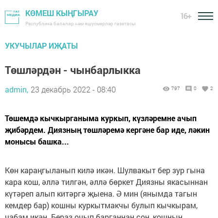
КӨМЕШ КЫҢГЫРАУ
16+
Республика балалар һәм яшүсмерләр газетасы
УКУЧЫЛАР ИҖАТЫ
Төшләрдән - чынбарлыкка
admin,
23 декабрь 2022 - 08:40
797
0
2
Төшемдә кычкырганыма куркып, күзләремне ачып
җибәрдем. Диязның төшләремә кергәне бар иде, ләкин
монысы башка...
Көн караңгыланып килә икән. Шулвакыт бер зур гына
кара кош, әллә тилгән, әллә бөркет Диязны якасыннан
күтәреп алып китәргә җыена. Ә мин (янымда тагын
кемдер бар) кошны куркытмакчы булып кычкырам,
чабам икән. Бераз очып барганнан соң, кошның