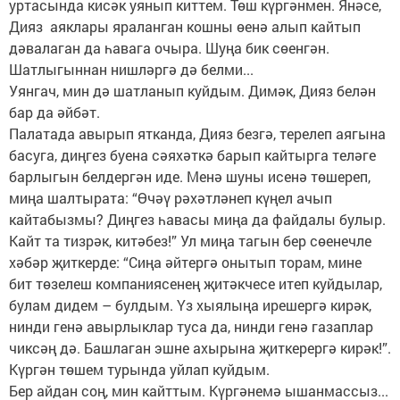
уртасында кисәк уянып киттем. Төш күргәнмен. Янәсе,
Дияз аяклары яраланган кошны өенә алып кайтып
дәвалаган да һавага очыра. Шуңа бик сөенгән.
Шатлыгыннан нишләргә дә белми...
Уянгач, мин дә шатланып куйдым. Димәк, Дияз белән
бар да әйбәт.
Палатада авырып ятканда, Дияз безгә, терелеп аягына
басуга, диңгез буена сәяхәткә барып кайтырга теләге
барлыгын белдергән иде. Менә шуны исенә төшереп,
миңа шалтырата: “Өчәү рәхәтләнеп күңел ачып
кайтабызмы? Диңгез һавасы миңа да файдалы булыр.
Кайт та тизрәк, китәбез!” Ул миңа тагын бер сөенечле
хәбәр җиткерде: “Сиңа әйтергә онытып торам, мине
бит төзелеш компаниясенең җитәкчесе итеп куйдылар,
булам дидем – булдым. Үз хыялыңа ирешергә кирәк,
нинди генә авырлыклар туса да, нинди генә газаплар
чиксәң дә. Башлаган эшне ахырына җиткерергә кирәк!”.
Күргән төшем турында уйлап куйдым.
Бер айдан соң, мин кайттым. Күргәнемә ышанмассыз...