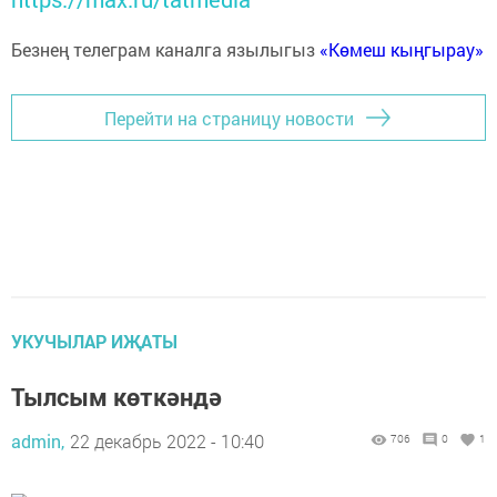
Безнең телеграм каналга язылыгыз
«Көмеш кыңгырау»
Перейти на страницу новости
УКУЧЫЛАР ИҖАТЫ
Тылсым көткәндә
admin,
22 декабрь 2022 - 10:40
706
0
1