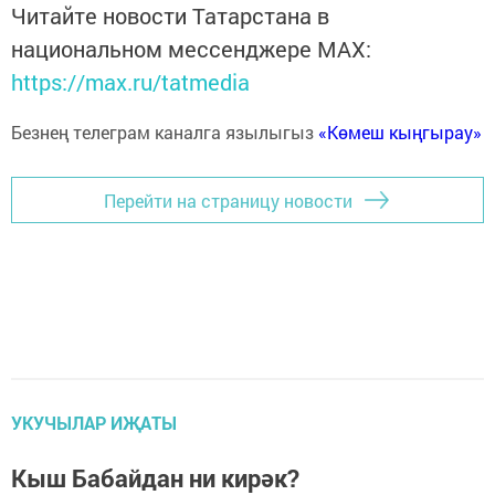
Читайте новости Татарстана в
национальном мессенджере MАХ:
https://max.ru/tatmedia
Безнең телеграм каналга язылыгыз
«Көмеш кыңгырау»
Перейти на страницу новости
УКУЧЫЛАР ИҖАТЫ
Кыш Бабайдан ни кирәк?