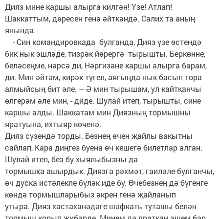
Дияз мине каршы алырга килгән! Үзе! Атлап!
Шаккаттым, дөресен генә әйткәндә. Салих та аның
янында.
- Син командировкада булганда, Дияз үзе өстендә
бик нык эшләде, тизрәк йөрергә тырышты. Беркөнне,
беләсеңме, нәрсә ди, Нәргизәне каршы алырга барам,
ди. Мин әйтәм, кирәк түгел, аягыңда нык басып тора
алмыйсың бит әле. – Ә мин тырышам, ул кайтканчы
өлгерәм әле мин, - диде. Шулай итеп, тырышты, сине
каршы алды. Шаккатам мин Диязның тормышны
яратуына, ихтыяр көченә.
Дияз сүзендә торды. Безнең өчен җайлы вакытны
сайлап, Кара диңгез буена өч кешегә билетлар алган.
Шулай итеп, без бу хыялыбызны да
тормышка ашырдык. Диязга рәхмәт, гаиләле булганчы,
өч дуска истәлекле бүләк иде бу. Өчебезнең дә бүгенге
көндә тормышларыбыз әкрен генә җайланып
утыра. Дияз хастаханәдәге шәфкать туташы белән
тормыш корып җибәрде. Минем дә яраткан эшем бар.