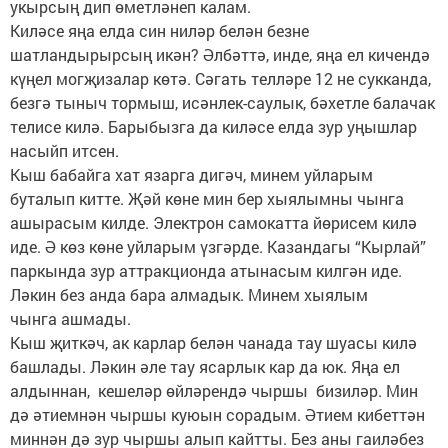
укырсың дип өметләнеп калам.
Киләсе яңа елда син ниләр белән безне
шатландырырсың икән? Әлбәттә, инде, яңа ел кичендә
күңел могҗизалар көтә. Сәгать телләре 12 не сукканда,
безгә тыныч тормыш, исәнлек-саулык, бәхетле балачак
телисе килә. Барыбызга да киләсе елда зур уңышлар
насыйп итсен.
Кыш бабайга хат язарга дигәч, минем уйларым
буталып китте. Җәй көне мин бер хыялымны чынга
ашырасым килде. Электрон самокатта йөрисем килә
иде. Ә көз көне уйларым үзгәрде. Казандагы “Кырлай”
паркында зур аттракционда атынасым килгән иде.
Ләкин без анда бара алмадык. Минем хыялым
чынга ашмады.
Кыш җиткәч, ак карлар белән чанада тау шуасы килә
башлады. Ләкин әле тау ясарлык кар да юк. Яңа ел
алдыннан, кешеләр өйләрендә чыршы бизиләр. Мин
дә әтиемнән чыршы куюын сорадым. Әтием кибеттән
миннән дә зур чыршы алып кайтты. Без аны гаиләбез