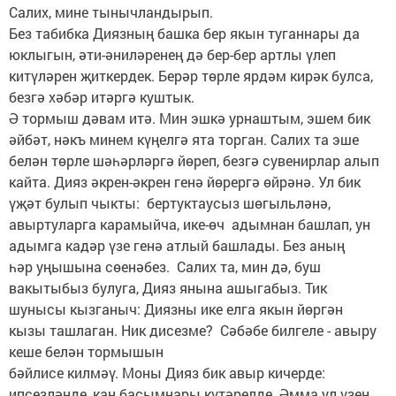
Салих, мине тынычландырып.
Без табибка Диязның башка бер якын туганнары да
юклыгын, әти-әниләренең дә бер-бер артлы үлеп
китүләрен җиткердек. Берәр төрле ярдәм кирәк булса,
безгә хәбәр итәргә куштык.
Ә тормыш дәвам итә. Мин эшкә урнаштым, эшем бик
әйбәт, нәкъ минем күңелгә ята торган. Салих та эше
белән төрле шәһәрләргә йөреп, безгә сувенирлар алып
кайта. Дияз әкрен-әкрен генә йөрергә өйрәнә. Ул бик
үҗәт булып чыкты: бертуктаусыз шөгыльләнә,
авыртуларга карамыйча, ике-өч адымнан башлап, ун
адымга кадәр үзе генә атлый башлады. Без аның
һәр уңышына сөенәбез. Салих та, мин дә, буш
вакытыбыз булуга, Дияз янына ашыгабыз. Тик
шунысы кызганыч: Диязны ике елга якын йөргән
кызы ташлаган. Ник дисезме? Сәбәбе билгеле - авыру
кеше белән тормышын
бәйлисе килмәү. Моны Дияз бик авыр кичерде:
ипсезләнде, кан басымнары күтәрелде. Әмма ул үзен