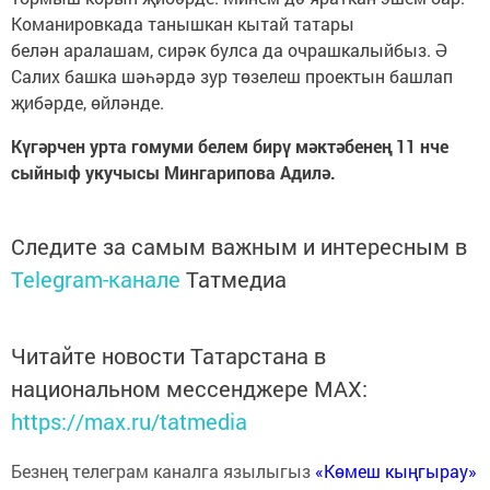
Команировкада танышкан кытай татары
белән аралашам, сирәк булса да очрашкалыйбыз. Ә
Салих башка шәһәрдә зур төзелеш проектын башлап
җибәрде, өйләнде.
Күгәрчен урта гомуми белем бирү мәктәбенең 11 нче
сыйныф укучысы Мингарипова Адилә.
Следите за самым важным и интересным в
Telegram-канале
Татмедиа
Читайте новости Татарстана в
национальном мессенджере MАХ:
https://max.ru/tatmedia
Безнең телеграм каналга язылыгыз
«Көмеш кыңгырау»