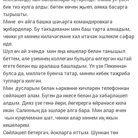
бик тиз кулга алды: бөтен көчен җыеп, аякка басарга
тырышты.
Мине өч айга башка шәһәргә командировкага
җибәрделәр. Бу тәкъдимнән мин баш тарта алмадым,
чөнки ул минем киләчәгемне хәл итәчәк эшлекле сәфәр
иде.
Шул өч ай эчендә мин яңа кешеләр белән танышып
беттем, әле үземнең коллегам булырга өлгергән кытай
егете белән еш аралаша башладым. Ул үзе Пекиннан
булса да, милләте буенча татар, минем кебек тәҗрибә
тупларга килгән.
Мин дусларым белән һәркөнне кичләрен телефоннан
сөйләшеп алам. Бүген дә икесе белән дә хәбәрләшеп
алдым. Дияз үзе генә йөри, йөгерергә өйрәнәсе килә
икән. Салихның да эшләре алга бара. Мин алар өчен
чын күңелемнән шат, чөнки алар минем иң якын
кешеләрем.
Сөйләшеп бетергәч, йокларга яттым. Шуннан төн