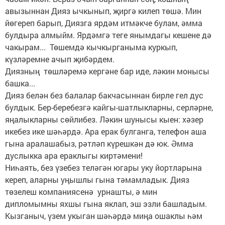
авызыннан Дияз ычкынып, җиргә килеп төшә. Мин
йөгереп барып, Диязга ярдәм итмәкче булам, әмма
булдыра алмыйм. Ярдәмгә теге янымдагы кешене дә
чакырам... Төшемдә кычкырганыма куркып,
күзләремне ачып җибәрдем.
Диязның төшләремә кергәне бар иде, ләкин монысы
башка...
Дияз белән без балалар бакчасыннан бирле гел дус
булдык. Бер-беребезгә кайгы-шатлыкларны, серләрне,
яңалыкларны сөйлибез. Ләкин шунысы кыен: хәзер
икебез ике шәһәрдә. Ара ерак булганга, телефон аша
гына аралашабыз, рәтләп күрешкән дә юк. Әмма
дуслыкка ара ераклыгы киртәмени!
Ниһаять, без үзебез теләгән югары уку йортларына
кереп, аларны уңышлы гына тәмамладык. Дияз
төзелеш компаниясенә урнашты, ә мин
дипломымны яхшы гына яклап, эш эзли башладым.
Кызганыч, үзем укыган шәһәрдә миңа ошаклы һәм