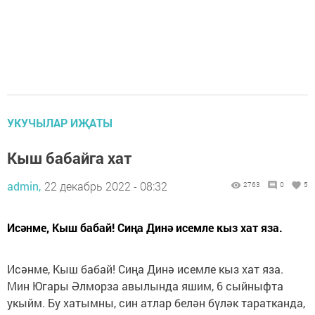
УКУЧЫЛАР ИҖАТЫ
Кыш бабайга хат
admin,
22 декабрь 2022 - 08:32
2763
0
5
Исәнме, Кыш бабай! Сиңа Динә исемле кыз хат яза.
Исәнме, Кыш бабай! Сиңа Динә исемле кыз хат яза.
Мин Югары Әлморза авылында яшим, 6 сыйныфта
укыйм. Бу хатымны, син атлар белән бүләк таратканда,