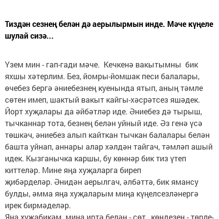
Тиздән сезнең белән дә аерылырмын инде. Мәче күңеле
шулай сизә...
Үзем мин - гап-гади мәче. Кечкенә вакытымны бик
яхшы хәтерлим. Без, йомры-йомшак песи балалары,
өчебез бергә әниебезнең куенында ятып, аның тәмле
сөтен имеп, шактый вакыт кайгы-хәсрәтсез яшәдек.
Йорт хуҗалары да әйбәтләр иде. Әниебез дә тырыш,
тычканнар тота, безнең белән уйный иде. Әз генә үсә
төшкәч, әниебез алып кайткан тычкан балалары белән
башта уйнап, аннары алар хәлдән тайгач, тәмләп ашый
идек. Кызганычка каршы, бу көннәр бик тиз үтеп
киттеләр. Мине яңа хуҗаларга биреп
җибәрделәр. Әнидән аерылгач, әлбәттә, бик ямансу
булды, әмма яңа хуҗаларым миңа күңелсезләнергә
ирек бирмәделәр.
Яңа хуҗабикәм миңа иртә белән - сөт, көндезен - төрле-