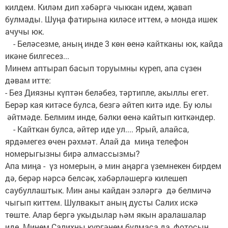
килдем. Киләм дип хәбәргә чыккан идем, җавап
булмады. Шуңа фатирына киләсе иттем, ә монда ишек
ачучы юк.
- Беләсезме, аның инде 3 көн өенә кайтканы юк, кайда
икәне билгесез...
Минем аптырап басып торуымны күреп, апа сүзен
дәвам итте:
- Без Диязны күптән беләбез, тәртипле, акыллы егет.
Берәр кая китәсе булса, безгә әйтеп китә иде. Бу юлы
әйтмәде. Белмим инде, бәлки өенә кайтып киткәндер.
- Кайткан булса, әйтер иде ул.... Ярый, алайса,
ярдәмегез өчен рәхмәт. Алай да миңа телефон
номерыгызны бирә алмассызмы?
Апа миңа - үз номерын, ә мин аңарга үземнекен бирдем
дә, берәр нәрсә белсәк, хәбәрләшергә килешеп
саубуллаштык. Мин аны кайдан эзләргә дә белмичә
чыгып киттем. Шулвакыт аның дусты Салих искә
төште. Алар бергә укыдылар һәм якын аралашалар
иде. Минем Салихны күргәнем булмаса да, фотосын