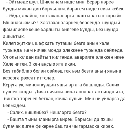
- Әйтмәде шул. Шикләнәм инде мин. Берәр нәрсә
булды микән дип борчылам, йөрәгем нидер сизә кебек.
- Әйдә, алайса, хастаханәләргә шалтыратып карыйк.
Ышанасызмы?! Хастаханәләрнең берсендә шундый
фамилияле кеше барлыгы билгеле булды, без шунда
ашыктык.
Килеп җиткәч, шәфкать туташы безгә анын хәле
турында һәм ничек монда эләккәне турында сөйләде.
Ул олы юлдан кайтып килгәндә, авариягә эләккән икән.
Хәле читен, 3 көн аңсыз ята икән.
Без табиблар белән сөйләштек һәм безгә аның янына
керергә рөхсәт иттеләр.
Керүгә үк, минем күздән яшьләр ага башлады. Салих
сүзсез калды. Дияз ничәмә-ничә аппарат астында ята,
бинтка төренеп беткән, көчкә сулый. Мин ни уйларга да
белмәдем.
- Салих, нишлибез? Нишләргә безгә?
- Башта тынычланырга кирәк. Барысы да яхшы
булачак дигән фикерне баштан чыгармаска кирәк.