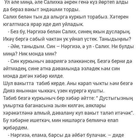
Ул әле миңа, әле Салихка әкрен генә күз йөртеп алды
да бераз вакыт эндәшми торды.
Салих белән тын да алырга куркып торабыз. Хәтерен
югалтмаса ярар иде дип уйладык.
- Без бу, Нәргизә белән Салих, синең якын дусларың.
Икәү бергә сабый чактан ук уйнап үстек. Таныдыңмы?
- Әйе, таныдым. Син – Нәргизә, ә ул - Салих. Ни булды
миңа? Ник монда мин?
- Син куркыныч авариягә эләккәнсең. Безгә берни дә
әйтмәдең, сине атна дәвамында эзләдек һәм син
монда дигән хәбәр килде.
Шул вакытта табиб керде. Аны карап чыкты һәм безгә
Дияз яныннан чыккач, үзен күрергә кушты.
Табиб безгә куркыныч бер хәбәр әйтте: “ Дустыгызның
умыртка баганасына зыян килгән, аяклары
хәрәкәтләнә алмый, дәвалану күп вакыт таләп итәчәк”.
Бу хәбәрне ишеткәч, мин нишләргә белмичә елап
җибәрдем.
- Нәргизә, елама, барсы да әйбәт булачак. – диде