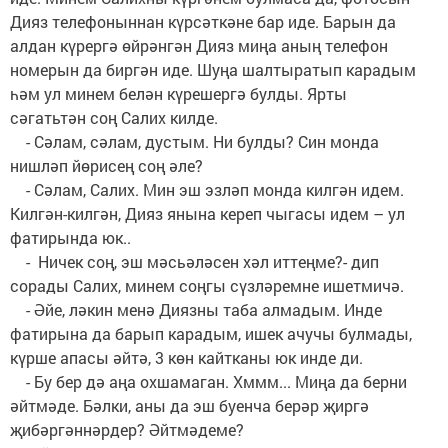
Дияз телефоныннан күрсәткәне бар иде. Барын да
алдан күрергә өйрәнгән Дияз миңа аның телефон
номерын да биргән иде. Шуңа шалтыратып карадым
һәм ул минем белән күрешергә булды. Ярты
сәгатьтән соң Салих килде.
- Сәлам, сәлам, дустым. Ни булды? Син монда
нишләп йөрисең соң әле?
- Сәлам, Салих. Мин эш эзләп монда килгән идем.
Килгән-килгән, Дияз янына кереп чыгасы идем – ул
фатирында юк..
- Ничек соң, эш мәсьәләсен хәл иттеңме?- дип
сорады Салих, минем соңгы сүзләремне ишетмичә.
- Әйе, ләкин менә Диязны таба алмадым. Инде
фатирына да барып карадым, ишек ачучы булмады,
күрше апасы әйтә, 3 көн кайтканы юк инде ди.
- Бу бер дә аңа охшамаган. Хммм... Миңа да берни
әйтмәде. Бәлки, аны да эш буенча берәр җиргә
җибәргәннәрдер? Әйтмәдеме?