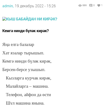
admin,
19 декабрь 2022 - 15:26
886
0
1
Кемгә нинди бүләк кирәк?
Яңа елга балалар
Хат язалар тырышып.
Кемгә нинди бүләк кирәк,
Берсен-берсе узышып.
Кызларга курчак кирәк,
Малайларга – машина.
Телефон, айфон да өсти
Шул машина янына.