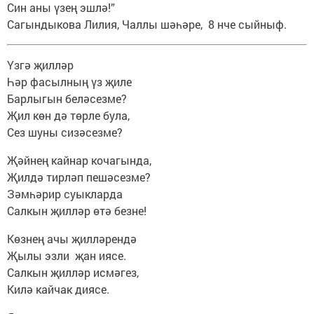
Син аны үзең эшлә!”
Сагындыкова Лилия, Чаллы шәһәре, 8 нче сыйныф.
Үзгә җилләр
Һәр фасылның үз җиле
Барлыгын беләсезме?
Җил көн дә төрле була,
Сез шуны сизәсезме?
Җәйнең кайнар кочагында,
Җилдә тирләп пешәсезме?
Зәмһәрир суыкларда
Салкын җилләр өтә безне!
Көзнең ачы җилләрендә
Җылы эзли җан иясе.
Салкын җилләр исмәгез,
Килә кайчак диясе.