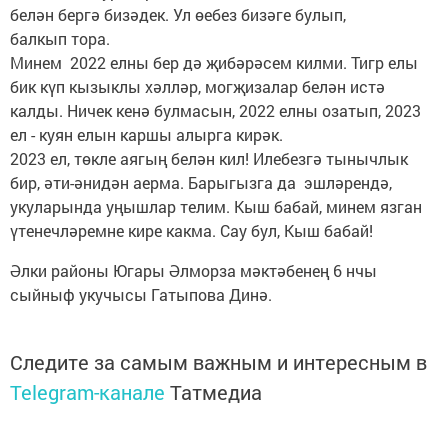
белән бергә бизәдек. Ул өебез бизәге булып,
балкып тора.
Минем 2022 елны бер дә җибәрәсем килми. Тигр елы
бик күп кызыклы хәлләр, могҗизалар белән истә
калды. Ничек кенә булмасын, 2022 елны озатып, 2023
ел - куян елын каршы алырга кирәк.
2023 ел, төкле аягың белән кил! Илебезгә тынычлык
бир, әти-әнидән аерма. Барыгызга да эшләрендә,
укуларында уңышлар телим. Кыш бабай, минем язган
үтенечләремне кире какма. Сау бул, Кыш бабай!
Әлки районы Югары Әлморза мәктәбенең 6 нчы
сыйныф укучысы Гатыпова Динә.
Следите за самым важным и интересным в
Telegram-канале
Татмедиа