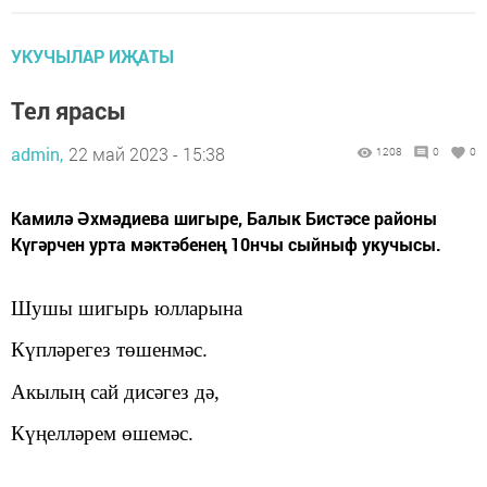
УКУЧЫЛАР ИҖАТЫ
Тел ярасы
admin,
22 май 2023 - 15:38
1208
0
0
Камилә Әхмәдиева шигыре, Балык Бистәсе районы
Күгәрчен урта мәктәбенең 10нчы сыйныф укучысы.
Шушы шигырь юлларына
Күпләрегез төшенмәс.
Акылың сай дисәгез дә,
Күңелләрем өшемәс.