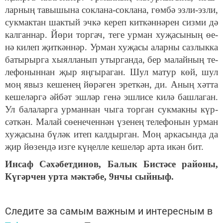
лар­ның та­вы­шы­на сок­ла­на-сок­ла­на, гөм­бә эз­ли-эз­ли,
сук­мак­тан шак­тый эч­кә ке­реп кит­кән­нә­рен сиз­ми дә
кал­ган­нар. Йө­ри тор­гач, те­ге ур­ман ху­җа­сы­ның өе­
нә ки­леп җит­кән­нәр. Ур­ман ху­җа­сы алар­ны саз­лык­ка
ба­ты­рыр­га хы­ял­ла­нып утыр­ган­да, бер ма­лай­ның те­
ле­фо­нын­нан җыр яң­гы­ра­ган. Шул ма­тур көй, шул
моң явыз ке­ше­нең йө­рә­ген эрет­кән, ди. Аның хәт­та
ке­ше­ләр­гә әй­бәт эш­ләр ге­нә эш­ли­се ки­лә баш­ла­ган.
Ул ба­ла­лар­га ур­ман­нан чы­га тор­ган сук­мак­ны күр­
сәт­кән. Ма­лай сө­е­не­чен­нән үзе­нең те­ле­фо­нын ур­ман
ху­җа­сы­на бү­ләк итеп кал­дыр­ган. Моң ар­ка­сын­да да
җир йө­зен­дә из­ге кү­ңел­ле ке­ше­ләр ар­та икән бит.
Ин­саф Сә­хә­бет­ди­нов, Ба­лык Бис­тә­се ра­йо­ны,
Кү­гәр­чен ур­та мәк­тә­бе, 9нчы сый­ныф.
Следите за самым важным и интересным в