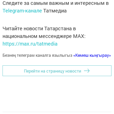
Следите за самым важным и интересным в
Telegram-канале
Татмедиа
Читайте новости Татарстана в
национальном мессенджере MАХ:
https://max.ru/tatmedia
Безнең телеграм каналга язылыгыз
«Көмеш кыңгырау»
Перейти на страницу новости