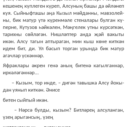
ке­ше­нең күп­ле­ген кү­реп, Ал­су­ның ба­шы да әй­лә­неп
куя. Сый­ныф­та­шы аңа Кы­зыл мәй­дан­ны, мав­зо­лей­
ны, бик ма­тур үтә кү­рен­мә­ле сте­на­ла­ры бул­ган кү­
пер­не, Ку­ту­зов һәй­кә­лен, Мәң­ге­лек ут­ны күр­сәт­кән,
та­рих­ны сөй­лә­гән. Ниш­ләп­тер ан­да җәй ва­кы­ты
икән. Ал­су та­гын ап­ты­ра­ган, мин кыш кө­не кит­кән
идем бит, ди. Ул ба­сып тор­ган урын­да бик ма­тур
агач­лар үс­кән­нәр.
Яф­рак­ла­ры әк­рен ге­нә аның би­те­нә ка­гыл­ган­нар,
ир­кә­лә­гән­нәр...
– Кы­зым, тор ин­де, – ди­гән та­выш­ка Ал­су йо­кы­
дан уя­нып кит­кән. Әни­се
би­тен сый­пый икән.
– Нәр­сә бул­ды, кы­зым? Бит­лә­рең ал­су­лан­ган,
үзең ары­ган­сың, үзең