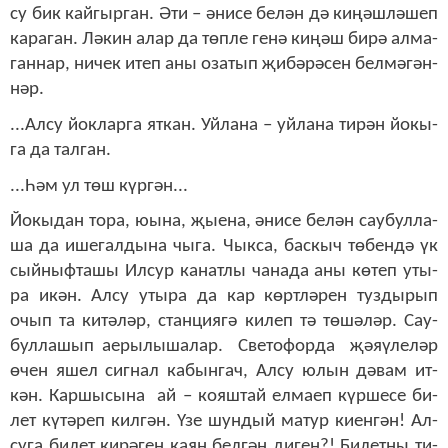
су бик кай­гыр­ган. Әти – әни­се бе­лән дә ки­ңәш­лә­шеп
ка­ра­ган. Лә­кин алар да төп­ле ге­нә ки­ңәш би­рә ал­ма­
ган­нар, ни­чек итеп аны оза­тып җи­бә­рә­сен бел­мә­гән­
нәр.
...Ал­су йок­лар­га ят­кан. Уй­ла­на – уй­ла­на ти­рән йо­кы­
га да тал­ган.
...Һәм ул төш күр­гән...
Йо­кы­дан то­ра, юы­на, җы­е­на, әни­се бе­лән сау­бул­ла­
ша да ише­гал­ды­на чы­га. Чык­са, бас­кыч тө­бен­дә үк
сый­ныф­та­шы Ил­сур ка­нат­лы ча­на­да аны кө­теп уты­
ра
икән
. Ал­су уты­ра да кар көрт­лә­рен туз­ды­рып
очып та ки­тә­ләр, стан­ци­я­гә ки­леп тә тө­шә­ләр. Сау­
бул­ла­шып ае­ры­лы­ша­лар. Све­то­фор­да җәя­ү­ле­ләр
өчен яшел сиг­нал ка­бын­гач,
Ал­су
юлын дә­вам ит­
кән. Кар­шы­сы­на ай – ко­яш­тай ел­ма­еп күр­ше­се би­
лет кү­тә­реп кил­гән. Үзе шун­дый ма­тур ки­ен­гән! Ал­
су­га би­лет ки­рә­ген ка­ян бел­гән ди­ген?! Би­лет­ны ти­