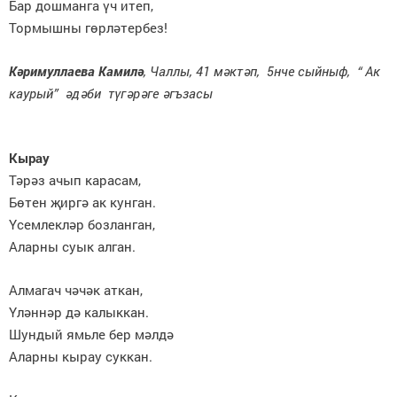
Бар дошманга үч итеп,
Тормышны гөрләтербез!
Кәримуллаева Камилә
, Чаллы, 41 мәктәп, 5нче сыйныф, “ Ак
каурый” әдәби түгәрәге әгъзасы
Кырау
Тәрәз ачып карасам,
Бөтен җиргә ак кунган.
Үсемлекләр бозланган,
Аларны суык алган.
Алмагач чәчәк аткан,
Үләннәр дә калыккан.
Шундый ямьле бер мәлдә
Аларны кырау суккан.