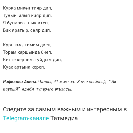
Курка микән тияр дип,
Тунын алып кияр дип,
Я булмаса, нык итеп,
Бик яратыр, сөяр дип.
Курыкма, тимим диеп,
Торам каршында биеп.
Китте керпем, туйдым дип,
Куак артына кереп.
Рафикова Алинә
, Чаллы, 41 мәктәп, 8 нче сыйныф, “ Ак
каурый” әдәби түгәрәге әгъзасы.
Следите за самым важным и интересным в
Telegram-канале
Татмедиа