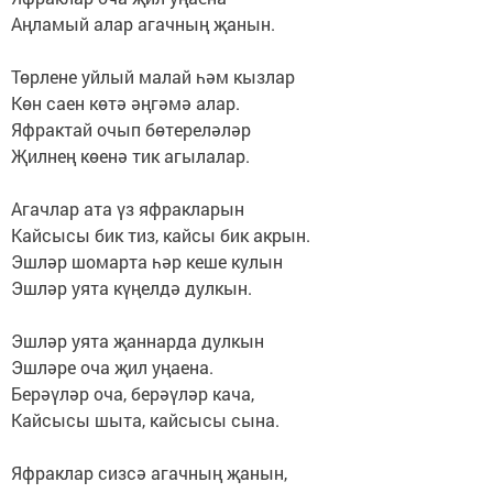
Аңламый алар агачның җанын.
Төрлене уйлый малай һәм кызлар
Көн саен көтә әңгәмә алар.
Яфрактай очып бөтереләләр
Җилнең көенә тик агылалар.
Агачлар ата үз яфракларын
Кайсысы бик тиз, кайсы бик акрын.
Эшләр шомарта һәр кеше кулын
Эшләр уята күңелдә дулкын.
Эшләр уята җаннарда дулкын
Эшләре оча җил уңаена.
Берәүләр оча, берәүләр кача,
Кайсысы шыта, кайсысы сына.
Яфраклар сизсә агачның җанын,