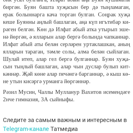
бир­гән. Бу­ян баш­та ху­җа­сын бер дә тың­ла­ма­ган,
ерак бо­лын­нар­га ка­ча тор­ган бул­ган. Соң­рак ху­җа
ке­ше Бу­ян­ны аң­лый баш­ла­ган, аңа күп игъ­ти­бар ки­
рә­ген бел­гән. Көн дә Ил­фат абый ат­ка уты­рып эше­
нә йөр­гән, ә ял­ла­рын алар бер­гә бо­лын­да чап­кан­нар.
Ил­фат абый аты бе­лән сер­лә­рен ур­так­лаш­кан, аның
ял­ла­рын та­ра­ган, тәм­ле со­лы, ал­ма бе­лән сый­ла­ган.
Шу­лай итеп, алар гел бер­гә бул­ган­нар. Бу­ян ху­җа­
сын тың­лый баш­ла­ган, алар чын дус­лар бу­лып кит­
кән­нәр. Җәй кө­не алар пе­чән­гә бар­ган­нар, ә кыш кө­
не утын ки­сәр­гә ур­ман­га йөр­гән­нәр.
Рә­зил Му­син, Чал­лы Мул­ла­нур Ва­хи­тов исе­мен­дә­ге
2нче гим­на­зия
, 3А сый­ны­фы.
Следите за самым важным и интересным в
Telegram-канале
Татмедиа