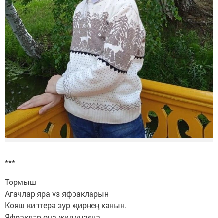
***
Тормыш
Агачлар яра үз яфракларын
Кояш киптерә зур җирнең канын.
Яфраклар оча җил уңаена