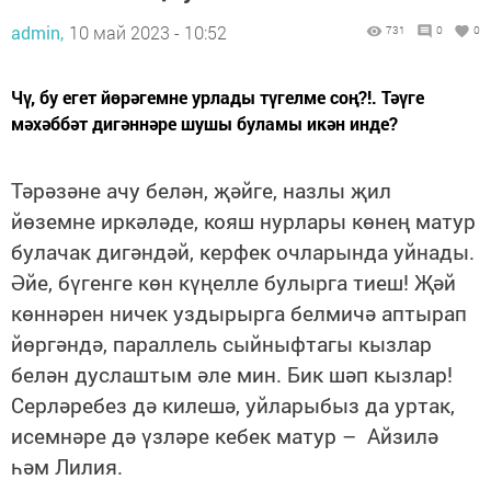
admin,
10 май 2023 - 10:52
731
0
0
Чү, бу егет йөрәгемне урлады түгелме соң?!. Тәүге
мәхәббәт дигәннәре шушы буламы икән инде?
Тәрәзәне ачу белән, җәйге, назлы җил
йөземне иркәләде, кояш нурлары көнең матур
булачак дигәндәй, керфек очларында уйнады.
Әйе, бүгенге көн күңелле булырга тиеш! Җәй
көннәрен ничек уздырырга белмичә аптырап
йөргәндә, параллель сыйныфтагы кызлар
белән дуслаштым әле мин. Бик шәп кызлар!
Серләребез дә килешә, уйларыбыз да уртак,
исемнәре дә үзләре кебек матур – Айзилә
һәм Лилия.