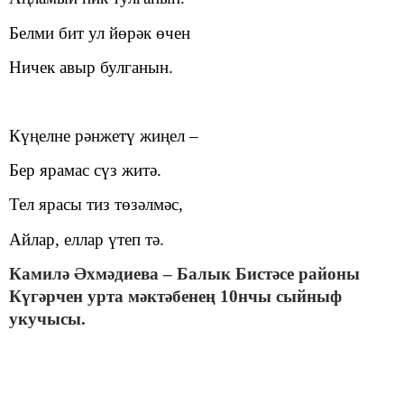
Белми бит ул йөрәк өчен
Ничек авыр булганын.
Күңелне рәнжетү жиңел
–
Бер ярамас сүз житә.
Тел ярасы тиз төзәлмәс,
Айлар, еллар үтеп тә.
Камилә Әхмәдиева – Балык Бистәсе районы
Күгәрчен урта мәктәбенең 10нчы сыйныф
укучысы.