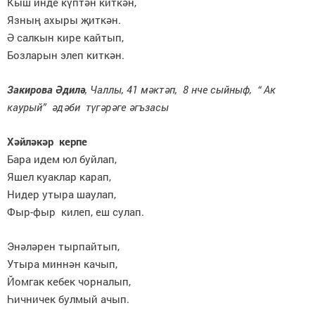
Кыш инде күптән киткән,
Язның ахыры җиткән.
Ә салкын кире кайтып,
Бозларын элеп киткән.
Закирова Әдилә
, Чаллы, 41 мәктәп, 8 нче сыйныф, “ Ак
каурый” әдәби түгәрәге әгъзасы
Хәйләкәр керпе
Бара идем юл буйлап,
Яшел куаклар карап,
Нидер утыра шаулап,
Фыр-фыр килеп, еш сулап.
Энәләрен тырпайтып,
Утыра миннән качып,
Йомгак кебек чорналып,
Һичничек булмый ачып.