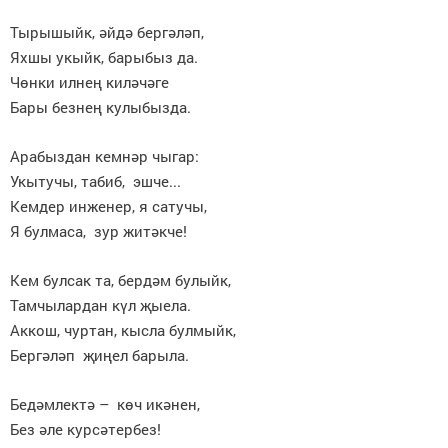
Тырышыйк, әйдә бергәләп,
Яхшы укыйк, барыбыз да.
Чөнки илнең киләчәге
Бары безнең кулыбызда.
Арабыздан кемнәр чыгар:
Укытучы, табиб, эшче...
Кемдер инженер, я сатучы,
Я булмаса, зур житәкче!
Кем булсак та, бердәм булыйк,
Тамчылардан күл җыела.
Аккош, чуртан, кысла булмыйк,
Бергәләп җиңел барыла.
Бедәмлектә – көч икәнен,
Без әле курсәтербез!