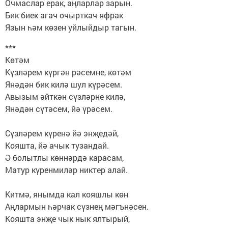
Очмаслар ерак, аңларлар зарын.
Бик биек агач очырткач яфрак
Язын һәм көзен уйлыйдыр тагын.
***
Көтәм
Күзләрем күргән рәсемне, көтәм
Янәдән бик килә шул күрәсем.
Авызым әйткән сүзләрне килә,
Янәдән сүтәсем, йә үрәсем.
Сүзләрем күренә йә энҗедәй,
Кояшта, йә ачык тузандай.
Ә болытлы көннәрдә карасам,
Матур күренмиләр никтер алай.
Китмә, янымда кал кояшлы көн
Аңлармын һәрчак сүзнең мәгънәсен.
Кояшта энҗе чык нык ялтырый,