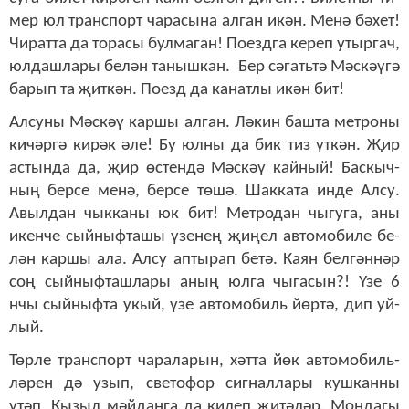
мер юл транс­порт ча­ра­сы­на ал­ган икән. Ме­нә бә­хет!
Чи­рат­та да то­ра­сы бул­ма­ган! По­езд­га ке­реп утыр­гач,
юл­даш­ла­ры бе­лән та­ныш­кан. Бер сә­гать­тә Мәс­кәү­гә
ба­рып та җит­кән. По­езд да ка­нат­лы икән бит!
Ал­су­ны Мәс­кәү кар­шы ал­ган. Лә­кин баш­та мет­ро­ны
ки­чәр­гә ки­рәк әле! Бу юл­ны да бик тиз үт­кән. Җир
ас­тын­да да, җир өс­тен­дә Мәс­кәү кай­ный! Бас­кыч­
ның бер­се ме­нә, бер­се тө­шә. Шак­ка­та ин­де Ал­су.
Авыл­дан чык­ка­ны юк бит! Мет­ро­дан чы­гу­га, аны
икен­че сый­ныф­та­шы үзе­нең җи­ңел ав­то­мо­би­ле бе­
лән кар­шы ала. Ал­су ап­ты­рап бе­тә. Ка­ян бел­гән­нәр
соң сый­ныф­таш­ла­ры аның юл­га чы­га­сын?! Үзе 6
нчы сый­ныф­та укый, үзе ав­то­мо­биль йөр­тә, дип уй­
лый.
Төр­ле транс­порт ча­ра­ла­рын, хәт­та йөк ав­то­мо­биль­
лә­рен дә узып, све­то­фор сиг­нал­ла­ры куш­кан­ны
үтәп, Кы­зыл мәй­дан­га да ки­леп җи­тә­ләр. Мон­да­гы