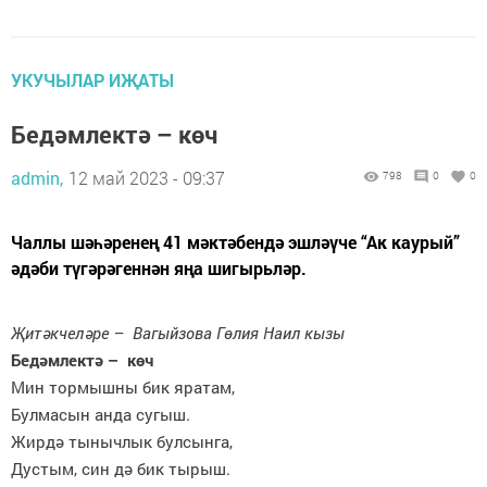
УКУЧЫЛАР ИҖАТЫ
Бедәмлектә – көч
admin,
12 май 2023 - 09:37
798
0
0
Чаллы шәһәренең 41 мәктәбендә эшләүче “Ак каурый”
әдәби түгәрәгеннән яңа шигырьләр.
Җитәкчеләре – Вагыйзова Гөлия Наил кызы
Бедәмлектә – көч
Мин тормышны бик яратам,
Булмасын анда сугыш.
Жирдә тынычлык булсынга,
Дустым, син дә бик тырыш.