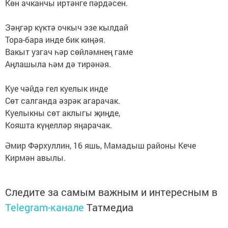
Көн ачканчы иртәнге пәрдәсен.
Зәңгәр күктә очкыч эзе кылдай
Тора-бара инде бик киңәя.
Вакыт узгач һәр сөйләмнең гаме
Аңлашыла һәм дә тирәнәя.
Куе чәйдә гел куелык инде
Сөт салганда әзрәк агарачак.
Куелыкны сөт аклыгы җиңде,
Кояшта күңелләр яңарачак.
Әмир Фәрхуллин, 16 яшь, Мамадыш районы Кече
Кирмән авылы.
Следите за самым важным и интересным в
Telegram-канале
Татмедиа