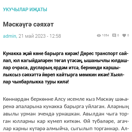
УКУЧЫЛАР ИҖАТЫ
Мәскәүгә сәяхәт
admin,
21 май 2023 - 12:58
1054
0
0
Ку­нак­ка җәй кө­не ба­рыр­га ки­рәк! Дө­рес транс­порт сай­
лап, юл ка­гый­дә­лә­рен тө­гәл үтә­сәң, ыша­ныч­лы юл­даш­
лар оч­ра­са, дус­ла­рың яр­дәм ит­сә, бер­нин­ди кар­шы­
лык­сыз сә­я­хәт­тә йө­реп кай­тыр­га мөм­кин икән! Хы­ял­
лар чын­бар­лык­ка ту­ры ки­лә!
Көн­нәр­дән бер­көн­не Ал­су исем­ле кыз Мәс­кәү шә­һә­
ре­нә апа­ла­ры­на ку­нак­ка ба­рыр­га уй­ла­ган.
Алар­ның
авы­лы
ур­ман эчен­дә ур­наш­кан. Авыл­дан чы­га тор­
ган юл­лар­ны кар кү­меп кит­кән. Өй тү­бә­лә­ре, агач­
лар кар­ны кү­тә­рә ал­мый­ча, сы­гы­лып тор­ган­нар. Ал­