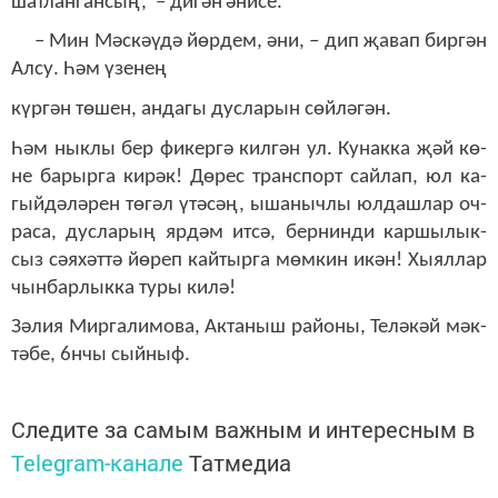
шат­лан­ган­сың, – ди­
гән
әни­се.
– Мин Мәс­кәү­дә йөр­дем, әни, – дип җа­вап бир­
г
ә
н
Ал­су. Һәм үзе­нең
күр­гән тө­шен, ан­да­гы дус­ла­рын сөй­лә­гән.
Һәм нык­лы бер фи­кер­гә кил­гән ул. Ку­нак­ка җәй кө­
не ба­рыр­га
ки­рәк
! Дө­рес
транс­порт сай­лап, юл ка­
гый­дә­лә­рен тө­гәл үтә­сәң,
ыша­ныч­лы
юл­даш­лар оч­
ра­са, дус­ла­рың яр­дәм ит­сә, бер­нин­ди кар­шы­лык­
сыз сә­я­хәт­тә йө­реп кай­тыр­га мөм­кин икән! Хы­ял­лар
чын­бар­лык­ка ту­ры ки­лә!
Зә­лия Мир­га­ли­мо­ва, Ак­та­ныш ра­йо­ны, Те­лә­кәй мәк­
тә­бе
,
6нчы сый­ныф
.
Следите за самым важным и интересным в
Telegram-канале
Татмедиа