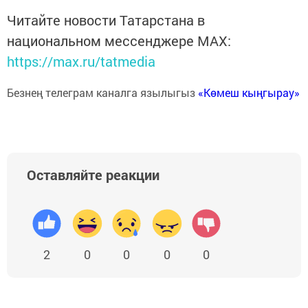
Читайте новости Татарстана в
национальном мессенджере MАХ:
https://max.ru/tatmedia
Безнең телеграм каналга язылыгыз
«Көмеш кыңгырау»
Оставляйте реакции
2
0
0
0
0