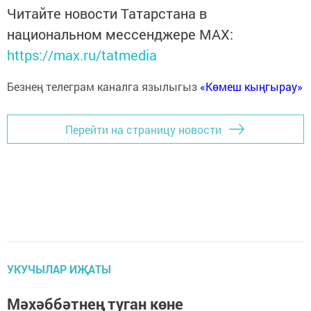
Читайте новости Татарстана в
национальном мессенджере MАХ:
https://max.ru/tatmedia
Безнең телеграм каналга язылыгыз
«Көмеш кыңгырау»
Перейти на страницу новости
УКУЧЫЛАР ИҖАТЫ
Мәхәббәтнең туган көне