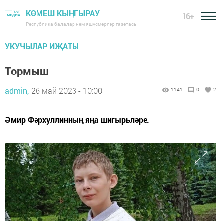
КӨМЕШ КЫҢГЫРАУ
16+
Республика балалар һәм яшүсмерләр газетасы
УКУЧЫЛАР ИҖАТЫ
Тормыш
admin,
26 май 2023 - 10:00
1141
0
2
Әмир Фәрхуллинның яңа шигырьләре.