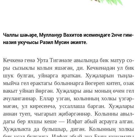
Чал­лы шәһәре, Мул­ла­нур Ва­хи­тов исе­мен­дә­ге 2нче гим­
на­зия укучысы Рәзил Мусин әкияте.
Кеч­ке­нә ге­нә Ур­та Ти­гә­нә­ле авы­лын­да бик ма­тур со­
ры сы­зык­лы ко­лын яшә­гән, ди. Кеч­ке­нә­дән ул бик
шук бул­ган, уй­нар­га ярат­кан. Ху­җа­ла­рын тың­ла­
мый­ча гел ерак­та­гы бо­лын­нар­га йө­ге­реп ки­теп, озак
ва­кыт уй­нап йөр­гән. Ху­җа­ла­ры аны мо­ның өчен гел
ачу­лан­ган­нар. Ел­лар уз­ган, ко­лын­ның хол­кы үз­гәр­
мә­гән, ул ки­ре­сен­чә, ус­сал­ла­ша бар­ган. Ху­җа­ла­ры
ан­нан ту­еп, чы­га­рып җи­бәр­гән­нәр. Ко­лын­ны авыл­
да­гы бер ях­шы ке­ше — Ил­фат абый ас­рау­га ал­ган.
Ху­җа­лык­та да бу­лы­шыр, ди­гән. Ко­лын­ның хол­кы
бик усал бул­ган­га, Ил­фат абый аңа Бу­ян ку­ша­ма­ты