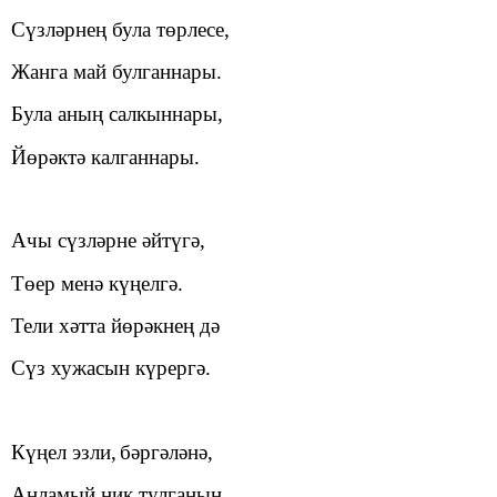
Сүзләрнең була төрлесе,
Жанга май булганнары.
Була аның салкыннары,
Йөрәктә калганнары.
Ачы сүзләрне әйтүгә,
Төер менә күңелгә.
Тели х
әтта
йөрәкнең дә
Сүз хужасын күрергә.
Күңел эзли,
бәргәләнә,
Аңламый ник тулганын.