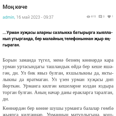
Моң кө­че
admin,
16 май 2023 - 09:37
615
0
1
...Ур­ман ху­җа­сы алар­ны саз­лык­ка ба­ты­рыр­га хы­ял­ла­
нып утыр­ган­да, бер ма­лай­ның те­ле­фо­нын­нан җыр яң­
гы­ра­ган.
Бо­рын за­ман­да тү­гел, ме­нә без­нең көн­нәр­дә ка­ра
ур­ман ур­та­сын­дагы таш­лан­дык өй­дә бер ке­ше яшә­
гән, ди. Ул бик явыз бул­ган, ях­шы­лык­ны да, як­ты­
лык­ны да ярат­ма­ган. Ул үзен ур­ман ху­җа­сы дип
йөрт­кән. Ур­ман­га кил­гән ке­ше­ләр­не юл­дан яз­ды­ра
тор­ган бул­ган. Аның на­чар да­ны ерак­лар­га та­рал­ган,
ди.
Көн­нәр­дән бер көн­не шу­шы ур­ман­га ба­ла­лар гөм­бә
җы­яр­га кил­гән­нәр. Ур­ман­ның ма­тур­лы­гы­на, кош­