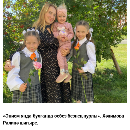
«Әнием янда булганда өебез безнең нурлы». Хәкимова
Ралинә шигыре.