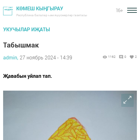
КӨМЕШ КЫҢГЫРАУ
16+
Республика балалар һәм яшүсмерләр газетасы
УКУЧЫЛАР ИҖАТЫ
Табышмак
admin,
27 ноябрь 2024 - 14:39
1162
0
2
Җавабын уйлап тап.