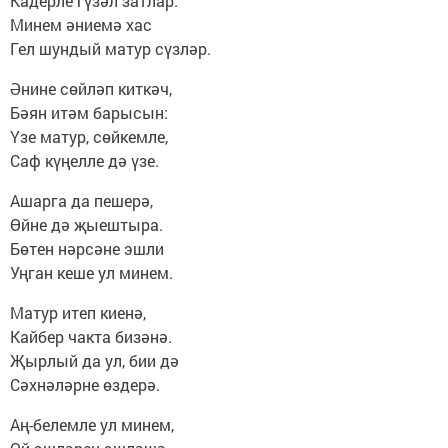
Кадерле гүзәл затлар.
Минем әниемә хас
Гел шундый матур сүзләр.
Әнине сөйләп киткәч,
Бәян итәм барысын:
Үзе матур, сөйкемле,
Саф күңелле дә үзе.
Ашарга да пешерә,
Өйне дә җыештыра.
Бөтен нәрсәне эшли
Уңган кеше ул минем.
Матур итеп киенә,
Кайбер чакта бизәнә.
Җырлый да ул, бии дә
Сәхнәләрне өздерә.
Аң-белемле ул минем,