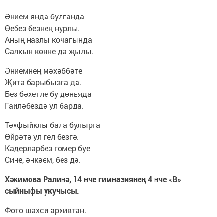
Әнием янда булганда
Өебез безнең нурлы.
Аның назлы кочагында
Салкын көнне дә җылы.
Әниемнең мәхәббәте
Җитә барыбызга да.
Без бәхетле бу дөньяда
Гаиләбездә ул барда.
Тәүфыйклы бала булырга
Өйрәтә ул гел безгә.
Кадерләрбез гомер буе
Сине, әнкәем, без дә.
Хәкимова Ралинә, 14 нче гимназиянең 4 нче «В»
сыйныфы укучысы.
Фото шәхси архивтан.