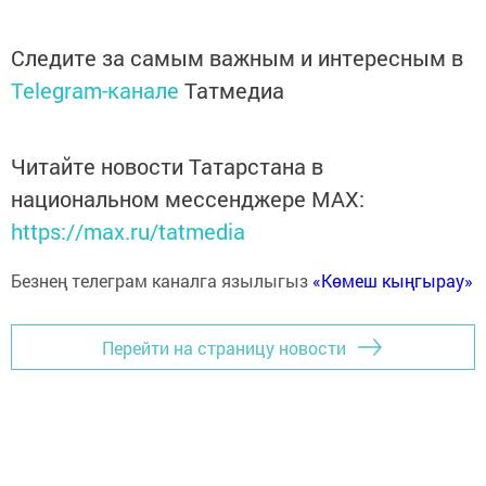
Следите за самым важным и интересным в
Telegram-канале
Татмедиа
Читайте новости Татарстана в
национальном мессенджере MАХ:
https://max.ru/tatmedia
Безнең телеграм каналга язылыгыз
«Көмеш кыңгырау»
Перейти на страницу новости