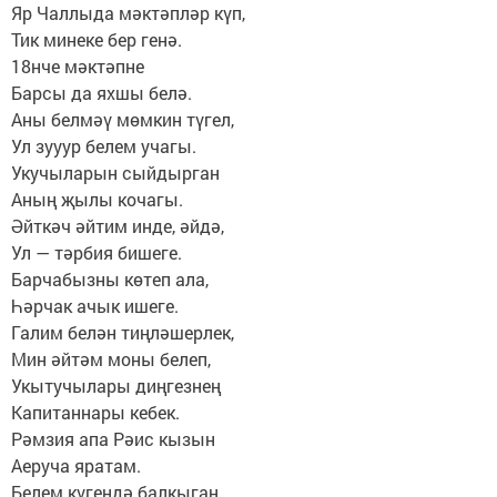
Яр Чаллыда мәктәпләр күп,
Тик минеке бер генә.
18нче мәктәпне
Барсы да яхшы белә.
Аны белмәү мөмкин түгел,
Ул зууур белем учагы.
Укучыларын сыйдырган
Аның җылы кочагы.
Әйткәч әйтим инде, әйдә,
Ул — тәрбия бишеге.
Барчабызны көтеп ала,
Һәрчак ачык ишеге.
Галим белән тиңләшерлек,
Мин әйтәм моны белеп,
Укытучылары диңгезнең
Капитаннары кебек.
Рәмзия апа Рәис кызын
Аеруча яратам.
Белем күгендә балкыган