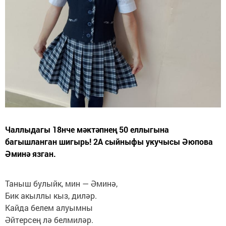
Чаллыдагы 18нче мәктәпнең 50 еллыгына
багышланган шигырь! 2А сыйныфы укучысы Әюпова
Әминә язган.
Таныш булыйк, мин — Әминә,
Бик акыллы кыз, диләр.
Кайда белем алуымны
Әйтерсең лә белмиләр.