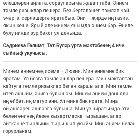
өлешләрен аңлата, сорауларыма җавап таба. Әнием
тәмле ризыклар пешерә. Без бергәләшеп тәмләп чәй
эчәргә, серләшергә яратабыз. Әни – җирдә иң газиз,
якын кеше. Ярый әле минем янымда әнием бар. Әниле
булу нинди зур бәхет ул дөньяда.
Садриева Гөлшат, Тат.Бүләр урта мәктәбенең 4 нче
сыйныф укучысы.
Минем әниемнең исеме – Люзия. Мин әниемне бик
яратам. Ул безгә тәмле ашлар пешерә. Мин мәктәптән
кайтуга тәмле ризыклар белән каршы ала. Мин тәмле
итеп ашыйм, әнигә булышам. Минем әнием дөньяда
иң әйбәт, иң матур әни. Ул мине бик ярата. Миңа
өй эшләрен эшләргә булыша. Мин үз чиратымда әти
белән әнинең йөзен кызартмаска тырышам, алар
әйткәнне тыңлыйм, тырышып укыйм. Мин әнием белән
горурланам.