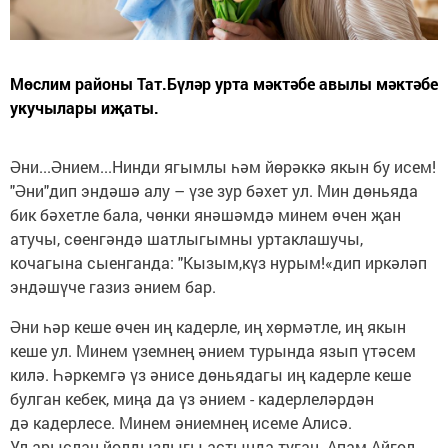
Мөслим районы Тат.Бүләр урта мәктәбе авылы мәктәбе
укучылары иҗаты.
Әни...Әнием...Нинди ягымлы һәм йөрәккә якын бу исем!
"Әни"дип эндәшә алу – үзе зур бәхет ул. Мин дөньяда
бик бәхетле бала, чөнки янәшәмдә минем өчен җан
атучы, сөенгәндә шатлыгымны уртаклашучы,
кочагына сыенганда: "Кызым,күз нурым!«дип иркәләп
эндәшүче газиз әнием бар.
Әни һәр кеше өчен иң кадерле, иң хөрмәтле, иң якын
кеше ул. Минем үземнең әнием турында язып үтәсем
килә. Һәркемгә үз әнисе дөньядагы иң кадерле кеше
булган кебек, миңа да үз әнием - кадерлеләрдән
дә кадерлесе. Минем әниемнең исеме Алисә.
Ул арыслан йолдызлыгы астында туган. Апам Айгөл