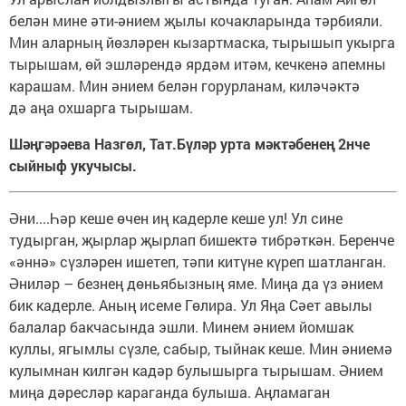
белән мине әти-әнием җылы кочакларында тәрбияли.
Мин аларның йөзләрен кызартмаска, тырышып укырга
тырышам, өй эшләрендә ярдәм итәм, кечкенә апемны
карашам. Мин әнием белән горурланам, киләчәктә
дә аңа охшарга тырышам.
Шәңгәрәева Назгөл, Тат.Бүләр урта мәктәбенең 2нче
сыйныф укучысы.
Әни....Һәр кеше өчен иң кадерле кеше ул! Ул сине
тудырган, җырлар җырлап бишектә тибрәткән. Беренче
«әннә» сүзләрен ишетеп, тәпи китүне күреп шатланган.
Әниләр – безнең дөньябызның яме. Миңа да үз әнием
бик кадерле. Аның исеме Гөлира. Ул Яңа Сәет авылы
балалар бакчасында эшли. Минем әнием йомшак
куллы, ягымлы сүзле, сабыр, тыйнак кеше. Мин әниемә
кулымнан килгән кадәр булышырга тырышам. Әнием
миңа дәресләр караганда булыша. Аңламаган