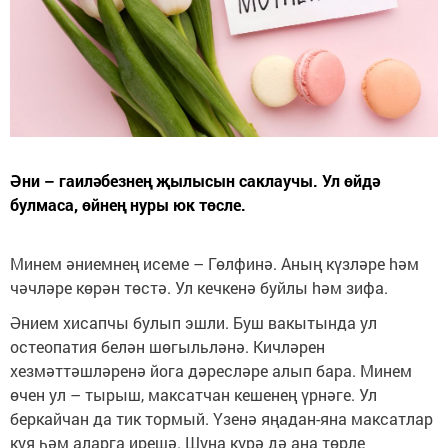
Әни – гаиләбезнең җылысын саклаучы. Ул өйдә
булмаса, өйнең нуры юк төсле.
Минем әниемнең исеме – Гөлфинә. Аның күзләре hәм
чәчләре көрән төстә. Ул кечкенә буйлы hәм зифа.
Әнием хисапчы булып эшли. Буш вакытында ул
остеопатия белән шөгыльләнә. Кичләрен
хезмәттәшләренә йога дәресләре алып бара. Минем
өчен ул – тырыш, максатчан кешенең үрнәге. Ул
беркайчан да тик тормый. Үзенә яңадан-яна максатлар
куя һәм аларга ирешә. Шуңа күрә дә аңа төрле