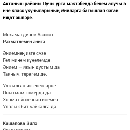
Актаныш районы Пучы урта мәктәбендә белем алучы 5
нче класс укучыларының Әниләргә багышлап язган
иҗат эшләре.
Мөхәмәтдинов Азамат
Рәхмәтлемен әнигә
Әниемнең изге сүзе
Гел минем күңелемдә.
Әнием — якын дустым да
Таяныч, терәгем дә.
Ул кылган изгелекләрне
Онытмам гомердә дә.
Хөрмәт йөзеннән исемен
Уярлык бит һәйкәлгә дә.
Кашапова Зилә