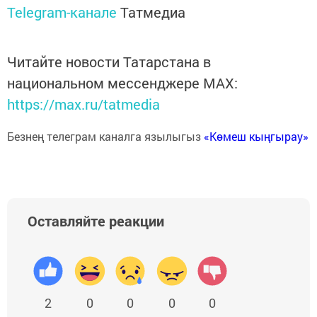
Telegram-канале
Татмедиа
Читайте новости Татарстана в
национальном мессенджере MАХ:
https://max.ru/tatmedia
Безнең телеграм каналга язылыгыз
«Көмеш кыңгырау»
Оставляйте реакции
2
0
0
0
0