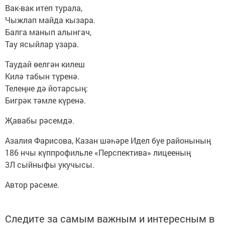
Вак-вак итеп турала,
Чыжлап майда кызара.
Балга манып алынгач,
Тау ясыйлар үзара.
Таудай өелгән килеш
Килә табын түренә.
Телеңне дә йотарсың:
Бигрәк тәмле күренә.
Җавабы рәсемдә.
Азалия Фарисова, Казан шәһәре Идел буе районының
186 нчы күппрофильле «Перспектива» лицееның
3Л сыйныфы укучысы.
Автор рәсеме.
Следите за самым важным и интересным в