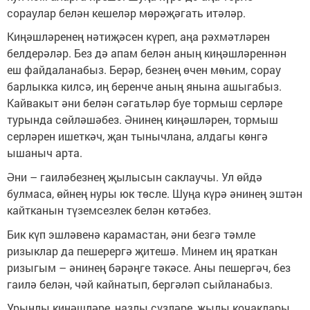
сораулар белән кешеләр мөрәҗәгать итәләр.
Киңәшләренең нәтиҗәсен күреп, аңа рәхмәтләрен
белдерәләр. Без дә апам белән аның киңәшләреннән
еш файдаланабыз. Берәр, безнең өчен мөһим, сорау
барлыкка килсә, иң беренче аның янына ашыгабыз.
Кайвакыт әни белән сәгатьләр буе тормыш серләре
турында сөйләшәбез. Әнинең киңәшләрен, тормыш
серләрен ишеткәч, җан тынычлана, алдагы көнгә
ышаныч арта.
Әни – гаиләбезнең җылысын саклаучы. Ул өйдә
булмаса, өйнең нуры юк төсле. Шуңа күрә әнинең эштән
кайтканын түземсезлек белән көтәбез.
Бик күп эшләвенә карамастан, әни безгә тәмле
ризыклар да пешерергә җитешә. Минем иң яраткан
ризыгым – әнинең бәрәңге тәкәсе. Аны пешергәч, без
гаилә белән, чәй кайнатып, бергәләп сыйланабыз.
Урынлы киңәшләре, назлы сүзләре, җылы кочаклары,