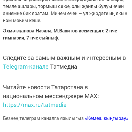
тәмле ашлары, тормыш сөюе, олы җанлы булуы өчен
әниемне бик яратам. Минем өчен – ул җирдәге иң якын
һәм мөһим кеше.
Әхмәтҗанова Нәзилә, М.Вахитов исемендәге 2 нче
гимназия, 7 нче сыйныф.
Следите за самым важным и интересным в
Telegram-канале
Татмедиа
Читайте новости Татарстана в
национальном мессенджере MАХ:
https://max.ru/tatmedia
Безнең телеграм каналга язылыгыз
«Көмеш кыңгырау»