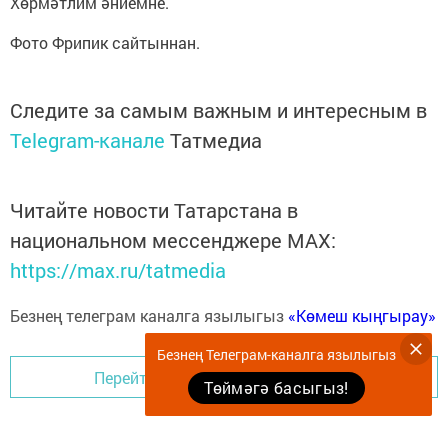
Хөрмәтлим әниемне.
Фото Фрипик сайтыннан.
Следите за самым важным и интересным в
Telegram-канале
Татмедиа
Читайте новости Татарстана в
национальном мессенджере MАХ:
https://max.ru/tatmedia
Безнең телеграм каналга язылыгыз
«Көмеш кыңгырау»
Безнең Телеграм-каналга язылыгыз
Перейти на страницу новости
Төймәгә басыгыз!