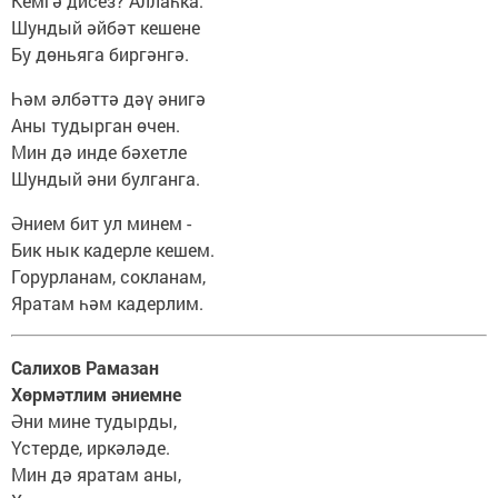
Кемгә дисез? Аллаһка.
Шундый әйбәт кешене
Бу дөньяга биргәнгә.
Һәм әлбәттә дәү әнигә
Аны тудырган өчен.
Мин дә инде бәхетле
Шундый әни булганга.
Әнием бит ул минем -
Бик нык кадерле кешем.
Горурланам, сокланам,
Яратам һәм кадерлим.
Салихов Рамазан
Хөрмәтлим әниемне
Әни мине тудырды,
Үстерде, иркәләде.
Мин дә яратам аны,