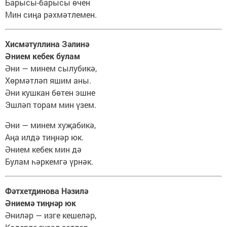
Барысы-барысы өчен
Мин сиңа рәхмәтлемен.
Хисмәтуллина Зәлинә
Әнием кебек булам
Әни — минем сылубикә,
Хөрмәтләп яшим аны.
Әни кушкан бөтен эшне
Эшләп торам мин үзем.
Әни — минем хуҗабикә,
Аңа илдә тиңнәр юк.
Әнием кебек мин дә
Булам һәркемгә үрнәк.
Фәтхетдинова Нәзилә
Әниемә тиңнәр юк
Әниләр — изге кешеләр,