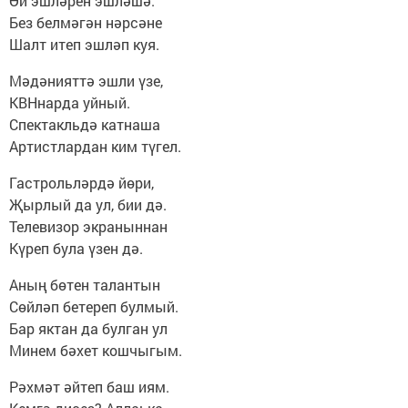
Өй эшләрен эшләшә.
Без белмәгән нәрсәне
Шалт итеп эшләп куя.
Мәдәнияттә эшли үзе,
КВНнарда уйный.
Спектакльдә катнаша
Артистлардан ким түгел.
Гастрольләрдә йөри,
Җырлый да ул, бии дә.
Телевизор экраныннан
Күреп була үзен дә.
Аның бөтен талантын
Сөйләп бетереп булмый.
Бар яктан да булган ул
Минем бәхет кошчыгым.
Рәхмәт әйтеп баш иям.