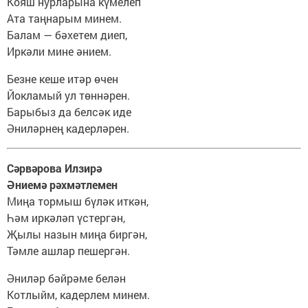
Кояш нурларына күмелеп
Ата таңнарым минем.
Балам — бәхетем диеп,
Иркәли мине әнием.
Безне кеше итәр өчен
Йокламый ул төннәрен.
Барыбыз да белсәк иде
Әниләрнең кадерләрен.
Сәрвәрова Илзирә
Әниемә рәхмәтлемен
Миңа тормыш бүләк иткән,
Һәм иркәләп үстергән,
Җылы назын миңа биргән,
Тәмле ашлар пешергән.
Әниләр бәйрәме белән
Котлыйм, кадерлем минем.