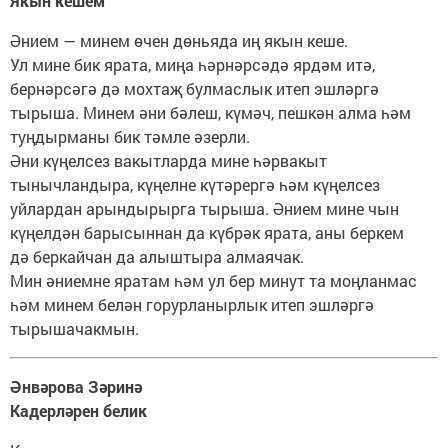
Якын кешем
Әнием — минем өчен дөньяда иң якын кеше.
Ул мине бик ярата, миңа һәрнәрсәдә ярдәм итә,
бернәрсәгә дә мохтаҗ булмаслык итеп эшләргә
тырыша. Минем әни бәлеш, күмәч, пешкән алма һәм
туңдырманы бик тәмле әзерли.
Әни күңелсез вакытларда мине һәрвакыт
тынычландыра, күңелне күтәрергә һәм күңелсез
уйлардан арындырырга тырыша. Әнием мине чын
күңелдән барысыннан да күбрәк ярата, аны беркем
дә беркайчан да алыштыра алмаячак.
Мин әниемне яратам һәм ул бер минут та моңланмас
һәм минем белән горурланырлык итеп эшләргә
тырышачакмын.
Әнвәрова Зәринә
Кадерләрен белик