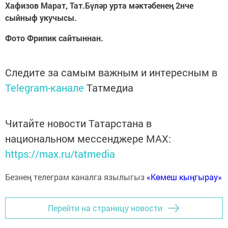
Хафизов Марат, Тат.Бүләр урта мәктәбенең 2нче
сыйныф укучысы.
Фото Фрипик сайтыннан.
Следите за самым важным и интересным в
Telegram-канале
Татмедиа
Читайте новости Татарстана в
национальном мессенджере MАХ:
https://max.ru/tatmedia
Безнең телеграм каналга язылыгыз
«Көмеш кыңгырау»
Перейти на страницу новости