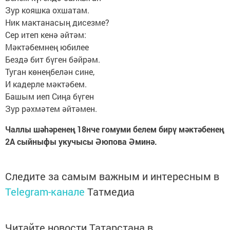
Зур кояшка охшатам.
Ник мактанасың дисезме?
Сер итеп кенә әйтәм:
Мәктәбемнең юбилее
Бездә бит бүген бәйрәм.
Туган көнеңбелән сине,
И кадерле мәктәбем.
Башым иеп Сиңа бүген
Зур рәхмәтем әйтәмен.
Чаллы шәhәренең 18нче гомуми белем бирү мәктәбенең
2А сыйныфы укучысы Әюпова Әминә.
Следите за самым важным и интересным в
Telegram-канале
Татмедиа
Читайте новости Татарстана в