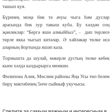
ташып куя.
Бүренең моңа бик тә ачуы чыга һәм дуслар
арасында бик зур тавыш куба. Бу хәлдән соң
җәнлекләр: “Бергә яши алмыйбыз”,
дип төрлесе
–
төрле якка чыгып китәләр. Ә хәйләкәр төлке исә
аларның йортында яшәп кала.
Тормышта да шулай, мәкерле дустың төлке кебек
кыен хәлдә калдырырга мөмкин.
Филипова Алия,
Мөслим районы Я
ңа Усы төп белем
бирү мәктәбенең
5нче сыйныф укучысы.
Следите за самым важным и интересным в