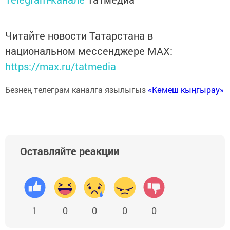
Читайте новости Татарстана в
национальном мессенджере MАХ:
https://max.ru/tatmedia
Безнең телеграм каналга язылыгыз
«Көмеш кыңгырау»
Оставляйте реакции
1
0
0
0
0