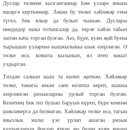
Дуслар төлкене кызганганнар һәм үзләре янына
яшәргә керткәннәр. Ләкин бу төлке хәйләкәр генә
түгел, бик ялкау да булып чыккан. Дуслары
ниндидер эшкә тотынсалар да, төрле хәйлә табып
эштән кача торган булган. Аю, бүре, куян җәй буена
тырышып үзләренә кышкылыкка азык әзерләгән. Ә
төлке исә, кояшта кызынып, ял итеп вакыт
уздырган.
Тиздән салкын кыш та килеп җиткән. Хәйләкәр
төлке, тамагы ачкан саен келәткә кереп, кышка
әзерләнгән ризыкларны урлый торган булган.
Келәтнең бик тиз бушап баруын күреп, бүре кемнән
шикләнергә дә белмәгән. Хәйләкәр төлке исә, тагын
явызлык эшли: үзе урлап ашаган ризык
калдыкларын йоклап яткан аю белән куян янына