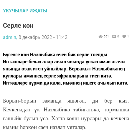
УКУЧЫЛАР ИҖАТЫ
Серле көн
admin,
8 декабрь 2022 - 11:42
561
0
1
Бүгенге көн Назлыбикә өчен бик серле тоелды.
Иптәшләре белән алар авыл янында үскән имән агачы
янында озак итеп уйныйлар. Бервакыт Назлыбикәнең
куллары имәннең серле яфракларына тиеп китә.
Иптәшләре күрми дә кала, имәннең ишеге ачылып китә.
Борын-борын заманда яш
ә
г
ә
н
,
ди бер кыз.
Кечкен
ә
д
ә
н
ү
к Назлыбик
ә
табигатьк
ә
, тормышка
гашыйк булып
ү
с
ә
. Х
ә
тта кояш нурлары да кечкен
ә
кызны
һә
рк
ө
н саен назлап уяталар.