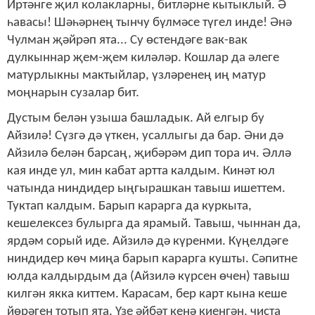
Иртәнге җил колакларны, битләрне кытыклый. Ә
һавасы! Шәһәрнең тынчу бүлмәсе түгел инде! Әнә
Чулман җәйрәп ята... Су өстендәге вак-вак
дулкыннар җем-җем киләләр. Кошлар да әлеге
матурлыкны мактыйлар, үзләренең иң матур
моңнарын сузалар бит.
Дустым белән узыша башладык. Ай елгыр бу
Айзилә! Сүзгә дә үткен, усаллыгы да бар. Әни дә
Айзилә белән барсаң, җибәрәм дип тора ич. Әллә
кая инде ул, мин кабат артта калдым. Кинәт юл
чатында ниндидер ыңгырашкан тавыш ишеттем.
Туктап калдым. Барып карарга да куркыта,
кешелексез булырга да ярамый. Тавыш, чыннан да,
ярдәм сорый иде. Айзилә дә күренми. Күңелдәге
ниндидер көч миңа барып карарга кушты. Сәпитне
юлда калдырдым да (Айзилә күрсен өчен) тавыш
килгән якка киттем. Карасам, бер карт кына кеше
йөрәген тотып ята. Үзе әйбәт кенә киенгән, чиста