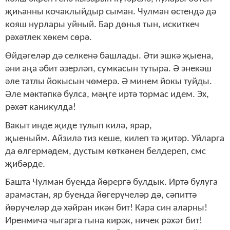
җиһанны кочаклыйдыр сыман. Чулман өстендә дә
кояш нурлары уйный. Бар дөнья тын, искиткеч
рәхәтлек хөкем сөрә.
Өйдәгеләр дә селкенә башлады. Әти эшкә җыена,
әни аңа әбит әзерләп, сумкасын тутыра. Ә энекәш
әле татлы йокысын чөмерә. Ә минем йокы туйды.
Әле мәктәпкә булса, мәңге иртә тормас идем. Эх,
рәхәт каникулда!
Вакыт инде җиде тулып килә, ярар,
җыеныйм. Айзилә тиз кеше, килеп тә җитәр. Уйларга
да өлгермәдем, дустым көткәнен белдереп, смс
җибәрде.
Башта Чулман буенда йөрергә булдык. Иртә булуга
арамастан, яр буенда йөгерүчеләр дә, сәпиттә
йөрүчеләр дә хәйран икән бит! Кара син аларны!
Иренмичә чыгарга гына кирәк, ничек рәхәт бит!