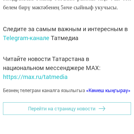
белем бирү мәктәбенең
5нче сыйныф укучысы.
Следите за самым важным и интересным в
Telegram-канале
Татмедиа
Читайте новости Татарстана в
национальном мессенджере MАХ:
https://max.ru/tatmedia
Безнең телеграм каналга язылыгыз
«Көмеш кыңгырау»
Перейти на страницу новости