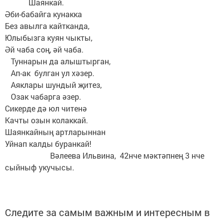
Шаянкай.
Әби-бабайга кунакка
Без авылга кайтканда,
Юлыбызга куян чыкты,
Әй чаба соң, әй чаба.
Туннарын да алыштырган,
Ап-ак булган ул хәзер.
Аяклары шундый җитез,
Озак чабарга әзер.
Сикерде дә юл читенә
Качты озын колаккай.
Шаянкайның артларыннан
Уйнап калды буранкай!
Вәлеева Ильвина, 42нче мәктәпнең 3 нче
сыйныф укучысы.
Следите за самым важным и интересным в