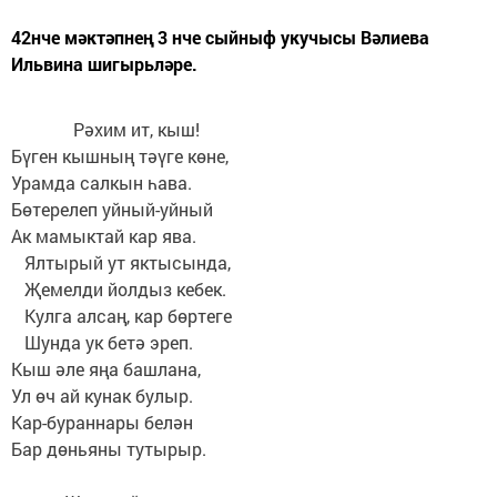
42нче мәктәпнең 3 нче сыйныф укучысы Вәлиева
Ильвина шигырьләре.
Рәхим ит, кыш!
Бүген кышның тәүге көне,
Урамда салкын һава.
Бөтерелеп уйный-уйный
Ак мамыктай кар ява.
Ялтырый ут яктысында,
Җемелди йолдыз кебек.
Кулга алсаң, кар бөртеге
Шунда ук бетә эреп.
Кыш әле яңа башлана,
Ул өч ай кунак булыр.
Кар-бураннары белән
Бар дөньяны тутырыр.