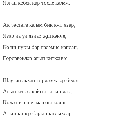
Язган кебек кар төсле каләм.
Ак төстәге каләм бик күп язар,
Язар ла ул язлар җиткәнче,
Кояш нуры бар галәмне каплап,
Гөрләвекләр агып киткәнче.
Шаулап аккан гөрләвекләр белән
Агып китәр кайгы-сагышлар,
Көләч итеп елмаючы кояш
Алып килер бары шатлыклар.