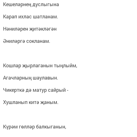
Кешеләрнең дуслыгына
Карап ихлас шатланам.
Нәниләрен җитәкләгән
Әниләргә сокланам.
Кошлар җырлаганын тыңлыйм,
Агачларның шаулавын.
Чикерткә дә матур сайрый -
Хушланып китә җаным.
Күрәм гөлләр балкыганын,