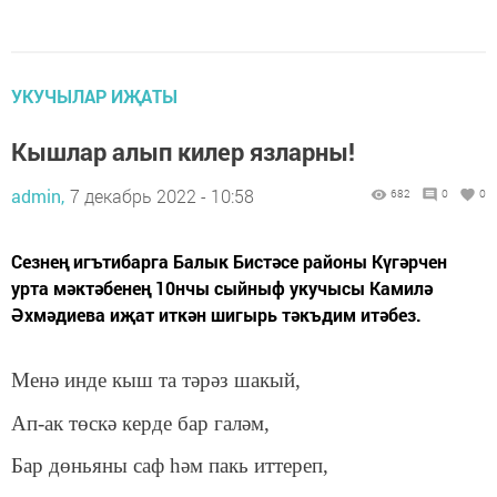
УКУЧЫЛАР ИҖАТЫ
Кышлар алып килер язларны!
admin,
7 декабрь 2022 - 10:58
682
0
0
Сезнең игътибарга Балык Бистәсе районы Күгәрчен
урта мәктәбенең 10нчы сыйныф укучысы Камилә
Әхмәдиева иҗат иткән шигырь тәкъдим итәбез.
Менә инде кыш та тәрәз шакый,
Ап-ак төскә керде бар галәм,
Бар дөньяны саф һәм пакь иттереп,