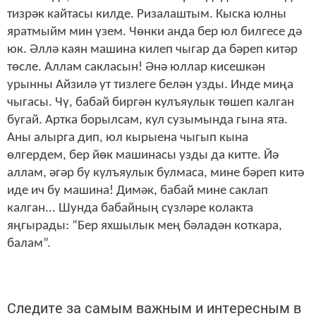
тизрәк кайтасы килде. Ризалаштым. Кыска юлны
яратмыйм мин үзем. Чөнки анда бер юл билгесе дә
юк. Әллә каян машина килеп чыгар да бәреп китәр
төсле. Аллам сакласын! Әнә юллар кисешкән
урынны Айзилә ут тизлеге белән узды. Инде миңа
чыгасы. Чү, бабай биргән кулъяулык төшеп калган
бугай. Артка борылсам, кул сузымында гына ята.
Аны алырга дип, юл кырыена чыгып кына
өлгердем, бер йөк машинасы узды да китте. Йә
аллам, әгәр бу кулъяулык булмаса, мине бәреп китә
иде ич бу машина! Димәк, бабай мине саклап
калган... Шунда бабайның сүзләре колакта
яңгырады: “Бер яхшылык мең бәладән коткара,
балам”.
Следите за самым важным и интересным в