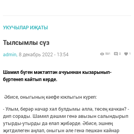
УКУЧЫЛАР ИҖАТЫ
Тылсымлы сүз
admin,
8 декабрь 2022 - 13:54
591
0
1
Шамил бүген мәктәптән ачуыннан кызарынып-
бүртенеп кайтып керде.
Әбисе, оныгының кәефе юклыгын күреп:
- Улым, берәр начар хәл булдымы әллә, төсең качкан? -
дип сорады. Шамил дәшми генә авызын салындырып
утырды-утырды да елап җибәрде. Әбисе, эшнең
җитдилеген аңлап, оныгын әле генә пешкән кайнар