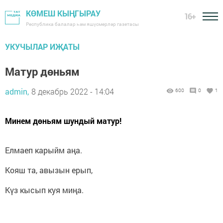
КӨМЕШ КЫҢГЫРАУ
16+
Республика балалар һәм яшүсмерләр газетасы
УКУЧЫЛАР ИҖАТЫ
Матур дөньям
admin,
8 декабрь 2022 - 14:04
600
0
1
Минем дөньям шундый матур!
Елмаеп карыйм аңа.
Кояш та, авызын ерып,
Күз кысып куя миңа.