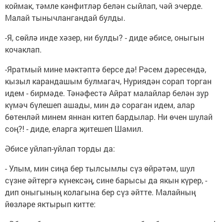
коймак, тәмле кәнфитләр белән сыйлап, чәй эчерде.
Малай тынычлангандай булды.
-Я, сөйлә инде хәзер, ни булды? - диде әбисе, оныгын
кочаклап.
-Яратмый мине мәктәптә берсе дә! Рәсем дәресендә,
кызыл карандашым булмагач, Нуриядән сорап торган
идем - бирмәде. Тәнәфестә Айрат малайлар белән зур
күмәч бүлешеп ашады, мин дә сораган идем, алар
бөтенләй минем яннан китеп бардылар. Ни өчен шулай
соң?! - диде, еларга җитешеп Шамил.
Әбисе уйлап-уйлап торды да:
- Улым, мин сиңа бер тылсымлы сүз өйрәтәм, шул
сүзне әйтергә күнексәң, сине барысы да якын күрер, -
дип оныгының колагына бер сүз әйтте. Малайның
йөзләре яктырып китте: