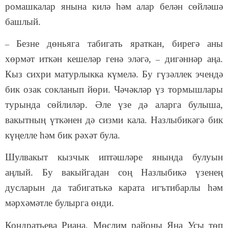
ромашкалар янына килә һәм алар белән сөйләшә
башлый.
Безне дөньяга табигать яраткан, бирегә аны
–
хөрмәт иткән кешеләр генә эләгә,
дигәннәр аңа.
–
Кыз сихри матурлыкка күмелә. Бу гүзәллек эчендә
бик озак сокланып йөри. Чәчәкләр үз тормышлары
турында сөйлиләр. Әле үзе дә аларга булыша,
вакытның үткәнен дә сизми кала. Назлыбикәгә бик
күңелле һәм бик рәхәт була.
Шулвакыт кызчык иптәшләре янында булуын
аңлый. Бу вакыйгадан соң Назлыбикә үзенең
дусларын да табигатькә карата игътибарлы һәм
мәрхәмәтле булырга өнди.
Кондратьева Риана,
Мөслим районы
Яңа Усы төп