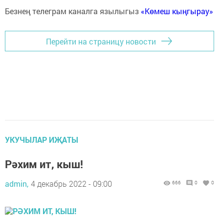
Безнең телеграм каналга язылыгыз
«Көмеш кыңгырау»
Перейти на страницу новости
УКУЧЫЛАР ИҖАТЫ
Рәхим ит, кыш!
admin,
4 декабрь 2022 - 09:00
666
0
0