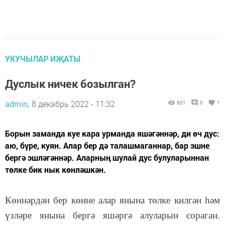
УКУЧЫЛАР ИҖАТЫ
Дуслык ничек бозылган?
admin,
8 декабрь 2022 - 11:32
601
0
1
Борын заманда куе кара урманда яшәгәннәр, ди өч дус:
аю, бүре, куян. Алар бер дә талашмаганнар, бар эшне
бергә эшләгәннәр. Аларның шулай дус булуларыннан
төлке бик нык көнләшкән.
Көннәрдән бер көнне алар янына төлке килгән һәм
үзләре янына бергә яшәргә алуларын сораган.