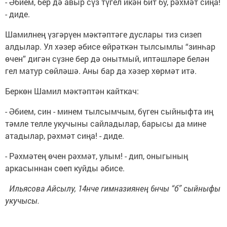
- Әбием, бер дә авыр сүз түгел икән бит бу, рәхмәт сиңа!
- диде.
Шамилнең үзгәрүен мәктәптәге дуслары тиз сизеп
алдылар. Ул хәзер әбисе өйрәткән тылсымлы “зинһар
өчен” дигән сүзне бер дә онытмый, иптәшләре белән
гел матур сөйләшә. Аны бар да хәзер хөрмәт итә.
Беркөн Шамил мәктәптән кайткач:
- Әбием, син - минем тылсымчым, бүген сыйныфта иң
тәмле телле укучыны сайладылар, барысы да мине
атадылар, рәхмәт сиңа! - диде.
- Рәхмәтең өчен рәхмәт, улым! - дип, оныгының
аркасыннан сөеп куйды әбисе.
Ильясова Айсылу, 14нче гимназиянең 6нчы “б” сыйныфы
укучысы.