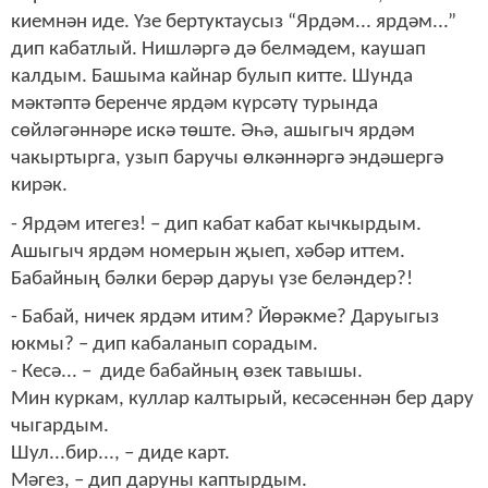
киемнән иде. Үзе бертуктаусыз “Ярдәм... ярдәм...”
дип кабатлый. Нишләргә дә белмәдем, каушап
калдым. Башыма кайнар булып китте. Шунда
мәктәптә беренче ярдәм күрсәтү турында
сөйләгәннәре искә төште. Әһә, ашыгыч ярдәм
чакыртырга, узып баручы өлкәннәргә эндәшергә
кирәк.
-
Ярдәм итегез! – дип кабат кабат кычкырдым.
Ашыгыч ярдәм номерын җыеп, хәбәр иттем.
Бабайның бәлки берәр даруы үзе беләндер?!
- Бабай, ничек ярдәм итим? Йөрәкме? Даруыгыз
юкмы? – дип кабаланып сорадым.
- Кесә... – диде бабайның өзек тавышы.
Мин куркам, куллар калтырый, кесәсеннән бер дару
чыгардым.
Шул...бир..., – диде карт.
Мәгез, – дип даруны каптырдым.