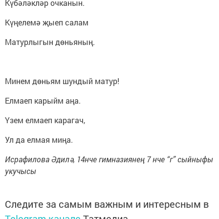
Күбәләкләр очканын.
Күңелемә җыеп салам
Матурлыгын дөньяның.
Минем дөньям шундый матур!
Елмаеп карыйм аңа.
Үзем елмаеп карагач,
Ул да елмая миңа.
Исрафилова Әдилә, 14нче гимназиянең 7 нче “г” сыйныфы
укучысы
Следите за самым важным и интересным в
Telegram-канале
Татмедиа