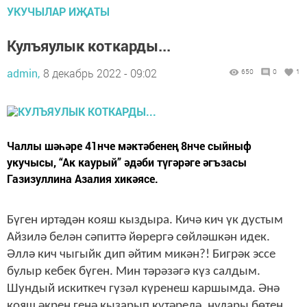
УКУЧЫЛАР ИҖАТЫ
Кулъяулык коткарды...
admin,
8 декабрь 2022 - 09:02
650
0
1
Чаллы шәһәре 41нче мәктәбенең 8нче сыйныф
укучысы, “Ак каурый” әдәби түгәрәге әгъзасы
Газизуллина Азалия хикәясе.
Бүген иртәдән кояш кыздыра. Кичә кич үк дустым
Айзилә белән сәпиттә йөрергә сөйләшкән идек.
Әллә кич чыгыйк дип әйтим микән?! Бигрәк эссе
булыр кебек бүген. Мин тәрәзәгә күз салдым.
Шундый искиткеч гүзәл күренеш каршымда. Әнә
кояш әкрен генә кызарып күтәрелә, нулары бөтен