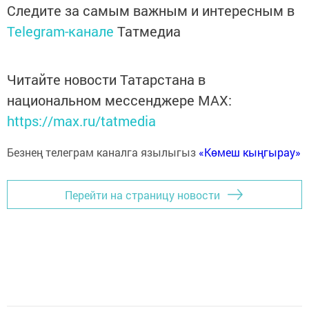
Следите за самым важным и интересным в
Telegram-канале
Татмедиа
Читайте новости Татарстана в
национальном мессенджере MАХ:
https://max.ru/tatmedia
Безнең телеграм каналга язылыгыз
«Көмеш кыңгырау»
Перейти на страницу новости