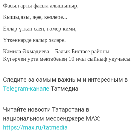
Фасыл арты фасыл алышыныр,
Кышы,язы, җәе, көзләре...
Еллар үткән саен, гомер кими,
Үткәннәрдә калыр эзләре.
Камилә Әхмәдиева – Балык Бистәсе районы
Күгәрчен урта мәктәбенең 10 нчы сыйныф укучысы
Следите за самым важным и интересным в
Telegram-канале
Татмедиа
Читайте новости Татарстана в
национальном мессенджере MАХ:
https://max.ru/tatmedia