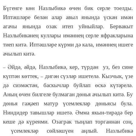
Бүгенге көн Назлыбикә өчен бик серле тоелды.
Иптәшләре белән алар авыл янында үскән имән
агачы янында озак итеп уйныйлар. Бервакыт
Назлыбикәнең куллары имәннең серле яфракларына
тиеп китә. Иптәшләре күрми дә кала, имәннең ишеге
ачылып китә.
Әйдә, әйдә, Назлыбикә, кер, түрдән уз, без сине
–
күптән көттек,
дигән сүзләр ишетелә. Кызчык, үзе
–
дә сизмәстән, баскычлар буйлап өскә күтәрелә.
Аның өчен билгеле булмаган дөнья ачылып китә. Бу
дөнья гаҗәеп матур үсемлекләр дөньясы була.
Ниндидер тавышлар ишетә. Әмма якын-тирәдә бер
кеше дә күренми. Озаграк тыңлап торганнан соң,
үсемлекләр сөйләшүен аңлый. Назлыбикә