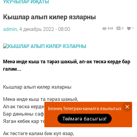
УКУЧЫЛАР ИҖАТЫ
Кышлар алып килер язларны
admin,
4 декабрь 2022 - 08:00
648
0
1
Менә инде кыш та тәрәз шакый, ап-ак төскә керде бар
галәм...
Кышлар алып килер язларны
Менә инде кыш та тәрәз шакый,
Ап-ак төскә керде бар галәм,
Безнең Телеграм-каналга язылыгыз
Бар дөньяны саф һәм пакь иттереп,
Төймәгә басыгыз!
Язган кебек кар төсле каләм.
Ак төстәге каләм бик күп язар,