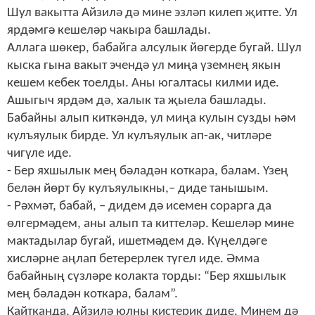
Шул вакытта Айзилә дә мине эзләп килеп җитте. Ул
ярдәмгә кешеләр чакыра башлады.
Аллага шөкер, бабайга алсулык йөгерде бугай. Шул
кыска гына вакыт эчендә ул миңа үземнең якын
кешем кебек тоелды. Аны югалтасы килми иде.
Ашыгыч ярдәм дә, халык та җыела башлады.
Бабайны алып киткәндә, ул миңа кулын сузды һәм
кулъяулык бирде. Ул кулъяулык ап-ак, читләре
чигүле иде.
- Бер яхшылык мең бәладән коткара, балам. Үзең
белән йөрт бу кулъяулыкны,– диде танышым.
- Рәхмәт, бабай,
–
дидем дә исемен сорарга да
өлгермәдем, аны алып та киттеләр. Кешеләр мине
мактадылар бугай, ишетмәдем дә. Күңелдәге
хисләрне аңлап бетерерлек түгел иде. Әмма
бабайның сүзләре колакта торды: “Бер яхшылык
мең бәладән коткара, балам”.
Кайтканда, Айзилә юлны кистерик диде. Минем дә