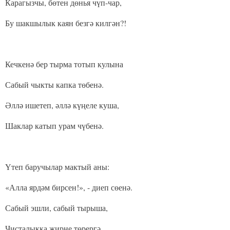
Карагызчы, бөтен дөнья чүп-чар,
Бу шакшылык каян безгә килгән?!
Кечкенә бер тырма тотып кулына
Сабый чыкты капка төбенә.
Әллә ишетеп, әллә күңеле куша,
Шаклар катып урам чүбенә.
Үтеп баручылар мактый аны:
«Алла ярдәм бирсен!», - диеп сөенә.
Сабый эшли, сабый тырыша,
Чисталыкка җирне төрергә.