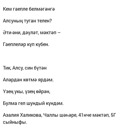
Кем гаепле белмәгәнгә
Алсуның туган телен?
Әти-әни, дәүләт, мәктәп –
Гаеплеләр күп күбен.
Тик, Алсу, син бүтән
Алардан көтмә ярдәм.
Үзең укы, үзең өйрән,
Булма гел шундый күндәм.
Азалия Халикова
, Чаллы шәһәре, 41нче мәктәп,
5
Г
сыйныфы.