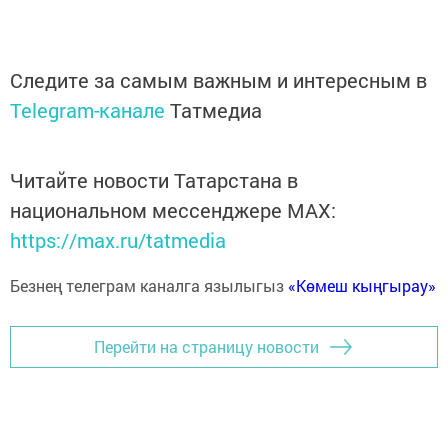
Следите за самым важным и интересным в
Telegram-канале
Татмедиа
Читайте новости Татарстана в
национальном мессенджере MАХ:
https://max.ru/tatmedia
Безнең телеграм каналга язылыгыз
«Көмеш кыңгырау»
Перейти на страницу новости