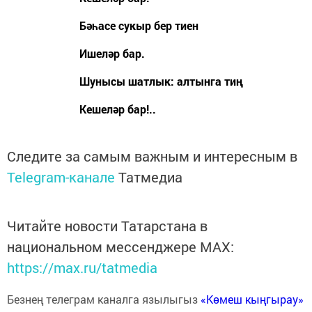
Бәһасе сукыр бер тиен
Ишеләр бар.
Шунысы шатлык: алтынга тиң
Кешеләр бар!..
Следите за самым важным и интересным в
Telegram-канале
Татмедиа
Читайте новости Татарстана в
национальном мессенджере MАХ:
https://max.ru/tatmedia
Безнең телеграм каналга язылыгыз
«Көмеш кыңгырау»