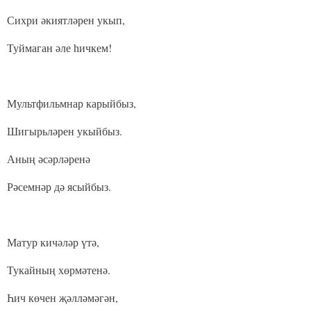
Сихри әкиятләрен укып,
Туймаган әле һичкем!
Мультфильмнар карыйбыз,
Шигырьләрен укыйбыз.
Аның әсәрләренә
Рәсемнәр дә ясыйбыз.
Матур кичәләр үтә,
Тукайның хөрмәтенә.
Һич көчен җәлләмәгән,