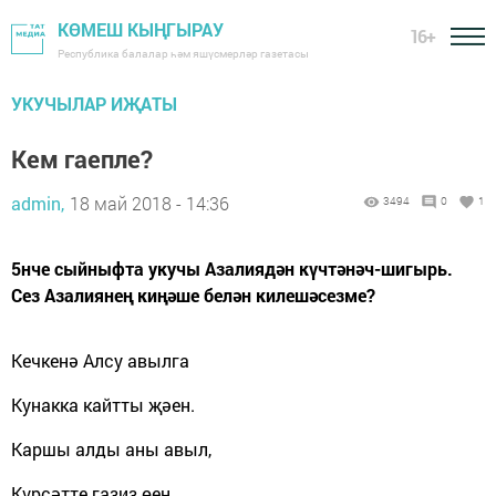
КӨМЕШ КЫҢГЫРАУ
16+
Республика балалар һәм яшүсмерләр газетасы
УКУЧЫЛАР ИҖАТЫ
Кем гаепле?
admin,
18 май 2018 - 14:36
3494
0
1
5нче сыйныфта укучы Азалиядән күчтәнәч-шигырь.
Сез Азалиянең киңәше белән килешәсезме?
Кечкенә Алсу авылга
Кунакка кайтты җәен.
Каршы алды аны авыл
,
Күрс
ә
тте газиз өен.