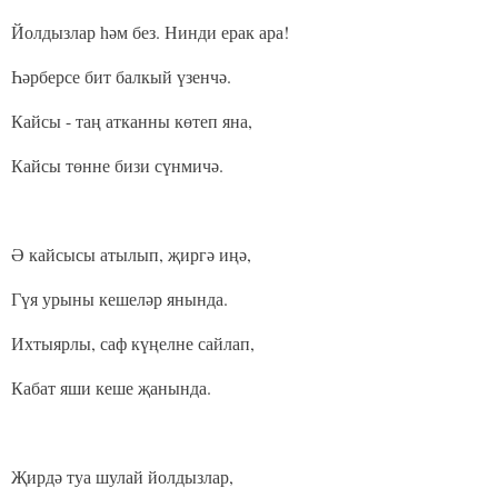
Йолдызлар һәм без. Нинди ерак ара!
Һәрберсе бит балкый үзенчә.
Кайсы - таң атканны көтеп яна,
Кайсы төнне бизи сүнмичә.
Ә кайсысы атылып, җиргә иңә,
Гүя урыны кешеләр янында.
Ихтыярлы, саф күңелне сайлап,
Кабат яши кеше җанында.
Җирдә туа шулай йолдызлар,