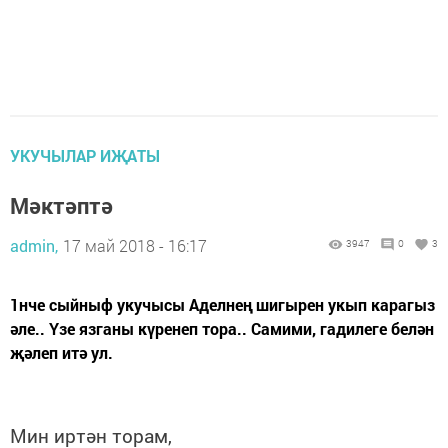
УКУЧЫЛАР ИҖАТЫ
Мәктәптә
admin,
17 май 2018 - 16:17
3947
0
3
1нче сыйныф укучысы Аделнең шигырен укып карагыз
әле.. Үзе язганы күренеп тора.. Самими, гадилеге белән
җәлеп итә ул.
Мин иртән торам,