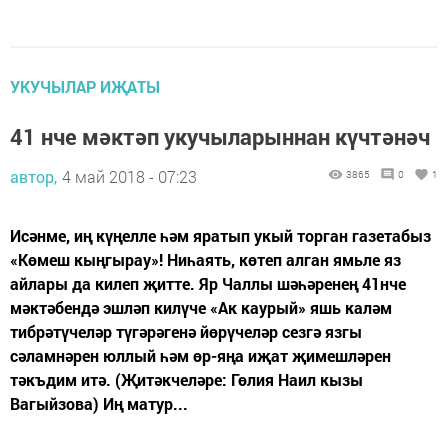
УКУЧЫЛАР ИҖАТЫ
41 нче мәктәп укучыларыннан күчтәнәч
автор,
4 май 2018 - 07:23
3865
0
1
Исәнме, иң күңелле һәм яратып укый торган газетабыз
«Көмеш кыңгырау»! Ниһаять, көтеп алган ямьле яз
айлары да килеп җитте. Яр Чаллы шәһәренең 41нче
мәктәбендә эшләп килүче «Ак каурый» яшь каләм
тибрәтүчеләр түгәрәгенә йөрүчеләр сезгә язгы
сәламнәрен юллый һәм өр-яңа иҗат җимешләрен
тәкъдим итә. (Җитәкчеләре: Гөлия Наил кызы
Вагыйзова) Иң матур...