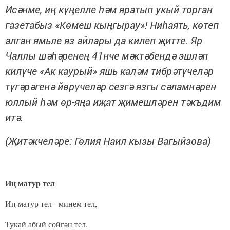
Исәнме, иң күңелле һәм яратып укый торган
газетабыз «Көмеш кыңгырау»! Ниһаять, көтеп
алган ямьле яз айлары да килеп җитте. Яр
Чаллы шәһәренең 41нче мәктәбендә эшләп
килүче «Ак каурый» яшь каләм тибрәтүчеләр
түгәрәгенә йөрүчеләр сезгә язгы сәламнәрен
юллый һәм өр-яңа иҗат җимешләрен тәкъдим
итә.
(
Җитәкчеләре: Гөлия Наил кызы Вагыйзова)
Иң матур тел
Иң матур тел - минем тел,
Тукай абый сөйгән тел.