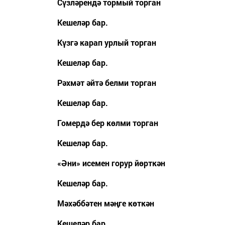
Сүзләрендә тормый торган
Кешеләр бар.
Күзгә карап урлый торган
Кешеләр бар.
Рәхмәт әйтә белми торган
Кешеләр бар.
Гомердә бер көлми торган
Кешеләр бар.
«Әни» исемен горур йөрткән
Кешеләр бар.
Мәхәббәтен мәңге көткән
Кешеләр бар.