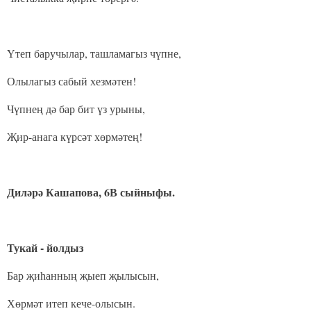
Үтеп баручылар, ташламагыз чүпне,
Олылагыз сабый хезмәтен!
Чүпнең дә бар бит үз урыны,
Җир-анага күрсәт хөрмәтең!
Диләрә Кашапова, 6В сыйныфы.
Тукай - йолдыз
Бар җиһанның җыеп җылысын,
Хөрмәт итеп кече-олысын.