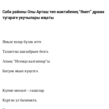
Саба районы Олы Арташ төп мәктәбенең “Өмет” драма
түгәрәге укучылары иҗаты
Ямьле язлар бүләк итте
Талантлы шагыйрьне безгә.
Аның "Исемдә калганнар"ы
Бигрәк якын күңелгә.
Күпме михнәт - газаплар
Күргән ул балачакта.