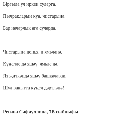
Ыргыла ул иркен суларга.
Пычракларын куа, чистарына,
Бар начарлык ага суларда.
Чистарына дөнья, и ямьләнә,
Күңелле дә яшәү, ямьле дә.
Яз җиткәндә яшәү башкачарак,
Шул вакытта күңел дәртләнә!
Регина Сафиуллина, 7В сыйныфы.