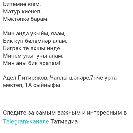
Битемне юам.
Матур киенеп,
Мәктәпкә барам.
Мин анда укыйм, язам,
Бик күп белемнәр алам.
Бигрәк тә яхшы инде
Минем укытучы апам.
Мин аны бик яратам!
Адел Питиряков, Чаллы шәһәре,7нче урта
мәктәп, 1А сыйныфы.
Следите за самым важным и интересным в
Telegram-канале
Татмедиа