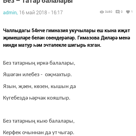
Без – татар балалары
admin,
16 май 2018 - 16:17
3460
0
1
Чаллыдагы 54нче гимназия укучылары еш кына иҗат
җимешләре белән сөендерәләр. Гимазова Диләрә менә
нинди матур һәм эчтәлекле шигырь язган.
Без татарның иркә балалары,
Яшәгән илебез - оҗмахтыр.
Язын, җәен, көзен, кышын да
Күгебездә һәрчак кояштыр.
Без татарның кыю балалары,
Керфек очыннан да ут чыгар.