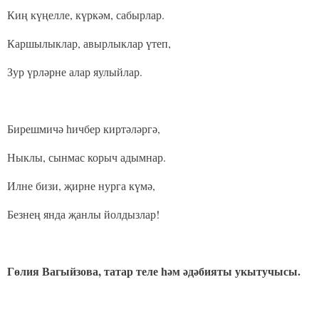
Киң күңелле, күркәм, сабырлар.
Каршылыклар, авырлыклар үтеп,
Зур үрләрне алар яулыйлар.
Бирешмичә һичбер киртәләргә,
Ныклы, сынмас корыч адымнар.
Илне бизи, җирне нурга күмә,
Безнең янда җанлы йолдызлар!
Гөлия Вагыйзова, татар теле һәм әдәбияты укытучысы.