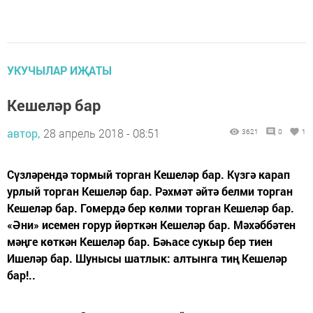
УКУЧЫЛАР ИҖАТЫ
Кешеләр бар
автор,
28 апрель 2018 - 08:51
3621
0
1
Сүзләрендә тормый торган Кешеләр бар. Күзгә карап
урлый торган Кешеләр бар. Рәхмәт әйтә белми торган
Кешеләр бар. Гомердә бер көлми торган Кешеләр бар.
«Әни» исемен горур йөрткән Кешеләр бар. Мәхәббәтен
мәңге көткән Кешеләр бар. Бәһасе сукыр бер тиен
Ишеләр бар. Шунысы шатлык: алтынга тиң Кешеләр
бар!..