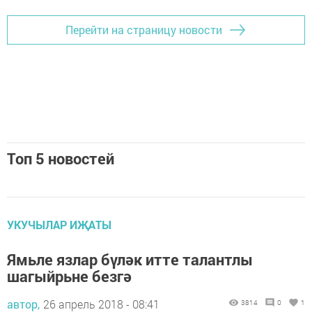
Перейти на страницу новости
Топ 5 новостей
УКУЧЫЛАР ИҖАТЫ
Ямьле язлар бүләк итте талантлы
шагыйрьне безгә
автор,
26 апрель 2018 - 08:41
3814
0
1