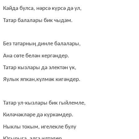
Кайда булса, нәрсә күрсә дә ул,
Татар балалары бик чыдам.
Без татарның динле балалары,
Ана сөте белән кергәндер.
Татар кызлары да электән үк,
Яулык япкан,күлмәк кигәндер.
Татар ул-кызлары бик гыйлемле,
Киләчәкләре дә күркәмдер.
Ныклы токым, игелекле булу
Югырыга, алга илтәдер.