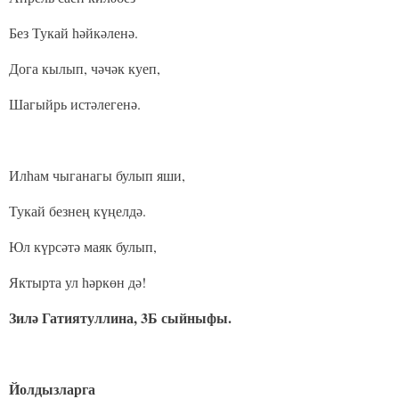
Без Тукай һәйкәленә.
Дога кылып, чәчәк куеп,
Шагыйрь истәлегенә.
Илһам чыганагы булып яши,
Тукай безнең күңелдә.
Юл күрсәтә маяк булып,
Яктырта ул һәркөн дә!
Зилә Гатиятуллина, 3Б сыйныфы.
Йолдызларга