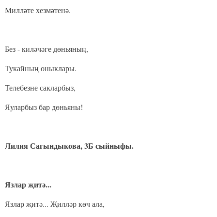
Милләте хезмәтенә.
Без - киләчәге дөньяның,
Тукайның оныклары.
Телебезне сакларбыз,
Яуларбыз бар дөньяны!
Лилия Сагындыкова, 3Б сыйныфы.
Язлар җитә...
Язлар җитә... Җилләр көч ала,