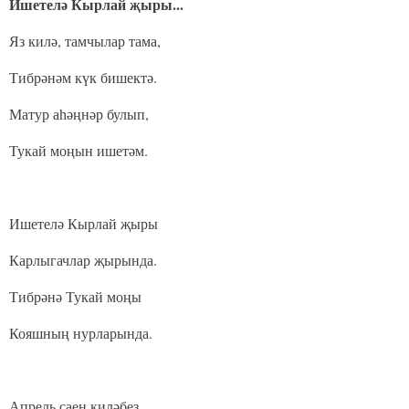
Ишетелә Кырлай җыры...
Яз килә, тамчылар тама,
Тибрәнәм күк бишектә.
Матур аһәңнәр булып,
Тукай моңын ишетәм.
Ишетелә Кырлай җыры
Карлыгачлар җырында.
Тибрәнә Тукай моңы
Кояшның нурларында.
Апрель саен киләбез