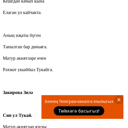
Кешедән качып кына
Елаган ул кайчакта.
Аның иҗаты бүген
Танылган бар дөньяга.
Матур әкиятләре өчен
Рәхмәт укыйбыз Тукайга.
Закирова Зилә
Безнең Телеграм-каналга язылыгыз
Төймәгә басыгыз!
Син ул Тукай.
Матур әкиятләр язучы