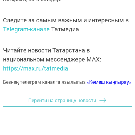
Следите за самым важным и интересным в
Telegram-канале
Татмедиа
Читайте новости Татарстана в
национальном мессенджере MАХ:
https://max.ru/tatmedia
Безнең телеграм каналга язылыгыз
«Көмеш кыңгырау»
Перейти на страницу новости