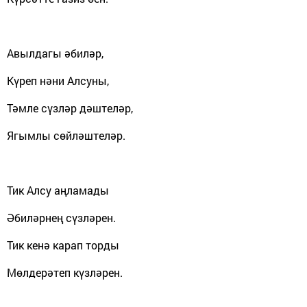
Авылдагы әбиләр,
Күреп нәни Алсуны,
Тәмле сүзләр дәштеләр,
Ягымлы сөйләштеләр.
Тик Алсу аңламады
Әбиләр
нең сүзләрен.
Тик кенә карап торды
Мөлдерәтеп күзләрен.