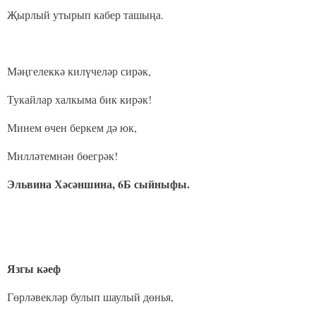
Җырлый утырып кабер ташыңа.
Мәңгелеккә килүчеләр сирәк,
Тукайлар халкыма бик кирәк!
Минем өчен беркем дә юк,
Милләтемнән бөегрәк!
Эльвина Хәсәншина, 6Б сыйныфы.
Язгы кәеф
Гөрләвекләр булып шаулый дөнья,