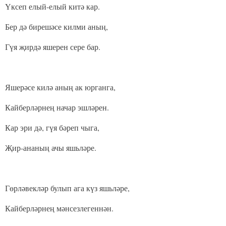
Үксеп елый-елый китә кар.
Бер дә бирешәсе килми аның,
Гүя җирдә яшерен сере бар.
Яшерәсе килә аның ак юрганга,
Кайберләрнең начар эшләрен.
Кар эри дә, гүя бәреп чыга,
Җир-ананың ачы яшьләре.
Гөрләвекләр булып ага күз яшьләре,
Кайберләрнең мәнсезлегеннән.