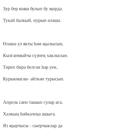
Зур бер кояш булып бу җирдә,
Тукай балкый, нурын өләшә.
Өләшә ул якты һәм җылысын,
Кызганмыйча сүзнең хаклысын.
Төреп бирә белгән һәр уен,
Курыкмаган- әйткән турысын.
Апрель саен ташып сулар ага,
Халкың һәйкәлеңә ашыга.
Яз җырчысы - сыерчыклар да