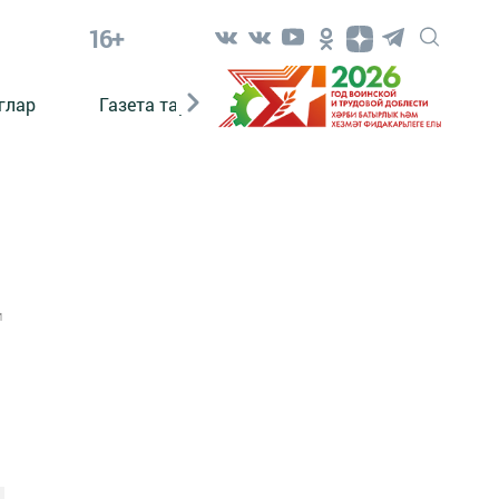
16+
глар
Газета тарихы
Әкият
Әкият язаб
1