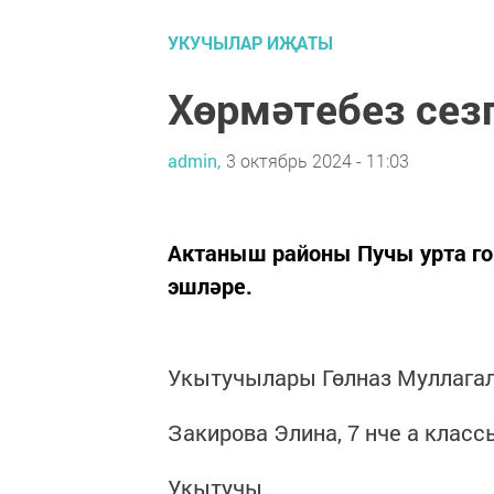
УКУЧЫЛАР ИҖАТЫ
Хөрмәтебез сез
admin,
3 октябрь 2024 - 11:03
Актаныш районы Пучы урта го
эшләре.
Укытучылары Гөлназ Муллага
Закирова Элина, 7 нче а клас
Укытучы