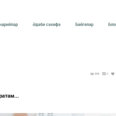
нарийлар
Әдәби сәхифә
Бәйгеләр
Бло
696
0
ратам...