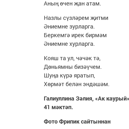
Аның өчен җан атам.
Назлы сүзләрем җитми
Әниемне зурларга.
Беркемгә ирек бирмәм
Әниемне хурларга.
Кояш та ул, чәчәк тә,
Дөньямны бизәүчем.
Шуңа күрә яратып,
Хөрмәт белән эндәшәм.
Галиуллина Зәлия, «Ак каурый
41 мәктәп.
Фото Фрипик сайтыннан