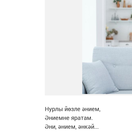
Нурлы йөзле әнием,
Әниемне яратам.
Әни, әнием, әнкәй...