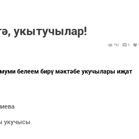
гә, укытучылар!
782
0
муми белеем бирү мәктәбе укучылары иҗат
лиева
сы укучысы