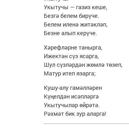
Укытучы — газиз кеше,
Безгә белем бирүче.
Белем иленә житәкләп,
Безне алып керүче.
Хәрефләрне танырга,
Ижектән сүз ясарга,
Шул сүзләрдән жөмлә төзеп,
Матур итеп язарга;
Кушу-алу гамәлләрен
Күңелдән исәпләргә
Укытучылар өйрәтә.
Рәхмәт бик зур аларга!