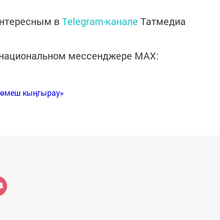
интересным в
Telegram-канале
Татмедиа
в национальном мессенджере MАХ:
Көмеш кыңгырау»