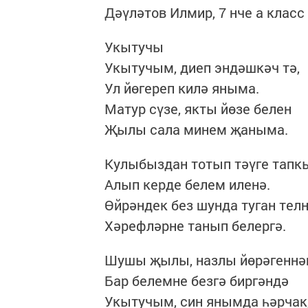
Дәүләтов Илмир, 7 нче а клас
Укытучы
Укытучым, диеп эндәшкәч тә,
Ул йөгереп килә яныма.
Матур сүзе, якты йөзе белен
Җылы сала минем җаныма.
Кулыбыздан тотып тәүге тапк
Алып керде белем иленә.
Өйрәндек без шунда туган телн
Хәрефләрне танып белергә.
Шушы җылы, назлы йөрәгеннә
Бар белемне безгә биргәндә
Укытучым, син янымда һәрчак