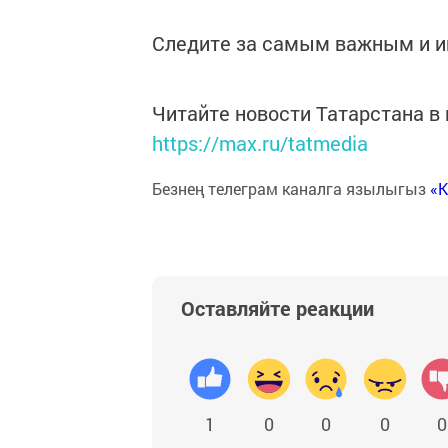
Следите за самым важным и 
Читайте новости Татарстана 
https://max.ru/tatmedia
Безнең телеграм каналга язылыгыз
«
Оставляйте реакции
1
0
0
0
0