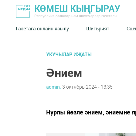
КӨМЕШ КЫҢГЫРАУ
Республика балалар һәм яшүсмерләр газетасы
Газетага онлайн язылу
Шигърият
Сце
УКУЧЫЛАР ИҖАТЫ
Әнием
admin,
3 октябрь 2024 - 13:35
Нурлы йөзле әнием, әниемне я