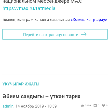
национальном мессенджере MАХ:
https://max.ru/tatmedia
Безнең телеграм каналга язылыгыз
«Көмеш кыңгырау»
Перейти на страницу новости
УКУЧЫЛАР ИҖАТЫ
Әби­ем сан­ды­гы – үт­кән та­рих
admin,
14 ноябрь 2019 - 10:39
2816
0
0