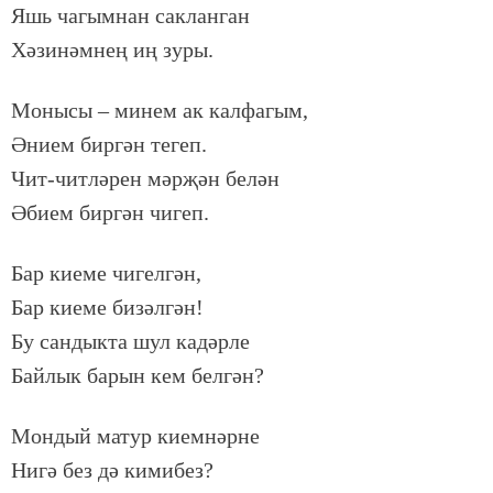
Яшь ча­гым­нан сак­лан­ган
Хә­зи­нәм­нең иң зу­ры.
Мо­ны­сы – ми­нем ак кал­фа­гым,
Әни­ем бир­гән те­геп.
Чит-чит­лә­рен мәр­җән бе­лән
Әби­ем бир­гән чи­геп.
Бар ки­е­ме чи­гел­гән,
Бар ки­е­ме би­зәл­гән!
Бу сан­дык­та шул ка­дәр­ле
Бай­лык ба­рын кем бел­гән?
Мон­дый ма­тур ки­ем­нәр­не
Ни­гә без дә ки­ми­без?