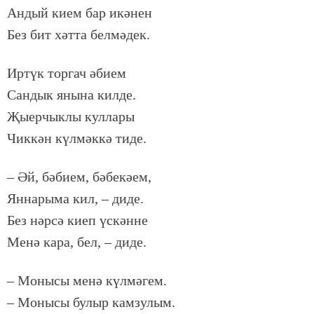
Ан­дый ки­ем бар икә­нен
Без бит хәт­та бел­мә­дек.
Ир­түк тор­гач әби­ем
Сан­дык яны­на кил­де.
Җы­ер­чык­лы кул­ла­ры
Чик­кән күл­мәк­кә ти­де.
– Әй, бә­би­ем, бә­бе­кә­ем,
Ян­на­ры­ма кил, – ди­де.
Без нәр­сә ки­еп үс­кән­не
Ме­нә ка­ра, бел, – ди­де.
– Мо­ны­сы ме­нә күл­мә­гем.
– Мо­ны­сы бу­лыр кам­зу­лым.