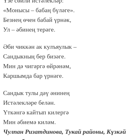
Үзе сөй­ли ис­тә­лек­ләр:
«Мо­ны­сы – ба­баң бү­лә­ге».
Без­нең өчен ба­бай үр­нәк,
Ул – әби­нең те­рә­ге.
Әби чик­кән ак кулъя­у­лык –
Сан­дык­ның бер би­зә­ге.
Мин дә чи­гәр­гә өй­рә­нәм,
Кар­шым­да бар үр­нә­ге.
Сан­дык ту­лы дәү әни­нең
Ис­тә­лек­лә­ре бе­лән.
Үт­кән­гә кай­тып ки­лер­гә
Мин әби­е­мә ки­ләм.
Чул­пан Ри­зат­ди­но­ва, Ту­кай ра­йо­ны, Күз­кәй