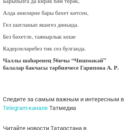
Барыбызга да кирәк һәм терәк,
Алда әниләрне бары бәхет көтсен,
Гел шатланып яшәгез дөньяда.
Без бәхетле, таянырлык кеше
Кадерлеләребез тик сез булганда.
Чаллы шәһәренең 56нчы “Чишмәкәй”
балалар бакчасы тәрбиячесе Гарипова А. Р.
Следите за самым важным и интересным в
Telegram-канале
Татмедиа
Читайте новости Татарстана в