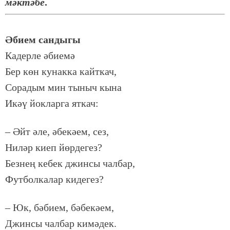
мәк­тә­бе
.
Әби­ем сан­ды­гы
Ка­дер­ле әби­е­мә
Бер көн ку­нак­ка кайт­кач,
Со­ра­дым мин ты­ныч кы­на
Икәү йок­лар­га ят­кач:
– Әйт әле, әбе­кә­ем, сез,
Ни­ләр ки­еп йөр­де­гез?
Без­нең ке­бек джин­сы чал­бар,
Фут­бол­ка­лар ки­де­гез?
– Юк, бә­би­ем, бә­бе­кә­ем,
Джин­сы чал­бар ки­мә­дек.