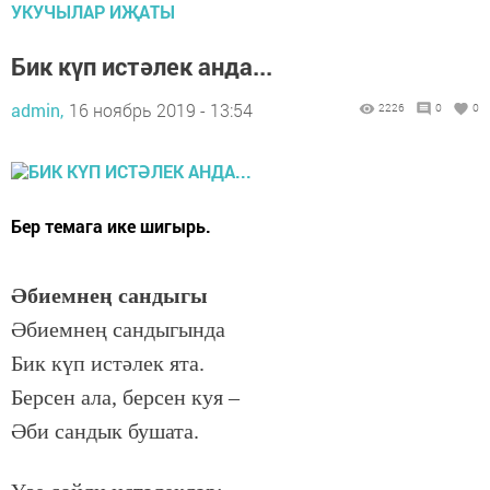
УКУЧЫЛАР ИҖАТЫ
Бик күп истәлек анда...
admin,
16 ноябрь 2019 - 13:54
2226
0
0
Бер темага ике шигырь.
Әби­ем­нең сан­ды­гы
Әби­ем­нең сан­ды­гын­да
Бик күп ис­тә­лек ята.
Бер­сен ала, бер­сен куя –
Әби сан­дык бу­ша­та.