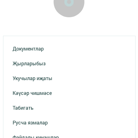
Документлар
Җырларыбыз
Укучылар иҗаты
Кәүсәр чишмәсе
Табигать
Русча язмалар
Файдалы киңәшләр