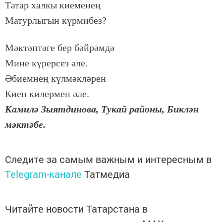
Та­тар хал­кы ки­е­ме­нең
Ма­тур­лы­гын күр­ми­без?
Мәк­тәп­тә­ге бер бәй­рәм­дә
Ми­не кү­рер­сез әле.
Әби­ем­нең күл­мәк­лә­рен
Ки­еп ки­лер­мен әле.
Ка­ми­лә Зы­ят­ди­но­ва, Ту­кай ра­йо­ны, Бик­лән
мәк­тә­бе.
Следите за самым важным и интересным в
Telegram-канале
Татмедиа
Читайте новости Татарстана в