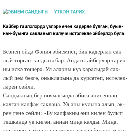
Кай­бер га­и­лә­ләр­дә үз­лә­ре өчен ка­дер­ле бул­ган, бу­ын­
нан-бу­ын­га сак­ла­нып ки­лү­че ис­тә­лек­ле әй­бер­ләр бу­ла.
Без­нең өй­дә Фә­ния әби­ем­нең бик ка­дер­ләп сак­
лый тор­ган сан­ды­гы бар. Ан­да­гы әй­бер­ләр та­рих­
ны ис­кә тө­ше­рә. Ул алар­ны күз ка­ра­сы­дай сак­
лый һәм без­гә, онык­ла­ры­на да күр­сә­теп, ис­тә­лек­
лә­рен сөй­ли.
Сан­дык­ның бер поч­ма­гын­да әби­гә әни­сен­нән
кал­ган кал­фак сак­ла­на. Ул аны ку­лы­на алып, әк­
рен ге­нә сөй­ли: «Бу кал­фак­ны әни ки­лен бу­лып
төш­кән­дә үк ки­гән, ан­нан ми­ңа кал­ды. Ми­ңа,
аны ки­еп, сәх­нә­дә спек­такль­ләр­дә уй­нар­га ту­ры