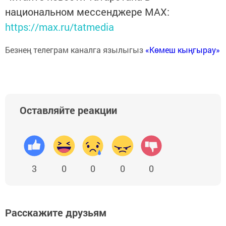
национальном мессенджере MАХ:
https://max.ru/tatmedia
Безнең телеграм каналга язылыгыз
«Көмеш кыңгырау»
Оставляйте реакции
3
0
0
0
0
Расскажите друзьям