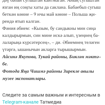
яз­ган иң соң­гы ха­ты да сак­ла­на. Ба­ба­е­быз су­гыш
бет­кән көн­не – 9 нчы май көн­не – Поль­ша җи­
рен­дә ятып кал­ган.
Фә­ния әби­ем: «Кы­зым, бу сан­дык­ны мин си­ңа
кал­ды­рыр­мын, син ми­не ис­кә алып, үзең­нең ба­
ла­ла­ры­ңа күр­сә­тер­сең», – ди. Әби­ем­нең те­лә­ген
үтәр­гә, ыша­ны­чын ак­лар­га ты­ры­шыр­мын.
Ай­си­нә Яку­по­ва, Ту­кай ра­йо­ны, Бик­лән мәк­тә­
бе.
Фотода Яңа Чишмә районы Зирекле авылы
музее экспонатлары.
Следите за самым важным и интересным в
Telegram-канале
Татмедиа