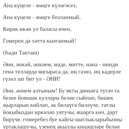
Ана күңеле - мәңге күләгәсез,
Ана күңеле - мәңге бозланмый,
Кирәк икән ул баласы өчен,
Гомерен дә хәтта кызганмый!
(Һади Такташ)
Әни, әнкәй, әнкәем, маде, митте, нана - нинди
генә телләрдә яңгыраса да, иң газиз, иң кадерле
гүзәл зат бит ул - ӘНИ!
Әни, әнием алтыным! Бу якты дөньяга тугач та
безне йомшак куллары белән сыйпап, бишек
җырларын көйләп, ак биләүгә биләүче, татлы
йокыбыздан иркәләп уятучы, яшәргә көч, дәрт
бирүче, гомеребез буе кайгы-шатлыкларыбызны
уртаклашучы, үзенең акыллы киңәшләре белән