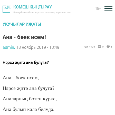
КӨМЕШ КЫҢГЫРАУ
16+
Республика балалар һәм яшүсмерләр газетасы
УКУЧЫЛАР ИҖАТЫ
Ана - бөек исем!
admin,
18 ноябрь 2019 - 13:49
4408
0
3
Нәрсә җитә ана булуга?
Ана - бөек исем,
Нәрсә җитә ана булуга?
Аналарның бөтен күрке,
Ана булып кала белүдә.