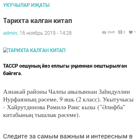
УКУЧЫЛАР ИҖАТЫ
Тарихта калган китап
admin,
16 ноябрь 2019 - 14:28
2045
0
1
ТАССР оешуның йөз еллыгы уңаеннан оештырылган
бәйгегә.
Азнакай районы Чалпы авылыннан Заһидуллин
Нурфаязның рәсеме, 9 яшь (2 класс). Укытучысы
- Хайрутдинова Рәмилә Рәис кызы ("Әлифба"
китабының тышлык рәсеме).
Следите за самым важным и интересным в