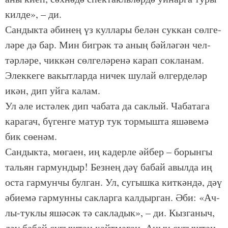
кил­де», – ди.
Сан­дык­та әби­нең үз кул­ла­ры бе­лән сук­кан сөл­ге­
лә­ре дә бар. Мин биг­рәк тә аның бәй­лә­гән чел­
тәр­лә­ре, чик­кән сөл­ге­лә­ре­нә ка­рап сок­ла­нам.
Элек­ке­ге ва­кыт­лар­да ни­чек шу­лай өл­гер­де­ләр
икән, дип уй­га ка­лам.
Ул әле ис­тә­лек дип ча­ба­та да сак­лый. Ча­ба­та­га
ка­ра­гач, бү­ген­ге ма­тур тук тор­мыш­та яшә­ве­мә
бик сө­е­нәм.
Сан­дык­та, мө­га­ен, иң ка­дер­ле әй­бер – бо­рын­гы
таль­ян гар­мун­дыр! Без­нең дәү ба­бай авыл­да иң
ос­та гар­мун­чы бул­ган. Ул, су­гыш­ка кит­кән­дә, дәү
әби­е­мә гар­мун­ны сак­лар­га кал­дыр­ган. Әби: «Ач­
лы-тук­лы яшә­сәк тә сак­ла­дык», – ди. Кыз­га­ныч,
дәү ба­бай су­гыш­тан кайт­ма­ган. Аның су­гыш­тан