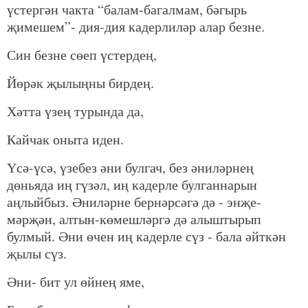
үстергән чакта “балам-багалмам, бәгырь
җимешем”- дия-дия кадерлиләр алар безне.
Син безне сөеп үстердең,
Йөрәк җылыңны бирдең.
Хәтта үзең турында да,
Кайчак оныта иден.
Үсә-үсә, үзебез әни булгач, без әниләрнең
дөньяда иң гүзәл, иң кадерле булганнарын
аңлыйбыз. Әниләрне бернәрсәгә дә - энҗе-
мәрҗән, алтын-көмешләргә дә алыштырып
булмый. Әни өчен иң кадерле сүз - бала әйткән
җылы сүз.
Әни- бит ул өйнең яме,