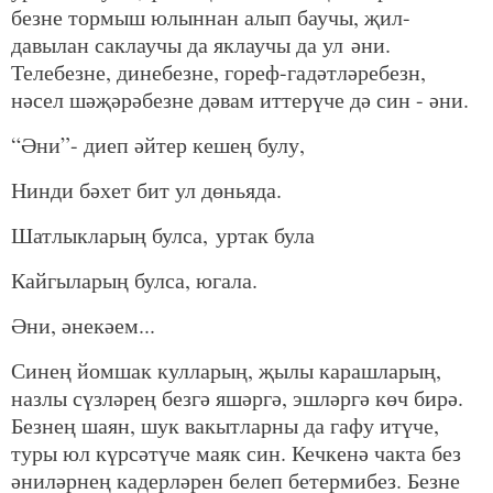
безне тормыш юлыннан алып баучы, җил-
давылан саклаучы да яклаучы да ул әни.
Телебезне, динебезне, гореф-гадәтләребезн,
нәсел шәҗәрәбезне дәвам иттерүче дә син - әни.
“Әни”- диеп әйтер кешең булу,
Нинди бәхет бит ул дөньяда.
Шатлыкларың булса, уртак була
Кайгыларың булса, югала.
Әни, әнекәем...
Синең йомшак кулларың, җылы карашларың,
назлы сүзләрең безгә яшәргә, эшләргә көч бирә.
Безнең шаян, шук вакытларны да гафу итүче,
туры юл күрсәтүче маяк син. Кечкенә чакта без
әниләрнең кадерләрен белеп бетермибез. Безне