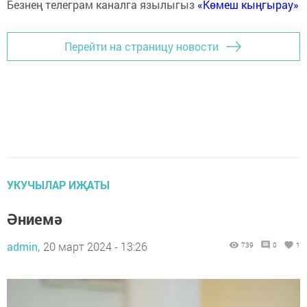
Безнең телеграм каналга язылыгыз
«Көмеш кыңгырау»
Перейти на страницу новости
УКУЧЫЛАР ИҖАТЫ
Әниемә
admin,
20 март 2024 - 13:26
739
0
1