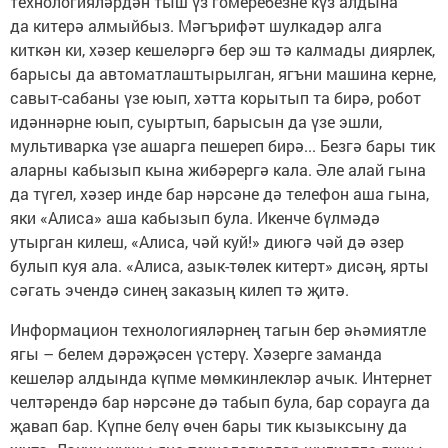
технологияләрдән тыш үз гомеребезне күз алдына
да китерә алмыйбыз. Мәгърифәт шулкадәр алга
киткән ки, хәзер кешеләргә бер эш тә калмады диярлек,
барысы да автоматлаштырылган, ягъни машина керне,
савыт-сабаны үзе юып, хәтта корытып та бирә, робот
идәннәрне юып, суыртып, барысын да үзе эшли,
мультиварка үзе ашарга пешереп бирә... Безгә бары тик
аларны кабызып кына жибәрергә кала. Әле алай гына
да түгел, хәзер инде бар нәрсәне дә телефон аша гына,
яки «Алиса» аша кабызып була. Икенче бүлмәдә
утырган килеш, «Алиса, чәй куй!» диюгә чәй дә әзер
булып куя ала. «Алиса, азык-төлек китерт» дисәң, ярты
сәгать эчендә синең заказың килеп тә җитә.
Информацион технологияләрнең тагын бер әһәмиятле
ягы – белем дәрәҗәсен үстерү. Хәзерге заманда
кешеләр алдында күпме мөмкинлекләр ачык. Интернет
челтәрендә бар нәрсәне дә табып була, бар сорауга да
җавап бар. Күпне белү өчен бары тик кызыксыну да