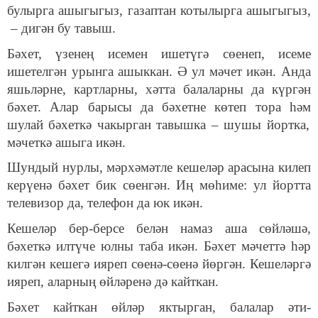
булырга ашыгыгыз, газаптан котылырга ашыгыгыз,
– дигән бу тавыш.
Бәхет, үзенең исемен ишетүгә сөенеп, исеме
ишетелгән урынга ашыккан.
Ә ул мәчет икән. Анда
яшьләрне, картларны, хәтта балаларны да күргән
бәхет. Алар барысы да бәхетне көтеп тор
а
һә
м
шулай бәхеткә чакырган тавышка
–
шушы йортка,
мәчеткә ашыга икән.
Шундый нурлы, мәрхәмәтле кешеләр арасына килеп
керүенә бәхет бик сөенгән. Иң мөһиме: ул йортта
телевизор да, телефон да юк икән.
Кешеләр бер-берсе белән намаз аша сөйләшә,
бәхеткә илтүче юлны таба икән. Бәхет мәчеттә һәр
килгән кешегә ияреп сөенә-сөенә йөргән. Кешеләргә
ияреп, аларның өйләренә дә кайткан.
Бәхет кайткан өйләр яктырган, балалар әти-