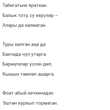
Табигатьне яраткан.
Балык тоту, су керүләр
–
Алары да калмаган.
Туры килгән аңа да
Бакчада чүп утарга.
Бәрәңгеләр үссен дип,
Кышын тәмләп ашарга.
Фоат абый кечкенәдән
Эштән куркып тормаган.