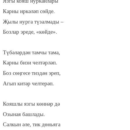
Язгы кояш нуркайлары
Карны иркәләп сөйде.
Җылы нурга түзалмады –
Бозлар эреде
, «көйде»
.
Түбәләрдән тамчы тама,
Карны бизи челтәрләп.
Боз сөңгесе тиздән эреп
,
Агып китәр челтерәп
.
Кояшлы язгы көннәр дә
Озыная башлады.
Салкын әле,
тик
дөньяга