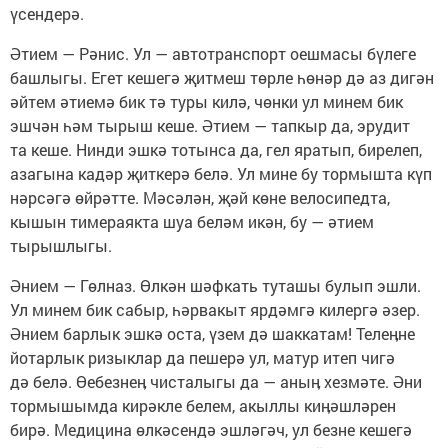
үсендерә.
Әтием — Рәнис. Ул — автотранспорт оешмасы бүлеге
башлыгы. Егет кешегә җитмеш төрле һөнәр дә аз дигән
әйтем әтиемә бик тә туры килә, чөнки ул минем бик
эшчән һәм тырыш кеше. Әтием — тапкыр да, эрудит
та кеше. Нинди эшкә тотынса да, гел яратып, бирелеп,
азагына кадәр җиткерә белә. Ул мине бу тормышта күп
нәрсәгә өйрәтте. Мәсәлән, җәй көне велосипедта,
кышын тимераякта шуа беләм икән, бу — әтием
тырышлыгы.
Әнием — Гөлназ. Өлкән шәфкать туташы булып эшли.
Ул минем бик сабыр, һәрвакыт ярдәмгә килергә әзер.
Әнием барлык эшкә оста, үзем дә шаккатам! Телеӊне
йотарлык ризыклар да пешерә ул, матур итеп чигә
дә белә. Өебезнеӊ чисталыгы да — аныӊ хезмәте. Әни
тормышымда кирәкле белем, акыллы киӊәшләрен
бирә. Медицина өлкәсендә эшләгәч, ул безне кешегә