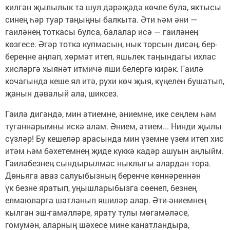
килгән җылылык та шул дәрәҗәдә көчле була, яктысы
синең һәр туар таңыңны балкыта. Әти һәм әни —
гаиләнеӊ тоткасы булса, балалар исә — гаиләнеӊ
көзгесе. Әгәр тотка купмасын, нык торсын дисәӊ, бер-
береӊне аӊлап, хөрмәт итеп, яшьлек таңындагы ихлас
хисләргә хыянәт итмичә яши белергә кирәк. Гаилә
кочагында кеше ял итә, рухи көч җыя, күӊелен бушатып,
җанын дәвалый ала, шиксез.
Гаилә дигәндә, мин әтиемне, әниемне, ике сеӊлем һәм
туганнарымны искә алам. Әнием, әтием... Нинди җылы
сүзләр! Бу кешеләр арасында мин үземне үзем итеп хис
итәм һәм бәхетемнең җиде күккә кадәр ашуын аӊлыйм.
Гаиләбезнеӊ сындырылмас ныклыгы алардан тора.
Дөньяга аваз салуыбызның беренче көннәреннән
үк безне яратып, уңышларыбызга сөенеп, безнең
елмаюларга шатланып яшиләр алар. Әти-әниемнең
кылган эш-гамәлләре, ярату тулы мөгамәләсе,
гомумән, аларның шәхесе мине канатландыра,