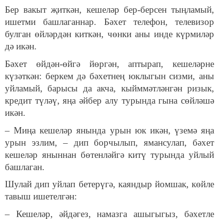
Бер вакыт җиткән, кешеләр бер-берсен тыңламый,
ишетми башлаганнар. Бәхет телефон, телевизор
булган өйләрдән киткән, чөнки аны инде күрмиләр
дә икән.
Бәхет өйдән-өйгә йөргән, аптырап, кешеләрне
күзәткән: беркем дә бәхетнең юклыгын сизми, аны
уйламый, барысы да акча, кыйммәтләнгән ризык,
кредит түләү, яңа әйбер алу турында гына сөйләшә
икән.
– Миңа кешеләр янында урын юк икән, үземә яңа
урын эзлим, – дип борчылып, ямансулап, бәхет
кешеләр яныннан бөтенләйгә китү турында уйлый
башлаган.
Шулай дип уйлап бетерүгә, каяндыр йомшак, көйле
тавыш ишетелгән:
– Кешеләр, әйдәгез, намазга ашыгыгыз, бәхетле