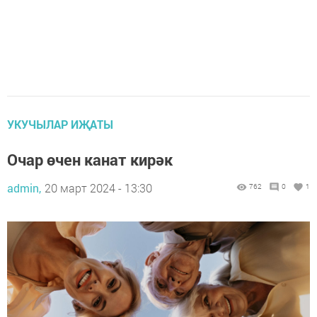
УКУЧЫЛАР ИҖАТЫ
Очар өчен канат кирәк
admin,
20 март 2024 - 13:30
762
0
1