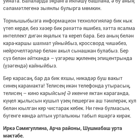
уйната. Балаларда экранга ияләшү башлана, ә бу аның
сәламәтлегенә зыянлы булырга мөмкин.
Тормышыбызга информацион технологияләр бик нык
үтеп керде, без хәзер бик рәхәттә яшибез, хәтта ясалма
интеллект дигән яңалык та кереп бара. Без аның белән
кара-каршы шахмат уйныйбыз, кроссворд чишәбез,
нейрочелтәрләр белән акыл сынашкан булабыз. Бер
сүз белән әйткәндә – үзгәреш җиленең эпицентрында
(үзәгендә) кайныйбыз.
Бер карасаң, бар да бик яхшы, никадәр буш вакыт
синең карамакта! Телисең икән телефонда утырасың,
телисең – кино карыйсың! Ә икенче яктан караганда,
күңел җылысын кушып үзең пешергән аш тәмлерәк, кул
белән юылган кер чистарак кебек. Ни генә булмасын,
бүгенге көндә алтын урталыкны табып яшәргә кирәк.
Иркә Сәмигуллина, Арча районы, Шушмабаш урта
мәктәбе.