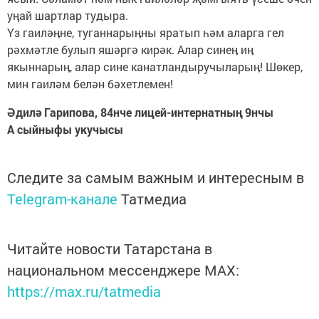
уңай шартлар тудыра.
Үз гаиләӊне, туганнарыӊны яратып һәм аларга гел
рәхмәтле булып яшәргә кирәк. Алар синеӊ иӊ
якыннарыӊ, алар сине канатландыручыларыӊ! Шөкер,
мин гаиләм белән бәхетлемен!
Әдилә Гарипова, 84нче лицей-интернатның 9нчы
А сыйныфы укучысы
Следите за самым важным и интересным в
Telegram-канале
Татмедиа
Читайте новости Татарстана в
национальном мессенджере MАХ:
https://max.ru/tatmedia