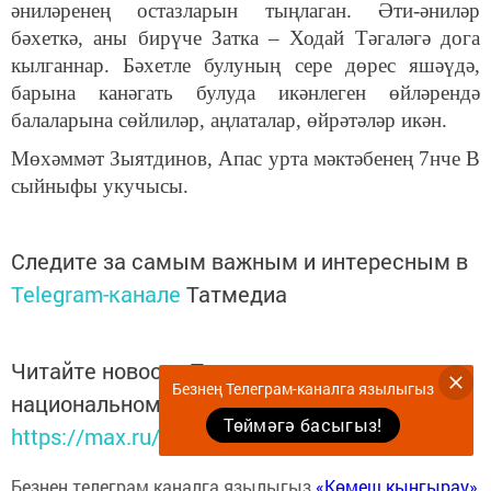
әниләренең остазларын тыңлаган. Әти-әниләр
бәхеткә, аны бирүче Затка
–
Ходай
Т
әгаләгә дога
кылганнар
. Бәхетле булуның сере дөрес яшәүдә,
барына канәгать булуда икәнлеген өйләрендә
балаларына сөйлиләр, аңлаталар, өйрәтәләр икән.
Мөхәммәт Зыятдинов, Апас урта мәктәбенең 7нче В
сыйныфы укучысы.
Следите за самым важным и интересным в
Telegram-канале
Татмедиа
Читайте новости Татарстана в
Безнең Телеграм-каналга язылыгыз
национальном мессенджере MАХ:
Төймәгә басыгыз!
https://max.ru/tatmedia
Безнең телеграм каналга язылыгыз
«Көмеш кыңгырау»