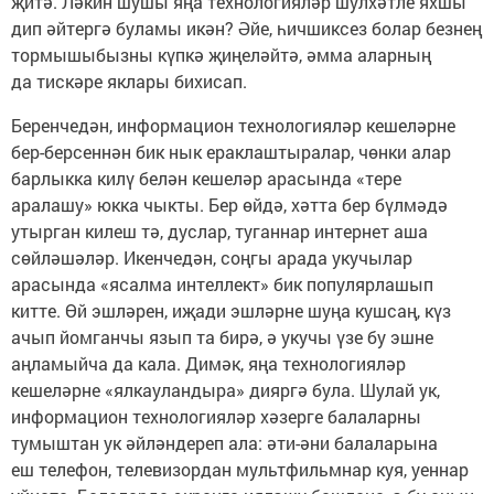
җитә. Ләкин шушы яңа технологияләр шулхәтле яхшы
дип әйтергә буламы икән? Әйе, һичшиксез болар безнең
тормышыбызны күпкә җиңеләйтә, әмма аларның
да тискәре яклары бихисап.
Беренчедән, информацион технологияләр кешеләрне
бер-берсеннән бик нык ераклаштыралар, чөнки алар
барлыкка килү белән кешеләр арасында «тере
аралашу» юкка чыкты. Бер өйдә, хәтта бер бүлмәдә
утырган килеш тә, дуслар, туганнар интернет аша
сөйләшәләр. Икенчедән, соңгы арада укучылар
арасында «ясалма интеллект» бик популярлашып
китте. Өй эшләрен, иҗади эшләрне шуңа кушсаң, күз
ачып йомганчы язып та бирә, ә укучы үзе бу эшне
аңламыйча да кала. Димәк, яңа технологияләр
кешеләрне «ялкауландыра» дияргә була. Шулай ук,
информацион технологияләр хәзерге балаларны
тумыштан ук әйләндереп ала: әти-әни балаларына
еш телефон, телевизордан мультфильмнар куя, уеннар