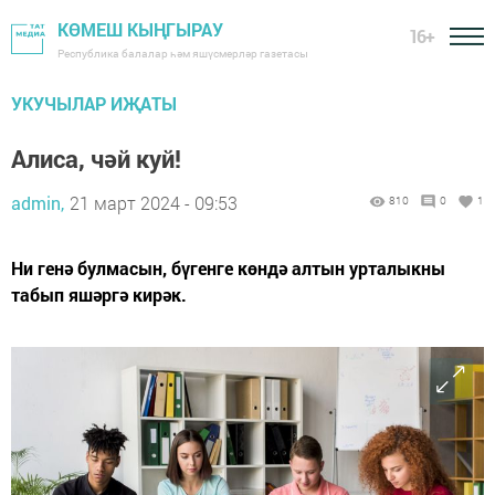
КӨМЕШ КЫҢГЫРАУ
16+
Республика балалар һәм яшүсмерләр газетасы
УКУЧЫЛАР ИҖАТЫ
Алиса, чәй куй!
admin,
21 март 2024 - 09:53
810
0
1
Ни генә булмасын, бүгенге көндә алтын урталыкны
табып яшәргә кирәк.