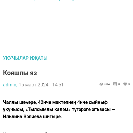
УКУЧЫЛАР ИҖАТЫ
Кояшлы яз
admin,
15 март 2024 - 14:51
884
0
0
Чаллы шәһәре, 42нче мәктәпнең 4нче сыйныф
укучысы, «Тылсымлы каләм» түгәрәге әгъзасы –
Ильвина Вәлиева шигыре.