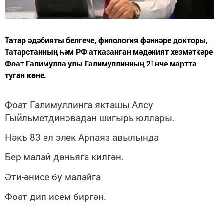
Татар әдәбияты белгече, филология фәннәре докторы,
Татарстанның һәм РФ атказанган мәдәният хезмәткәре
Фоат Галимулла улы Галимуллинның 21нче мартта
туган көне.
Фоат Галимуллинга якташы Алсу
Гыйльметдиновадан шигырь юллары.
Нәкъ 83 ел элек Арпаяз авылында
Бер малай дөньяга килгән.
Әти-әнисе бу малайга
Фоат дип исем биргән.