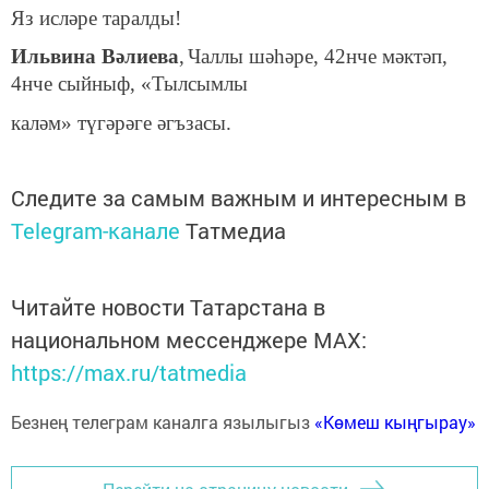
Яз исләре таралды!
Ильвина Вәл
и
ева
,
Чаллы шәһәре, 42нче мәктәп,
4нче сыйныф, «Тылсымлы
каләм» түгәрәге әгъзасы.
Следите за самым важным и интересным в
Telegram-канале
Татмедиа
Читайте новости Татарстана в
национальном мессенджере MАХ:
https://max.ru/tatmedia
Безнең телеграм каналга язылыгыз
«Көмеш кыңгырау»