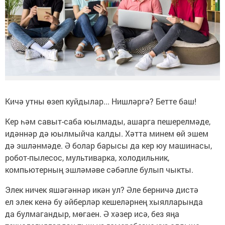
Кичә утны өзеп куйдылар... Нишләргә? Бетте баш!
Кер һәм савыт-саба юылмады, ашарга пешерелмәде,
идәннәр дә юылмыйча калды. Хәтта минем өй эшем
дә эшләнмәде. Ә болар барысы да кер юу машинасы,
робот-пылесос, мультиварка, холодильник,
компьютерның эшләмәве сәбәпле булып чыкты.
Элек ничек яшәгәннәр икән ул? Әле берничә дистә
ел элек кенә бу әйберләр кешеләрнең хыялларында
да булмагандыр, мөгаен. Ә хәзер исә, без яңа