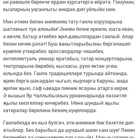
ни рәвешле беренче ярдәм күрсәтергә өйрәтә. Гомумән,
кызларныӊ уӊганлыгы әнидән дип уйлыйм мин.
Мин әтием белән әниемнеӊ тату гаилә коруларына
шатланып туя алмыйм! Әнием безне иркәли, юата икән,
ә көчле, батыр әтиебез җил-давыллардан саклый. Алар
белән ничек рәхәт! Буш вакытларыбызны бергәләшеп
күӊелле үткәрәбез: кроссвордлар чишәбез,
интеллектуаль уеннар яратабыз, татар концертларына,
театрларына йөрибез, кыскасы, рухи яктан үсеш
юлында без. Гаилә традицияләре турында әйткәндә,
җәен бергә шәһәрдән чыгып, кырларга баруны, анда
җиләк җыю, саф һавада пикник ясауны атарга кирәк.
Ә кышын Яр Чаллыбызныӊ урманнарында ләззәтле
җылы мизгелләр кичерәбез. Менә шундый җылы
хатирәләр бөреләнә безнең күңелләрдә.
Гаиләбездә өч кыз булгач, әти-әниемне бик бәхетле дип
атыйлар. Без барыбыз да шундый шаян һәм шук! Ләкин
бөтенебез дә үзенчәлекле дип саныйм. Мин кызларныӊ