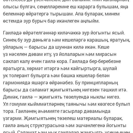
олысы булгач, сеӊелләремне еш карарга булышам, яңа
белемнәр өйрәтергә тырышам. Апа буларак, минем
өстемдә зур бурыч бар икәнлеген аӊлыйм.
Гаиләдә өйрәтелгәннәр киләчәккә зур йогынты ясый.
Синеӊ бу зур дөньяга һәм кешеләргә карашыӊ, яратуыӊ,
уйларыӊ — барысы да шуннан килә икән. Кеше
үз нәселен дәвам итү, үз йолаларын һәм мирасын
саклап калу өчен гаилә кора. Гаиләдә бер-беребезне
яратырга, хөрмәт итәргә һәм кайгыртырга, шулай
ук толерант булырга һәм башка кешеләр белән
гармониядә яшәргә өйрәнәбез. Бу принципларның
барысы да сәламәт җәмгыятьнең нигезен тәшкил итә.
Димәк, гаилә — җәмгыять төзелүендә ныклы нигез.
Ул гомуми кыйммәтләрнең таянычы һәм көзгесе булып
тора. Гаиләнең әһәмияте гасырлар дәвамында
үзгәрми. Җәмгыятьнең төзелеш материалы буларак,
гаилә аның структурасына һәм эшчәнлегенә йогынты
ясый. Сәламәт һәм нык гаиләләр җәмгыять үсеше өчен