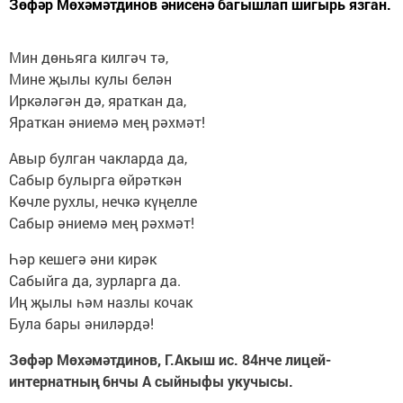
Зөфәр Мөхәмәтдинов әнисенә багышлап шигырь язган.
Мин дөньяга килгәч тә,
Мине җылы кулы белән
Иркәләгән дә, яраткан да,
Яраткан әниемә мең рәхмәт!
Авыр булган чакларда да,
Сабыр булырга өйрәткән
Көчле рухлы, нечкә күңелле
Сабыр әниемә мең рәхмәт!
Һәр кешегә әни кирәк
Сабыйга да, зурларга да.
Иң җылы һәм назлы кочак
Була бары әниләрдә!
Зөфәр Мөхәмәтдинов, Г.Акыш ис. 84нче лицей-
интернатның 6нчы А сыйныфы укучысы.