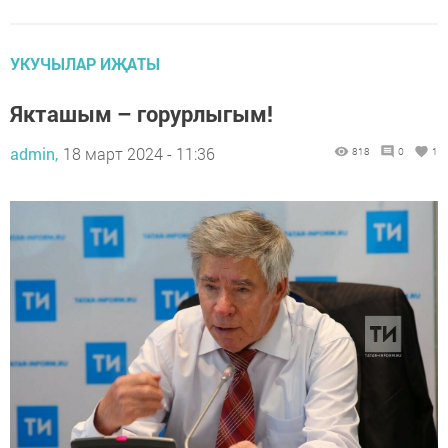
УКУЧЫЛАР ИҖАТЫ
Якташым – горурлыгым!
admin,
18 март 2024 - 11:36
818
0
1