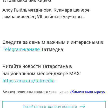
Ул халыкка бик кирәк!
Алсу Гыйльметдинова, Кукмара шәһәре
гимназиясенең VII сыйныф укучысы.
Следите за самым важным и интересным в
Telegram-канале
Татмедиа
Читайте новости Татарстана в
национальном мессенджере MАХ:
https://max.ru/tatmedia
Безнең телеграм каналга язылыгыз
«Көмеш кыңгырау»
Перейти на страницу новости