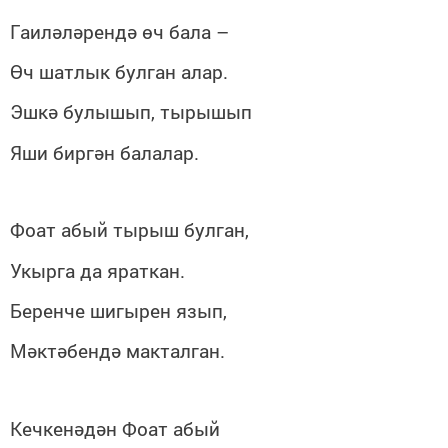
Гаиләләрендә өч бала
–
Өч шатлык булган алар.
Эшкә булышып, тырышып
Яши биргән балалар.
Фоат абый тырыш булган,
Укырга да яраткан.
Беренче шигырен язып,
Мәктәбендә макталган.
Кечкенәдән Фоат абый