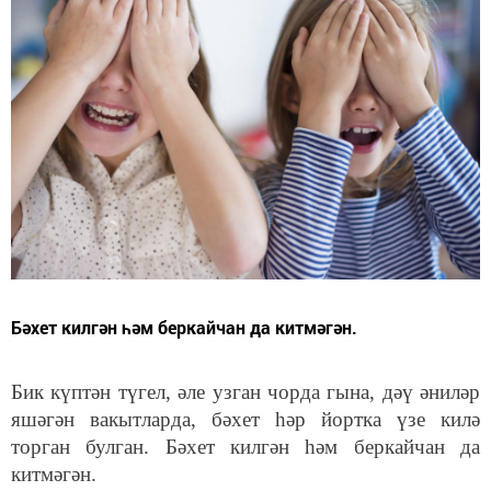
Бәхет килгән һәм беркайчан да китмәгән.
Бик күптән түгел, әле узган чорда гына, дәү әниләр
яшәгән вакытларда, бәхет һәр йортка үзе килә
торган булган. Бәхет килгән һәм беркайчан да
китмәгән.