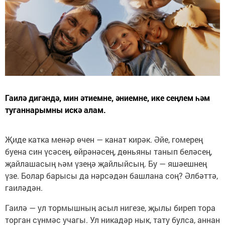
Гаилә дигәндә, мин әтиемне, әниемне, ике сеӊлем һәм
туганнарымны искә алам.
Җиде катка менәр өчен — канат кирәк. Әйе, гомерең
буена син үсәсең, өйрәнәсең, дөньяны танып беләсең,
җайлашасың һәм үзеңә җайлыйсың. Бу — яшәешнең
үзе. Болар барысы да нәрсәдән башлана соң? Әлбәттә,
гаиләдән.
Гаилә — ул тормышныӊ асыл нигезе, җылы биреп тора
торган сүнмәс учагы. Ул никадәр нык, тату булса, аннан