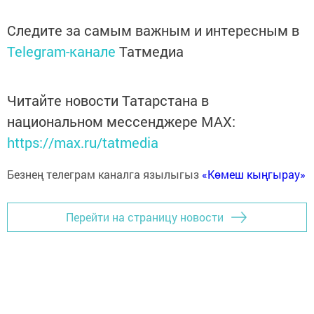
Следите за самым важным и интересным в
Telegram-канале
Татмедиа
Читайте новости Татарстана в
национальном мессенджере MАХ:
https://max.ru/tatmedia
Безнең телеграм каналга язылыгыз
«Көмеш кыңгырау»
Перейти на страницу новости