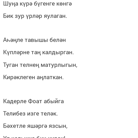
Шуңа күрә бүгенге көнгә
Бик зур үрләр яулаган.
Аһәңле тавышы белән
Күпләрне таң калдырган.
Туган телнең матурлыгын,
Кирәклеген аңлаткан.
Кадерле Фоат абыйга
Телибез изге теләк.
Бәхетле яшәргә язсын,