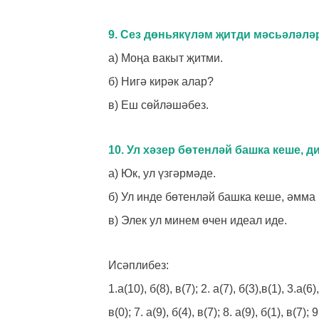
9. Сез дөньякүләм җитди мәсьәләл
а) Моңа вакыт җитми.
б) Нигә кирәк алар?
в) Еш сөйләшәбез.
10. Ул хәзер бөтенләй башка кеше,
а) Юк, ул үзгәрмәде.
б) Ул инде бөтенләй башка кеше, әмма
в) Элек ул минем өчен идеал иде.
Исәплибез:
1.а(10), б(8), в(7); 2. а(7), б(3),в(1), 3.а(6),
в(0); 7. а(9), б(4), в(7); 8. а(9), б(1), в(7); 