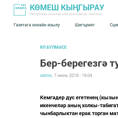
КӨМЕШ КЫҢГЫРАУ
Республика балалар һәм яшүсмерләр газетасы
Газетага онлайн язылу
Шигърият
Сце
ЯЛ БҮЛМӘСЕ
Бер-берегезгә 
admin,
7 июнь 2018 - 16:04
Кемгәдер дус егетенең (кызы
икенчеләр аның холкы-табигат
чынбарлыктан ерак торган мат