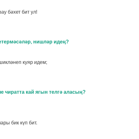
ау бәхет бит ул!
етермәсәләр, нишләр идең?
шикләнеп куяр идем;
е чиратта кай ягын телгә аласың?
ары бик күп бит.