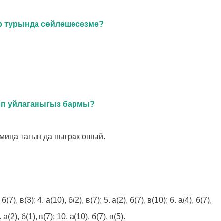
әр турында сөйләшәсезме?
 дип уйлаганыгыз бармы?
 миңа тагын да ныграк ошый.
 б(7), в(3); 4. а(10), б(2), в(7); 5. а(2), б(7), в(10); 6. а(4), б(7),
9. а(2), б(1), в(7); 10. а(10), б(7), в(5).