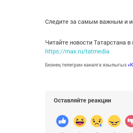
Следите за самым важным и 
Читайте новости Татарстана 
https://max.ru/tatmedia
Безнең телеграм каналга язылыгыз
«
Оставляйте реакции