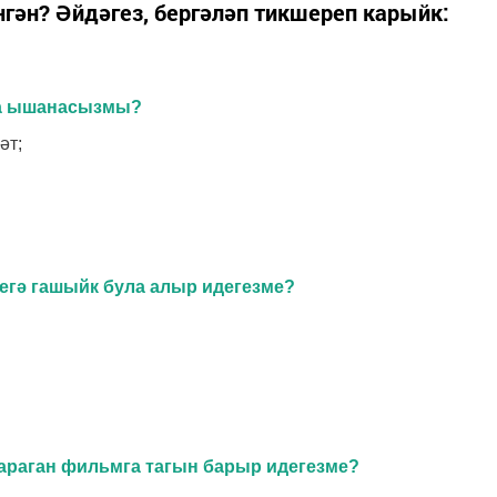
нгән? Әйдәгез, бергәләп тикшереп карыйк:
уга ышанасызмы?
әт;
шегә гашыйк була алыр идегезме?
 караган фильмга тагын барыр идегезме?