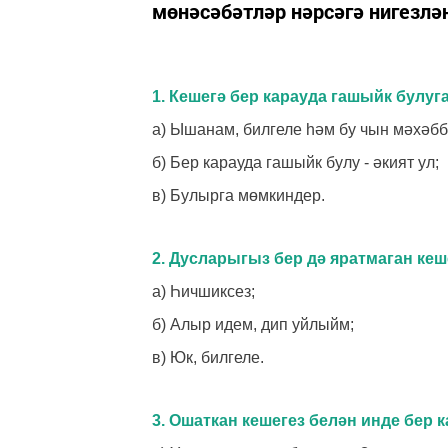
мөнәсәбәтләр нәрсәгә нигезлә
1. Кешегә бер карауда гашыйк бул
а) Ышанам, билгеле һәм бу чын мәхәбб
б) Бер карауда гашыйк булу - әкият ул;
в) Булырга мөмкиндер.
2. Дусларыгыз бер дә яратмаган ке
а) Һичшиксез;
б) Алыр идем, дип уйлыйм;
в) Юк, билгеле.
3. Ошаткан кешегез белән инде бер