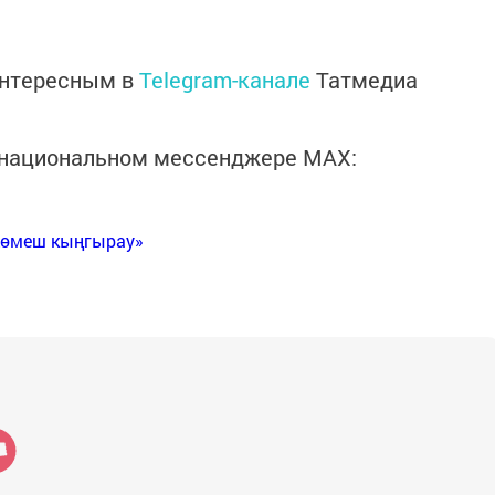
интересным в
Telegram-канале
Татмедиа
в национальном мессенджере MАХ:
Көмеш кыңгырау»