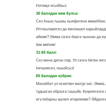
Нәтиҗә ясыйбыз:
30 баллдан ким булса:
Сез Аның тышкы кыяфәтенә мөкиббән. 
Иптәшләрегез дә көнләшеп карыйлардыр
әйеме? Әмма сезгә бергә чыннан да кү
бик мөһим!
31-65 балл:
Сез менә дигән пар. Ул сезгә бөтен якт
һичшиксез, ошыйсыз!
65 баллдан күбрәк:
Мәхәббәт ул искиткеч матур хис. Әмма..
тудырган образга гашыйк. Күңелегезгә
игътибарны җәлеп итәрлекме? Әйдәгез,