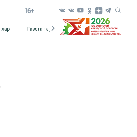
16+
глар
Газета тарихы
Әкият
Әкият язаб
3