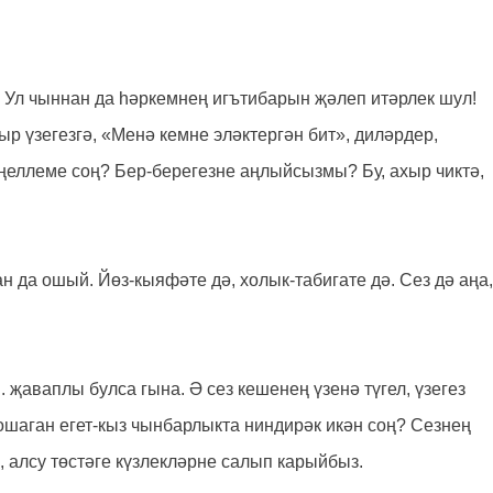
Ул чыннан да һәркемнең игътибарын җәлеп итәрлек шул!
 үзегезгә, «Менә кемне эләктергән бит», диләрдер,
ңеллеме соң? Бер-берегезне аңлыйсызмы? Бу, ахыр чиктә,
ан да ошый. Йөз-кыяфәте дә, холык-табигате дә. Сез дә аңа,
. җаваплы булса гына. Ә сез кешенең үзенә түгел, үзегез
 ошаган егет-кыз чынбарлыкта ниндирәк икән соң? Сезнең
 алсу төстәге күзлекләрне салып карыйбыз.