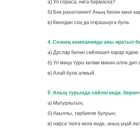
а) Ул сораса, нигә бармаска?
б) Бик рәхәтләнеп! Аның белән кино кар
в) Кинодан соң да очрашырга була.
4. Сезнең компаниядә аны яратып б
а) Дуслар белән сөйләшеп карар идем;
б) Ул миңа туры килми микән әллә дип 
в) Алай була алмый.
5. Аның турында сөйләгәндә, беренч
а) Матурлыгын;
б) Акыллы, тәрбияле булуын;
в) нәрсә телгә килә инде, аның уңай якл