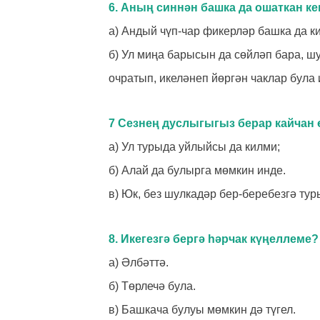
6. Аның синнән башка да ошаткан к
а) Андый чүп-чар фикерләр башка да к
б) Ул миңа барысын да сөйләп бара, 
очратып, икеләнеп йөргән чаклар була 
7 Сезнең дуслыгыгыз берар кайчан
а) Ул турыда уйлыйсы да килми;
б) Алай да булырга мөмкин инде.
в) Юк, без шулкадәр бер-беребезгә тур
8. Икегезгә бергә һәрчак күңеллеме?
а) Әлбәттә.
б) Төрлечә була.
в) Башкача булуы мөмкин дә түгел.