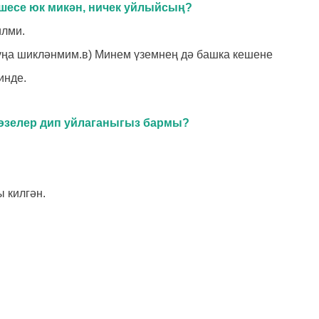
ешесе юк микән, ничек уйлыйсың?
илми.
шуңа шикләнмим.в) Минем үземнең дә башка кешене
инде.
 өзелер дип уйлаганыгыз бармы?
ы килгән.