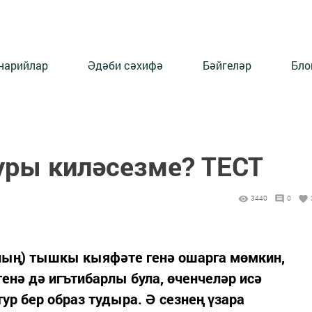
нарийлар
Әдәби сәхифә
Бәйгеләр
Бло
туры киләсезме? ТЕСТ
3440
0
ның) тышкы кыяфәте генә ошарга мөмкин,
енә дә игътибарлы була, өченчеләр исә
ур бер образ тудыра. Ә сезнең үзара