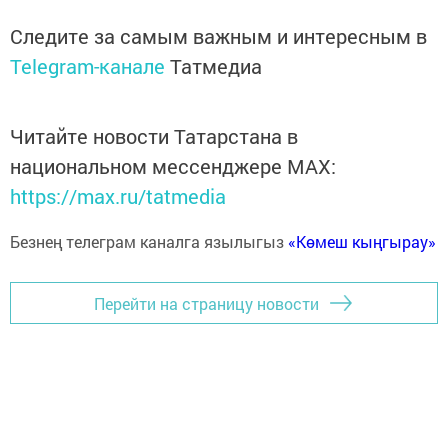
Следите за самым важным и интересным в
Telegram-канале
Татмедиа
Читайте новости Татарстана в
национальном мессенджере MАХ:
https://max.ru/tatmedia
Безнең телеграм каналга язылыгыз
«Көмеш кыңгырау»
Перейти на страницу новости