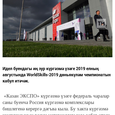
Идел буендагы иң зур күргәзмә үзәге 2019 елның
августында WorldSkills-2019 дөньякүләм чемпионатын
кабул итәчәк.
«Казан ЭКСПО» күргәзмә үзәге федераль чаралар
саны буенча Россия күргәзмә комплекслары
бишлегенә керергә дәгъва кыла. Бу хакта күргәзмә