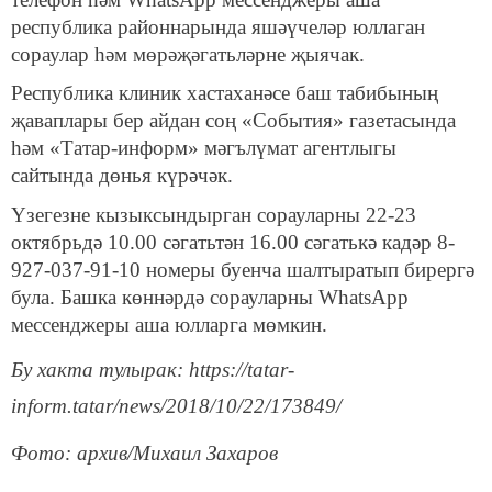
республика районнарында яшәүчеләр юллаган
сораулар һәм мөрәҗәгатьләрне җыячак.
Республика клиник хастаханәсе баш табибының
җаваплары бер айдан соң «События» газетасында
һәм «Татар-информ» мәгълүмат агентлыгы
сайтында дөнья күрәчәк.
Үзегезне кызыксындырган сорауларны 22-23
октябрьдә 10.00 сәгатьтән 16.00 сәгатькә кадәр 8-
927-037-91-10 номеры буенча шалтыратып бирергә
була. Башка көннәрдә сорауларны WhatsApp
мессенджеры аша юлларга мөмкин.
Бу хакта тулырак: https://tatar-
inform.tatar/news/2018/10/22/173849/
Фото: архив/Михаил Захаров