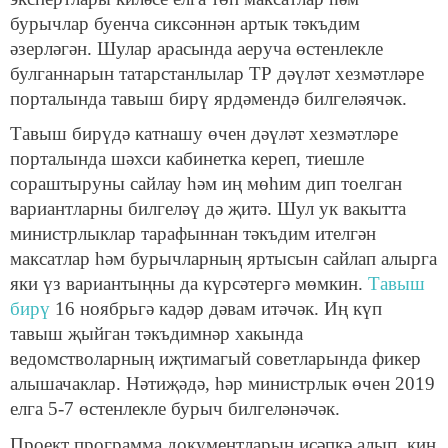
бурычлар буенча сиксәннән артык тәкъдим
әзерләгән. Шулар арасында аеруча өстенлекле
булганнарын татарстанлылар ТР дәүләт хезмәтләре
порталында тавыш бирү ярдәмендә билгеләячәк.
Тавыш бирүдә катнашу өчен дәүләт хезмәтләре
порталында шәхси кабинетка кереп, тиешле
сораштыруны сайлау һәм иң мөһим дип тоелган
вариантларны билгеләү дә җитә. Шул ук вакытта
министрлыклар тарафыннан тәкъдим ителгән
максатлар һәм бурычларның яртысын сайлап алырга
яки үз вариантыңны да күрсәтергә мөмкин.
Тавыш
бирү
16 ноябрьгә кадәр дәвам итәчәк. Иң күп
тавыш җыйган тәкъдимнәр хакында
ведомстволарның иҗтимагый советларында фикер
алышачаклар. Нәтиҗәдә, һәр министрлык өчен 2019
елга 5-7 өстенлекле бурыч билгеләнәчәк.
Проект программа документларын исәпкә алып, киң