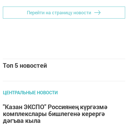
Перейти на страницу новости
Топ 5 новостей
ЦЕНТРАЛЬНЫЕ НОВОСТИ
"Казан ЭКСПО" Россиянең күргәзмә
комплекслары бишлегенә керергә
дәгъва кыла