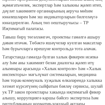
җәмәгатьчелек, экспертлар һәм халыкны җәлеп итеп,
дәүләт хакимияте органнарының аеруча мөһим
юнәлешләрен һәм эш индикаторларын билгеләүгә
юнәлдерелгән. Аның төп оештыручысы – ТР
Иҗтимагый палатасы.
Тавыш бирү төгәлләнгәч, проектны гамәлгә ашыру
дәвам итәчәк. Төбәктә яшәүчеләр куелган максатлар
һәм бурычларга ирешүне контрольдә тота алачак.
Татарстанда гамәлдә булган халык фикерен исәпкә
алу һәм аны хакимият белән диалогка җәлеп итү
алымнары арасында «Халык контроле» һәм «Халык
инспекторы» мәгълүмат системаларын, медицина
һәм торак-коммуналь хуҗалык өлкәләрендә халыкка
хезмәт күрсәтүнең сыйфатын бәяләү сервисы, шулай
ук ТР закон проектлары хакында иҗтимагый фикер
алышу, коррупциягә каршы бәйсез экспертиза һәм
республиканың норматив-хокукый актлары