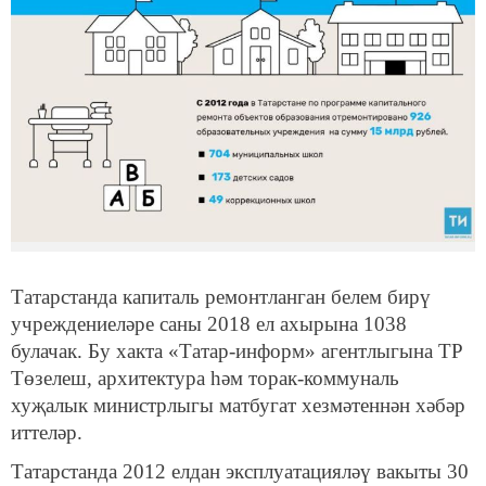
Татарстанда капиталь ремонтланган белем бирү
учреждениеләре саны 2018 ел ахырына 1038
булачак. Бу хакта «Татар-информ» агентлыгына ТР
Төзелеш, архитектура һәм торак-коммуналь
хуҗалык министрлыгы матбугат хезмәтеннән хәбәр
иттеләр.
Татарстанда 2012 елдан эксплуатацияләү вакыты 30