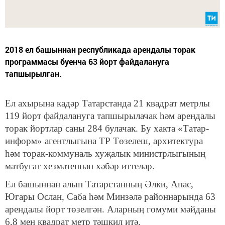
2018 ел башыннан республикада арендалы торак
программасы буенча 63 йорт файдалануга
тапшырылган.
Ел ахырына кадәр Татарстанда 21 квадрат метрлы
119 йорт файдалануга тапшырылачак һәм арендалы
торак йортлар саны 284 булачак. Бу хакта «Татар-
информ» агентлыгына ТР Төзелеш, архитектура
һәм торак-коммуналь хуҗалык министрлыгының
матбугат хезмәтеннән хәбәр иттеләр.
Ел башыннан алып Татарстанның Әлки, Апас,
Югары Ослан, Саба һәм Минзәлә районнарында 63
арендалы йорт төзелгән. Аларның гомуми мәйданы
6,8 мең квадрат метр тәшкил итә.