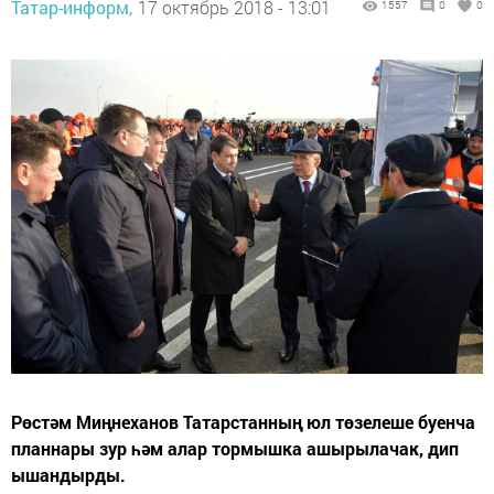
Татар-информ,
17 октябрь 2018 - 13:01
1557
0
0
Рөстәм Миңнеханов Татарстанның юл төзелеше буенча
планнары зур һәм алар тормышка ашырылачак, дип
ышандырды.