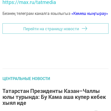
https://max.ru/tatmedia
Безнең телеграм каналга язылыгыз
«Көмеш кыңгырау»
Перейти на страницу новости
ЦЕНТРАЛЬНЫЕ НОВОСТИ
Татарстан Президенты Казан–Чаллы
юлы турында: Бу Кама аша күпер кебек
хыял иде