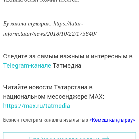
Бу хакта тулырак: https://tatar-
inform.tatar/news/2018/10/22/173840/
Следите за самым важным и интересным в
Telegram-канале
Татмедиа
Читайте новости Татарстана в
национальном мессенджере MАХ:
https://max.ru/tatmedia
Безнең телеграм каналга язылыгыз
«Көмеш кыңгырау»
Перейти на страницу новости