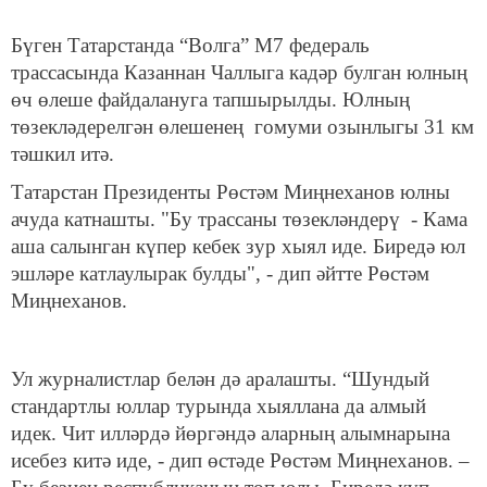
Бүген Татарстанда “Волга” М7 федераль
трассасында Казаннан Чаллыга кадәр булган юлның
өч өлеше файдалануга тапшырылды. Юлның
төзекләдерелгән өлешенең гомуми озынлыгы 31 км
тәшкил итә.
Татарстан Президенты Рөстәм Миңнеханов юлны
ачуда катнашты. "Бу трассаны төзекләндерү - Кама
аша салынган күпер кебек зур хыял иде. Биредә юл
эшләре катлаулырак булды", - дип әйтте Рөстәм
Миңнеханов.
Ул журналистлар белән дә аралашты. “Шундый
стандартлы юллар турында хыяллана да алмый
идек. Чит илләрдә йөргәндә аларның алымнарына
исебез китә иде, - дип өстәде Рөстәм Миңнеханов. –