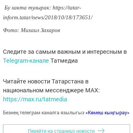
Бу хакта тулырак: https://tatar-
inform.tatar/news/2018/10/18/173651/
Фото: Михаил Захаров
Следите за самым важным и интересным в
Telegram-канале
Татмедиа
Читайте новости Татарстана в
национальном мессенджере MАХ:
https://max.ru/tatmedia
Безнең телеграм каналга язылыгыз
«Көмеш кыңгырау»
Перейти на страницу новости