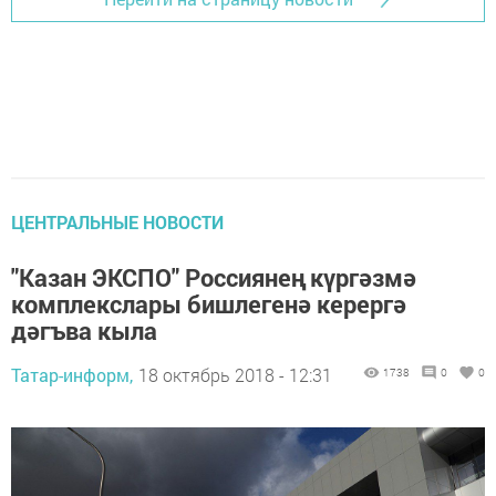
ЦЕНТРАЛЬНЫЕ НОВОСТИ
"Казан ЭКСПО" Россиянең күргәзмә
комплекслары бишлегенә керергә
дәгъва кыла
Татар-информ,
18 октябрь 2018 - 12:31
1738
0
0