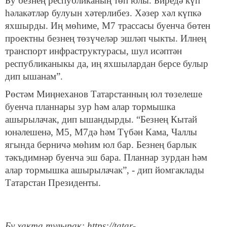
Бу безнең республиканың төп юлы. Биредә күп
һәлакәтләр булуын хәтерлибез. Хәзер хәл күпкә
яхшырды. Иң мөһиме, М7 трассасы буенча бөтен
проектны безнең төзүчеләр эшләп чыкты. Илнең
транспорт инфраструктурасы, шул исәптән
республиканыкы да, иң яхшылардан берсе булыр
дип ышанам”.
Рөстәм Миңнеханов Татарстанның юл төзелеше
буенча планнары зур һәм алар тормышка
ашырылачак, дип ышандырды. “Безнең Кытай
юнәлешенә, М5, М7дә һәм Түбән Кама, Чаллы
ягында берничә мөһим юл бар. Безнең барлык
тәкъдимнәр буенча эш бара. Планнар зурдан һәм
алар тормышка ашырылачак”, - дип йомгаклады
Татарстан Президенты.
Бу хакта тулырак: https://tatar-