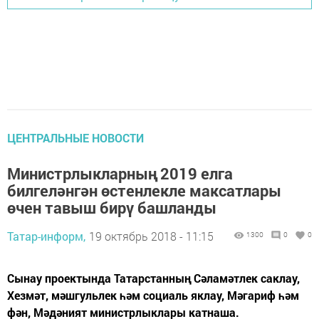
ЦЕНТРАЛЬНЫЕ НОВОСТИ
Министрлыкларның 2019 елга
билгеләнгән өстенлекле максатлары
өчен тавыш бирү башланды
Татар-информ,
19 октябрь 2018 - 11:15
1300
0
0
Сынау проектында Татарстанның Сәламәтлек саклау,
Хезмәт, мәшгульлек һәм социаль яклау, Мәгариф һәм
фән, Мәдәният министрлыклары катнаша.