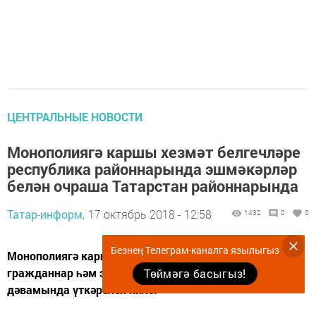
ЦЕНТРАЛЬНЫЕ НОВОСТИ
Монополиягә каршы хезмәт белгечләре
республика районнарында эшмәкәрләр
белән очраша Татарстан районнарында
Татар-информ,
17 октябрь 2018 - 12:58
1432
0
0
Безнең Телеграм-каналга язылыгыз
Монополиягә каршы хезмәт органнарының
гражданнар һәм эшмәкәрләр белән очрашуы җиде ел
Төймәгә басыгыз!
дәвамында үткәрелеп килә.