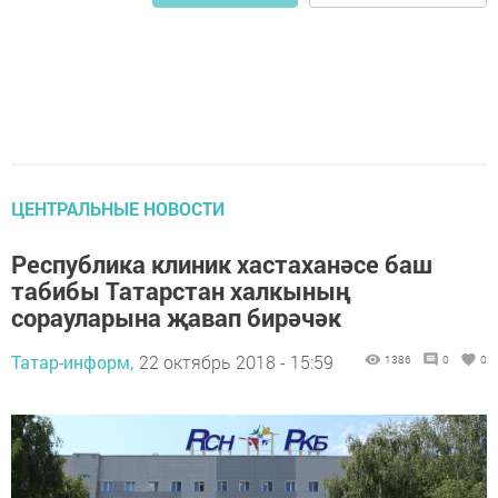
ЦЕНТРАЛЬНЫЕ НОВОСТИ
Республика клиник хастаханәсе баш
табибы Татарстан халкының
сорауларына җавап бирәчәк
Татар-информ,
22 октябрь 2018 - 15:59
1386
0
0