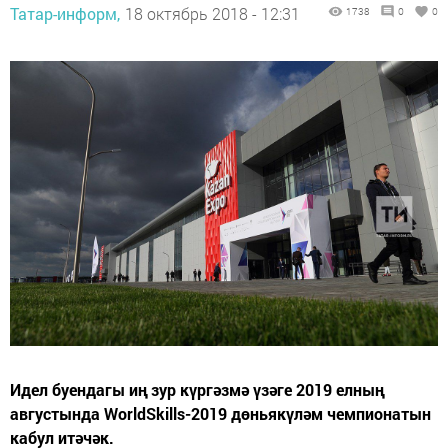
Татар-информ,
18 октябрь 2018 - 12:31
1738
0
0
Идел буендагы иң зур күргәзмә үзәге 2019 елның
августында WorldSkills-2019 дөньякүләм чемпионатын
кабул итәчәк.