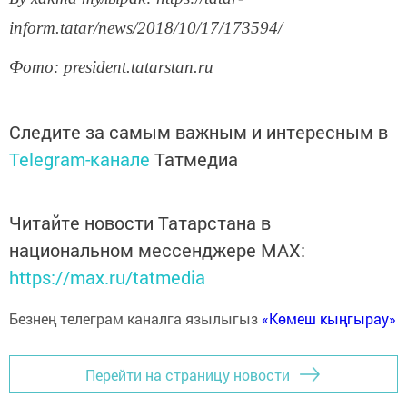
inform.tatar/news/2018/10/17/173594/
Фото: president.tatarstan.ru
Следите за самым важным и интересным в
Telegram-канале
Татмедиа
Читайте новости Татарстана в
национальном мессенджере MАХ:
https://max.ru/tatmedia
Безнең телеграм каналга язылыгыз
«Көмеш кыңгырау»
Перейти на страницу новости