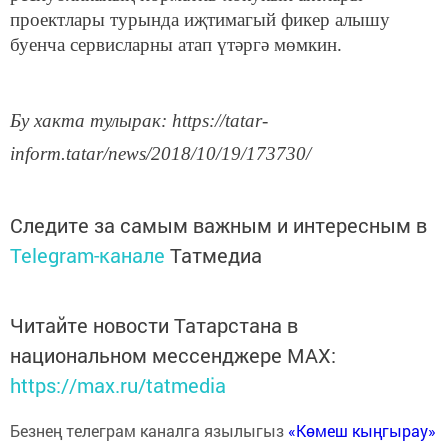
проектлары турында иҗтимагый фикер алышу
буенча сервисларны атап үтәргә мөмкин.
Бу хакта тулырак: https://tatar-
inform.tatar/news/2018/10/19/173730/
Следите за самым важным и интересным в
Telegram-канале
Татмедиа
Читайте новости Татарстана в
национальном мессенджере MАХ:
https://max.ru/tatmedia
Безнең телеграм каналга язылыгыз
«Көмеш кыңгырау»