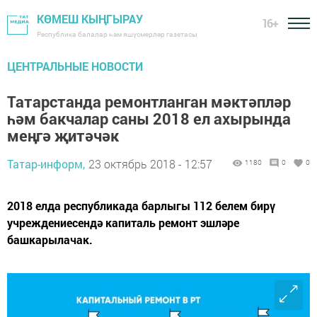
КӨМЕШ КЫҢГЫРАУ
16+
Республика балалар һәм яшүсмерләр газетасы
ЦЕНТРАЛЬНЫЕ НОВОСТИ
Татарстанда ремонтланган мәктәпләр
һәм бакчалар саны 2018 ел ахырында
меңгә җитәчәк
Татар-информ,
23 октябрь 2018 - 12:57
1180
0
0
2018 елда республикада барлыгы 112 белем бирү
учреждениесендә капиталь ремонт эшләре
башкарылачак.