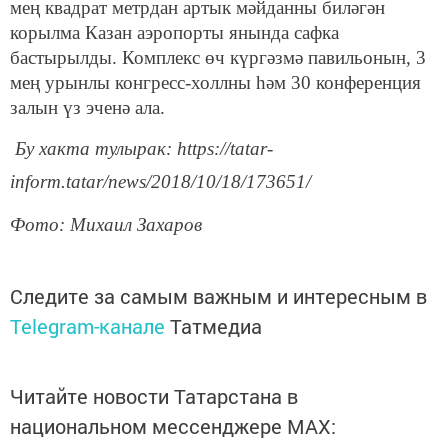
мең квадрат метрдан артык мәйданны биләгән
корылма Казан аэропорты янында сафка
бастырылды. Комплекс өч күргәзмә павильонын, 3
мең урынлы конгресс-холлны һәм 30 конференция
залын үз эченә ала.
Бу хакта тулырак: https://tatar-
inform.tatar/news/2018/10/18/173651/
Фото: Михаил Захаров
Следите за самым важным и интересным в
Telegram-канале
Татмедиа
Читайте новости Татарстана в
национальном мессенджере MАХ: