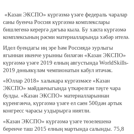
«Казан ЭКСПО» күргәзмә үзәге федераль чаралар
саны буенча Россия күргәзмә комплекслары
бишлегенә керергә дәгъва кыла. Бу хакта күргәзмә
комплексының рәсми материалларында хәбәр ителә.
Идел буендагы иң эре һәм Россиядә зурлыгы
ягыннан икенче урынны биләгән «Казан ЭКСПО»
күргәзмә үзәге 2019 елның августында WorldSkills-
2019 дөньякүләм чемпионатын кабул итәчәк.
«Юллар 2018» халыкара күргәзмәсе «Казан
ЭКСПО» мәйданчыгында үткәрелгән тәүге чара
булды. «Казан ЭКСПО» материалларыннан
күренгәнчә, күргәзмә үзәге ел саен 500дән артык
конгресс чарасы уздырырга ниятли.
«Казан ЭКСПО» күргәзмә үзәге төзелешенә
беренче таш 2015 елның мартында салынды. 75,8