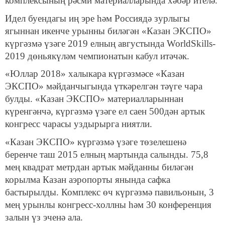
комплексының рәсми материалларында хәбәр ителә.
Идел буендагы иң эре һәм Россиядә зурлыгы
ягыннан икенче урынны биләгән «Казан ЭКСПО»
күргәзмә үзәге 2019 елның августында WorldSkills-
2019 дөньякүләм чемпионатын кабул итәчәк.
«Юллар 2018» халыкара күргәзмәсе «Казан
ЭКСПО» мәйданчыгында үткәрелгән тәүге чара
булды. «Казан ЭКСПО» материалларыннан
күренгәнчә, күргәзмә үзәге ел саен 500дән артык
конгресс чарасы уздырырга ниятли.
«Казан ЭКСПО» күргәзмә үзәге төзелешенә
беренче таш 2015 елның мартында салынды. 75,8
мең квадрат метрдан артык мәйданны биләгән
корылма Казан аэропорты янында сафка
бастырылды. Комплекс өч күргәзмә павильонын, 3
мең урынлы конгресс-холлны һәм 30 конференция
залын үз эченә ала.