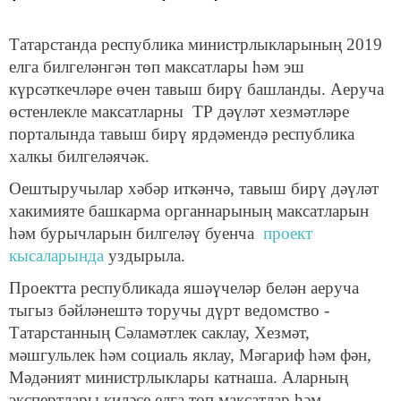
Татарстанда республика министрлыкларының 2019
елга билгеләнгән төп максатлары һәм эш
күрсәткечләре өчен тавыш бирү башланды. Аеруча
өстенлекле максатларны ТР дәүләт хезмәтләре
порталында тавыш бирү ярдәмендә республика
халкы билгеләячәк.
Оештыручылар хәбәр иткәнчә, тавыш бирү дәүләт
хакимияте башкарма органнарының максатларын
һәм бурычларын билгеләү буенча
проект
кысаларында
уздырыла.
Проектта республикада яшәүчеләр белән аеруча
тыгыз бәйләнештә торучы дүрт ведомство -
Татарстанның Сәламәтлек саклау, Хезмәт,
мәшгульлек һәм социаль яклау, Мәгариф һәм фән,
Мәдәният министрлыклары катнаша. Аларның
экспертлары киләсе елга төп максатлар һәм