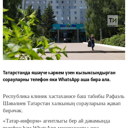
Татарстанда яшәүче һәркем үзен кызыксындырган
сорауларны телефон яки WhatsApp аша бирә ала.
Республика клиник хастаханәсе баш табибы Рафаэль
Шәвәлиев Татарстан халкының сорауларына җавап
бирәчәк.
«Татар-информ» агентлыгы бер ай дәвамында
телефон һәм WhatsApp мессенджеры аша