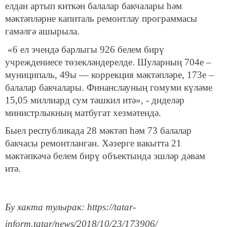
елдан артып киткән балалар бакчалары һәм
мәктәпләрне капиталь ремонтлау программасы
гамәлгә ашырыла.
«6 ел эчендә барлыгы 926 белем бирү
учреждениесе төзекләндерелде. Шуларның 704е –
муниципаль, 49ы — коррекция мәктәпләре, 173е –
балалар бакчалары. Финанслауның гомуми күләме
15,05 миллиард сум тәшкил итә», - диделәр
министрлыкның матбугат хезмәтендә.
Быел республикада 28 мәктәп һәм 73 балалар
бакчасы ремонтланган. Хәзерге вакытта 21
мәктәпкәчә белем бирү объектында эшләр дәвам
итә.
Бу хакта тулырак: https://tatar-
inform.tatar/news/2018/10/23/173906/