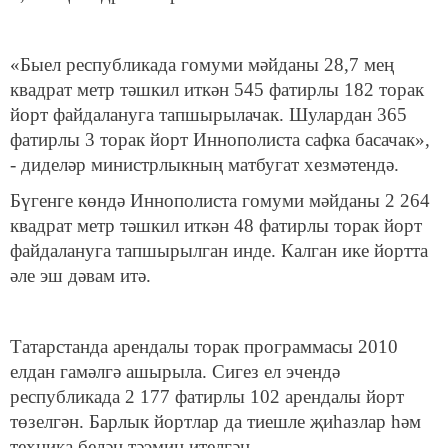
«Быел республикада гомуми мәйданы 28,7 мең
квадрат метр тәшкил иткән 545 фатирлы 182 торак
йорт файдалануга тапшырылачак. Шулардан 365
фатирлы 3 торак йорт Иннополиста сафка басачак»,
- диделәр министрлыкның матбугат хезмәтендә.
Бүгенге көндә Иннополиста гомуми мәйданы 2 264
квадрат метр тәшкил иткән 48 фатирлы торак йорт
файдалануга тапшырылган инде. Калган ике йортта
әле эш дәвам итә.
Татарстанда арендалы торак программасы 2010
елдан гамәлгә ашырыла. Сигез ел эчендә
республикада 2 177 фатирлы 102 арендалы йорт
төзелгән. Барлык йортлар да тиешле җиһазлар һәм
техника белән тәэмин ителгән.