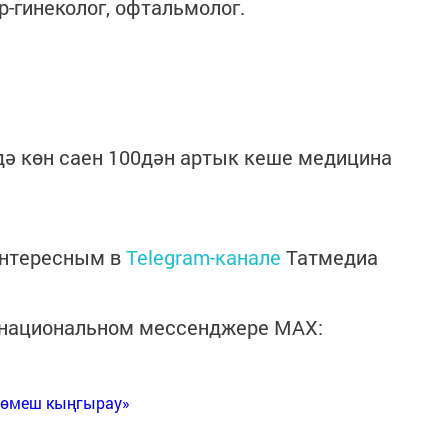
ер-гинеколог, офтальмолог.
ә көн саен 100дән артык кеше медицина
интересным в
Telegram-канале
Татмедиа
в национальном мессенджере MАХ:
Көмеш кыңгырау»