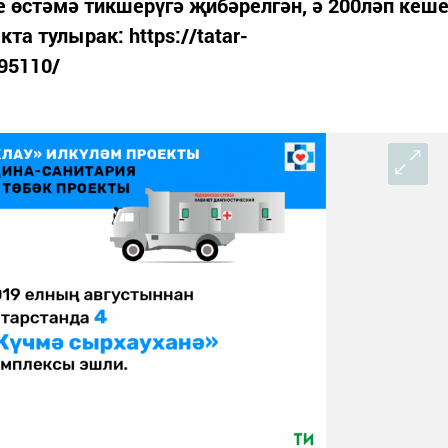
 өстәмә тикшерүгә җибәрелгән, ә 200ләп кеш
та тулырак: https://tatar-
195110/