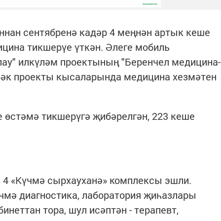
ннан сентябренә кадәр 4 меңнән артык кеше
цина тикшерүе үткән. Әлеге мобиль
лау" илкүләм проектының "Беренчел медицина-
өбәк проекты кысаларында медицина хезмәтен
 өстәмә тикшерүгә җибәрелгән, 223 кеше
 4 «Күчмә сырхауханә» комплексы эшли.
чмә диагностика, лаборатория җиһазлары
инеттан тора, шул исәптән - терапевт,