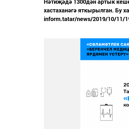
Нәтиҗәдә 1300дән артык кеше
хастаханәгә яткырылган. Бу хак
inform.tatar/news/2019/10/11/