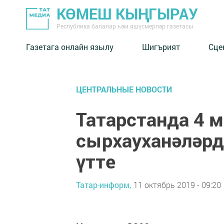
КӨМЕШ КЫҢГЫРАУ
Республика балалар һәм яшүсмерләр газетасы
Газетага онлайн язылу
Шигърият
Сце
ЦЕНТРАЛЬНЫЕ НОВОСТИ
Татарстанда 4 
сырхауханәләрд
үтте
Татар-информ,
11 октябрь 2019 - 09:20