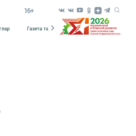
16+
глар
Газета тарихы
Әкият
Әкият язаб
1