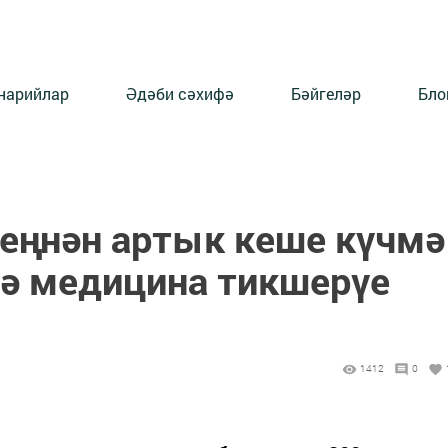
нарийлар
Әдәби сәхифә
Бәйгеләр
Бло
меңнән артык кеше күчмә
ә медицина тикшерүе
1412
0