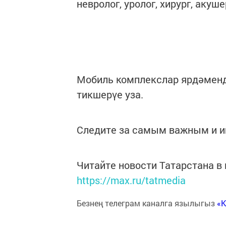
невролог, уролог, хирург, акуш
Мобиль комплекслар ярдәменд
тикшерүе уза.
Следите за самым важным и 
Читайте новости Татарстана 
https://max.ru/tatmedia
Безнең телеграм каналга язылыгыз
«