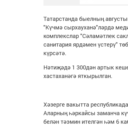
Татарстанда быелның августы
"Күчмә сырхауханә"ләрдә меди
комплекслар "Сәламәтлек сак
санитария ярдәмен үстерү" т
күрсәтә.
Нәтиҗәдә 1 300дән артык кеше
хастаханәгә яткырылган.
Хәзерге вакытта республикада
Аларның һәркайсы заманча кү
белән тәэмин ителгән һәм 6 каб