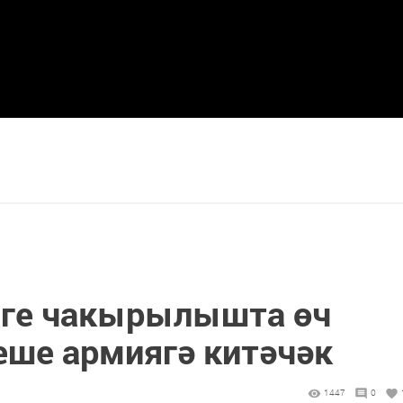
зге чакырылышта өч
еше армиягә китәчәк
1447
0