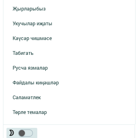
Җырларыбыз
Укучылар иҗаты
Кәүсәр чишмәсе
Табигать
Русча язмалар
Файдалы киңәшләр
Сәламәтлек
Төрле темалар