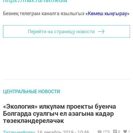
Безнең телеграм каналга язылыгыз
«Көмеш кыңгырау»
Перейти на страницу новости
ЦЕНТРАЛЬНЫЕ НОВОСТИ
«Экология» илкүләм проекты буенча
Болгарда суалгыч ел азагына кадәр
төзекләндереләчәк
Татар-информ,
16 декабрь 2019 - 10:46
1773
0
1