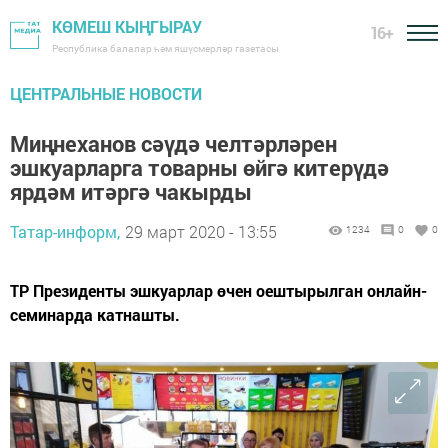
КӨМЕШ КЫҢГЫРАУ
16+
Республика балалар һәм яшүсмерләр газетасы
ЦЕНТРАЛЬНЫЕ НОВОСТИ
Миңнеханов сәүдә челтәрләрен
эшкуарларга товарны өйгә китерүдә
ярдәм итәргә чакырды
Татар-информ,
29 март 2020 - 13:55
1234
0
0
ТР Президенты эшкуарлар өчен оештырылган онлайн-
семинарда катнашты.