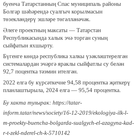
буенча Татарстанның Спас муниципаль районы
Болгар шәһәрендә суалгыч корылмасын
төзекләндерү эшләре төгәлләнәчәк.
Әлеге проектның максаты — Татарстан
Республикасында халык эчә торган суның
сыйфатын яхшырту.
Бүгенге көндә республика халкы үзәкләштерелгән
системалардан эчәргә яраклы сыйфатлы су белән
92,7 поцентка тәэмин ителгән.
2022 елга бу күрсәткечне 94,58 процентка җиткерү
планлаштырыла, 2024 елга — 95,54 процентка.
Бу хакта тулырак: https://tatar-
inform.tatar/news/society/16-12-2019/ekologiya-ilk-l-
m-proekty-buencha-bolgarda-sualgych-el-azagyna-kad-
r-t-zekl-nderel-ch-k-5710142