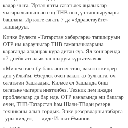
кадәр чыга. Иртән ярты сәгатьлек яңалыклар
чыгарылышыннан соң ТНВ ның үз тапшырулары
башлана. Иртәнге сәгать 7 дә «Здравствуйте»
тапшыруы.
Кичке бүлектә «Татарстан хәбәрләре» тапшыруын
ОТР ны караучылар ТНВ тамашачыларына
караганда алданрак күрә дигән сүз. Ял көннәрендә
«7 дней» атналык тапшыруы күрсәтеләчәк.
«Минем өчен бу башлангыч этап, вакыты киңәер
дип уйлыйм. Әзерлек өчен вакыт аз булганга, өч
сәгатьтән башладык. Киләсе ел башында биш
сәгатькә чыгарга ниятлибез. Техник һәм иҗади
проблемалар да бар иде. ОТР каналында эш башлар
өчен, ТНВ-Татарстан һәм Шаян-ТВдан резерв
техниканы алып тордык. Эчке резервларны табарга
туры килде», — диде Илшат Әминов.