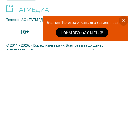
Телефон АО «ТАТМЕДИА»:
(843) 222 09 84
Безнең Телеграм-каналга язылыгыз
16+
Төймәгә басыгыз!
© 2011 - 2026. «Комеш кынгырау». Все права защищены.
© ТАТМЕДИА. Все материалы, размещенные на сайте, защищены
законом.
Перепечатка, воспроизведение и распространение в любом объеме
информации,
размещенной на сайте, возможна только с письменного согласия
редакций СМИ.
При поддержке Республиканского агентства по печати и массовым
коммуникациям.
ФИО главного редактора: Исполняющий обязанности главного
редактора Яруллина Лариса Шамилевна
Адрес редакции: 423827, Российская Федерация, Республика
Татарстан, город Набережные Челны, бульвар Юных Ленинцев, д. 9.
Телефон редакции: (8552) 54-00-27
Электронная почта редакции: komesh_k@list.ru
Для сообщения о фактах коррупции: komesh_k@list.ru