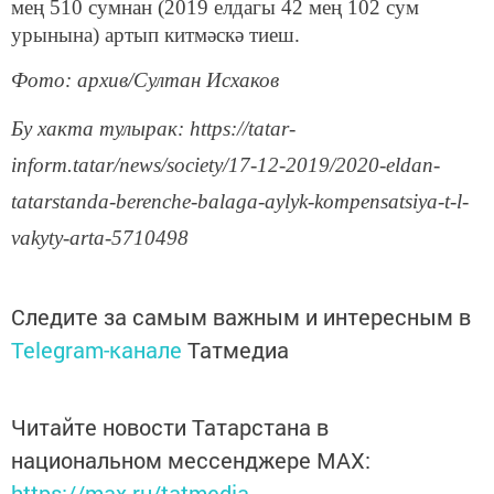
мең 510 сумнан (2019 елдагы 42 мең 102 сум
урынына) артып китмәскә тиеш.
Фото: архив/Султан Исхаков
Бу хакта тулырак: https://tatar-
inform.tatar/news/society/17-12-2019/2020-eldan-
tatarstanda-berenche-balaga-aylyk-kompensatsiya-t-l-
vakyty-arta-5710498
Следите за самым важным и интересным в
Telegram-канале
Татмедиа
Читайте новости Татарстана в
национальном мессенджере MАХ:
https://max.ru/tatmedia