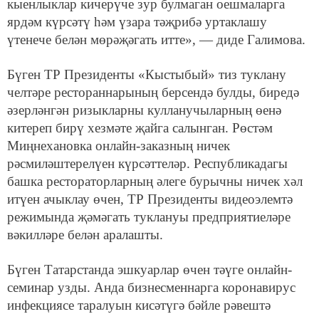
кыенлыклар кичерүче зур булмаган оешмаларга
ярдәм күрсәтү һәм үзара тәҗрибә уртаклашу
үтенече белән мөрәҗәгать итте», — диде Галимова.
Бүген ТР Президенты «Кыстыбый» тиз туклану
челтәре рестораннарының берсендә булды, биредә
әзерләнгән ризыкларны кулланучыларның өенә
китереп бирү хезмәте җайга салынган. Рөстәм
Миңнехановка онлайн-заказның ничек
рәсмиләштерелүен күрсәттеләр. Республикадагы
башка рестораторларның әлеге бурычны ничек хәл
итүен ачыклау өчен, ТР Президенты видеоэлемтә
режимында җәмәгать туклануы предприятиеләре
вәкилләре белән аралашты.
Бүген Татарстанда эшкуарлар өчен тәүге онлайн-
семинар узды. Анда бизнесменнарга коронавирус
инфекциясе таралуын кисәтүгә бәйле рәвештә