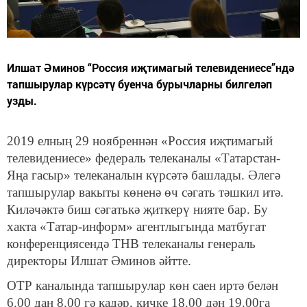
Илшат Әминов “Россия иҗтимагый телевидениесе”ндә
тапшырулар күрсәтү буенча бурычларны билгеләп
узды.
2019 елның 29 ноябреннән «Россия иҗтимагый
телевидениесе» федераль телеканалы «Татарстан-
Яңа гасыр» телеканалын күрсәтә башлады. Әлегә
тапшырулар вакыты көненә өч сәгать тәшкил итә.
Киләчәктә биш сәгатькә җиткерү нияте бар. Бу
хакта «Татар-информ» агентлыгында матбугат
конференциясендә ТНВ телеканалы генераль
директоры Илшат Әминов әйтте.
ОТР каналында тапшырулар көн саен иртә белән
6.00 дан 8.00 гә кадәр, кичке 18.00 дән 19.00га