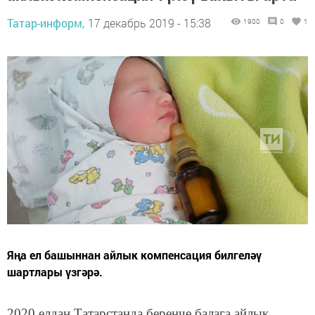
Татар-информ,
17 декабрь 2019 - 15:38
1900
0
1
Яңа ел башыннан айлык компенсация билгеләү
шартлары үзгәрә.
2020 елдан Татарстанда беренче балага айлык