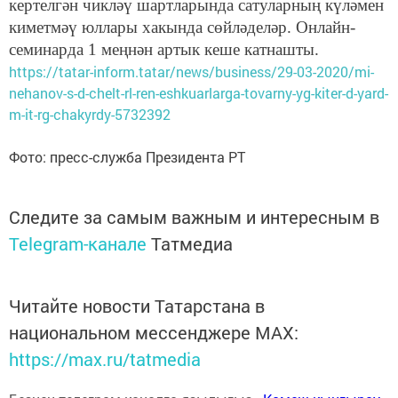
кертелгән чикләү шартларында сатуларның күләмен
киметмәү юллары хакында сөйләделәр. Онлайн-
семинарда 1 меңнән артык кеше катнашты.
https://tatar-inform.tatar/news/business/29-03-2020/mi-
nehanov-s-d-chelt-rl-ren-eshkuarlarga-tovarny-yg-kiter-d-yard-
m-it-rg-chakyrdy-5732392
Фото: пресс-служба Президента РТ
Следите за самым важным и интересным в
Telegram-канале
Татмедиа
Читайте новости Татарстана в
национальном мессенджере MАХ:
https://max.ru/tatmedia