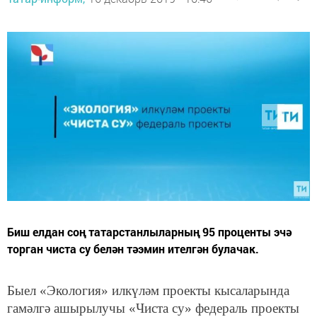
Биш елдан соң татарстанлыларның 95 проценты эчә
торган чиста су белән тәэмин ителгән булачак.
Быел «Экология» илкүләм проекты кысаларында
гамәлгә ашырылучы «Чиста су» федераль проекты