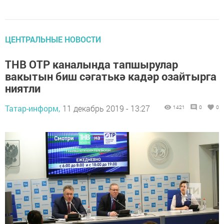
ЦЕНТРАЛЬНЫЕ НОВОСТИ
ТНВ ОТР каналында тапшырулар
вакытын биш сәгатькә кадәр озайтырга
ниятли
Татар-информ,
11 декабрь 2019 - 13:27
1421
0
0