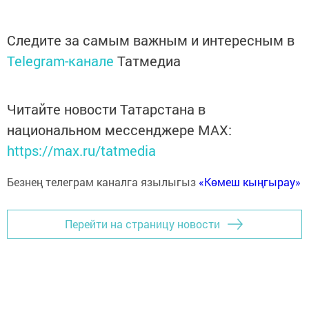
Следите за самым важным и интересным в
Telegram-канале
Татмедиа
Читайте новости Татарстана в
национальном мессенджере MАХ:
https://max.ru/tatmedia
Безнең телеграм каналга язылыгыз
«Көмеш кыңгырау»
Перейти на страницу новости