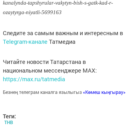
kanalynda-tapshyrular-vakytyn-bish-s-gatk-kad-r-
ozaytyrga-niyatli-5699163
Следите за самым важным и интересным в
Telegram-канале
Татмедиа
Читайте новости Татарстана в
национальном мессенджере MАХ:
https://max.ru/tatmedia
Безнең телеграм каналга язылыгыз
«Көмеш кыңгырау»
Теги:
ТНВ