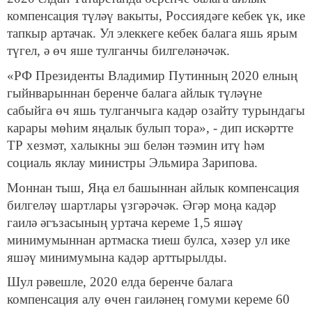
компенсация түләү вакыты, Россиядәге кебек үк, ике
тапкыр артачак. Ул элеккеге кебек балага яшь ярым
түгел, ә өч яше тулганчы билгеләнәчәк.
«РФ Президенты Владимир Путинның 2020 елның
гыйнварыннан беренче балага айлык түләүне
сабыйга өч яшь тулганчыга кадәр озайту турындагы
карары мөһим яңалык булып тора», - дип искәртте
ТР хезмәт, халыкны эш белән тәэмин итү һәм
социаль яклау министры Эльмира Зарипова.
Моннан тыш, Яңа ел башыннан айлык компенсация
билгеләү шартлары үзгәрәчәк. Әгәр моңа кадәр
гаилә әгъзасының уртача кереме 1,5 яшәү
минимумыннан артмаска тиеш булса, хәзер ул ике
яшәү минимумына кадәр арттырылды.
Шул рәвешле, 2020 елда беренче балага
компенсация алу өчен гаиләнең гомуми кереме 60