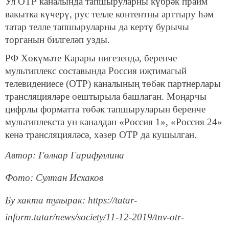
Ул ОТР каналында тапшыруларны күбрәк прайм
вакытка күчерү, рус телле контентны арттыру һәм
татар телле тапшыруларны да кертү бурычы
торганын билгеләп узды.
РФ Хөкүмәте Карары нигезендә, беренче
мультиплекс составында Россия иҗтимагый
телевидениесе (ОТР) каналының төбәк партнерлары
трансляцияләре оештырыла башлаган. Моңарчы
цифрлы форматта төбәк тапшыруларын беренче
мультиплекста ун каналдан «Россия 1», «Россия 24»
кенә трансляцияләсә, хәзер ОТР да кушылган.
Автор: Гөлнар Гарифуллина
Фото: Султан Исхаков
Бу хакта тулырак: https://tatar-
inform.tatar/news/society/11-12-2019/tnv-otr-