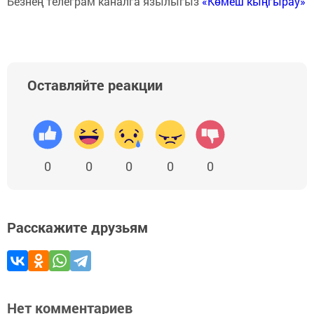
Безнең телеграм каналга язылыгыз
«Көмеш кыңгырау»
Оставляйте реакции
0
0
0
0
0
Расскажите друзьям
Нет комментариев