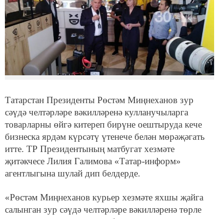
Татарстан Президенты Рөстәм Миңнеханов зур
сәүдә челтәрләре вәкилләренә кулланучыларга
товарларны өйгә китереп бирүне оештыруда кече
бизнеска ярдәм күрсәтү үтенече белән мөрәҗәгать
итте. ТР Президентының матбугат хезмәте
җитәкчесе Лилия Галимова «Татар-информ»
агентлыгына шулай дип белдерде.
«Рөстәм Миңнеханов курьер хезмәте яхшы җайга
салынган зур сәүдә челтәрләре вәкилләренә төрле