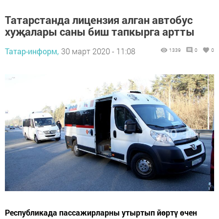
Татарстанда лицензия алган автобус
хуҗалары саны биш тапкырга артты
Татар-информ,
30 март 2020 - 11:08
1339
0
0
Республикада пассажирларны утыртып йөртү өчен