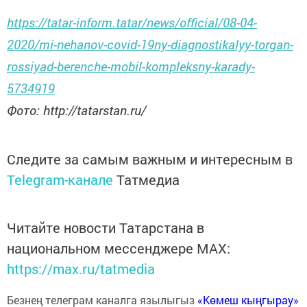
https://tatar-inform.tatar/news/official/08-04-
2020/mi-nehanov-covid-19ny-diagnostikalyy-torgan-
rossiyad-berenche-mobil-kompleksny-karady-
5734919
Фото:
http
://
tatarstan
.
ru
/
Следите за самым важным и интересным в
Telegram-канале
Татмедиа
Читайте новости Татарстана в
национальном мессенджере MАХ:
https://max.ru/tatmedia
Безнең телеграм каналга язылыгыз
«Көмеш кыңгырау»