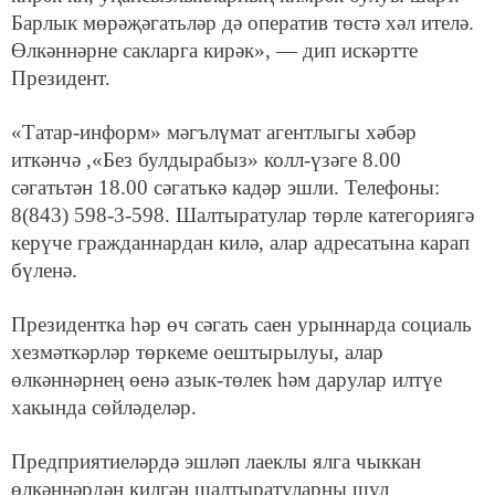
Барлык мөрәҗәгатьләр дә оператив төстә хәл ителә.
Өлкәннәрне сакларга кирәк», — дип искәртте
Президент.
«Татар-информ» мәгълүмат агентлыгы хәбәр
иткәнчә ,«Без булдырабыз» колл-үзәге 8.00
сәгатьтән 18.00 сәгатькә кадәр эшли. Телефоны:
8(843) 598-3-598. Шалтыратулар төрле категориягә
керүче гражданнардан килә, алар адресатына карап
бүленә.
Президентка һәр өч сәгать саен урыннарда социаль
хезмәткәрләр төркеме оештырылуы, алар
өлкәннәрнең өенә азык-төлек һәм дарулар илтүе
хакында сөйләделәр.
Предприятиеләрдә эшләп лаеклы ялга чыккан
өлкәннәрдән килгән шалтыратуларны шул