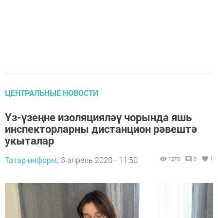
ЦЕНТРАЛЬНЫЕ НОВОСТИ
Үз-үзеңне изоляцияләү чорында яшь
инспекторларны дистанцион рәвештә
укыталар
Татар-информ,
3 апрель 2020 - 11:50
1270
0
1