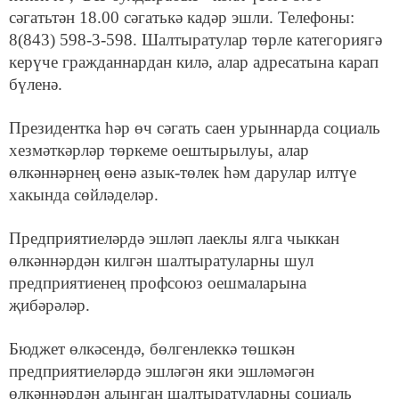
сәгатьтән 18.00 сәгатькә кадәр эшли. Телефоны:
8(843) 598-3-598. Шалтыратулар төрле категориягә
керүче гражданнардан килә, алар адресатына карап
бүленә.
Президентка һәр өч сәгать саен урыннарда социаль
хезмәткәрләр төркеме оештырылуы, алар
өлкәннәрнең өенә азык-төлек һәм дарулар илтүе
хакында сөйләделәр.
Предприятиеләрдә эшләп лаеклы ялга чыккан
өлкәннәрдән килгән шалтыратуларны шул
предприятиенең профсоюз оешмаларына
җибәрәләр.
Бюджет өлкәсендә, бөлгенлеккә төшкән
предприятиеләрдә эшләгән яки эшләмәгән
өлкәннәрдән алынган шалтыратуларны социаль