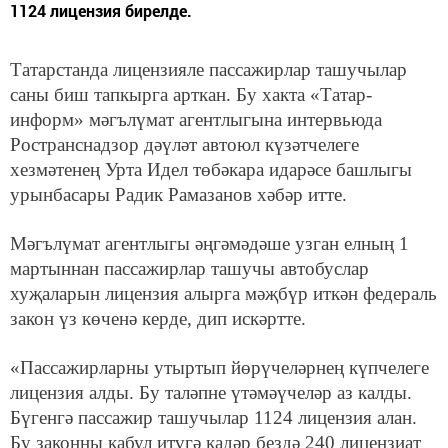
1124 лицензия бирелде.
Татарстанда лицензияле пассажирлар ташучылар
саны биш тапкырга арткан. Бу хакта «Татар-
информ» мәгълүмат агентлыгына интервьюда
Ространснадзор дәүләт автоюл күзәтчелеге
хезмәтенең Урта Идел төбәкара идарәсе башлыгы
урынбасары Радик Рамазанов хәбәр итте.
Мәгълүмат агентлыгы әңгәмәдәше узган елның 1
мартыннан пассажирлар ташучы автобуслар
хуҗаларын лицензия алырга мәҗбүр иткән федераль
закон үз көченә керде, дип искәртте.
«Пассажирларны утыртып йөрүчеләрнең күпчелеге
лицензия алды. Бу таләпне үтәмәүчеләр аз калды.
Бүгенгә пассажир ташучылар 1124 лицензия алан.
Бу законны кабул итүгә кадәр бездә 240 лицензиат