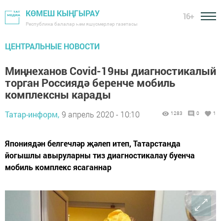
КӨМЕШ КЫҢГЫРАУ
16+
Республика балалар һәм яшүсмерләр газетасы
ЦЕНТРАЛЬНЫЕ НОВОСТИ
Миңнеханов Covid-19ны диагностикалый
торган Россиядә беренче мобиль
комплексны карады
Татар-информ,
9 апрель 2020 - 10:10
1283
0
1
Япониядән белгечләр җәлеп итеп, Татарстанда
йогышлы авыруларны тиз диагностикалау буенча
мобиль комплекс ясаганнар