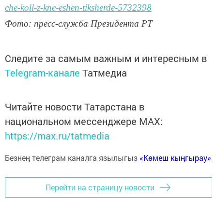
che-koll-z-kne-eshen-tiksherde-5732398
Фото: пресс-служба Президента РТ
Следите за самым важным и интересным в
Telegram-канале
Татмедиа
Читайте новости Татарстана в
национальном мессенджере MАХ:
https://max.ru/tatmedia
Безнең телеграм каналга язылыгыз
«Көмеш кыңгырау»
Перейти на страницу новости