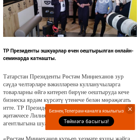
ТР Президенты эшкуарлар өчен оештырылган онлайн-
семинарда катнашты.
Татарстан Президенты Рөстәм Миңнеханов зур
сәүдә челтәрләре вәкилләренә кулланучыларга
товарларны өйгә китереп бирүне оештыруда кече
бизнеска ярдәм күрсәтү үтенече белән мөрәҗәгать
итте. ТР Президентының матбугат хезмәте
Безнең Телеграм-каналга язылыгыз
җитәкчесе Лилия Галимова «Татар-информ»
Төймәгә басыгыз!
агентлыгына шулай дип белдерде.
«Рөстәм Миңнеханов курьер хезмәте яхшы җайга