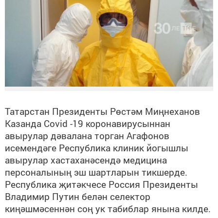
Татарстан Президенты Рөстәм Миңнеханов
Казанда
Covid
-19 коронавирусыннан
авырулар дәвалана торган Агафонов
исемендәге Республика клиник йогышлы
авырулар хастаханәсендә медицина
персоналының эш шартларын тикшерде.
Республика җитәкчесе Россия Президенты
Владимир Путин белән селектор
киңәшмәсеннән соң ук табиблар янына килде.