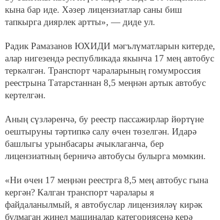
кына бар иде. Хәзер лицензиатлар саны биш
тапкырга диярлек артты», — диде ул.
Радик Рамазанов ЮХИДИ мәгълүматларын китерде,
алар нигезендә республикада якынча 17 мең автобус
теркәлгән. Транспорт чараларының гомумроссия
реестрына Татарстаннан 8,5 меңнән артык автобус
кертелгән.
Аның сүзләренчә, бу реестр пассажирлар йөртүне
оештыруны тәртипкә салу өчен төзелгән. Идарә
башлыгы урынбасары ачыклаганча, бер
лицензиатның берничә автобусы булырга мөмкин.
«Ни өчен 17 меңнән реестрга 8,5 мең автобус гына
кергән? Калган транспорт чаралары я
файдаланылмый, я автобуслар лицензияләү кирәк
булмаган җиңел машиналар категориясенә керә