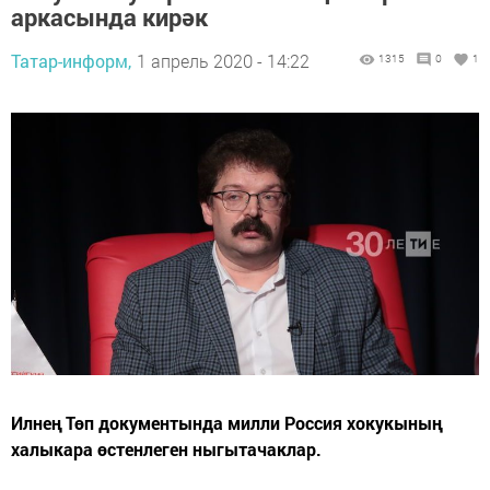
аркасында кирәк
Татар-информ,
1 апрель 2020 - 14:22
1315
0
1
Илнең Төп документында милли Россия хокукының
халыкара өстенлеген ныгытачаклар.