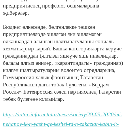
предприятиенең профсоюз оешмаларына
җибәрәләр.
Бюджет өлкәсендә, бөлгенлеккә төшкән
предприятиеләрдә эшләгән яки эшләмәгән
өлкәннәрдән алынган шалтыратуларны социаль
хезмәткәрләр карый. Башка категорияләргә керүче
гражданнардан (ялгызы яшәүче яшь инвалидлар,
балалы ялгыз әниләр, «карантиндагы» гражданнар)
килгән шалтыратуларны волонтер отрядларына,
Гомумроссия халык фронтының Татарстан
Республикасындагы төбәк бүлегенә, «Бердәм
Россия» Бөтенроссия сәяси партиясенең Татарстан
төбәк бүлегенә юллыйлар.
https://tatar-inform.tatar/news/society/29-03-2020/mi-
nehanov-lk-n-yasht-ge-keshel-rd-n-zakazlar-kabul-it-