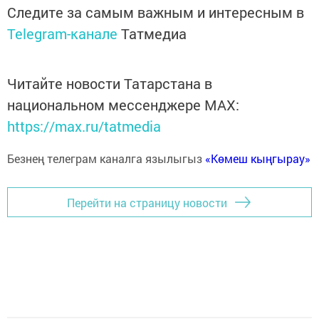
Следите за самым важным и интересным в
Telegram-канале
Татмедиа
Читайте новости Татарстана в
национальном мессенджере MАХ:
https://max.ru/tatmedia
Безнең телеграм каналга язылыгыз
«Көмеш кыңгырау»
Перейти на страницу новости