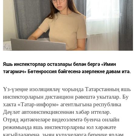
Яшь инспекторлар остазлары белән бергә «Имин
тәгәрмәч» Бөтенроссия бәйгесенә әзерлекне дәвам итә.
Үз-үзеңне изоляцияләү чорында Татарстанның яшь
инспекторларын дистанцион рәвештә укыталар. Бу
хакта «Татар-информ» агентлыгына республика
Дәүләт автоинспекциясеннән хәбәр иттеләр.
Отряд җитәкчеләре видеоэлемтә буенча онлайн
режимында яшь инспекторларны юл хәрәкәте
кагыйдәләренә, зыян күрүчеләргә беренче ярдәм