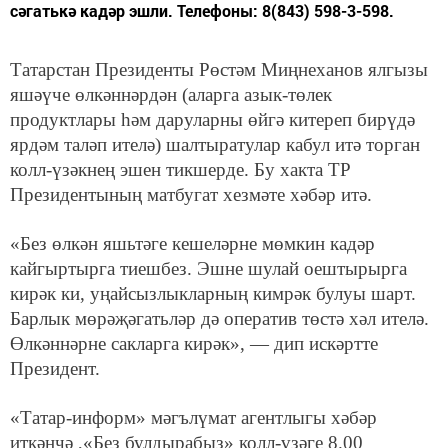
сәгатькә кадәр эшли. Телефоны: 8(843) 598-3-598.
Татарстан Президенты Рөстәм Миңнеханов ялгызы
яшәүче өлкәннәрдән (аларга азык-төлек
продуктлары һәм даруларны өйгә китереп бирүдә
ярдәм таләп ителә) шалтыратулар кабул итә торган
колл-үзәкнең эшен тикшерде. Бу хакта ТР
Президентының матбугат хезмәте хәбәр итә.
«Без өлкән яшьтәге кешеләрне мөмкин кадәр
кайгыртырга тиешбез. Эшне шулай оештырырга
кирәк ки, уңайсызлыкларның кимрәк булуы шарт.
Барлык мөрәҗәгатьләр дә оператив төстә хәл ителә.
Өлкәннәрне сакларга кирәк», — дип искәртте
Президент.
«Татар-информ» мәгълүмат агентлыгы хәбәр
иткәнчә ,«Без булдырабыз» колл-үзәге 8.00