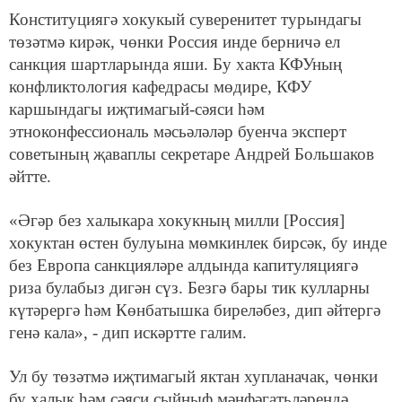
Конституциягә хокукый суверенитет турындагы
төзәтмә кирәк, чөнки Россия инде берничә ел
санкция шартларында яши. Бу хакта КФУның
конфликтология кафедрасы мөдире, КФУ
каршындагы иҗтимагый-сәяси һәм
этноконфессиональ мәсьәләләр буенча эксперт
советының җаваплы секретаре Андрей Большаков
әйтте.
«Әгәр без халыкара хокукның милли [Россия]
хокуктан өстен булуына мөмкинлек бирсәк, бу инде
без Европа санкцияләре алдында капитуляциягә
риза булабыз дигән сүз. Безгә бары тик кулларны
күтәрергә һәм Көнбатышка биреләбез, дип әйтергә
генә кала», - дип искәртте галим.
Ул бу төзәтмә иҗтимагый яктан хупланачак, чөнки
бу халык һәм сәяси сыйныф мәнфәгатьләрендә