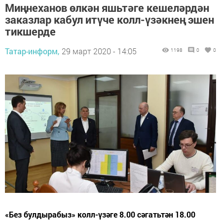
Миңнеханов өлкән яшьтәге кешеләрдән
заказлар кабул итүче колл-үзәкнең эшен
тикшерде
Татар-информ,
29 март 2020 - 14:05
1198
0
0
«Без булдырабыз» колл-үзәге 8.00 сәгатьтән 18.00