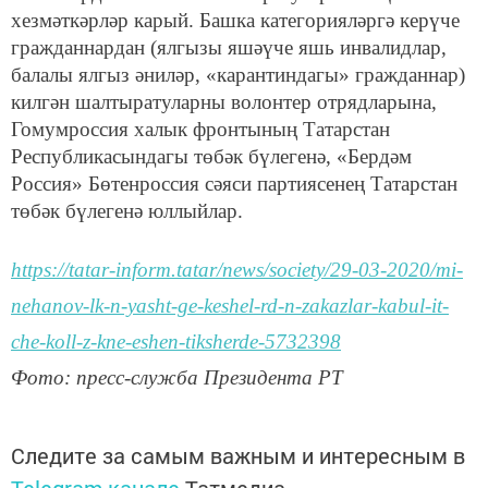
хезмәткәрләр карый. Башка категорияләргә керүче
гражданнардан (ялгызы яшәүче яшь инвалидлар,
балалы ялгыз әниләр, «карантиндагы» гражданнар)
килгән шалтыратуларны волонтер отрядларына,
Гомумроссия халык фронтының Татарстан
Республикасындагы төбәк бүлегенә, «Бердәм
Россия» Бөтенроссия сәяси партиясенең Татарстан
төбәк бүлегенә юллыйлар.
https://tatar-inform.tatar/news/society/29-03-2020/mi-
nehanov-lk-n-yasht-ge-keshel-rd-n-zakazlar-kabul-it-
che-koll-z-kne-eshen-tiksherde-5732398
Фото: пресс-служба Президента РТ
Следите за самым важным и интересным в
Telegram-канале
Татмедиа