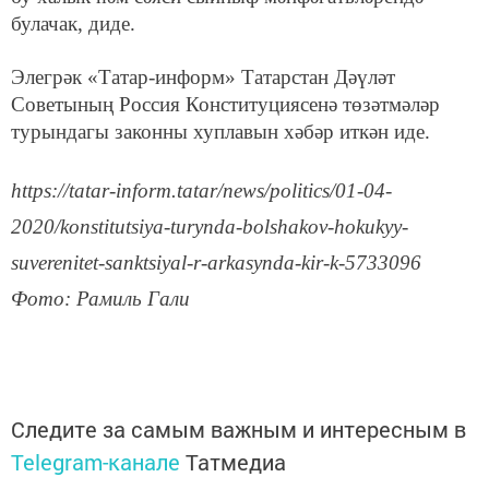
булачак, диде.
Элегрәк «Татар-информ» Татарстан Дәүләт
Советының Россия Конституциясенә төзәтмәләр
турындагы законны хуплавын хәбәр иткән иде.
https://tatar-inform.tatar/news/politics/01-04-
2020/konstitutsiya-turynda-bolshakov-hokukyy-
suverenitet-sanktsiyal-r-arkasynda-kir-k-5733096
Фото: Рамиль Гали
Следите за самым важным и интересным в
Telegram-канале
Татмедиа