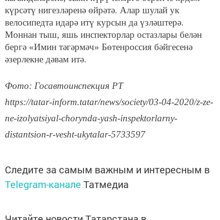
күрсәтү нигезләренә өйрәтә. Алар шулай ук
велосипедта идарә итү курсын да үзләштерә.
Моннан тыш, яшь инспекторлар остазлары белән
бергә «Имин тәгәрмәч» Бөтенроссия бәйгесенә
әзерлекне дәвам итә.
Фото: Госавтоинспекция РТ
https://tatar-inform.tatar/news/society/03-04-2020/z-ze-
ne-izolyatsiyal-chorynda-yash-inspektorlarny-
distantsion-r-vesht-ukytalar-5733597
Следите за самым важным и интересным в
Telegram-канале
Татмедиа
Читайте новости Татарстана в