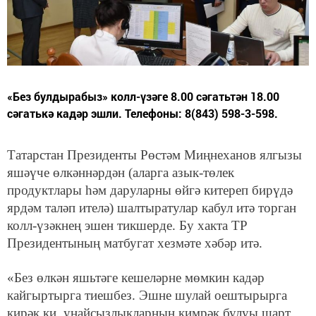
«Без булдырабыз» колл-үзәге 8.00 сәгатьтән 18.00
сәгатькә кадәр эшли. Телефоны: 8(843) 598-3-598.
Татарстан Президенты Рөстәм Миңнеханов ялгызы
яшәүче өлкәннәрдән (аларга азык-төлек
продуктлары һәм даруларны өйгә китереп бирүдә
ярдәм таләп ителә) шалтыратулар кабул итә торган
колл-үзәкнең эшен тикшерде. Бу хакта ТР
Президентының матбугат хезмәте хәбәр итә.
«Без өлкән яшьтәге кешеләрне мөмкин кадәр
кайгыртырга тиешбез. Эшне шулай оештырырга
кирәк ки, уңайсызлыкларның кимрәк булуы шарт.