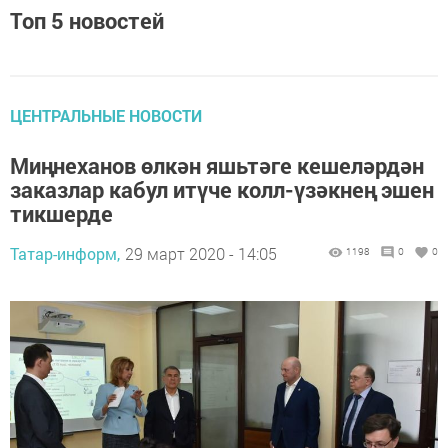
Топ 5 новостей
ЦЕНТРАЛЬНЫЕ НОВОСТИ
Миңнеханов өлкән яшьтәге кешеләрдән
заказлар кабул итүче колл-үзәкнең эшен
тикшерде
Татар-информ,
29 март 2020 - 14:05
1198
0
0