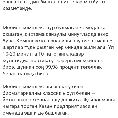
салынган», дип билгеләп үттеләр матбугат
хезмәтендә.
Мобиль комплекс зур булмаган чемоданга
охшаган, система санаулы минутларда әзер
була. Комплекс кан анализы алу өчен тиешле
шартлар тудырылган һәр бинада эшли ала. Ул
10-20 минутта 10 патогенга кадәр
мультидиагностика үткәрергә мөмкинлек
бирә, шуннан соң 99,98 процент төгәллек
белән нәтиҗә бирә.
Мобиль комплексны эшләтү өчен
биоматериалны классик ысул белән —
йоткылык өстеннән алу да җитә. Җайланманы
чыгара торган Казан предприятиесе өч
сменада эшли дә башлаган.