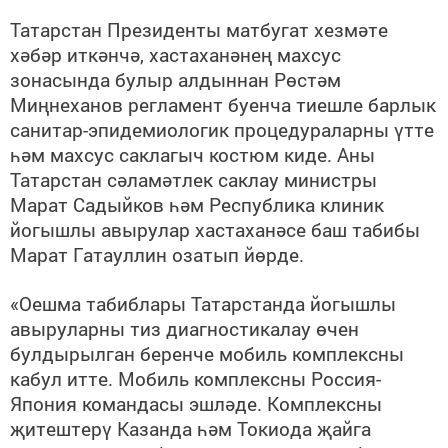
Татарстан Президенты матбугат хезмәте
хәбәр иткәнчә, хастаханәнең махсус
зонасында булыр алдыннан Рөстәм
Миңнеханов регламент буенча тиешле барлык
санитар-эпидемиологик процедураларны үтте
һәм махсус саклагыч костюм киде. Аны
Татарстан сәламәтлек саклау министры
Марат Садыйков һәм Республика клиник
йогышлы авырулар хастаханәсе баш табибы
Марат Гатауллин озатып йөрде.
«Оешма табиблары Татарстанда йогышлы
авыруларны тиз диагностикалау өчен
булдырылган беренче мобиль комплексны
кабул итте. Мобиль комплексны Россия-
Япония командасы эшләде. Комплексны
җитештерү Казанда һәм Токиода җайга