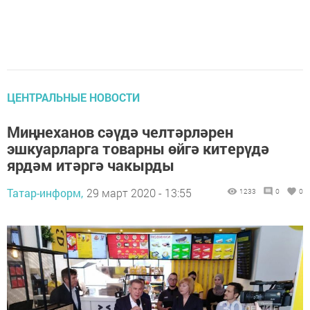
ЦЕНТРАЛЬНЫЕ НОВОСТИ
Миңнеханов сәүдә челтәрләрен
эшкуарларга товарны өйгә китерүдә
ярдәм итәргә чакырды
Татар-информ,
29 март 2020 - 13:55
1233
0
0