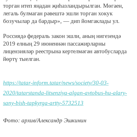
торган итеп яңадан җиһазландырылган. Мөгаен,
легаль булмаган рәвештә эшли торган хокук
бозучылар да бардыр», — дип йомгаклады ул.
Россиядә федераль закон эшли, аның нигезендә
2019 елның 29 июненнән пассажирларны
лицензияләр реестрына кертелмәгән автобусларда
йөртү тыелган.
https://tatar-inform.tatar/news/society/30-03-
2020/tatarstanda-litsenziya-algan-avtobus-hu-alary-
sany-bish-tapkyrga-artty-5732513
Фото: архив/Александр Эшкинин