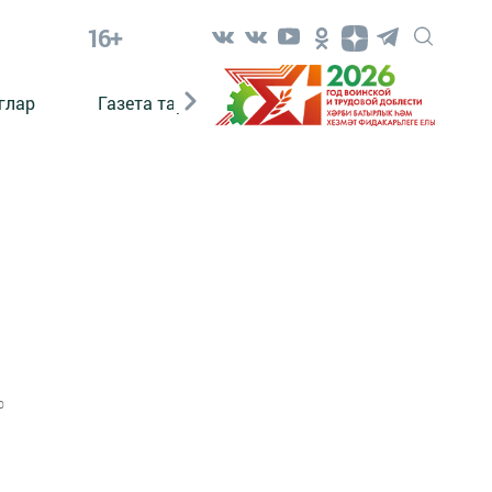
16+
глар
Газета тарихы
Әкият
Әкият язаб
0