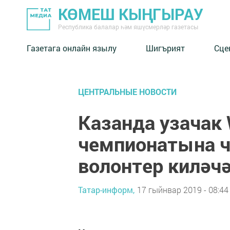
КӨМЕШ КЫҢГЫРАУ
Республика балалар һәм яшүсмерләр газетасы
Газетага онлайн язылу
Шигърият
Сце
ЦЕНТРАЛЬНЫЕ НОВОСТИ
Казанда узачак W
чемпионатына ч
волонтер киләч
Татар-информ,
17 гыйнвар 2019 - 08:44