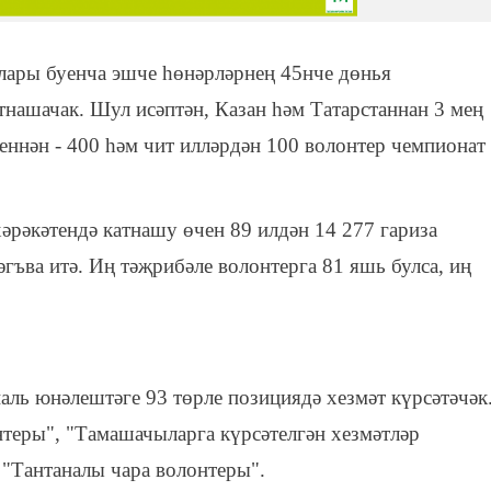
ртлары буенча эшче һөнәрләрнең 45нче дөнья
тнашачак. Шул исәптән, Казан һәм Татарстаннан 3 мең
еннән - 400 һәм чит илләрдән 100 волонтер чемпионат
.
рәкәтендә катнашу өчен 89 илдән 14 277 гариза
әгъва итә. Иң тәҗрибәле волонтерга 81 яшь булса, иң
ль юнәлештәге 93 төрле позициядә хезмәт күрсәтәчәк
теры", "Тамашачыларга күрсәтелгән хезмәтләр
 "Тантаналы чара волонтеры".