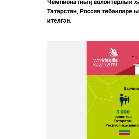
Чемпионатның волонтерлык хә
Татарстан, Россия төбәкләре һ
ителгән.