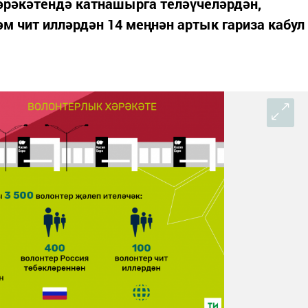
рәкәтендә катнашырга теләүчеләрдән,
әм чит илләрдән 14 меңнән артык гариза кабул