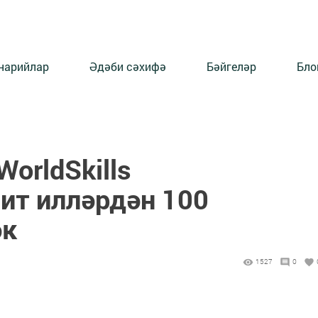
нарийлар
Әдәби сәхифә
Бәйгеләр
Бло
orldSkills
ит илләрдән 100
әк
1527
0