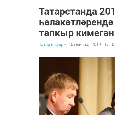
Татарстанда 20
һәлакәтләрендә
тапкыр кимегән
Татар-информ,
16 гыйнвар 2019 - 17:16