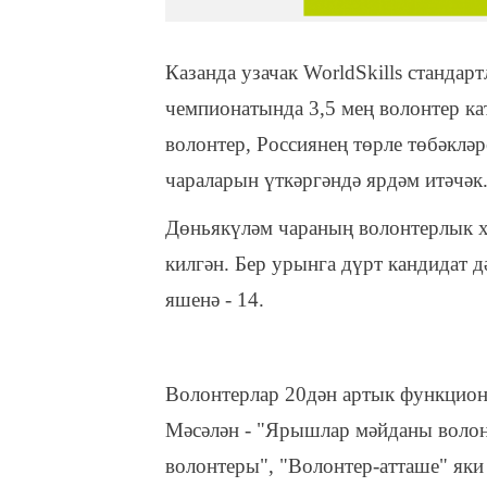
Казанда узачак WorldSkills станда
чемпионатында 3,5 мең волонтер ка
волонтер, Россиянең төрле төбәкләр
чараларын үткәргәндә ярдәм итәчәк
Дөньякүләм чараның волонтерлык хә
килгән. Бер урынга дүрт кандидат д
яшенә - 14.
Волонтерлар 20дән артык функциона
Мәсәлән - "Ярышлар мәйданы волон
волонтеры", "Волонтер-атташе" яки