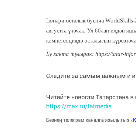
Һөнәри осталык буенча WorldSkills
августта үтәчәк. Ул 60лап илдән я
компетенциядә осталыгын күрсәтәчә
Бу хакта тулырак: https://tatar-info
Следите за самым важным и 
Читайте новости Татарстана 
https://max.ru/tatmedia
Безнең телеграм каналга язылыгыз
«