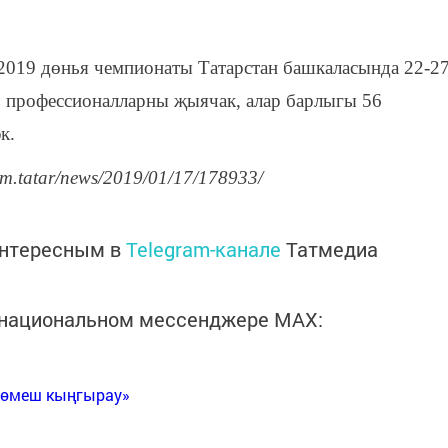
-2019 дөнья чемпионаты Татарстан башкаласында 22-2
шь профессионалларны җыячак, алар барлыгы 56
к.
rm.tatar/news/2019/01/17/178933/
интересным в
Telegram-канале
Татмедиа
в национальном мессенджере MАХ:
Көмеш кыңгырау»