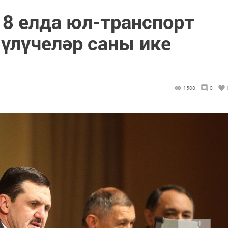
18 елда юл-транспорт
 үлүчеләр саны ике
1508
0