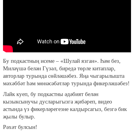
Бу подкастның исеме – «Шулай язган». Һәм без,
Миләүшә белән Гүзәл, биредә төрле китаплар,
авторлар турында сөйләшәбез. Яңа чыгарылышта
мәхәббәт һәм мөнәсәбәтләр турында фикерләшәбез!
Лайк куеп, бу подкастны әдәбият белән
кызыксынучы дусларыгызга җибәреп, видео
астында үз фикерләрегезне калдырсагыз, безгә бик
җылы булыр.
Рәхәт булсын!