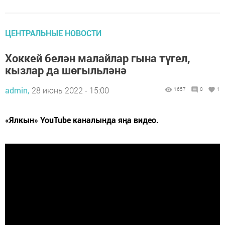
ЦЕНТРАЛЬНЫЕ НОВОСТИ
Хоккей белән малайлар гына түгел,
кызлар да шөгыльләнә
admin,
28 июнь 2022 - 15:00
1657
0
1
«Ялкын» YouTube каналында яңа видео.