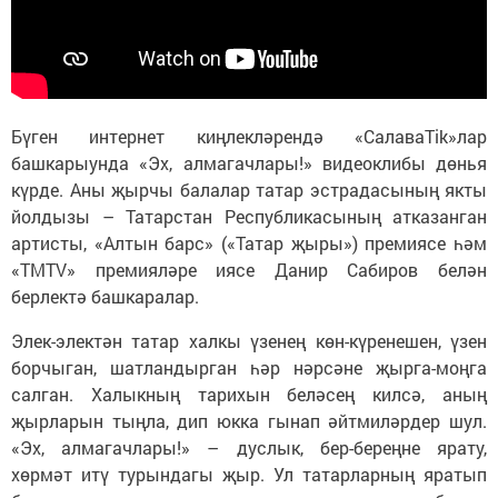
Бүген интернет киңлекләрендә «СалаваTik»лар
башкарыунда «Эх, алмагачлары!» видеоклибы дөнья
күрде. Аны җырчы балалар татар эстрадасының якты
йолдызы – Татарстан Республикасының атказанган
артисты, «Алтын барс» («Татар җыры») премиясе һәм
«TMTV» премияләре иясе Данир Сабиров белән
берлектә башкаралар.
Элек-электән татар халкы үзенең көн-күренешен, үзен
борчыган, шатландырган һәр нәрсәне җырга-моңга
салган. Халыкның тарихын беләсең килсә, аның
җырларын тыңла, дип юкка гынап әйтмиләрдер шул.
«Эх, алмагачлары!» – дуслык, бер-береңне ярату,
хөрмәт итү турындагы җыр. Ул татарларның яратып