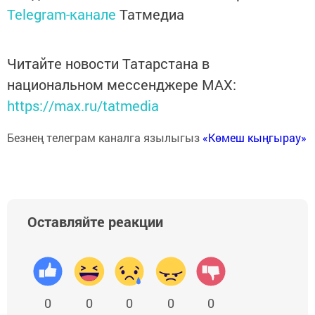
Telegram-канале
Татмедиа
Читайте новости Татарстана в
национальном мессенджере MАХ:
https://max.ru/tatmedia
Безнең телеграм каналга язылыгыз
«Көмеш кыңгырау»
Оставляйте реакции
0
0
0
0
0