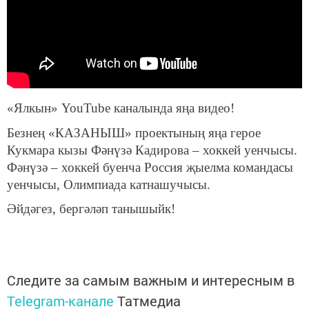
«Ялкын» YouTube каналында яңа видео!
Безнең «КАЗАНЫШ» проектының яңа герое
Кукмара кызы Фәнүзә Кадирова – хоккей уенчысы.
Фәнүзә – хоккей буенча Россия җыелма командасы
уенчысы, Олимпиада катнашучысы.
Әйдәгез, бергәләп танышыйк!
Следите за самым важным и интересным в
Telegram-канале
Татмедиа