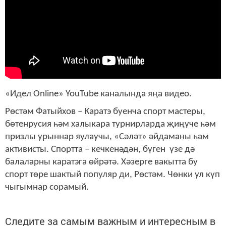
«Идел Online» YouTube каналында яңа видео.
Рөстәм Фатыйхов – Каратэ буенча спорт мастеры,
бөтенрусия һәм халыкара турнирларда җиңүче һәм
призлы урыннар яулаучы, «Сәләт» әйдаманы һәм
активисты. Спортта – кечкенәдән, бүген үзе дә
балаларны каратэга өйрәтә. Хәзерге вакытта бу
спорт төре шактый популяр ди, Рөстәм. Чөнки ул күп
чыгымнар сорамый.
Следите за самым важным и интересным в