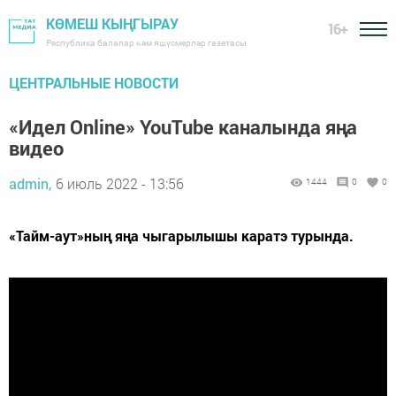
КӨМЕШ КЫҢГЫРАУ
16+
Республика балалар һәм яшүсмерләр газетасы
ЦЕНТРАЛЬНЫЕ НОВОСТИ
«Идел Online» YouTube каналында яңа
видео
admin,
6 июль 2022 - 13:56
1444
0
0
«Тайм-аут»ның яңа чыгарылышы каратэ турында.