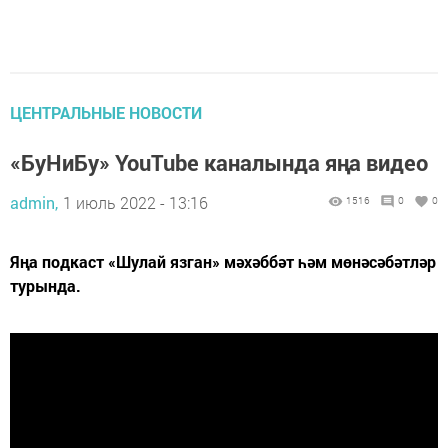
ЦЕНТРАЛЬНЫЕ НОВОСТИ
«БуНиБу» YouTube каналында яңа видео
admin,
1 июль 2022 - 13:16
1516
0
0
Яңа подкаст «Шулай язган» мәхәббәт һәм мөнәсәбәтләр
турында.