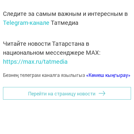
Следите за самым важным и интересным в
Telegram-канале
Татмедиа
Читайте новости Татарстана в
национальном мессенджере MАХ:
https://max.ru/tatmedia
Безнең телеграм каналга язылыгыз
«Көмеш кыңгырау»
Перейти на страницу новости