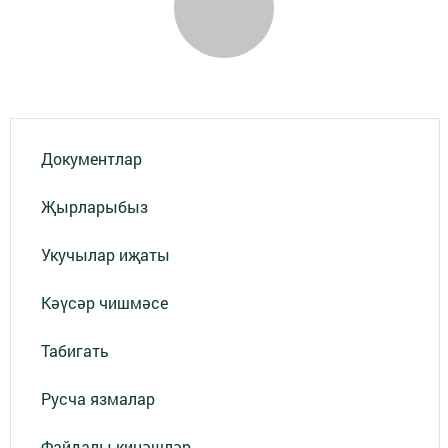
Документлар
Җырларыбыз
Укучылар иҗаты
Кәүсәр чишмәсе
Табигать
Русча язмалар
Файдалы киңәшләр