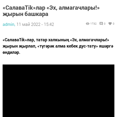
«СалаваTik»лар «Эх, алмагачлары!»
җырын башкара
admin,
11 май 2022 - 15:42
1732
0
0
«СалаваTik»лар, татар халкының «Эх, алмагачлары!»
җырын җырлап, «түгәрәк алма кебек дус-тату» яшәргә
өндиләр.