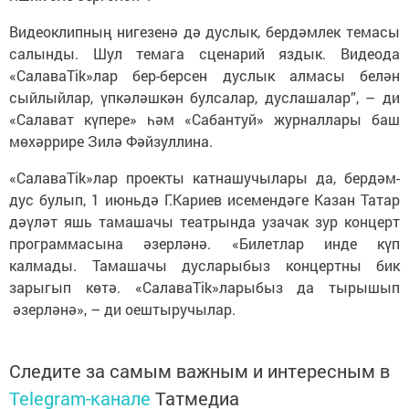
Видеоклипның нигезенә дә дуслык, бердәмлек темасы
салынды. Шул темага сценарий яздык. Видеода
«СалаваTik»лар бер-берсен дуслык алмасы белән
сыйлыйлар, үпкәләшкән булсалар, дуслашалар”, – ди
«Салават күпере» һәм «Сабантуй» журналлары баш
мөхәррире Зилә Фәйзуллина.
«СалаваTik»лар проекты катнашучылары да, бердәм-
дус булып, 1 июньдә Г.Кариев исемендәге Казан Татар
дәүләт яшь тамашачы театрында узачак зур концерт
программасына әзерләнә. «Билетлар инде күп
калмады. Тамашачы дусларыбыз концертны бик
зарыгып көтә. «СалаваTik»ларыбыз да тырышып
әзерләнә», – ди оештыручылар.
Следите за самым важным и интересным в
Telegram-канале
Татмедиа