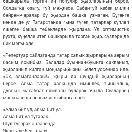
башкарыла торган иң популяр җырларының берсе.
Солдатка озату, туй мәҗлесе, Сабантуй кебек милли
бәйрәм-чаралар бу җырдан башка узмаган. Бүгенге
көндә дә ул Татарстанда гына түгел, татарлар күпләп
яшәгән башка төбәкләрдә җырлана. Ул оптимистик
рухта, күңелле итеп башкарыла торган җыр, сүзләре дә
бик мәгънәле.
«Репертуар сайлаганда татар халык җырларына аерым
басым ясыйбыз. Балалар буыннан-буынга сакланып,
җырланып килгән моңнарыбызны белеп үссеннәр иде.
«Эх, алмагачлары!» җыры да шундый җырларның
берсе. Алма татар халкында иминлек, тынычлык,
дуслык, мәхәббәт символы буларак ачыла. Сүзләрнең
мәгънәсе дә аерым игътибарга лаек:
«Алма бит ул, алма бит ул,
Алма бит ул түгәрәк.
Шул түгәрәк эчләрендә
Яшик әле бергәләп».