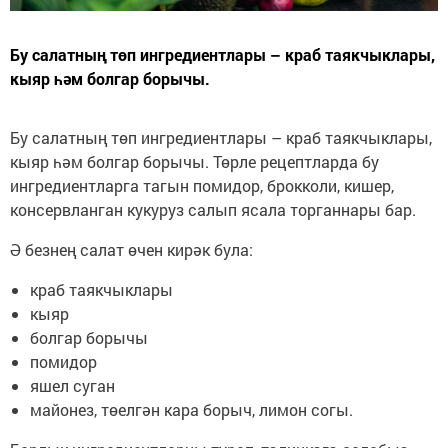
Бу салатның төп ингредиентлары – краб таякчыклары,
кыяр һәм болгар борычы.
Бу салатның төп ингредиентлары – краб таякчыклары,
кыяр һәм болгар борычы. Төрле рецептларда бу
ингредиентларга тагын помидор, брокколи, кишер,
консервланган кукуруз салып ясала торганнары бар.
Ә безнең салат өчен кирәк була:
краб таякчыклары
кыяр
болгар борычы
помидор
яшел суган
майонез, төелгән кара борыч, лимон согы.