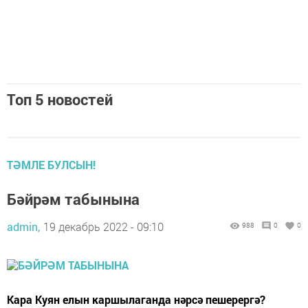
Топ 5 новостей
ТӘМЛЕ БУЛСЫН!
Бәйрәм табынына
admin,
19 декабрь 2022 - 09:10
988
0
0
Ка­ра Ку­ян елын кар­шы­ла­ган­да нәр­сә пе­ше­рер­гә?