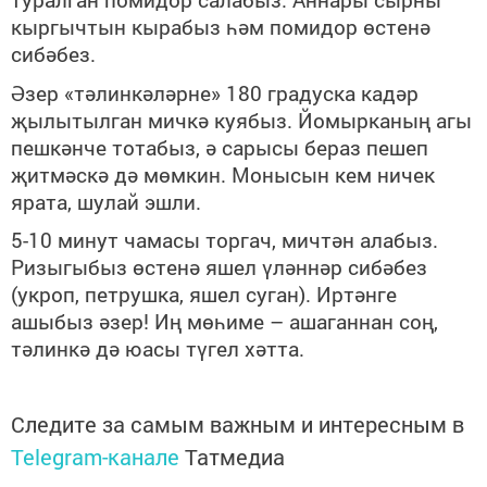
кыргычтын кырабыз һәм помидор өстенә
сибәбез.
Әзер «тәлинкәләрне» 180 градуска кадәр
җылытылган мичкә куябыз. Йомырканың агы
пешкәнче тотабыз, ә сарысы бераз пешеп
җитмәскә дә мөмкин. Монысын кем ничек
ярата, шулай эшли.
5-10 минут чамасы торгач, мичтән алабыз.
Ризыгыбыз өстенә яшел үләннәр сибәбез
(укроп, петрушка, яшел суган). Иртәнге
ашыбыз әзер! Иң мөһиме – ашаганнан соң,
тәлинкә дә юасы түгел хәтта.
Следите за самым важным и интересным в
Telegram-канале
Татмедиа