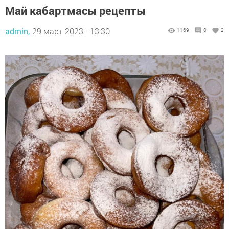
Май кабартмасы рецепты
admin,
29 март 2023 - 13:30
1169
0
2