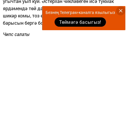
угычтан уып куй.
Әстерхан чикләвеген исә тукмак
ярдәмендә төй дә кишер өстенә сал. Тагын бераз
Безнең Телеграм-каналга язылыгыз
шикәр комы, тоз өстә. Хәзер инде майонез салып,
Төймәгә басыгыз!
барысын
бергә болгат.
Чипс салаты
Бу салатны ясау өчен, сиңа
пеш­кән бәрәңге, краб ите,
йомырка, консервланган кукуруз, суган, чипслар, майонез
кирәк.
Салат катлап ясала. Зур сай тә­линкәгә пешкән
бәрәңгене зур ти­шекле угычта уып сал һәм кашык бе­
лән тигезләп куй. Аның өстенә вак итеп суган тура.
Хәзер суган өстенә майонез сыла. Чираттагы кат - вак
итеп туралган краб ите. Аңа майонез сылаганнан соң,
эре тишекле угычта уып, йомырка сал, кашык белән
тигезләп куй. Янә майонез сыла. Салатның тагын бер
каты куку­руздан тора. Аның өстенә дә майо­нез як.
Хәзер пакеттагы чипсларны, пакетын ачмыйча гына,