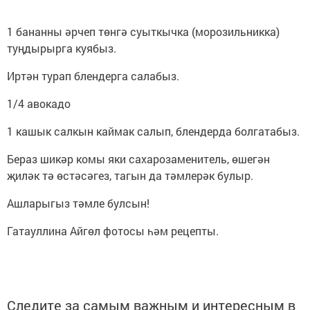
1 бананны әрчеп төнгә суыткычка (морозильникка)
туңдырырга куябыз.
Иртән турап блендерга салабыз.
1/4 авокадо
1 кашык салкын каймак салып, блендерда болгатабыз.
Бераз шикәр комы яки сахарозаменитель, өшегән
җиләк тә өстәсәгез, тагын да тәмлерәк булыр.
Ашларыгыз тәмле булсын!
Гатауллина Айгөл фотосы һәм рецепты.
Следите за самым важным и интересным в