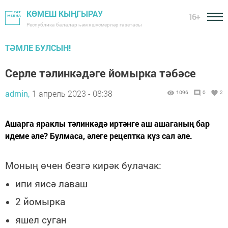
КӨМЕШ КЫҢГЫРАУ
16+
Республика балалар һәм яшүсмерләр газетасы
ТӘМЛЕ БУЛСЫН!
Серле тәлинкәдәге йомырка тәбәсе
admin,
1 апрель 2023 - 08:38
1096
0
2
Ашарга яраклы тәлинкәдә иртәнге аш ашаганың бар
идеме әле? Булмаса, әлеге рецептка күз сал әле.
Моның өчен безгә кирәк булачак:
ипи яисә лаваш
2 йомырка
яшел суган