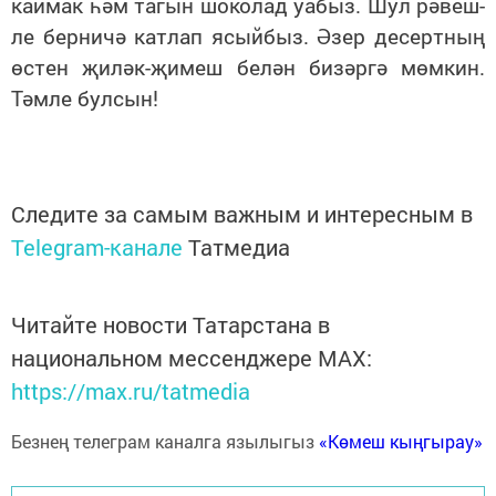
кай­мак һәм та­гын шо­ко­лад уа­быз. Шул рә­веш­
ле бер­ни­чә кат­лап ясый­быз. Әзер де­серт­ның
өс­тен җи­ләк-җи­меш бе­лән би­зәр­гә мөм­кин.
Тәм­ле бул­сын!
Следите за самым важным и интересным в
Telegram-канале
Татмедиа
Читайте новости Татарстана в
национальном мессенджере MАХ:
https://max.ru/tatmedia
Безнең телеграм каналга язылыгыз
«Көмеш кыңгырау»