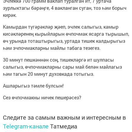
Эчлеккә 700 грамм ваклап туралган ит, 7 уртача
зурлыктагы бәрәңге, 4 вакланган суган, тоз һәм борыч
кирәк.
Камырдан түгәрәкләр җәеп, эчлек салыгыз, камыр
кисәкләренең кырыйларын өчпочмак ясарга тырышып,
өч урында тоташтырыгыз, уртада тишек калдырыгыз
һәм эчпочмакларны майлы табага тезегез.
30 минут пешкәннән соң, тишекләргә ит шулпасы
салыгыз, өчпочмакларны сары май белән майлагыз
һәм тагын 20 минут духовкада тотыгыз.
Ашларыгыз тәмле булсын!
Сез өчпочмакны ничек пешерәсез?
Следите за самым важным и интересным в
Telegram-канале
Татмедиа