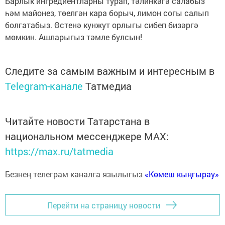
Барлык ингредиентларны турап, тәлинкәгә салабыз
һәм майонез, төелгән кара борыч, лимон согы салып
болгатабыз. Өстенә кунжут орлыгы сибеп бизәргә
мөмкин. Ашларыгыз тәмле булсын!
Следите за самым важным и интересным в
Telegram-канале
Татмедиа
Читайте новости Татарстана в
национальном мессенджере MАХ:
https://max.ru/tatmedia
Безнең телеграм каналга язылыгыз
«Көмеш кыңгырау»
Перейти на страницу новости