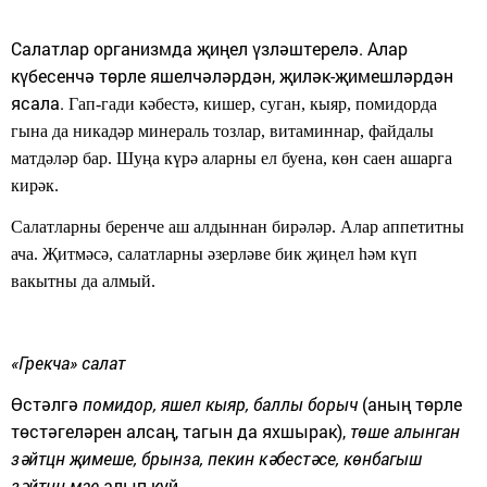
Салатлар организмда җиңел үз­ләштерелә. Алар
күбесенчә төрле яшелчәләрдән, җиләк-җимешләрдән
ясала.
Гап-гади кәбестә, кишер, суган, кыяр, помидорда
гына да никадәр ми­нераль тозлар, витаминнар, файдалы
матдәләр бар.
Шуңа күрә аларны ел буена, көн саен ашарга
кирәк.
Салатларны беренче аш алдын­нан бирәләр. Алар аппетитны
ача. Җитмәсә, салатларны әзерләве бик җиңел һәм күп
вакытны да алмый.
«Грекча» салат
Өстәлгә
помидор, яшел кыяр, баллы борыч
(аның төрле
төстәгеләрен алсаң, тагын да яхшырак),
төше алынган
зәйтцн җимеше, брынза, пекин кәбестәсе, көнбагыш
зәйтцн мае
алып куй.