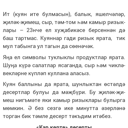
Ит (ку­ян ите бул­ма­сын), ба­лык, яшел­чә­ләр,
җи­ләк-җи­меш, сыр, тәм-том һәм ка­мыр ри­зык­
ла­ры – 23нче ел ху­җа­би­кә­се бер­сен­нән дә
баш тарт­мас. Ку­ян­нар га­ди ри­зык яра­та, тик
мул та­бын­га ул та­гын да сө­е­нә­чәк.
Яңа ел сим­во­лы тук­лык­лы про­дукт­лар яра­та.
Шу­ңа кү­рә са­лат­лар яса­ган­да, сыр һәм чик­лә­
век­ләр­не күп­ләп кул­ла­на ала­сыз.
Ку­ян бал­лы­ны да яра­та, шун­лык­тан өс­тәл­дә
де­серт­лар бу­луы да мәҗ­бү­ри. Бу җи­ләк-җи­
меш нигъ­мә­те яки ка­мыр ри­зык­ла­ры бу­лыр­га
мөм­кин. Ә без сез­гә ике ми­нут­та әзер­лә­нә
тор­ган бик тәм­ле де­серт тәкъ­дим итә­без.
«Кар көр­те» де­сер­ты