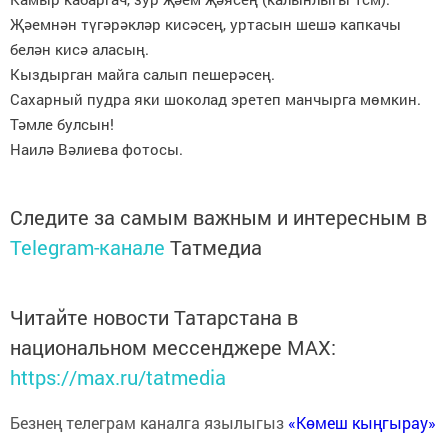
Җәемнән түгәрәкләр кисәсең, уртасын шешә капкачы
белән кисә аласың.
Кыздырган майга салып пешерәсең.
Сахарный пудра яки шоколад эретеп манчырга мөмкин.
Тәмле булсын!
Наилә Вәлиева фотосы.
Следите за самым важным и интересным в
Telegram-канале
Татмедиа
Читайте новости Татарстана в
национальном мессенджере MАХ:
https://max.ru/tatmedia
Безнең телеграм каналга язылыгыз
«Көмеш кыңгырау»