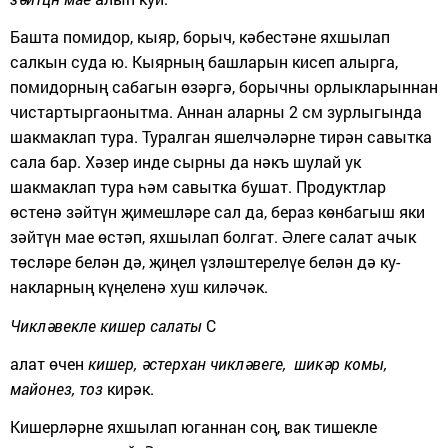
Башта помидор, кыяр, борыч, кәбестәне яхшылап
салкын суда ю. Кыярның башларын кисеп алырга,
помидорның сабагын өзәргә, борыч­ны орлыкларыннан
чистартыргаонытма. Аннан аларны 2 см зурлы­гында
шакмаклап тура. Туралган яшелчәләрне тирән савытка
сала бар. Хәзер инде сырны да нәкъ шу­лай ук
шакмаклап тура һәм савытка бушат. Продуктлар
өстенә зәйтүн җи­мешләре сал да, бераз көнбагыш яки
зәйтүн мае өстәп, яхшылап болгат. Әлеге салат ачык
төсләре белән дә, җиңел үзләштерелүе белән дә ку­
накларның күңеленә хуш киләчәк.
Чикләвекле кишер салаты
С
алат өчен
кишер, әстерхан
чикләвеге, шикәр комы,
майонез,
тоз
кирәк.
Кишерләрне яхшылап юганнан
соң, вак тишекле