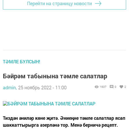
Перейти на страницу новости
ТӘМЛЕ БУЛСЫН!
Бәйрәм табынына тәмле салатлар
admin,
25 ноябрь 2022 - 11:00
1637
0
2
Тиздән әниләр көне җитә. Әниеңне тәмле салатлар ясап
шаккаттырырга әзерләнә тор. Менә берничә рецепт.