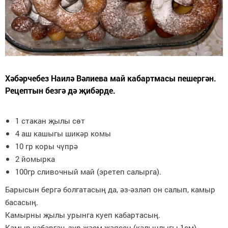
Хәбәрчебез Наилә Вәлиева май кабартмасы пешергән.
Рецептын безгә дә җибәрде.
1 стакан җылы сөт
4 аш кашыгы шикәр комы
10 гр коры чүпрә
2 йомырка
100гр сливочный май (эретеп салырга).
Барысын бергә болгатасың да, әз-әзләп он салып, камыр
басасың.
Камырны җылы урынга куеп кабартасың.
Камыр кабаргач, зур җәем җәясең (калынлыгы 1см).