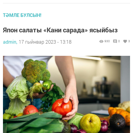
ТӘМЛЕ БУЛСЫН!
Япон салаты «Кани сарада» ясыйбыз
admin,
17 гыйнвар 2023 - 13:18
930
0
3