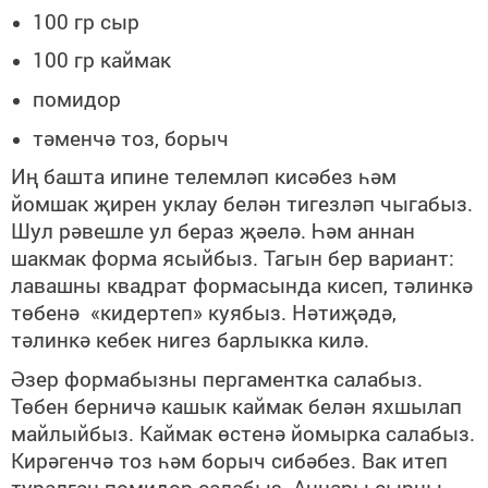
100 гр сыр
100 гр каймак
помидор
тәменчә тоз, борыч
Иң башта ипине телемләп кисәбез һәм
йомшак җирен уклау белән тигезләп чыгабыз.
Шул рәвешле ул бераз җәелә. Һәм аннан
шакмак форма ясыйбыз. Тагын бер вариант:
лавашны квадрат формасында кисеп, тәлинкә
төбенә «кидертеп» куябыз. Нәтиҗәдә,
тәлинкә кебек нигез барлыкка килә.
Әзер формабызны пергаментка салабыз.
Төбен берничә кашык каймак белән яхшылап
майлыйбыз. Каймак өстенә йомырка салабыз.
Кирәгенчә тоз һәм борыч сибәбез. Вак итеп
туралган помидор салабыз. Аннары сырны