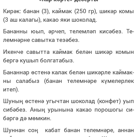
Ки­рәк: ба­нан (3), кай­мак (250 гр), ши­кәр ко­мы
(3 аш ка­ла­гы), ка­као яки шо­ко­лад.
Ба­нан­ны юып, әр­чеп, те­лем­ләп ки­сә­без. Те­
лем­нәр­не са­выт­ка те­зә­без.
Икен­че са­выт­та кай­мак бе­лән ши­кәр ко­мын
бер­гә ку­шып бол­га­та­быз.
Ба­нан­нар өс­те­нә ка­лак бе­лән ши­кәр­ле кай­мак­
ны са­ла­быз (ба­нан те­лем­нә­ре кү­ме­лер­лек
итеп).
Шу­ның өс­те­нә угыч­тан шо­ко­лад (кон­фет) уып
си­бә­без. Аның уры­ны­на ка­као по­ро­шо­гы си­
бәр­гә дә мөм­кин.
Шун­нан соң ка­бат ба­нан те­лем­нә­ре, ан­нан