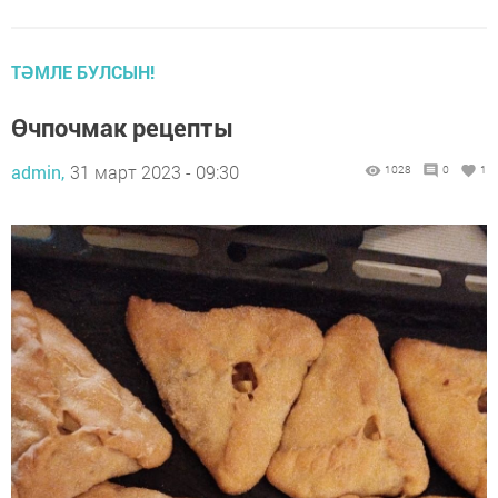
ТӘМЛЕ БУЛСЫН!
Өчпочмак рецепты
admin,
31 март 2023 - 09:30
1028
0
1