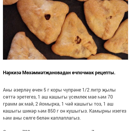
Нәркизә Мөхәммәтҗановадан өчпочмак рецепты.
Аны әзерләү өчен 5 г коры чүпрәне 1/2 литр җылы
сөттә эретегез, 1 аш кашыгы үсемлек мае һәм 70
грамм ак май, 2 йомырка, 1 чәй кашыгы тоз, 1 аш
кашыгы шикәр һәм 850 г он кушыгыз. Камырны изегез
һәм аны сөлге белән каплаплагыз.