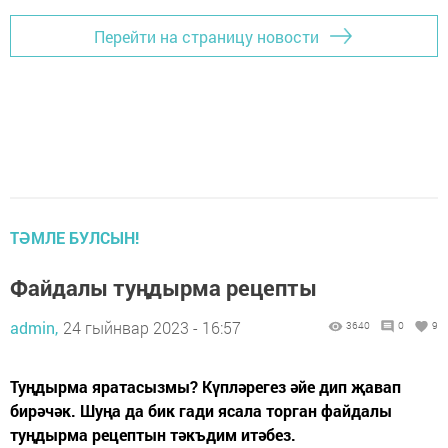
Перейти на страницу новости
ТӘМЛЕ БУЛСЫН!
Файдалы туңдырма рецепты
admin,
24 гыйнвар 2023 - 16:57
3640
0
9
Туңдырма яратасызмы? Күпләрегез әйе дип җавап
бирәчәк. Шуңа да бик гади ясала торган файдалы
туңдырма рецептын тәкъдим итәбез.