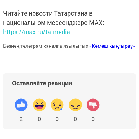
Читайте новости Татарстана в
национальном мессенджере MАХ:
https://max.ru/tatmedia
Безнең телеграм каналга язылыгыз
«Көмеш кыңгырау»
Оставляйте реакции
2
0
0
0
0