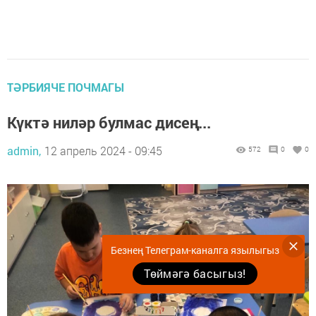
ТӘРБИЯЧЕ ПОЧМАГЫ
Күктә ниләр булмас дисең...
admin,
12 апрель 2024 - 09:45
572
0
0
Безнең Телеграм-каналга язылыгыз
Төймәгә басыгыз!