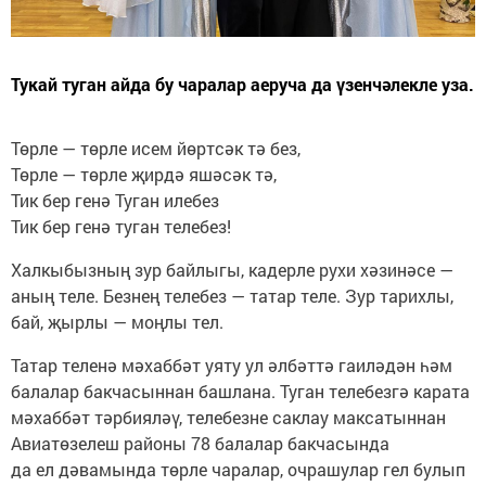
Тукай туган айда бу чаралар аеруча да үзенчәлекле уза.
Төрле — төрле исем йөртсәк тә без,
Төрле — төрле җирдә яшәсәк тә,
Тик бер генә Туган илебез
Тик бер генә туган телебез!
Халкыбызның зур байлыгы, кадерле рухи хәзинәсе —
аның теле. Безнең телебез — татар теле. Зур тарихлы,
бай, җырлы — моңлы тел.
Татар теленә мәхаббәт уяту ул әлбәттә гаиләдән һәм
балалар бакчасыннан башлана. Туган телебезгә карата
мәхаббәт тәрбияләү, телебезне саклау максатыннан
Авиатөзелеш районы 78 балалар бакчасында
да ел дәвамында төрле чаралар, очрашулар гел булып