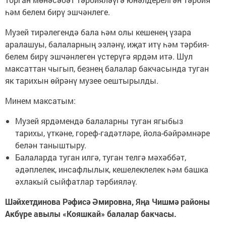
һәм белем бирү эшчәнлеге.
Музей тирәлегендә бала һәм олы кешенең үзара
аралашуы, балаларның эзләнү, иҗат итү һәм тәрбия-
белем бирү эшчәнлеген үстерүгә ярдәм итә. Шул
максаттан чыгып, безнең балалар бакчасында туган
як тарихын өйрәнү музее оештырылды.
Минем максатым:
Музей ярдәмендә балаларны туган ягыбыз
тарихы, үткәне, гореф-гадәтләре, йола-бәйрәмнәре
белән таныштыру.
Балаларда туган илгә, туган телгә мәхәббәт,
әдәплелек, инсафлылык, кешелеклелек һәм башка
әхлакый сыйфатлар тәрбияләү.
Шәйхетдинова Рәфисә Әмировна, Яңа Чишмә районы
Акбүре авылы «Кояшкай» балалар бакчасы.