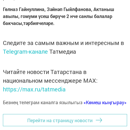
Гөлназ Гайнуллина, Зәйнәп Гыйлфанова, Актаныш
авылы, гомуми үсеш бирүче 2 нче санлы балалар
бакчасы,тәрбиячеләре.
Следите за самым важным и интересным в
Telegram-канале
Татмедиа
Читайте новости Татарстана в
национальном мессенджере MАХ:
https://max.ru/tatmedia
Безнең телеграм каналга язылыгыз
«Көмеш кыңгырау»
Перейти на страницу новости