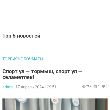
Топ 5 новостей
ТӘРБИЯЧЕ ПОЧМАГЫ
Спорт ул — тормыш, спорт ул —
сәламәтлек!
admin,
17 апрель 2024 - 09:51
779
0
1