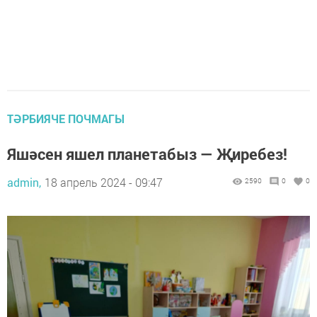
ТӘРБИЯЧЕ ПОЧМАГЫ
Яшәсен яшел планетабыз — Җиребез!
admin,
18 апрель 2024 - 09:47
2590
0
0