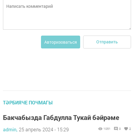
Отправить
Авторизоваться
ТӘРБИЯЧЕ ПОЧМАГЫ
Бакчабызда Габдулла Тукай бәйрәме
admin,
25 апрель 2024 - 15:29
1051
0
2