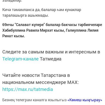
эзләделәр.
Кичә тәмамланса да, балалар һәм кунаклар
таралашырга ашыкмады.
69нчы "Салават күпере" балалар бакчасы тәрбиячеләре
Хәбибуллина Равилә Мирхәт кызы, Галиуллина Лилия
Ринат кызы.
Следите за самым важным и интересным в
Telegram-канале
Татмедиа
Читайте новости Татарстана в
национальном мессенджере MАХ:
https://max.ru/tatmedia
Безнең телеграм каналга язылыгыз
«Көмеш кыңгырау»