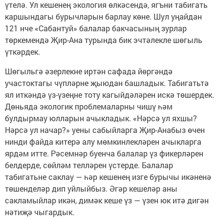
үтелә. Ул кешенең экология өлкәсендә, ягъни табигать
каршындагы бурычларын барлау көне. Шул уңайдан
121 нче «Сабантуй» балалар бакчасының зурлар
төркемендә Җир-Ана турында бик эчтәлекле шөгыль
үткәрдек.
Шөгыльгә әзерлекне иртән сафада йөргәндә
участоктагы чүпләрне җыюдан башладык. Табигатьтә
ял иткәндә үз-үзеңне тоту кагыйдәләрен искә төшердек.
Дөньяда экологик проблемаларны чишү һәм
булдырмау юлларын ачыкладык. «Нәрсә ул яхшы?
Нәрсә ул начар?» уены сабыйларга Җир-Анабыз өчен
нинди файда китерә алу мөмкинлекләрен ачыкларга
ярдәм итте. Рәсемнәр буенча балалар үз фикерләрен
белдерде, сөйләм телләрен үстерде. Балалар
табигатьне саклау — һәр кешенең изге бурычы икәненә
төшенделәр дип уйлыйбыз. Әгәр кешеләр аны
сакламыйлар икән, димәк кеше үз — үзен юк итә дигән
нәтиҗә чыгардык.