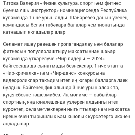
Титова Валерия «Физик культура, спорт һәм фитнес
буенча яшь инструктор» номинациясендә Республика
күләмендә 1 нче урын алды. Шәһәребез данын үзенең
командасы белән төбәкара балалар чемпионатында
катнашып якладылар алар.
Сәламәт яшәү рәвешен пропагандалау һәм балалар
фитнесын популярлаштыру максатыннан шәһәр
күләмендә үткәрелүче «Чир-лидеры — 2024»
бәйгесендә дә сынатмады безнекеләр. 1 нче этапта
«Чир-кричалка» һәм «Чир-данс» конкурсына
видеороликлар тәкъдим итеп иң югары балларга лаек
булдык. Бәйгенең финалында 3 нче урын алсак та,
күңелебезне төшермибез. Иң мөһиме — сабыйлар
спортның яңа юнәлешендә үзләрен алдынгы итеп
күрсәтеп, сәламәтлекләрен ныгыттылар һәм максатка
ирешү өчен тырышлык һәм кыюлык күрсәтергә икәнен
аңладылар.