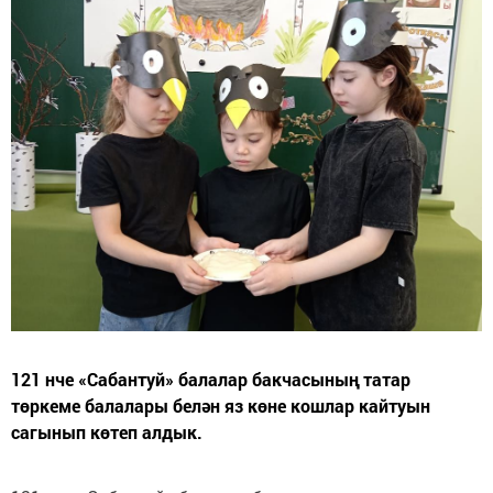
121 нче «Сабантуй» балалар бакчасының татар
төркеме балалары белән яз көне кошлар кайтуын
сагынып көтеп алдык.