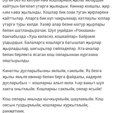
кайтуын бигеләп үтәргә җыендык. Көннәр кояшлы, җир
һәм һава җылынды. Кошлар бик озак туган җирләренә
кайттылар. Аларга бик күп чакрымнар, катлаулы юллар
үтәргә туры килде. Хәзер алар безне матур җырлары
белән шатландырачак. Шул уңайдан «Ромашка»
бакчабызда «Хуш киләсез, кошкайлар» бәйрәме
уздырдык. Балаларга кошларга багышлап җырлар
җырладылар, шигырьләр сөйләделәр. Ата-аналар
белән берлектә ясаган кош ояларыннан күргәзмә
оештырылды.
Канатлы дусларыбызны яклыйк, саклыйк. Яз безгә
җылы ямьле көннәр белән бергә файдалы, кадерле
дусларыбыз — кошларны алып килә. Һәр вакыт шул
хакта онытмыйк. Кошларны саклыйк, оялар ясыйк!
Кош оялары янында кычкырмыйк, шауламыйк. Кош
оясын туздырмыйк, кошларны куркытмыйк,
рәнҗетмик.