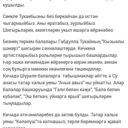
кушылды.
Сөекле Тукаебызны без беркайчан да истән
чыгармыйбыз. Аны яратабыз, зурлыйбыз.
Шигырьләрен, әкиятләрен укып яшәргә өйрәнәбез.
Безнең төркем балалары Габдулла Тукайның "Кызыклы
шәкерт" шигырен сәхнәләштерде. Кечкенә
артистларыбыз рольләрне тырышып башкардылар.
Һәр эшкә кечкенәдән өйрәнергә кирәк икәнен, аннан
соң булырга мөмкин икәнлегенә төшенделәр.
Кичәдә Шүрәле балаларга табышмаклар әйтте, ә Су
анасы татар халык уены "Ачык авыз" ны уйнатты. Алар
балалар башкаруында "Гали белән кәҗә", "Бала белән
күбәләк", "Эш беткәч, уйнарга ярый" шигырьләрен
тыңладылар.
Кичәдә әти-әниләребез дә актив булды. Татар халык
уены "Кәләпүш"тә катнашып, төрле биремнәргә җавап