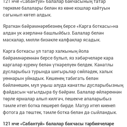
121 нче «Сабантуй» балалар бакчасының татар
төркеме балалары белән яз көне кошлар кайтуын
сагынып көтеп алдык.
Яраткан бәйрәмнәребезнең берсе «Карга боткасы»на
алдан ук әзерләнә башлыйбыз. Балалар белән
маскалар, милли бизәкле калфаклар ясадык.
Карга боткасы ул татар халкының йола
бәйрәмнәреннән берсе булып, яз хәбәрчеләре кара
каргалар күренү белән үткәрелүен белдек. Канатлы
дусларыбыз турында шигырьләр сөйләдек, халык
уеннарын уйнадык. Кешенең табигать белән
бәйләнешен, мул уңыш алуда канатлы дусларыбызның
файдасын чагылдыра бу бәйрәм. Балалар өйләреннән
төрле ярмалар алып килгәч, пешекче апаларыбыз
тәмле итеп ботка пешереп бирде. Матур итеп киенеп
фотога да төштек, тәмле ботка белән дә сыйландык.
121 нче «Сабантуй» балалар бакчасы тәрбиячеләре