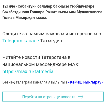
121нче «Сабантуй» балалар бакчасы тәрбиячеләре
Сәхәбетдинова Гөлнара Рәшит кызы һәм Муллагалиева
Гөлназ Маһирҗан кызы.
Следите за самым важным и интересным в
Telegram-канале
Татмедиа
Читайте новости Татарстана в
национальном мессенджере MАХ:
https://max.ru/tatmedia
Безнең телеграм каналга язылыгыз
«Көмеш кыңгырау»
Перейти на страницу новости