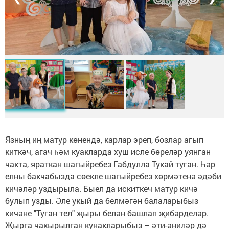
Язның иң матур көнендә, карлар эреп, бозлар агып
киткәч, агач һәм куакларда хуш исле бөреләр уянган
чакта, яраткан шагыйребез Габдулла Тукай туган. Һәр
елны бакчабызда сөекле шагыйребез хөрмәтенә әдәби
кичәләр уздырыла. Быел да искиткеч матур кичә
булып узды. Әле укый да белмәгән балаларыбыз
кичәне "Туган тел" җыры белән башлап җибәрделәр.
Җырга чакырылган кунакларыбыз – әти-әниләр дә