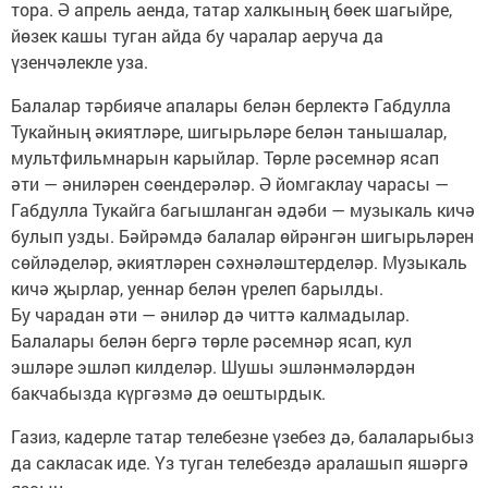
тора. Ә апрель аенда, татар халкының бөек шагыйре,
йөзек кашы туган айда бу чаралар аеруча да
үзенчәлекле уза.
Балалар тәрбияче апалары белән берлектә Габдулла
Тукайның әкиятләре, шигырьләре белән танышалар,
мультфильмнарын карыйлар. Төрле рәсемнәр ясап
әти — әниләрен сөендерәләр. Ә йомгаклау чарасы —
Габдулла Тукайга багышланган әдәби — музыкаль кичә
булып узды. Бәйрәмдә балалар өйрәнгән шигырьләрен
сөйләделәр, әкиятләрен сәхнәләштерделәр. Музыкаль
кичә җырлар, уеннар белән үрелеп барылды.
Бу чарадан әти — әниләр дә читтә калмадылар.
Балалары белән бергә төрле рәсемнәр ясап, кул
эшләре эшләп килделәр. Шушы эшләнмәләрдән
бакчабызда күргәзмә дә оештырдык.
Газиз, кадерле татар телебезне үзебез дә, балаларыбыз
да сакласак иде. Үз туган телебездә аралашып яшәргә