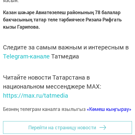
язсын.
Казан шәһәре Авиатөзелеш районының 78 балалар
бакчасының татар теле тәрбиячесе Ризәлә Рифгать
кызы Гарипова.
Следите за самым важным и интересным в
Telegram-канале
Татмедиа
Читайте новости Татарстана в
национальном мессенджере MАХ:
https://max.ru/tatmedia
Безнең телеграм каналга язылыгыз
«Көмеш кыңгырау»
Перейти на страницу новости