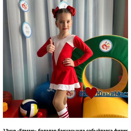
13нче «Елмаю» балалар бакчасында сабыйларга физик