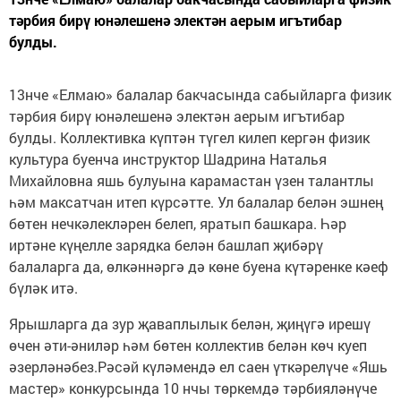
тәрбия бирү юнәлешенә электән аерым игътибар
булды.
13нче «Елмаю» балалар бакчасында сабыйларга физик
тәрбия бирү юнәлешенә электән аерым игътибар
булды. Коллективка күптән түгел килеп кергән физик
культура буенча инструктор Шадрина Наталья
Михайловна яшь булуына карамастан үзен талантлы
һәм максатчан итеп күрсәтте. Ул балалар белән эшнең
бөтен нечкәлекләрен белеп, яратып башкара. Һәр
иртәне күңелле зарядка белән башлап җибәрү
балаларга да, өлкәннәргә дә көне буена күтәренке кәеф
бүләк итә.
Ярышларга да зур җаваплылык белән, җиңүгә ирешү
өчен әти-әниләр һәм бөтен коллектив белән көч куеп
әзерләнәбез.Рәсәй күләмендә ел саен үткәрелүче «Яшь
мастер» конкурсында 10 нчы төркемдә тәрбияләнүче