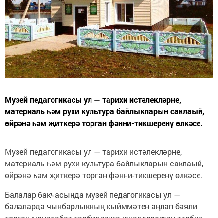
Музей педагогикасы ул — тарихи истәлекләрне,
материаль һәм рухи культура байлыкларын саклаый,
өйрәнә һәм җиткерә торган фәнни-тикшеренү өлкәсе.
Музей педагогикасы ул — тарихи истәлекләрне,
материаль һәм рухи культура байлыкларын саклаый,
өйрәнә һәм җиткерә торган фәнни-тикшеренү өлкәсе.
Балалар бакчасында музей педагогикасы ул —
балаларда чынбарлыкның кыйммәтен аңлап бәяли
торган мөнәсәбәт тәрбияләүгә юнәлдерелгән тәрбия