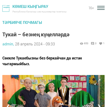
КӨМЕШ КЫҢГЫРАУ
16+
Республика балалар һәм яшүсмерләр газетасы
ТӘРБИЯЧЕ ПОЧМАГЫ
Тукай – безнең күңелләрдә
admin,
28 апрель 2024 - 09:33
653
0
1
Сөекле Тукаебызны без беркайчан да истән
чыгармыйбыз.
❮
❯