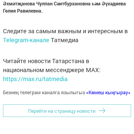
Әхмәтҗанова Чулпан Сәитбурхановна һәм Әүхәдиева
Гөлия Равилевна.
Следите за самым важным и интересным в
Telegram-канале
Татмедиа
Читайте новости Татарстана в
национальном мессенджере MАХ:
https://max.ru/tatmedia
Безнең телеграм каналга язылыгыз
«Көмеш кыңгырау»
Перейти на страницу новости