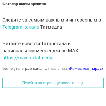
Фотолар шәхси архивтан.
Следите за самым важным и интересным в
Telegram-канале
Татмедиа
Читайте новости Татарстана в
национальном мессенджере MАХ:
https://max.ru/tatmedia
Безнең телеграм каналга язылыгыз
«Көмеш кыңгырау»
Перейти на страницу новости