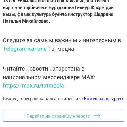
13 нче «Елмаю» балалар бакчасының ана теленә
өйрәтүче тәрбиячесе Нуртдинова Гөлнур Фәхретдин
кызы, физик культура буенча инструктор Шадрина
Наталья Михайловна.
Следите за самым важным и интересным в
Telegram-канале
Татмедиа
Читайте новости Татарстана в
национальном мессенджере MАХ:
https://max.ru/tatmedia
Безнең телеграм каналга язылыгыз
«Көмеш кыңгырау»
Перейти на страницу новости