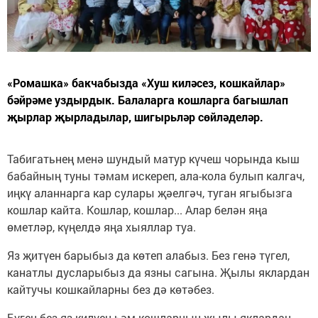
«Ромашка» бакчабызда «Хуш киләсез, кошкайлар»
бәйрәме уздырдык. Балаларга кошларга багышлап
җырлар җырладылар, шигырьләр сөйләделәр.
Табигатьнең менә шундый матур күчеш чорында кыш
бабайның туны тәмам искереп, ала-кола булып калгач,
иңкү аланнарга кар сулары җәелгәч, туган ягыбызга
кошлар кайта. Кошлар, кошлар... Алар белән яңа
өметләр, күңелдә яңа хыяллар туа.
Яз җитүен барыбыз да көтеп алабыз. Без генә түгел,
канатлы дусларыбыз да язны сагына. Җылы яклардан
кайтучы кошкайларны без дә көтәбез.
Бүген без яз килүен һәм кошларның җылы яклардан