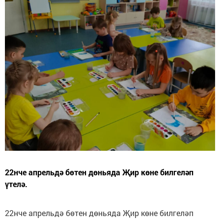
22нче апрельдә бөтен дөньяда Җир көне билгеләп
үтелә.
22нче апрельдә бөтен дөньяда Җир көне билгеләп