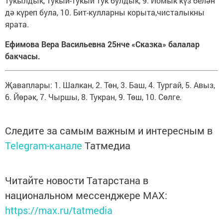
тукылдык, тукый-тукый тук булдык, 9. Йомык күз белән
дә күреп була, 10. Бит-кулларны корыта,чисталыкны
ярата.
Ефимова Вера Васильевна 25нче «Сказка» балалар
бакчасы.
Җаваплары: 1. Шалкан, 2. Төн, 3. Баш, 4. Тургай, 5. Авыз,
6. Йөрәк, 7. Чыршы, 8. Тукран, 9. Төш, 10. Сөлге.
Следите за самым важным и интересным в
Telegram-канале
Татмедиа
Читайте новости Татарстана в
национальном мессенджере MАХ:
https://max.ru/tatmedia