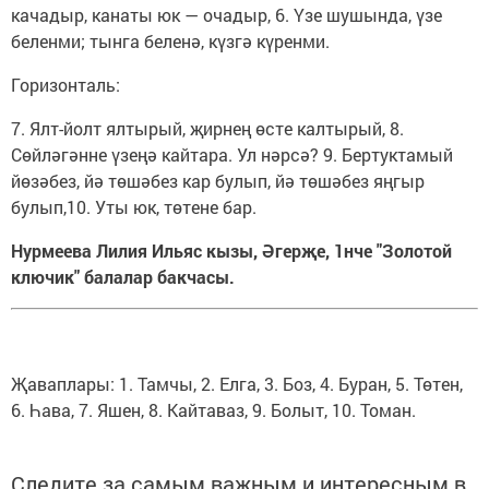
качадыр, канаты юк — очадыр, 6. Үзе шушында, үзе
беленми; тынга беленә, күзгә күренми.
Горизонталь:
7. Ялт-йолт ялтырый, җирнең өсте калтырый, 8.
Сөйләгәнне үзеңә кайтара. Ул нәрсә? 9. Бертуктамый
йөзәбез, йә төшәбез кар булып, йә төшәбез яңгыр
булып,10. Уты юк, төтене бар.
Нурмеева Лилия Ильяс кызы, Әгерҗе, 1нче "Золотой
ключик" балалар бакчасы.
Җаваплары: 1. Тамчы, 2. Елга, 3. Боз, 4. Буран, 5. Төтен,
6. Һава, 7. Яшен, 8. Кайтаваз, 9. Болыт, 10. Томан.
Следите за самым важным и интересным в