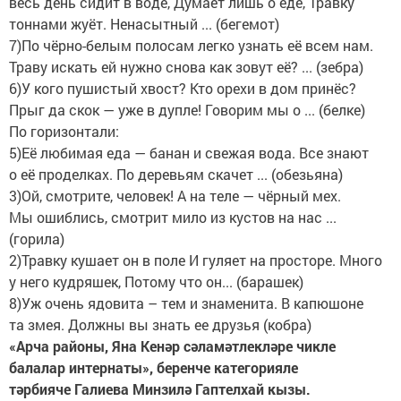
весь день сидит в воде, Думает лишь о еде, Травку
тоннами жуёт. Ненасытный ... (бегемот)
7)По чёрно-белым полосам легко узнать её всем нам.
Траву искать ей нужно снова как зовут её? ... (зебра)
6)У кого пушистый хвост? Кто орехи в дом принёс?
Прыг да скок — уже в дупле! Говорим мы о ... (белке)
По горизонтали:
5)Её любимая еда — банан и свежая вода. Все знают
о её проделках. По деревьям скачет ... (обезьяна)
3)Ой, смотрите, человек! А на теле — чёрный мех.
Мы ошиблись, смотрит мило из кустов на нас ...
(горила)
2)Травку кушает он в поле И гуляет на просторе. Много
у него кудряшек, Потому что он... (барашек)
8)Уж очень ядовита – тем и знаменита. В капюшоне
та змея. Должны вы знать ее друзья (кобра)
«Арча районы, Яна Кенәр сәламәтлекләре чикле
балалар интернаты», беренче категорияле
тәрбияче Галиева Минзилә Гаптелхай кызы.