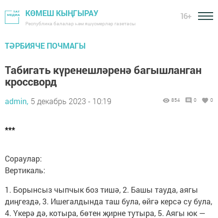
КӨМЕШ КЫҢГЫРАУ
16+
Республика балалар һәм яшүсмерләр газетасы
ТӘРБИЯЧЕ ПОЧМАГЫ
Табигать күренешләренә багышланган
кроссворд
admin,
5 декабрь 2023 - 10:19
854
0
0
***
Сораулар:
Вертикаль:
1. Борынсыз чыпчык боз тишә, 2. Башы тауда, аягы
диңгездә, 3. Ишегалдында таш була, өйгә керсә су була,
4. Үкерә дә, котыра, бөтен җирне тутыра, 5. Аягы юк —