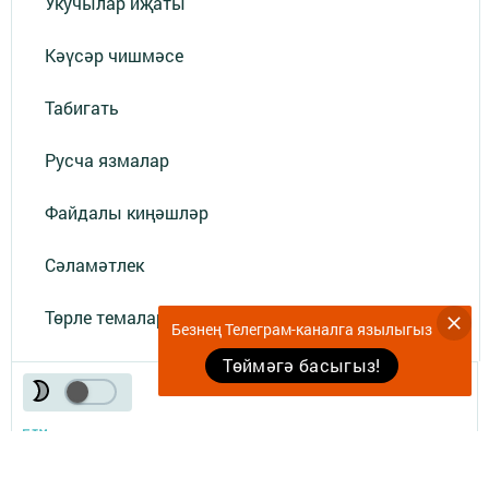
Укучылар иҗаты
Кәүсәр чишмәсе
Табигать
Русча язмалар
Файдалы киңәшләр
Сәламәтлек
Төрле темалар
Безнең Телеграм-каналга язылыгыз
Төймәгә басыгыз!
Телефон АО «ТАТМЕДИА»:
(843) 222 09 84