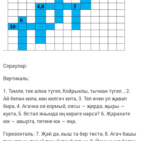
Сораулар:
Вертикаль:
1. Тәмле, тик алма түгел, Койрыклы, тычкан түгел. , 2.
Ай белән килә, көн килгәч китә, 3. Тел өчен ул җавап
бирә, 4. Агачка оя кормый, оясы — җирдә, җыры —
күктә, 5. Өстәл янында иң кирәге нәрсә? 6. Җәрәхәте
юк — авырта, төтене юк — яңа.
Горизонталь: 7. Җәй дә, кыш та бер төстә, 8. Агач башы