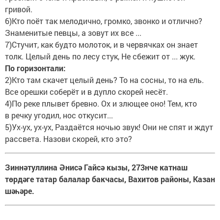
гривой.
6)Кто поёт так мелодично, громко, звонко и отлично?
Знаменитые певцы, а зовут их все ...
7)Стучит, как будто молоток, и в червячках он знает
толк. Целый день по лесу стук, Не сбежит от ... жук.
По горизонтали:
2)Кто там скачет целый день? То на сосны, то на ель.
Все орешки соберёт и в дупло скорей несёт.
4)По реке плывет бревно. Ох и злющее оно! Тем, кто
в речку угодил, нос откусит...
5)Ух-ух, ух-ух, Раздаётся ночью звук! Они не спят и ждут
рассвета. Назови скорей, кто это?
Зиннәтуллина Әнисә Гайсә кызы, 273нче катнаш
төрдәге татар балалар бакчасы, Вахитов районы, Казан
шәһәре.